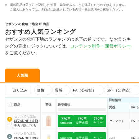
掲載商品は選び方で記載した効果・効能があることを保証したものではありません。
ご購入にあたっては、各商品に記載されている内容・商品説明をご確認ください。
セザンヌの化粧下地全16商品
おすすめ人気ランキング
セザンヌの化粧下地のランキングは以下の通りです。なおランキ
ングの算出ロジックについては、
コンテンツ制作・運営ポリシー
をご覧ください。
人気順
絞り込み
価格
質感
PA（公称値）
SPF（公称値）
詳細情報
商品
画像
最安価格
質感
PA
セザンヌ化粧品
770円
770円
770円
1
CEZANNE
｜
皮脂
セミマット
PA+
Amazon
楽天市場
ヤフー
テカリ防止下地
セザンヌ化粧品
2
Amazon
楽天市場
ヤフー
CEZANNE
｜
皮脂
不明
PA+