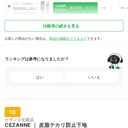
セザンヌ化粧品
1,140円
10
楽天市場
ヤフー
CEZANNE
｜
UVト
ツヤ
PA+
Amazon
ーンアップベース
比較表の続きを見る
お探しの商品がない場合は、
商品の掲載をリクエスト
できます。
ランキングは参考になりましたか？
はい
いいえ
1位
セザンヌ化粧品
CEZANNE
｜
皮脂テカリ防止下地