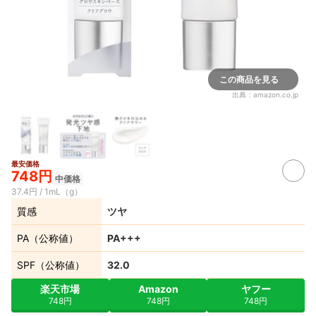
この商品を見る
出典：
amazon.co.jp
最安価格
748円
中価格
37.4円 / 1mL（g）
質感
ツヤ
PA（公称値）
PA+++
SPF（公称値）
32.0
楽天市場
Amazon
ヤフー
748円
748円
748円