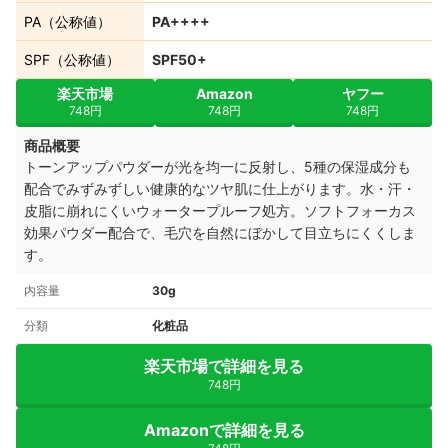
PA（公称値）
PA++++
SPF（公称値）
SPF50+
楽天市場
Amazon
ヤフー
748円
748円
748円
商品概要
トーンアップパウダーが光を均一に反射し、5種の保湿成分も
配合でみずみずしい健康的なツヤ肌に仕上がります。水・汗・
皮脂に崩れにくいウォータープルーフ処方。ソフトフォーカス
効果パウダー配合で、毛穴を自然にぼかして目立ちにくくしま
す。
内容量
30g
分類
化粧品
楽天市場で詳細を見る
748円
Amazonで詳細を見る