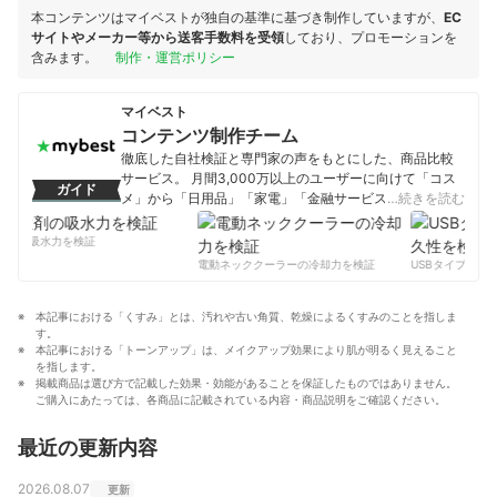
本コンテンツはマイベストが独自の基準に基づき制作していますが、
EC
サイトやメーカー等から送客手数料を受領
しており、プロモーションを
含みます。
制作・運営ポリシー
マイベスト
コンテンツ制作チーム
徹底した自社検証と専門家の声をもとにした、商品比較
サービス。 月間3,000万以上のユーザーに向けて「コス
ガイド
メ」から「日用品」「家電」「金融サービス」まで、ベ
…続きを読む
ストな商品を選んでもらうために、毎日コンテンツを制
作中。
剤の吸水力を検証
コンテンツ制作チームのプロフィール
電動ネッククーラーの冷却力を検証
USBタイプCケー
本記事における「くすみ」とは、汚れや古い角質、乾燥によるくすみのことを指しま
す。
本記事における「トーンアップ」は、メイクアップ効果により肌が明るく見えること
を指します。
掲載商品は選び方で記載した効果・効能があることを保証したものではありません。
ご購入にあたっては、各商品に記載されている内容・商品説明をご確認ください。
最近の更新内容
2026.08.07
更新