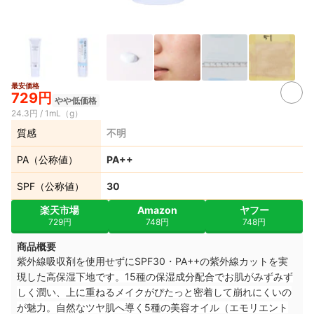
最安価格
729円
やや低価格
24.3円 / 1mL（g）
質感
不明
PA（公称値）
PA++
SPF（公称値）
30
楽天市場
Amazon
ヤフー
729円
748円
748円
商品概要
紫外線吸収剤を使用せずにSPF30・PA++の紫外線カットを実
現した
高保湿下地です。15種の保湿成分配合でお肌がみずみず
しく潤い、上に重ねるメイクがぴたっと密着して崩れにくいの
が魅力。
自然なツヤ肌へ導く
5種の美容オイル（エモリエント