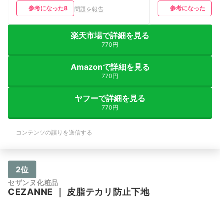
参考になった
8
参考になった
問題を報告
問
楽天市場で詳細を見る
770円
Amazonで詳細を見る
770円
ヤフーで詳細を見る
770円
コンテンツの誤りを送信する
2位
セザンヌ化粧品
CEZANNE
｜
皮脂テカリ防止下地