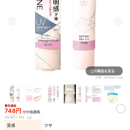
この商品を見る
出典：
amazon.co.jp
最安価格
748円
やや低価格
24.9円 / 1mL（g）
質感
ツヤ