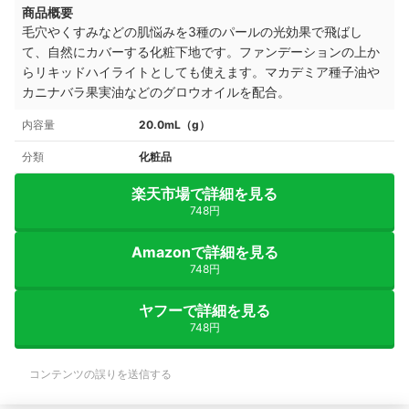
商品概要
毛穴やくすみなどの肌悩みを3種のパールの光効果で飛ばし
て、自然にカバーする化粧下地です。
ファンデーションの上か
らリキッドハイライトとしても使えます。
マカデミア種子油や
カニナバラ果実油などのグロウオイルを配合。
内容量
20.0mL（g）
分類
化粧品
楽天市場で詳細を見る
748円
Amazonで詳細を見る
748円
ヤフーで詳細を見る
748円
コンテンツの誤りを送信する