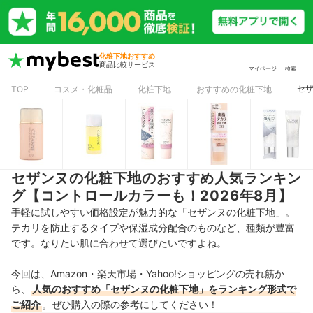
化粧下地おすすめ
商品比較サービス
マイページ
検索
セザ
TOP
コスメ・化粧品
化粧下地
おすすめの化粧下地
セザンヌの化粧下地のおすすめ人気ランキン
グ【コントロールカラーも！2026年8月】
手軽に試しやすい価格設定が魅力的な「セザンヌの化粧下地」。
テカリを防止するタイプや保湿成分配合のものなど、種類が豊富
です。なりたい肌に合わせて選びたいですよね。
今回は、Amazon・楽天市場・Yahoo!ショッピングの売れ筋か
ら、
人気のおすすめ「セザンヌの化粧下地」をランキング形式で
ご紹介
。ぜひ購入の際の参考にしてください！