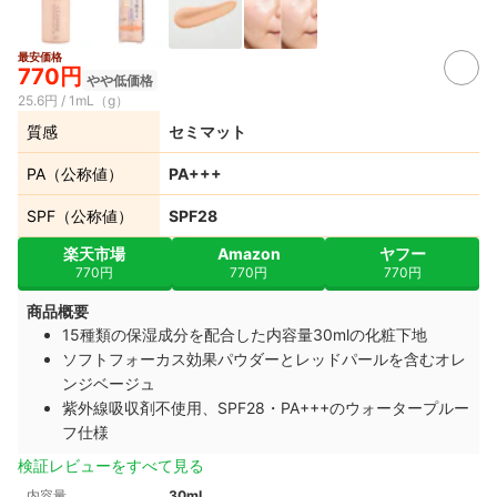
最安価格
770円
やや低価格
25.6円 / 1mL（g）
質感
セミマット
PA（公称値）
PA+++
SPF（公称値）
SPF28
楽天市場
Amazon
ヤフー
770円
770円
770円
商品概要
15種類の保湿成分を配合した内容量30mlの化粧下地
ソフトフォーカス効果パウダーとレッドパールを含むオレ
ンジベージュ
紫外線吸収剤不使用、SPF28・PA+++のウォータープルー
フ仕様
検証レビューをすべて見る
内容量
30mL