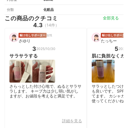
分類
化粧品
この商品のクチコミ
全部見る
4.3
（14件）
駆け出しサポーター
女性
駆け出しサポーター
さゆり
たっちー
3
5
2025/10/30
2026/
サラサラする
肌に負担なくカ
できるだけでな
さらっとした付け心地で、ぬるとサラサ
サラッとしたつけ心
ラします。 キープ力は少し弱い気がし
も良いです。 SPF2
ますが、お値段を考えると満足です。
てます。 カシャカ
使ってくださいね。
詳細を見る