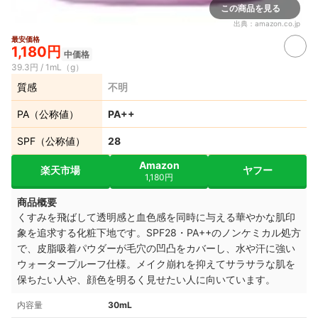
この商品を見る
出典：
amazon.co.jp
最安価格
1,180円
中価格
39.3円 / 1mL（g）
質感
不明
PA（公称値）
PA++
SPF（公称値）
28
Amazon
楽天市場
ヤフー
1,180円
商品概要
くすみを飛ばして透明感と血色感を同時に与える華やかな肌印
象を追求する化粧下地です。SPF28・PA++のノンケミカル処方
で、皮脂吸着パウダーが毛穴の凹凸をカバーし、水や汗に強い
ウォータープルーフ仕様。メイク崩れを抑えてサラサラな肌を
保ちたい人や、顔色を明るく見せたい人に向いています。
内容量
30mL