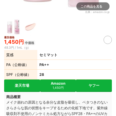
この商品を見る
出典：
amazon.co.jp
最安価格
1,450円
中価格
48.3円 / 1mL（g）
質感
セミマット
PA（公称値）
PA++
SPF（公称値）
28
Amazon
楽天市場
ヤフー
1,450円
商品概要
メイク崩れの原因となる余分な皮脂を吸収し、ベタつきのない
さらさらな肌の状態をキープするための化粧下地です。紫外線
吸収剤不使用のノンケミカル処方ながらSPF28・PA++のUVカ