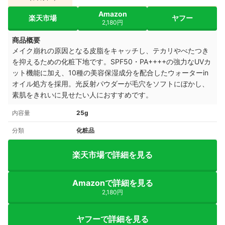
Amazon
楽天市場
ヤフー
2,180円
商品概要
メイク崩れの原因となる皮脂をキャッチし、テカリやべたつき
を抑えるための化粧下地です。SPF50・PA++++の強力なUVカ
ット機能に加え、10種の美容保湿成分を配合したウォーターin
オイル処方を採用。光反射パウダーが毛穴をソフトにぼかし、
素肌をきれいに見せたい人におすすめです。
内容量
25g
分類
化粧品
楽天市場で詳細を見る
Amazonで詳細を見る
2,180円
ヤフーで詳細を見る