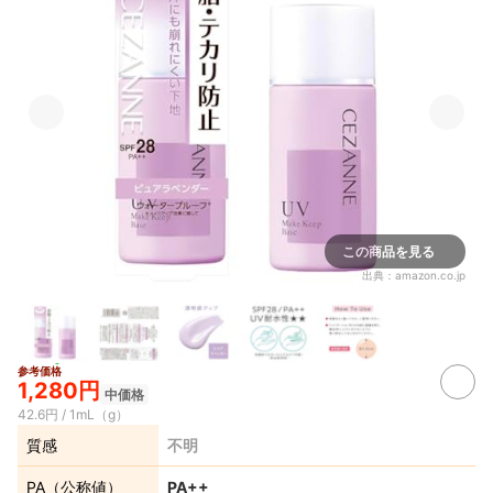
この商品を見る
出典：
amazon.co.jp
参考価格
1,280円
中価格
42.6円 / 1mL（g）
質感
不明
PA（公称値）
PA++