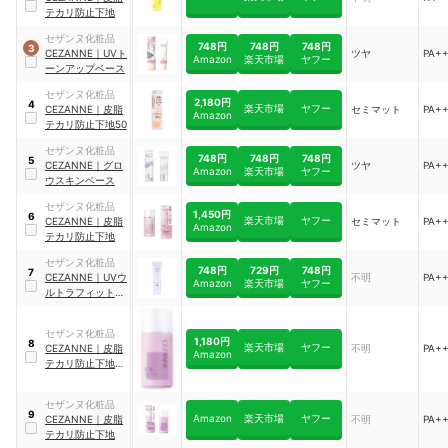
テカリ防止下地
セザンヌ化粧品
748円
748円
748円
3
CEZANNE
｜
UVト
ツヤ
PA+
Amazon
楽天市場
ヤフー
ーンアップベース
セザンヌ化粧品
2,180円
4
楽天市場
ヤフー
CEZANNE
｜
皮脂
セミマット
PA+
Amazon
テカリ防止下地50
セザンヌ化粧品
748円
748円
748円
5
CEZANNE
｜
グロ
ツヤ
PA+
Amazon
楽天市場
ヤフー
ウスキンベース
セザンヌ化粧品
1,450円
6
楽天市場
ヤフー
CEZANNE
｜
皮脂
セミマット
PA+
Amazon
テカリ防止下地
セザンヌ化粧品
748円
729円
748円
7
CEZANNE
｜
UVウ
不明
PA+
Amazon
楽天市場
ヤフー
ルトラフィットベ
ースEX
｜
01
セザンヌ化粧品
1,180円
8
楽天市場
ヤフー
CEZANNE
｜
皮脂
不明
PA+
Amazon
テカリ防止下地 ピ
ュアラベンダー
セザンヌ化粧品
9
Amazon
楽天市場
ヤフー
CEZANNE
｜
皮脂
不明
PA+
テカリ防止下地