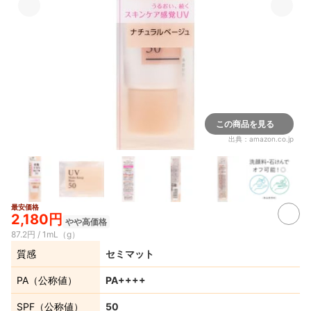
この商品を見る
出典：
amazon.co.jp
最安価格
2+
2,180円
やや高価格
87.2円 / 1mL（g）
質感
セミマット
PA（公称値）
PA++++
SPF（公称値）
50