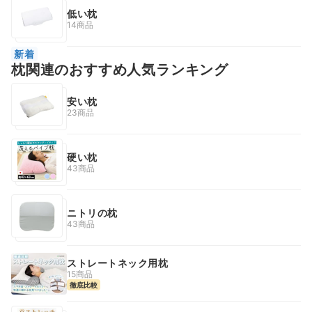
低い枕
14商品
新着
枕関連のおすすめ人気ランキング
安い枕
23商品
硬い枕
43商品
ニトリの枕
43商品
ストレートネック用枕
15商品
徹底比較