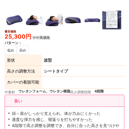
最安価格
2+
25,300円
やや高価格
パターン
：
低め
高め
形状
波型
高さの調整方法
シートタイプ
カバーの着脱可能
ウレタンフォーム、ウレタン樹脂
4段階
中素材
高さ調整段階
良い
頭～肩がしっかり支えられ、体が力みにくかった
適度な弾力を感じ、寝返りを打ちやすかった
4段階で高さ調整を調整でき、自分に合った高さを見つけや