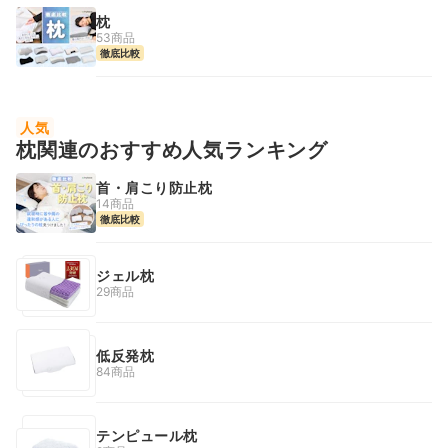
枕
53商品
徹底比較
人気
枕関連のおすすめ人気ランキング
首・肩こり防止枕
14商品
徹底比較
ジェル枕
29商品
低反発枕
84商品
テンピュール枕