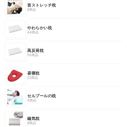
首ストレッチ枕
8商品
やわらかい枕
44商品
高反発枕
50商品
昼寝枕
22商品
セルプールの枕
4商品
磁気枕
8商品