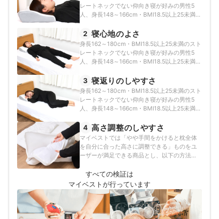
レートネックでない仰向き寝が好みの男性5
人、身長148～166cm・BMI18.5以上25未満の
ストレートネックでない仰向き寝が好みの女
性5人が、以下の方法で各商品の検証を行いま
寝心地のよさ
2
した。
身長162～180cm・BMI18.5以上25未満のスト
レートネックでない仰向き寝が好みの男性5
人、身長148～166cm・BMI18.5以上25未満の
ストレートネックでない仰向き寝が好みの女
性5人が、以下の方法で各商品の検証を行いま
寝返りのしやすさ
3
した。
身長162～180cm・BMI18.5以上25未満のスト
レートネックでない仰向き寝が好みの男性5
人、身長148～166cm・BMI18.5以上25未満の
ストレートネックでない仰向き寝が好みの女
性5人が、以下の方法で各商品の検証を行いま
高さ調整のしやすさ
4
した。
マイベストでは「やや手間をかけると枕全体
を自分に合った高さに調整できる」ものをユ
ーザーが満足できる商品とし、以下の方法で
検証を行いました。
すべての検証は
マイベストが行っています