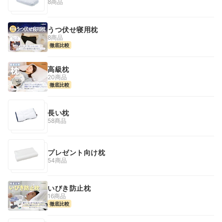
8商品
うつ伏せ寝用枕
8商品
徹底比較
高級枕
20商品
徹底比較
長い枕
58商品
プレゼント向け枕
54商品
いびき防止枕
16商品
徹底比較