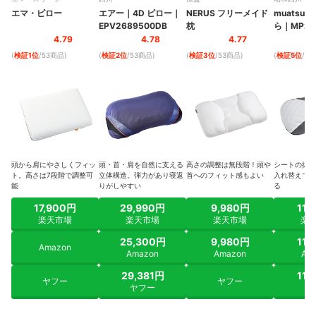
エマ・ピロー
エアー
｜
4D ピロー
｜
NERUS フリーメイド
muatsu
｜
EPV2689500DB
枕
ら
｜
MP21
4.79
4.78
4.77
(
検証1位
/53商品
)
(
検証2位
/53商品
)
(
検証3位
/53商品
)
(
検証5位
/5
頭から肩にやさしくフィッ
頭・首・肩を自然に支える
高さの調整は無段階！頭や
シートの抜き
ト。高さは7段階で調整可
立体構造。弾力があり寝返
首へのフィット感もよい
入れ替えで高
能
りがしやすい
る
17,900円
29,990円
9,980円
11,
楽天市場
楽天市場
楽天市場
楽
25,300円
9,980円
11,
Amazon
Amazon
Amazon
Am
29,381円
11,
ヤフー
ヤフー
ヤフー
ヤ