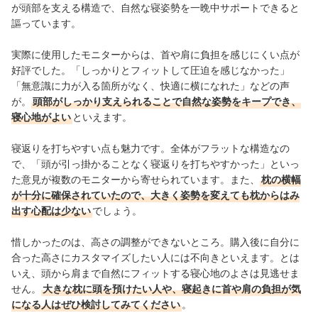
が頭部を支える構造で、自然な寝姿勢を一晩中サポートできると
謳っています。
実際に使用したモニターからは、首や肩に負担を感じにくい点が
好評でした。「しっかりとフィットして圧迫を感じなかった」
「無意識に力が入る箇所がなく、快適に横になれた」などの声
が。
頭部がしっかり支えられることで自然な姿勢をキープでき、
寝心地がよい
といえます。
寝返りを打ちやすい点も魅力です。全体がフラットな構造なの
で、「頭が引っ掛かることなく寝返りを打ちやすかった」といっ
た意見が複数のモニターから寄せられています。また、
枕の横幅
が十分に確保されていたので、大きく姿勢を変えても枕からはみ
出す心配は少ない
でしょう。
惜しかったのは、高さの調整ができないところ。購入後に自分に
合った高さにカスタマイズしたい人には不向きといえます。とは
いえ、頭から肩まで自然にフィットする寝心地のよさは見逃せま
せん。
大きな枕に頭を預けたい人や、寝起きに首や肩の負担が気
になる人はぜひ検討してみてください
。