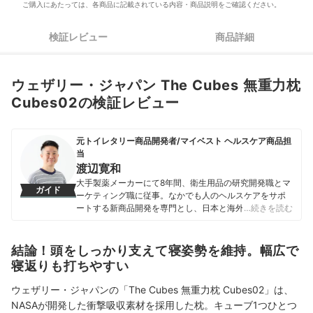
ご購入にあたっては、各商品に記載されている内容・商品説明をご確認ください。
検証レビュー
商品詳細
ウェザリー・ジャパン The Cubes 無重力枕
Cubes02の検証レビュー
元トイレタリー商品開発者/マイベスト ヘルスケア商品担
当
渡辺寛和
大手製薬メーカーにて8年間、衛生用品の研究開発職とマ
ガイド
ーケティング職に従事。なかでも人のヘルスケアをサポ
ートする新商品開発を専門とし、日本と海外を合わせて
…続きを読む
10製品以上の新製品発売に携わる。 マイベスト入社後は
これまでの開発経験や商品知識を活かし、ヘルスケア商
品全般の比較検証を担当。「ユーザーが知りたいことを
結論！頭をしっかり支えて寝姿勢を維持。幅広で
適切な検証に基づきわかりやすく提供する」をモットー
寝返りも打ちやすい
に、日々の業務に取り組んでいる。
渡辺寛和のプロフィール
ウェザリー・ジャパンの「The Cubes 無重力枕 Cubes02」は、
NASAが開発した衝撃吸収素材を採用した枕。キューブ1つひとつ