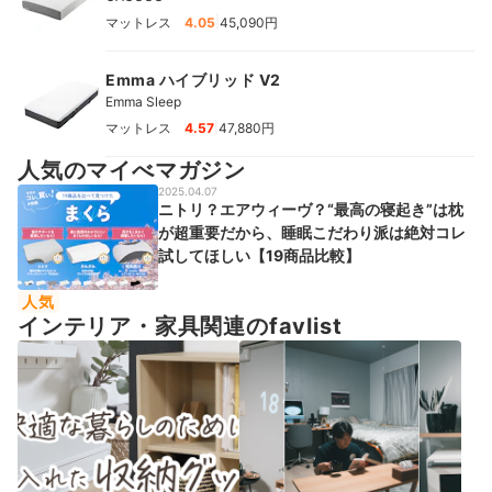
|
マットレス
4.05
45,090円
Emma ハイブリッド V2
Emma Sleep
|
マットレス
4.57
47,880円
人気のマイべマガジン
2025.04.07
ニトリ？エアウィーヴ？“最高の寝起き”は枕
が超重要だから、睡眠こだわり派は絶対コレ
試してほしい【19商品比較】
人気
インテリア・家具関連のfavlist