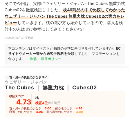
そこで今回は、実際にウェザリー・ジャパン The Cubes 無重力枕
Cubes02を徹底検証しました。
枕46商品の中で比較してわかった
ウェザリー・ジャパン The Cubes 無重力枕 Cubes02の実力をレ
ビュー
していきます。枕の選び方も紹介しているので、購入を検
討中の人はぜひ参考にしてみてくださいね！
2026年06月30日更新
本コンテンツはマイベストが独自の基準に基づき制作していますが、
EC
サイトやメーカー等から送客手数料を受領
しており、プロモーションを
含みます。
制作・運営ポリシー
首・肩への負担の少なさ No.1
ウェザリー・ジャパン
The Cubes
｜
無重力枕
｜
Cubes02
検証スコア
枕
4.73
検証4位
/53商品
首・肩への負担の少なさ
5.00
｜
寝心地のよさ
4.76
｜
寝返りのしやすさ
4.96
｜
高さ調整のしやすさ
3.00