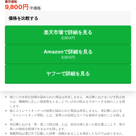
最安価格
4+
9,800円
中価格
価格を比較する
楽天市場で詳細を見る
9,800円
Amazonで詳細を見る
9,800円
ヤフーで詳細を見る
枕にいびき防止効果が認められた商品は存在しません。本記事におけるいびき防止枕
とは、睡眠時に正しい寝姿勢をとることでいびきの防止をサポートする枕のことを指
します。
枕にストレートネックへの効果が認められた商品は存在しません。本記事における
「ストレートネック用枕」とは、首周りの自然なカーブを保持する枕のことを指しま
す。
本記事における「首・肩こり防止枕」とは、自分の体に合った枕を選ぶことで、首や
肩への負担を軽減できるものを指します。
掲載商品は選び方で記載した効果・効能があることを保証したものではありません。