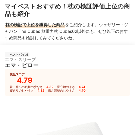
マイベストおすすめ！枕の検証評価上位の商
品も紹介
枕の検証で上位を獲得した商品
をご紹介します。ウェザリー・ジ
ャパン The Cubes 無重力枕 Cubes02以外にも、ぜひ以下のおす
すめ商品も検討してみてくださいね。
ベストバイ 枕
エマ・スリープ
エマ・ピロー
検証スコア
4.79
首・肩への負担の少なさ
4.82
｜
寝心地のよさ
4.74
｜
寝返りのしやすさ
4.82
｜
高さ調整のしやすさ
4.70