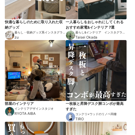
快適な暮らしのために取り入れた収
一人暮らしをおしゃれにしてくれる
納グッズ
おすすめ家電&インテリア 7選
暮らし・収納グッズ系インスタグラマ
暮らし&インテリア インスタグラマ
ー
zu
ー
Taisei Okada
部屋のインテリア
一枚板と昇降デスク脚コンボが最高
インテリアデザインスタジオ
すぎた
RYOTA AIBA
コンクリ×ウッドのリノベ同棲
TIRO