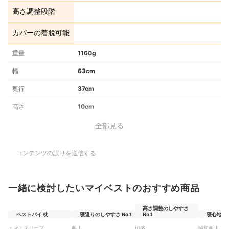
高さ調整段階
カバーの着脱可能
重量
1160g
幅
63cm
奥行
37cm
高さ
10cm
全部見る
コンテンツの誤りを送信する
一緒に検討したいマイベストのおすすめ商品
高さ調整のしやすさ
ベストバイ 枕
寝返りのしやすさ No.1
No.1
寝心地のよ
エマ・スリープ
西川
恒盛
昭和西川