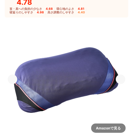
4.78
首・肩への負担の少なさ
4.68
｜
寝心地のよさ
4.81
｜
寝返りのしやすさ
4.98
｜
高さ調整のしやすさ
4.40
Amazonで見る