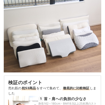
検証のポイント
売れ筋の
枕53商品
をすべて集めて、
徹底的に比較検証
しま
した
首・肩への負担の少なさ
1
身長162～180cm・BMI18.5以上25未満のスト