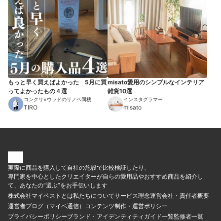
もっと早く買えばよかった 5月に買
misato愛用のシンプルなインテリア
ってよかったもの４選
雑貨10選
コンクリ×ウッドのリノベ同棲
インスタグラマー
TIRO
misato
実際に商品を購入して自社の施設で比較検証したり、
専門家を中心としたクリエイターが自らの愛用品やおすすめ商品を紹介し
て、あなたの“選ぶ”をお手伝いします
株式会社マイベストとは
私たちについて
サービス理念
運営会社・責任者概要
運営者ブログ（マイベ通信）
コンテンツ制作・運営ポリシー
プライバシーポリシー
ブランド・アイデンティティ
ガイド一覧
監修者一覧