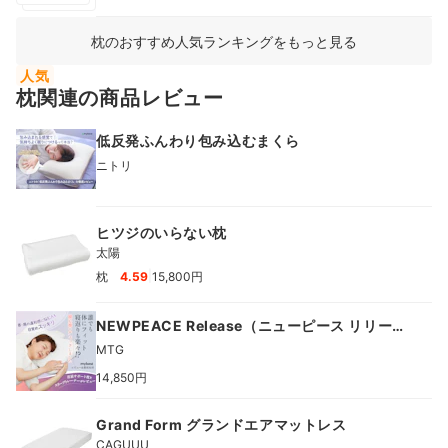
枕のおすすめ人気ランキングをもっと見る
人気
枕関連の商品レビュー
低反発ふんわり包み込むまくら
ニトリ
ヒツジのいらない枕
太陽
|
枕
4.59
15,800円
NEWPEACE Release（ニューピース リリー
ス）
MTG
14,850円
Grand Form グランドエアマットレス
CAGUUU