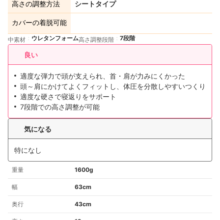
高さの調整方法
シートタイプ
カバーの着脱可能
ウレタンフォーム
7段階
中素材
高さ調整段階
良い
適度な弾力で頭が支えられ、首・肩が力みにくかった
頭～肩にかけてよくフィットし、体圧を分散しやすいつくり
適度な硬さで寝返りをサポート
7段階での高さ調整が可能
気になる
特になし
重量
1600g
幅
63cm
奥行
43cm