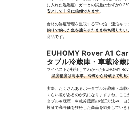
に入れた温湿度ロガーとの誤差はわずか0.3
安として十分に信頼できます
。
食材の鮮度管理を重視する車中泊・連泊キャ
釣りで釣った魚を凍らせたまま持ち帰りたい
商品です。
EUHOMY Rover A1 Ca
タブル冷蔵庫・車載冷蔵
マイベストが検証してわかったEUHOMY Rover A
「
温度精度は高水準。冷凍から冷蔵まで対応
実際、たくさんあるポータブル冷蔵庫・車載
くらい差があるのか気になりますよね。ここからは、EUHO
タブル冷蔵庫・車載冷蔵庫の検証方法や、自
検証で高評価を獲得した商品を紹介していき