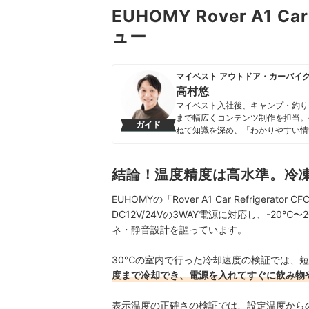
EUHOMY Rover A1 Ca
ュー
マイベスト アウトドア・カーバイ
高村悠
マイベスト入社後、キャンプ・釣り
まで幅広くコンテンツ制作を担当。
ガイド
ねて知識を深め、「わかりやすい情
ンテンツ制作を行なっている。
高村悠のプロフィール
結論！温度精度は高水準。冷
EUHOMYの「Rover A1 Car Refriger
DC12V/24Vの3WAY電源に対応し、-2
ネ・静音設計を謳っています。
30℃の室内で行った冷却速度の検証では、
度まで冷却でき、電源を入れてすぐに飲み物
表示温度の正確さの検証では、設定温度から