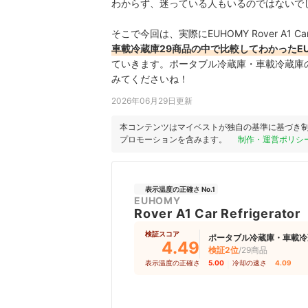
わからず、迷っている人もいるのではないで
そこで今回は、実際にEUHOMY Rover A1 Car
車載冷蔵庫29商品の中で比較してわかったEUHOMY R
ていきます。ポータブル冷蔵庫・車載冷蔵庫
みてくださいね！
2026年06月29日更新
本コンテンツはマイベストが独自の基準に基づき
プロモーションを含みます。
制作・運営ポリシ
表示温度の正確さ No.1
EUHOMY
Rover A1 Car Refrigerator
検証スコア
ポータブル冷蔵庫・車載冷
4.49
検証2位
/29商品
表示温度の正確さ
5.00
｜
冷却の速さ
4.09