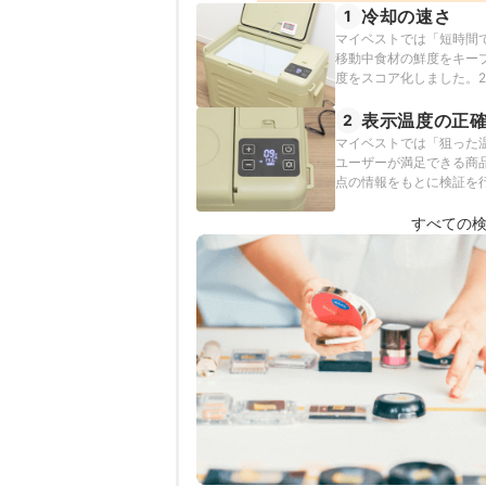
冷却の速さ
1
マイベストでは「短時間
移動中食材の鮮度をキー
度をスコア化しました。2
表示温度の正
2
マイベストでは「狙った
ユーザーが満足できる商品
点の情報をもとに検証を
すべての