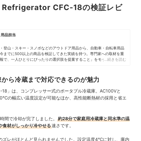
r Refrigerator CFC-18の検証レビ
ク用品担当
・登山・スキー・スノボなどのアウトドア用品から、自動車・自転車用品
今までに500以上の商品を検証してきた実績を持つ。専門家への取材を重
報で、一人ひとりにぴったりの選択肢を提案すること」をモットーに、コ
…続きを読む
凍から冷蔵まで対応できるのが魅力
ator CFC-18」は、コンプレッサー式のポータブル冷蔵庫。AC100Vと
0℃〜20℃の幅広い温度設定が可能なほか、高性能断熱材の採用と省エ
短時間で冷却が完了しました。
約28分で家庭用冷蔵庫と同水準の温
や食材がしっかり冷やせる
速さです。
のズレがほとんど見られませんでした。設定温度4°Cに対し、庫内