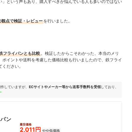
い」という声もあり、購入すべきか悩んでいる人も多いのではない
の観点で検証・レビュー
を行いました。
鉄フライパンとも比較
。検証したからこそわかった、本当のメリ
。ポイントや送料を考慮した価格比較も行いましたので、鉄フライ
てください。
制作していますが、
ECサイトやメーカー等から送客手数料を受領
しており、
ー
イパン
最安価格
2,011円
やや低価格