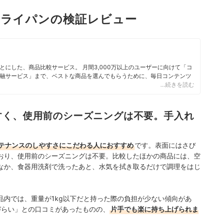
フライパンの検証レビュー
にした、商品比較サービス。 月間3,000万以上のユーザーに向けて「コ
融サービス」まで、ベストな商品を選んでもらうために、毎日コンテンツ
…続きを読む
ィール
すく、使用前のシーズニングは不要。手入れ
テナンスのしやすさにこだわる人におすすめ
です。表面にはさび
おり、使用前のシーズニングは不要。比較したほかの商品には、空
なか、食器用洗剤で洗ったあと、水気を拭き取るだけで調理をはじ
品内では、重量が1kg以下だと持った際の負担が少ない傾向があ
づらい」との口コミがあったものの、
片手でも楽に持ち上げられま