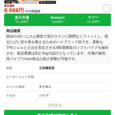
最安価格
9,998円
やや高価格
楽天市場
Amazon
ヤフー
10,298円
9,998円
10,298円
商品概要
独自の3Dハニカム構造で首のラインに隙間なくフィットし、寝
るたびに首や肩を整えるためのハイブリッド枕です。柔軟な
TPEジェルと土台を安定させる4部屋構造のソフトパイプを融合
させ、製品重量は約2.7kgの設計となっています。付属の補充
用パイプで1mm単位の高さ調整が可能です。
形状
立体構造型
オーダーメイド可能
カバーの素材
ナイロン
中素材
パイプ
全部見る