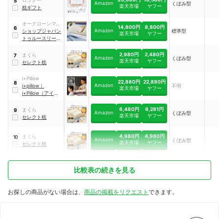
5
Amazon
くぼみ型
楽天市場
ヤフー
枕ギフト
オークローンマー
14,800円
8,800円
6
Amazon
ケティング
ショップジャパン
標準型
楽天市場
ヤフー
トゥルースリーパ
ー
｜
エンジェルフ
ィット
｜
2,980円
2,480円
まくら
7
Amazon
くぼみ型
TRSFIT1G
楽天市場
ヤフー
セレクト枕
i+Pillow
22,880円
22,880円
8
Amazon
i+pillow
｜
不明
楽天市場
ヤフー
i+Pillow（アイピ
ロー）オーダーメ
イド枕チケット
6,480円
6,281円
まくら
9
Amazon
くぼみ型
楽天市場
ヤフー
セレクト枕
4,980円
4,980円
まくら
10
Amazon
くぼみ型
楽天市場
ヤフー
セレクト枕
比較表の続きを見る
お探しの商品がない場合は、
商品の掲載をリクエスト
できます。