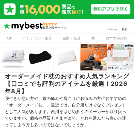
枕おすすめ
商品比較サービス
マイページ
検索
TOP
インテリア・家具
布団・寝具
枕
おすすめの枕
オーダーメイド枕のおすすめ人気ランキング
【口コミでも評判のアイテムを厳選！2026
年8月】
寝付きが悪い方や、首の痛みや肩こりにお悩みの方におすすめの
「オーダーメイド枕」。最近では、自分用だけでなくプレゼント
として人気があります。西川をはじめ多くのメーカーが取り扱っ
ていますが、価格や品質もさまざまで、どれを選んだら良いか迷
ってしまう方も多いのではないでしょうか。