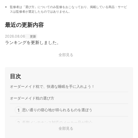
監修者は「選び方」についてのみ監修をおこなっており、掲載している商品・サービ
スは監修者が選定したものではありません。
最近の更新内容
2026.08.06
更新
ランキングを更新しました。
全部見る
目次
オーダーメイド枕で、快適な睡眠を手に入れよう！
オーダーメイド枕の選び方
1
思い通りの寝心地が得られるものを選ぼう
2
長期メンテナンス対応のメーカー品が安心
全部見る
3
いつも清潔に使える、洗濯OKの商品が◎