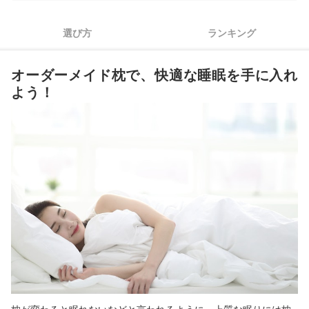
4
すぐに使いたいなら当日受け取れるものをチョイス
選び方
ランキング
5
基本的に測定は必須。店舗の場所も確認しよう
オーダーメイド枕で、快適な睡眠を手に入れ
オーダーメイド枕全28商品おすすめ人気ランキング
よう！
熟睡できずお悩みの方は、安眠枕にも注目
まとめ
オーダーメイド枕の売れ筋ランキングもチェック！