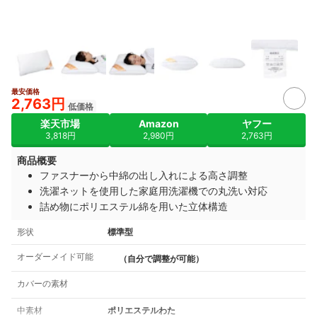
最安価格
2,763円
低価格
楽天市場
Amazon
ヤフー
3,818円
2,980円
2,763円
商品概要
ファスナーから中綿の出し入れによる高さ調整
洗濯ネットを使用した家庭用洗濯機での丸洗い対応
詰め物にポリエステル綿を用いた立体構造
形状
標準型
オーダーメイド可能
（自分で調整が可能）
カバーの素材
中素材
ポリエステルわた