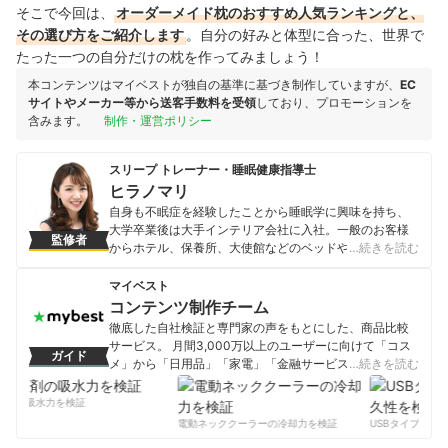
そこで今回は、
オーダーメイド枕のおすすめ人気ランキングと、
その選び方をご紹介します
。自分の好みと体型に合った、世界で
たった一つの自分だけの枕を作ってみましょう！
本コンテンツはマイベストが独自の基準に基づき制作していますが、
EC
サイトやメーカー等から送客手数料を受領
しており、プロモーションを
含みます。
制作・運営ポリシー
スリープ トレーナー・睡眠健康指導士
ヒラノマリ
自身も不眠症を経験したことから睡眠学に興味を持ち、
大学卒業後は大手インテリア会社に入社。一般のお客様
監修者
からホテル、保養所、大使館などのベッドや寝室全体の
…続きを読む
コンサルティングを経験する。現在は日本で唯一のアス
リート専門の睡眠のパーソナルトレーナー『スリープト
マイベスト
レーナー』としてメジャーリーガーの藤浪晋太郎投手、
コンテンツ制作チーム
プロ野球選手、Jリーガー、オリンピック選手などに試合
徹底した自社検証と専門家の声をもとにした、商品比較
時に合わせた睡眠アドバイスから寝具・パジャマ選びま
サービス。 月間3,000万以上のユーザーに向けて「コス
ガイド
で行っている。
メ」から「日用品」「家電」「金融サービス」まで、ベ
…続きを読む
ヒラノマリのプロフィール
ストな商品を選んでもらうために、毎日コンテンツを制
作中。
剤の吸水力を検証
コンテンツ制作チームのプロフィール
電動ネッククーラーの冷却力を検証
USBタイプCケー