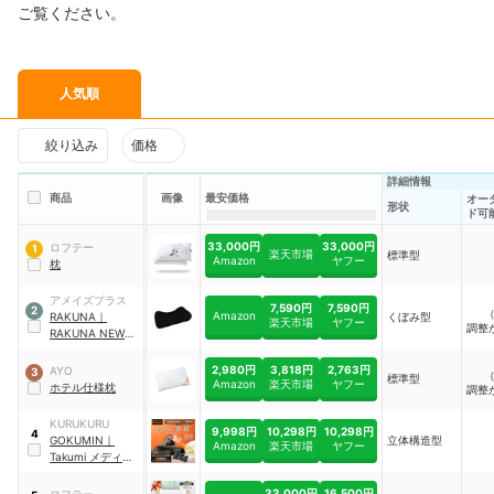
ご覧ください。
人気順
絞り込み
価格
詳細情報
商品
画像
最安価格
オー
形状
ド可
33,000円
33,000円
ロフテー
1
楽天市場
標準型
Amazon
ヤフー
枕
アメイズプラス
7,590円
7,590円
2
Amazon
RAKUNA
｜
くぼみ型
楽天市場
ヤフー
調整
RAKUNA NEW整
体枕
2,980円
3,818円
2,763円
AYO
3
標準型
Amazon
楽天市場
ヤフー
ホテル仕様枕
調整
KURUKURU
9,998円
10,298円
10,298円
4
GOKUMIN
｜
立体構造型
Amazon
楽天市場
ヤフー
Takumi メディゼ
ロピロー
｜
T-
GPP-BK-01
33,000円
16,500円
ロフテー