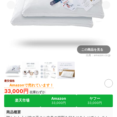
この商品を見る
出典：
amazon.co.jp
最安価格
Amazonで売れています！
33,000円
在庫わずか
Amazon
ヤフー
楽天市場
33,000円
33,000円
商品概要