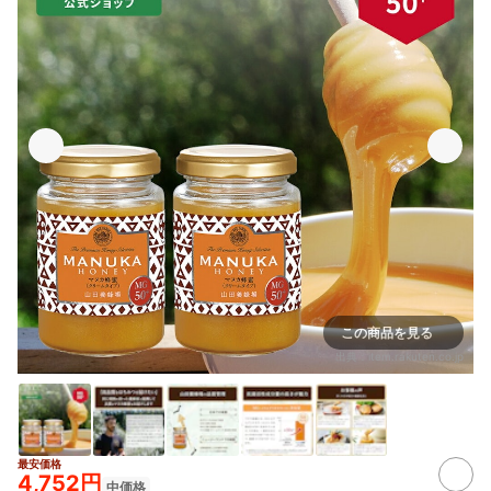
この商品を見る
出典：
item.rakuten.co.jp
最安価格
4,752円
中価格