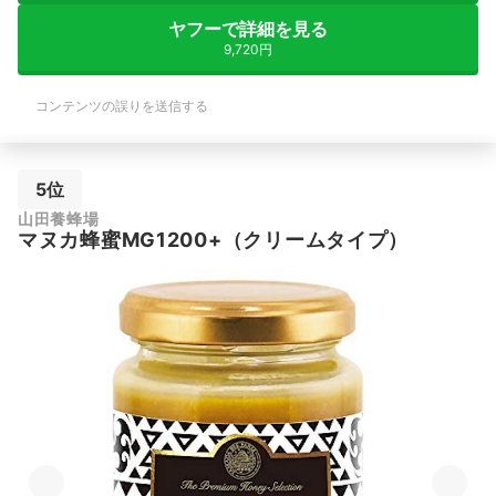
ヤフーで詳細を見る
9,720円
コンテンツの誤りを送信する
5位
山田養蜂場
マヌカ蜂蜜MG1200+（クリームタイプ）