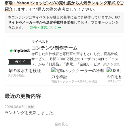
市場・Yahoo!ショッピングの売れ筋から人気ランキング形式でご
紹介
します。ぜひ購入の際の参考にしてください。
本コンテンツはマイベストが独自の基準に基づき制作していますが、
EC
サイトやメーカー等から送客手数料を受領
しており、プロモーションを
含みます。
制作・運営ポリシー
マイベスト
コンテンツ制作チーム
徹底した自社検証と専門家の声をもとにした、商品比較
サービス。 月間3,000万以上のユーザーに向けて「コス
ガイド
メ」から「日用品」「家電」「金融サービス」まで、ベ
…続きを読む
ストな商品を選んでもらうために、毎日コンテンツを制
作中。
剤の吸水力を検証
コンテンツ制作チームのプロフィール
電動ネッククーラーの冷却力を検証
USBタイプCケー
最近の更新内容
2026.08.05
更新
ランキングを更新しました。
全部見る