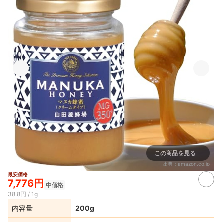
この商品を見る
出典：
amazon.co.jp
最安価格
7,776円
中価格
38.8円 / 1g
内容量
200g