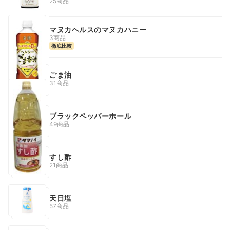
25商品
マヌカヘルスのマヌカハニー
3商品
徹底比較
ごま油
31商品
ブラックペッパーホール
49商品
すし酢
21商品
天日塩
57商品