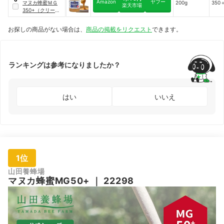
Amazon
ヤフー
マヌカ蜂蜜ＭＧ
200g
350
楽天市場
350+（クリーム
タイプ）
お探しの商品がない場合は、
商品の掲載をリクエスト
できます。
ランキングは参考になりましたか？
はい
いいえ
1位
山田養蜂場
マヌカ蜂蜜MG50+
｜
22298