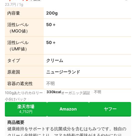
23.7円 / 1g
内容量
200g
活性レベル
50＋
（MGO値）
活性レベル
50＋
（UMF値）
タイプ
クリーム
原産国
ニュージーランド
容器の遮光性
不明
330kcal
不明
100gあたりのカロリー
オーガニック認証
小分けパック
楽天市場
Amazon
ヤフー
4,752円
商品概要
健康維持をサポートする抗菌成分を含むはちみつです。独自の
クリーム化技術により、マヌカ特有の風味がまろやかになり、