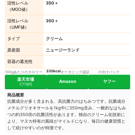
活性レベル
350＋
（MGO値）
活性レベル
350＋
（UMF値）
タイプ
クリーム
原産国
ニュージーランド
容器の遮光性
330kcal
100gあたりのカロリー
オーガニック認証
小分けパック
楽天市場
Amazon
ヤフー
7,776円
商品概要
抗菌成分が多く含まれる、高抗菌力のはちみつです。抗菌成分
メチルグリオキサールを1kg中に350mg含み、一般的なはちみ
つの約350倍の抗菌活性があります。独自のクリーム化技術に
より、マヌカ特有の風味がマイルドになり、毎日の健康習慣と
して続けやすいのが特徴です。