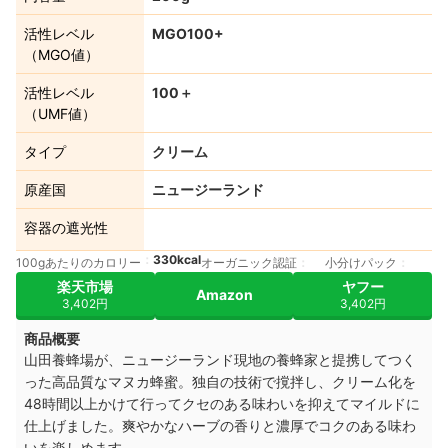
活性レベル
MGO100+
（MGO値）
活性レベル
100＋
（UMF値）
タイプ
クリーム
原産国
ニュージーランド
容器の遮光性
330kcal
100gあたりのカロリー
オーガニック認証
小分けパック
楽天市場
ヤフー
Amazon
3,402円
3,402円
商品概要
山田養蜂場が、ニュージーランド現地の養蜂家と提携してつく
った高品質なマヌカ蜂蜜。独自の技術で撹拌し、クリーム化を
48時間以上かけて行ってクセのある味わいを抑えてマイルドに
仕上げました。爽やかなハーブの香りと濃厚でコクのある味わ
いを楽しめます。