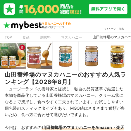
マヌカハニーおすすめ
商品比較サービス
マイページ
検索
山田養蜂場のマヌカハニ
TOP
食品
調味料
マヌカハニー
山田養蜂場のマヌカハニーのおすすめ人気ラ
ンキング【2026年8月】
ニュージーランドの養蜂家と提携し、独自の品質基準で厳選した
本物を商品化している山田養蜂場のマヌカハニー。クリーム状に
なるまで攪拌し、食べやすく工夫されています。お試ししやすい
個包装のスティックタイプもあり、MGO値はさまざまで種類が多
いため、食べ方に合わせて選びたいですよね。
今回は、おすすめの
山田養蜂場のマヌカハニーをAmazon・楽天