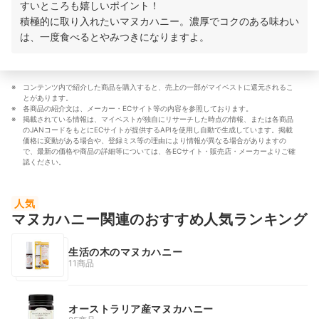
すいところも嬉しいポイント！
積極的に取り入れたいマヌカハニー。濃厚でコクのある味わい
は、一度食べるとやみつきになりますよ。
コンテンツ内で紹介した商品を購入すると、売上の一部がマイベストに還元されるこ
とがあります。
各商品の紹介文は、メーカー・ECサイト等の内容を参照しております。
掲載されている情報は、マイベストが独自にリサーチした時点の情報、または各商品
のJANコードをもとにECサイトが提供するAPIを使用し自動で生成しています。掲載
価格に変動がある場合や、登録ミス等の理由により情報が異なる場合がありますの
で、最新の価格や商品の詳細等については、各ECサイト・販売店・メーカーよりご確
認ください。
人気
マヌカハニー関連のおすすめ人気ランキング
生活の木のマヌカハニー
11商品
オーストラリア産マヌカハニー