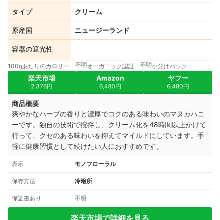
タイプ
クリーム
原産国
ニュージーランド
容器の遮光性
不明
不明
100gあたりのカロリー
オーガニック認証
小分けパック
楽天市場
Amazon
ヤフー
2,376円
6,480円
6,480円
商品概要
爽やかなハーブの香りと濃厚でコクのある味わいのマヌカハニ
ーです。独自の技術で撹拌し、クリーム化を48時間以上かけて
行って、クセのある味わいを抑えてマイルドにしています。手
軽に健康習慣として続けたい人におすすめです。
表示
モノフローラル
保存方法
冷暗所
保証書あり
不明
楽天市場で詳細を見る