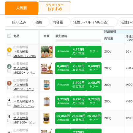
クリエイター
人気順
おすすめ
絞り込み
価格
内容量
活性レベル（MGO値）
活性レ
詳細情報
商品
画像
最安価格
活性
内容量
（M
山田養蜂場
4,752円
1
Amazon
ヤフー
マヌカ蜂蜜
200g
50＋
楽天市場
MG50+
｜
22298
山田養蜂場
6,480円
2,376円
6,480円
2
マヌカ蜂蜜
200g
250
Amazon
楽天市場
ヤフー
MG250+ クリー
ムタイプ
｜
66151
山田養蜂場
3,402円
3,402円
3
Amazon
マヌカ蜂蜜
200g
MGO
楽天市場
ヤフー
MG100+（クリー
ムタイプ）
山田養蜂場
9,720円
9,720円
9,720円
4
マヌカ蜂蜜ＭＧ
200g
MGO
Amazon
楽天市場
ヤフー
500+(クリームタ
イプ)
山田養蜂場
25,056円
25,056円
25,056円
5
マヌカ蜂蜜
200g
120
Amazon
楽天市場
ヤフー
MG1200+（クリ
ームタイプ）
山田養蜂場
7,776円
6