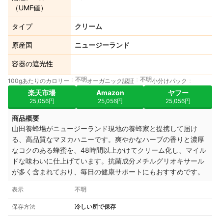
（UMF値）
タイプ
クリーム
原産国
ニュージーランド
容器の遮光性
不明
不明
100gあたりのカロリー
オーガニック認証
小分けパック
楽天市場
Amazon
ヤフー
25,056円
25,056円
25,056円
商品概要
山田養蜂場がニュージーランド現地の養蜂家と提携して届け
る、高品質なマヌカハニーです。
爽やかなハーブの香りと濃厚
なコクのある蜂蜜を、48時間以上かけてクリーム化し、マイル
ドな味わいに仕上げています。
抗菌成分メチルグリオキサール
が多く含まれており、毎日の健康サポートにもおすすめです。
表示
不明
保存方法
冷しい所で保存