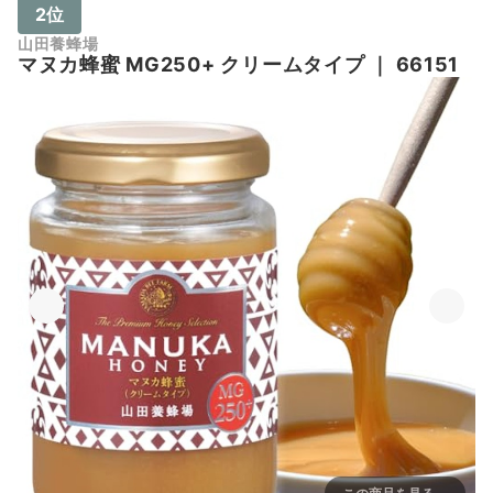
2位
山田養蜂場
マヌカ蜂蜜 MG250+ クリームタイプ
｜
66151