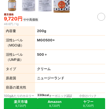
最安価格
9,720円
やや高価格
48.6円 / 1g
内容量
200g
活性レベル
MGO500+
（MGO値）
活性レベル
500＋
（UMF値）
タイプ
クリーム
原産国
ニュージーランド
容器の遮光性
330kcal
100gあたりのカロリー
オーガニック認証
小分けパック
楽天市場
Amazon
ヤフー
9,720円
9,720円
9,720円