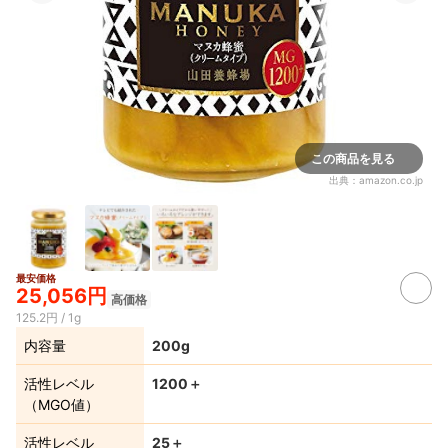
この商品を見る
出典：
amazon.co.jp
最安価格
25,056円
高価格
125.2円 / 1g
内容量
200g
活性レベル
1200＋
（MGO値）
活性レベル
25＋