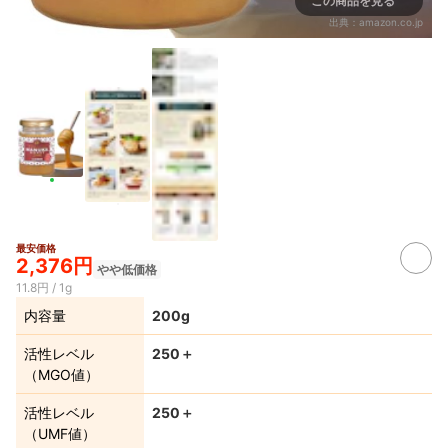
この商品を見る
出典：
amazon.co.jp
最安価格
2,376円
やや低価格
11.8円 / 1g
内容量
200g
活性レベル
250＋
（MGO値）
活性レベル
250＋
（UMF値）