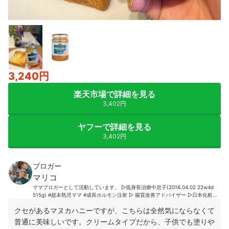
3,240円
楽天市場で詳細を見る
3,402円
ヤフーで詳細を見る
3,402円
ブロガー
マリコ
ママブロガーとして活動しています。 ▷低身長治療中息子(2016.04.02 22w4d
515g) #超未熟児ママ #成長ホルモン注射 ▷ 腸質改善アドバイザー ▷日本化粧品
検定1級 ▷アメーバオフィシャルブロガー
クセがあるマヌカハニーですが、こちらは全然気にならなくて
普通に美味しいです。クリームタイプだから、子供でも塗りや