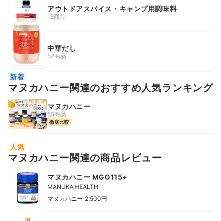
アウトドアスパイス・キャンプ用調味料
15商品
中華だし
52商品
新着
マヌカハニー関連のおすすめ人気ランキング
マヌカハニー
55商品
徹底比較
人気
マヌカハニー関連の商品レビュー
マヌカハニー MGO115+
MANUKA HEALTH
|
マヌカハニー
2,500円