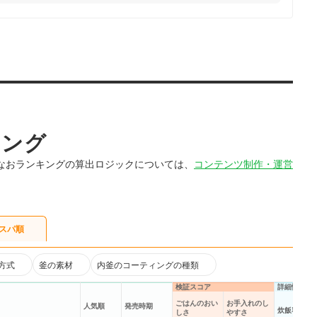
キング
なおランキングの算出ロジックについては、
コンテンツ制作・運営
スパ順
方式
釜の素材
内釜のコーティングの種類
検証スコア
詳細情報
ごはんのおい
お手入れのし
人気順
発売時期
炊飯容量
しさ
やすさ