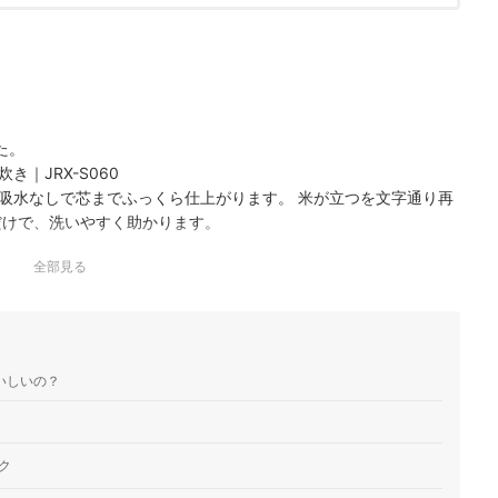
た。
｜JRX-S060
吸水なしで芯までふっくら仕上がります。 米が立つを文字通り再
だけで、洗いやすく助かります。
全部見る
いしいの？
ク