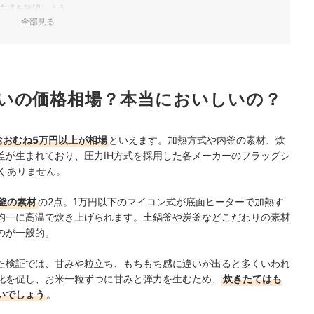
方式を確認しよう
全部見る
時間より長く保温できる商品がベター
なら、内釜素材に注目しよう
いの価格相場？本当においしいの？
機能が充実したモデルに注目
おおむね5万円以上が相場
といえます。加熱方式や内釜の素材、炊
差が生まれており、圧力IH方式を採用した各メーカーのフラッグシ
くありません。
釜の素材
の2点。1万円以下のマイコン式が底面ヒーターで加熱す
を均一に高温で炊き上げられます。土鍋釜や炭釜などこだわりの素材
のが一般的。
た検証では、甘みや粒立ち、もちもち感に違いが出ると多くいわれ
糊化を促し、お米一粒ずつに甘みと弾力を生むため、
炊きたてはも
いでしょう
。