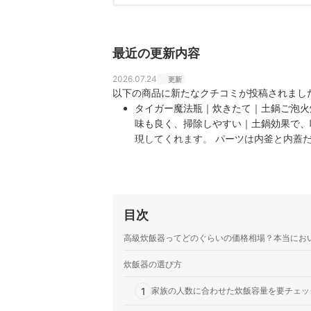
最近の更新内容
2026.07.24
更新
以下の商品に新たなクチコミが投稿されまし
タイガー魔法瓶｜炊きたて｜土鍋ご泡火炊き
味も良く、掃除しやすい｜土鍋効果で、
現してくれます。 パーツは内釜と内蓋
目次
高級炊飯器ってどのぐらいの価格相場？本当にお
炊飯器の選び方
1
家族の人数に合わせた炊飯容量を要チェッ