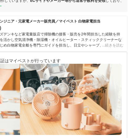
制作していますが、
ECサイトやメーカー等から送客手数料を受領
しており、
ー
ンジニア・元家電メーカー販売員／マイベスト 白物家電担当
u）
ズデンキなど家電量販店で掃除機の接客・販売を2年間担当した経験を持
を活かし空気清浄機・除湿機・オイルヒーター・スティッククリーナーな
じめ白物家電全般を専門にガイドを担当し、日立やシャープ、パナソニッ
…続きを読む
ニチ工業・Sharkなどの専門メーカーまで、150以上の家電製品を比較検
らこそ、本当によい商品を誰もが簡単に選べるように、性能はもちろん省
検証は
マイベストが行っています
ひとつひとつ丁寧に確認しながらコンテンツ制作を行う。
のプロフィール