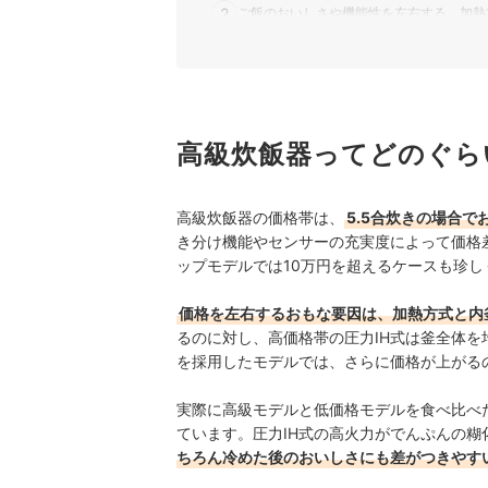
2
ご飯のおいしさや機能性を左右する、加熱
3
ご飯を長くおいしく保温したいなら、24
4
おいしさ・お手入れのしやすさを重視する
5
高級炊飯器ってどのぐら
毎日の使いやすさを考えるなら、お手入れ
高級炊飯器全53商品おすすめ人気ランキング
高級炊飯器の価格帯は、
5.5合炊きの場合で
売れ筋の人気高級炊飯器全10商品を徹底比較！
き分け機能やセンサーの充実度によって価格
ップモデルでは10万円を超えるケースも珍し
高級炊飯器の売れ筋ランキングもチェック！
価格を左右するおもな要因は、加熱方式と内
るのに対し、高価格帯の圧力IH式は釜全体
を採用したモデルでは、さらに価格が上がる
実際に高級モデルと低価格モデルを食べ比べ
ています。圧力IH式の高火力がでんぷんの
ちろん冷めた後のおいしさにも差がつきやす