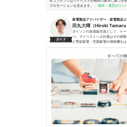
本コンテンツはマイベストが独自の基準に基づき
プロモーションを含みます。
制作・運営ポリシ
家電製品アドバイザー・家電製品エ
田丸大暉（Hiroki Tamar
ダイソンの派遣販売員として、ケー
つ。マイベストへ入社後はその経験
ガイド
ど季節家電・空調家電や掃除機をは
クなどの総合家電メーカーから、ダイ
証してきた。毎日使う家電製品だか
すべての
エネ性能やお手入れのしやすさまで
田丸大暉（Hiroki Tamaru）