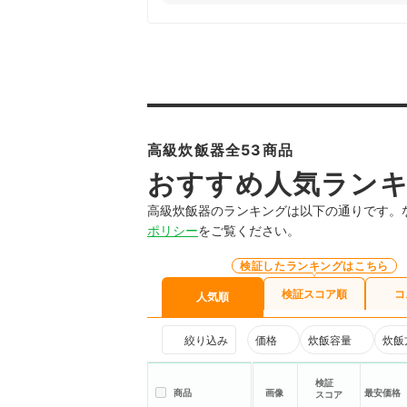
高級炊飯器全53商品
おすすめ人気ラン
高級炊飯器のランキングは以下の通りです。
ポリシー
をご覧ください。
検証したランキングはこちら
検証スコア順
コ
人気順
絞り込み
価格
炊飯容量
炊飯
検証
商品
画像
最安価格
スコア