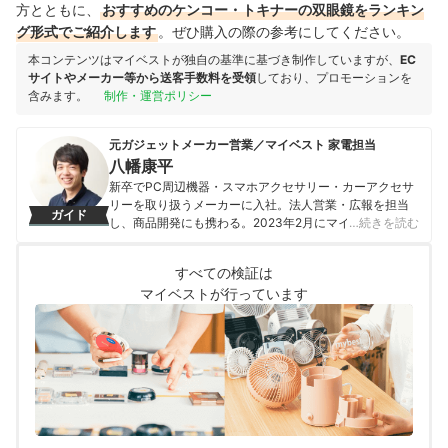
方とともに、
おすすめのケンコー・トキナーの双眼鏡をランキン
グ形式でご紹介します
。ぜひ購入の際の参考にしてください。
本コンテンツはマイベストが独自の基準に基づき制作していますが、
EC
サイトやメーカー等から送客手数料を受領
しており、プロモーションを
含みます。
制作・運営ポリシー
元ガジェットメーカー営業／マイベスト 家電担当
八幡康平
新卒でPC周辺機器・スマホアクセサリー・カーアクセサ
リーを取り扱うメーカーに入社。法人営業・広報を担当
ガイド
し、商品開発にも携わる。2023年2月にマイベストに入
…続きを読む
社し、モバイルバッテリーやビデオカメラなどガジェッ
トやカメラの比較・コンテンツ制作を経験。現在では、
すべての検証は
家電を中心に幅広いジャンルのコンテンツ制作に携わ
マイベストが行っています
る。「専門性をもとにした調査・検証を通じ、一人ひと
りに合った選択肢を分かりやすく提案すること」を心が
けて、コンテンツ制作を行っている。
八幡康平のプロフィール