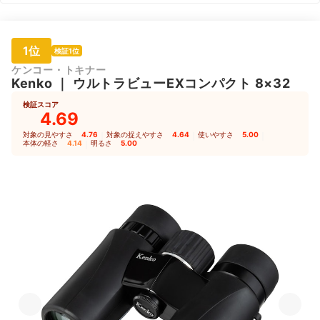
1位
検証1位
ケンコー・トキナー
Kenko
｜
ウルトラビューEXコンパクト 8×32
検証スコア
4.69
対象の見やすさ
4.76
｜
対象の捉えやすさ
4.64
｜
使いやすさ
5.00
｜
本体の軽さ
4.14
｜
明るさ
5.00