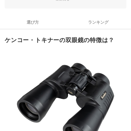
3
同じ倍率でも視界が広いものを選ぼう
メガネをかけたまま使うなら、アイレリーフの長さに注目しよ
4
選び方
ランキング
う
5
長時間や高倍率利用が多い人は、防振機能付きが快適
ケンコー・トキナーの双眼鏡の特徴は？
6
雨天やアウトドア重視なら、防水機能付きを選ぼう
ケンコーの双眼鏡・単眼鏡全30商品おすすめ人気ランキング
売れ筋の人気ケンコーの双眼鏡・単眼鏡全11商品を徹底比較！
ケンコーの双眼鏡・単眼鏡の売れ筋ランキングもチェック！