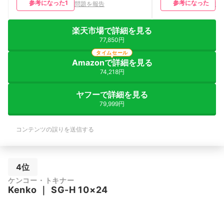
参考になった
1
参考になった
問題を報告
問
楽天市場で詳細を見る
77,850円
タイムセール
Amazonで詳細を見る
74,218円
ヤフーで詳細を見る
79,999円
コンテンツの誤りを送信する
4位
ケンコー・トキナー
Kenko
｜
SG-H 10×24