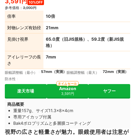
3,591円
10%OFF
参考価格：
3,990円
倍率
10倍
対物レンズ有効径
21mm
見掛け視界
65.0度（旧JIS規格）、59.2度（新JIS規
格）
アイレリーフの長
7mm
さ
57mm（実測）
72mm（実測）
眼幅調整幅（最小）
眼幅調整幅（最大）
防水性
タイムセール
Amazon
楽天市場
ヤフー
3,591円
商品概要
重量157g、サイズ11.3×8×4cm
専用アイカップ付属
Bak4ポロプリズムと多層膜コーティング
視野の広さと軽量さが魅力。眼鏡使用者は注意が