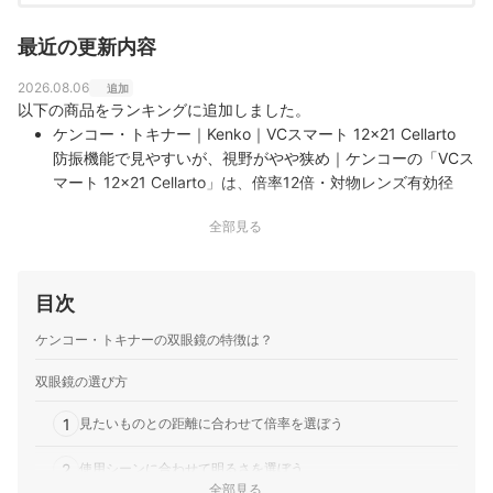
最近の更新内容
2026.08.06
追加
以下の商品をランキングに追加しました。
ケンコー・トキナー｜Kenko｜VCスマート 12×21 Cellarto
防振機能で見やすいが、視野がやや狭め｜ケンコーの「VCス
マート 12×21 Cellarto」は、倍率12倍・対物レンズ有効径
21mmの防振双眼鏡です。揺れの状況を検知して補正の強さ
全部見る
を自動で切り替える防振モード自動選択機能を搭載し、単3
形電池1本で約28時間の連続使用に対応します。防水…
ケンコー・トキナー｜LOGOS｜8×21
目次
143gと軽く首から下げても負担が少ない携帯性が魅力｜ケン
コーの「LOGOS 8×21」は、倍率8倍・対物レンズ有効径
ケンコー・トキナーの双眼鏡の特徴は？
21mmのコンパクトな双眼鏡です。アウトドアブランド
「LOGOS」の名を冠し、レンズにマルチコーティングを施
双眼鏡の選び方
しています。カーキとグレーの2色を用意し、ハイキングや
1
トレッキングでの使用を…
見たいものとの距離に合わせて倍率を選ぼう
2
使用シーンに合わせて明るさを選ぼう
全部見る