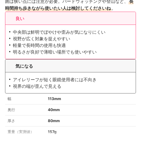
囲は狭い点には注意が必要。バードウォッチングや登山など、
長
時間持ち歩きながら使いたい人は検討してくださいね
。
良い
中央部は鮮明でぼやけや歪みが気になりにくい
視野が広く対象を捉えやすい
軽量で長時間の使用も快適
明るさが良好で薄暗い場所でも使いやすい
気になる
アイレリーフが短く眼鏡使用者には不向き
視界の端が歪んで見える
幅
113mm
奥行
40mm
厚さ
80mm
重量（実測値）
157g