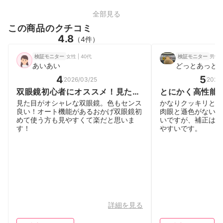
全部見る
この商品のクチコミ
4.8
（4件）
女性 | 40代
男性 |
検証モニター
検証モニター
あいあい
どっとあっと
4
5
2026/03/25
2026
双眼鏡初心者にオススメ！見た目
とにかく高性能
もオシャレ
見た目がオシャレな双眼鏡。色もセンス
かなりクッキリと見
良い！オート機能があるおかげ双眼鏡初
肉眼と遜色がない！
めて使う方も見やすくて楽だと思いま
いですが、補正は精
す！
やすいです。
詳細を見る