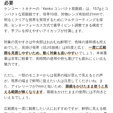
必要
ケンコー・トキナーの「Kenko コンパクト双眼鏡」は、157gとコ
ンパクトな双眼鏡です。倍率10倍、対物レンズ有効径21mmで、
明るくクリアな視界を実現するためにマルチコーティングを採
用。センターフォーカス方式で素早くピント調整できる構造で
す。手ブレを抑えやすいアイカップが付属します。
対象の見やすさは中央部はおおむね鮮明で、色味の違和感も控え
めでした。見掛け視界（旧JIS規格）は65度と広く、
一度に広範
囲を見渡しやすいため、動く対象も追いやすい
でしょう。本体重
量は非常に軽量で、長時間の使用や持ち運びでも疲れにくい点も
魅力です。
ただし、一部のモニターからは視界の端が歪んで見えるとの声
が。視界の端まで鮮明に捉えたい人は注意してくださいね。ま
た、アイレリーフが7mmと短いため、
眼鏡をかけたまま使うと見
える範囲が狭くなります
。眼鏡をかけたままの使用には不向きと
いえるでしょう。
広範囲を一度に観察したい人におすすめですが、鮮明に見える範