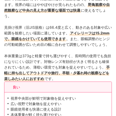
ます。視界の端にはややぼやけが見られたものの、
野鳥観察や自
然観察など中央の見え方が重要な場面では快適
に使えるでしょ
う。
見掛け視界（旧JIS規格）は66.4度と広く、動きのある対象や広い
範囲を観察したい場面に適しています。
アイレリーフは15.2mm
で、眼鏡をかけていても使用できます
。また、眼幅調整のヒンジ
の可動範囲が広いため目の幅に合わせて調整しやすいでしょう。
本体重量は373gと軽量で持ち運びやすく、長時間の使用でも負担
になりにくい設計です。対物レンズ有効径が大きく明るさも確保
されているため、薄暗い環境でも対象を捉えやすいでしょう。
手
軽に持ち出してアウトドアや旅行、早朝・夕暮れ時の観察などを
楽しみたい人におすすめ
です。
良い
視界中央部が鮮明で対象物を捉えやすい
広い視野で対象物を捉えやすい
眼鏡使用者も快適に使える設計
本体重量が軽く持ち運びやすい