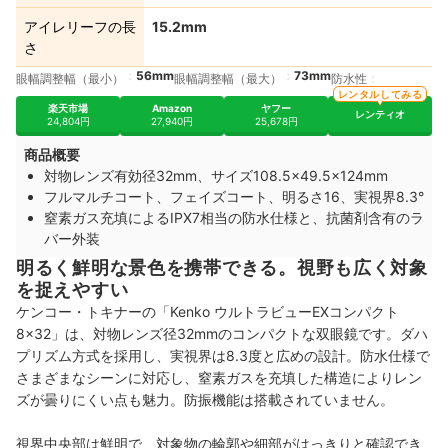
アイレリーフの長
15.2mm
さ
56mm
73mm
眼幅調整幅（最小）
眼幅調整幅（最大）
防水性
レンタルしてみる
楽天市場
Amazon
ヤフー
レンティオ
24,804円
27,940円
25,678円
商品概要
対物レンズ有効径32mm、サイズ108.5×49.5×124mm
フルマルチコート、フェイズコート、明るさ16、実視界8.3°
窒素ガス充填によるIPX7相当の防水仕様と、抗菌剤含有のラ
バー外装
明るく鮮明な景色を携帯できる。視野も広く対象
を捉えやすい
ケンコー・トキナーの「Kenko ウルトラビューEXコンパクト
8×32」は、対物レンズ径32mmのコンパクトな双眼鏡です。ダハ
プリズム方式を採用し、実視界は8.3度と広めの設計。防水仕様で
さまざまなシーンに対応し、窒素ガスを充填した構造によりレン
ズが曇りにくい点も魅力。防振機能は搭載されていません。
視界中央部は鮮明で、対象物の輪郭や細部がはっきりと確認でき