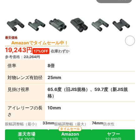
最安価格
5+
Amazonでタイムセール中！
19,243円
17%OFF
在庫わずか
参考価格：
23,264円
倍率
8倍
対物レンズ有効径
25mm
見掛け視界
65.6度（旧JIS規格）、59.7度（新JIS規
格）
アイレリーフの長
10mm
さ
33mm
74mm
眼幅調整幅（最小）
眼幅調整幅（最大）
防水性
タイムセール
楽天市場
Amazon
ヤフー
24,750円
19,243円
22,880円