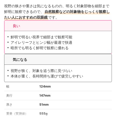
視野の狭さや重さは気になるものの、明るく対象部物を細部まで
鮮明に観察できるので、
自然観察などの対象物をじっくり観察し
たい人におすすめの双眼鏡
です。
良い
鮮明で明るい視界で細部まで観察可能
アイレリーフとヒンジ幅が最適で快適
暗所でも明るく鮮明で観察に優れる
気になる
視野が狭く、対象を追う際に見づらい
本体が重く、長時間持ち運びで疲労しやすい
幅
124mm
奥行
147mm
厚さ
51mm
重量（実測値）
555g