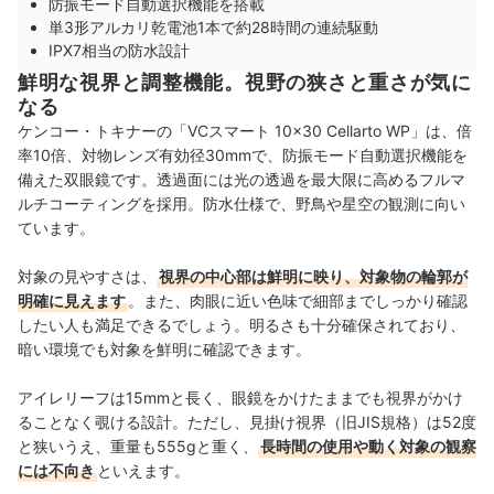
防振モード自動選択機能を搭載
単3形アルカリ乾電池1本で約28時間の連続駆動
IPX7相当の防水設計
鮮明な視界と調整機能。視野の狭さと重さが気に
なる
ケンコー・トキナーの「VCスマート 10×30 Cellarto WP」は、倍
率10倍、対物レンズ有効径30mmで、防振モード自動選択機能を
備えた双眼鏡です。透過面には光の透過を最大限に高めるフルマ
ルチコーティングを採用。防水仕様で、野鳥や星空の観測に向い
ています。
対象の見やすさは、
視界の中心部は鮮明に映り、対象物の輪郭が
明確に見えます
。また、肉眼に近い色味で細部までしっかり確認
したい人も満足できるでしょう。明るさも十分確保されており、
暗い環境でも対象を鮮明に確認できます。
アイレリーフは15mmと長く、眼鏡をかけたままでも視界がかけ
ることなく覗ける設計。ただし、見掛け視界（旧JIS規格）は52度
と狭いうえ、重量も555gと重く、
長時間の使用や動く対象の観察
には不向き
といえます。