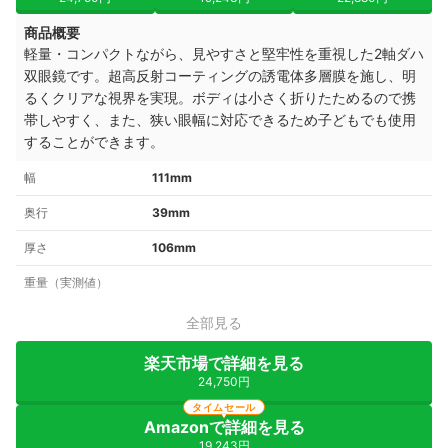
商品概要
軽量・コンパクトながら、見やすさと堅牢性を重視した2軸ダハ
双眼鏡です。超高反射コーティングの誘電体多層膜を施し、明
るくクリアな視界を実現。ボディは小さく折りたためるので携
帯しやすく、また、狭い眼幅に対応できるため子どもでも使用
することができます。
幅
111mm
奥行
39mm
厚さ
106mm
重量（実測値）
全部見る
楽天市場で詳細を見る
24,750円
タイムセール
Amazonで詳細を見る
19,243円