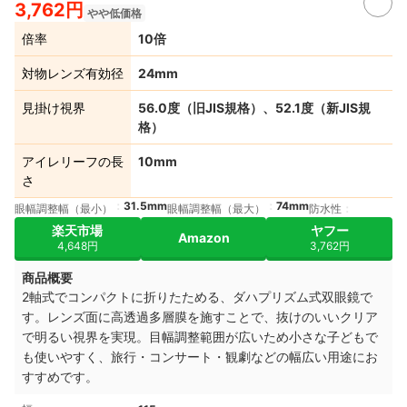
3,762円
やや低価格
倍率
10倍
対物レンズ有効径
24mm
見掛け視界
56.0度（旧JIS規格）、52.1度（新JIS規
格）
アイレリーフの長
10mm
さ
31.5mm
74mm
眼幅調整幅（最小）
眼幅調整幅（最大）
防水性
楽天市場
ヤフー
Amazon
4,648円
3,762円
商品概要
2軸式でコンパクトに折りたためる、ダハプリズム式双眼鏡で
す。レンズ面に高透過多層膜を施すことで、抜けのいいクリア
で明るい視界を実現。目幅調整範囲が広いため小さな子どもで
も使いやすく、旅行・コンサート・観劇などの幅広い用途にお
すすめです。