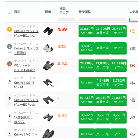
検証
人気
商品
画像
最安価格
スコア
ケンコー・トキナ
4.69
27,940円
24,804円
25,678円
1
1位
ー
Kenko
｜
ウルトラ
Amazon
楽天市場
ヤフー
ビューEXコンパク
ト 8×32
ケンコー・トキナ
4.12
3,591円
2
楽天市場
ヤフー
2位
ー
Kenko
｜
コンパク
Amazon
ト双眼鏡
ケンコー・トキナ
4.24
74,218円
77,850円
79,999円
3
3位
ー
VCスマート
｜
Amazon
楽天市場
ヤフー
10×30 Cellarto
WP
ケンコー・トキナ
-
4,648円
3,762円
4
Amazon
4位
ー
Kenko
｜
SG-H
楽天市場
ヤフー
10×24
ケンコー・トキナ
-
19,243円
24,750円
22,880円
5
5位
ー
Kenko
｜
ウルトラ
Amazon
楽天市場
ヤフー
ビューEX Pocket
8×25
ケンコー・トキナ
3.94
3,592円
3,778円
3,778円
6
6位
ー
12倍双眼鏡
｜
Amazon
楽天市場
ヤフー
012772
ケンコー・トキナ
-
7
Amazon
楽天市場
ヤフー
7位
ー
Kenko
｜
VC スマ