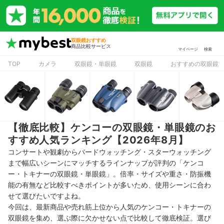
双眼鏡おすすめ
商品比較サービス
マイページ
検索
TOP
カメラ
双眼鏡・単眼鏡
双眼鏡
おすすめの双眼鏡
【徹底比較】ケンコーの双眼鏡・単眼鏡のお
すすめ人気ランキング【2026年8月】
コンサートや観劇からバードウォッチング・スターウォッチング
まで幅広いシーンにマッチするラインナップが評判の「ケンコ
ー・トキナーの双眼鏡・単眼鏡」。倍率・サイズや重さ・防振機
能の有無など比較すべきポイントが多いため、使用シーンに合わ
せて選びたいですよね。
今回は、最新商品や売れ筋上位から人気のケンコー・トキナーの
双眼鏡を集め、選ぶ際に欠かせない点で比較して徹底検証。選び