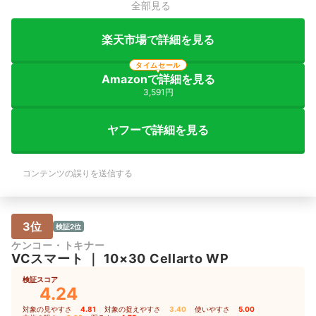
全部見る
楽天市場で詳細を見る
タイムセール
Amazonで詳細を見る
3,591円
ヤフーで詳細を見る
コンテンツの誤りを送信する
3位
検証2位
ケンコー・トキナー
VCスマート
｜
10×30 Cellarto WP
検証スコア
4.24
対象の見やすさ
4.81
｜
対象の捉えやすさ
3.40
｜
使いやすさ
5.00
｜