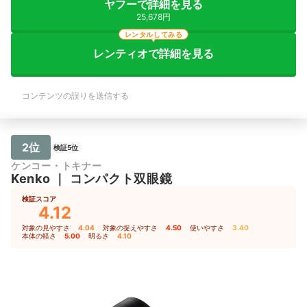
ヤフーで詳細を見る
25,678円
レンタルしてみる
レンティオで詳細を見る
コンテンツの誤りを送信する
2位
検証5位
ケンコー・トキナー
Kenko
｜
コンパクト双眼鏡
検証スコア
4.12
対象の見やすさ
4.04
｜
対象の捉えやすさ
4.50
｜
使いやすさ
3.40
｜
本体の軽さ
5.00
｜
明るさ
4.10