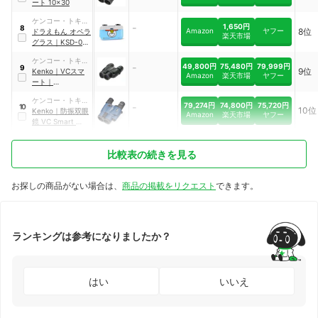
ート 10×30
ケンコー・トキナ
-
1,650円
8
Amazon
ヤフー
8位
ー
ドラえもん オペラ
楽天市場
グラス
｜
KSD-01
BL
ケンコー・トキナ
-
49,800円
75,480円
79,999円
9
9位
ー
Kenko
｜
VCスマ
Amazon
楽天市場
ヤフー
ート
｜
000000010100
ケンコー・トキナ
79,274円
74,800円
75,720円
-
10
10位
ー
Kenko
｜
防振双眼
Amazon
楽天市場
ヤフー
鏡 VC Smart
｜
070543
比較表の続きを見る
お探しの商品がない場合は、
商品の掲載をリクエスト
できます。
ランキングは参考になりましたか？
はい
いいえ