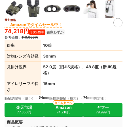
最安価格
Amazonでタイムセール中！
74,218円
33%OFF
在庫わずか
参考価格：
110,000円
倍率
10倍
対物レンズ有効径
30mm
見掛け視界
52.0度（旧JIS規格）、48.8度（新JIS規
格）
アイレリーフの長
15mm
さ
54mm
74mm
眼幅調整幅（最小）
眼幅調整幅（最大）
防水性
タイムセール
楽天市場
Amazon
ヤフー
77,850円
74,218円
79,999円
商品概要