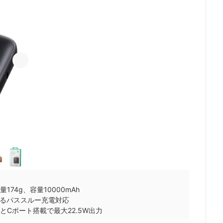
重量174g、容量10000mAh
るパススルー充電対応
B-AとCポート搭載で最大22.5W出力