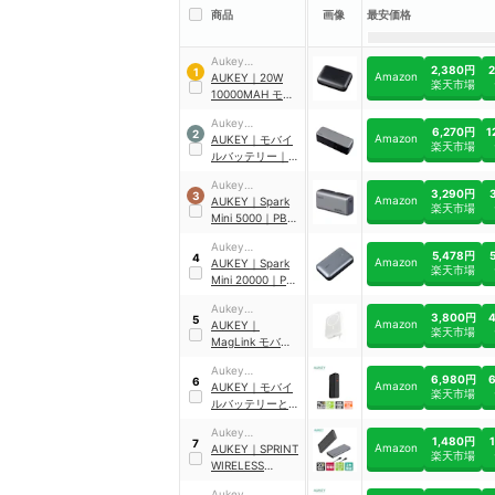
商品
画像
最安価格
Aukey
2,380円
1
Amazon
Technology
AUKEY
｜
20W
楽天市場
10000MAH モバ
イルバッテリー
｜
Aukey
PB-N83S
6,270円
1
2
Amazon
Technology
AUKEY
｜
モバイ
楽天市場
ルバッテリー
｜
PB-Y63
Aukey
3,290円
3
Amazon
Technology
AUKEY
｜
Spark
楽天市場
Mini 5000
｜
PB-
Y59-GY
Aukey
5,478円
4
Amazon
Technology
AUKEY
｜
Spark
楽天市場
Mini 20000
｜
PB-
Y57-GY
Aukey
3,800円
5
Amazon
Technology
AUKEY
｜
楽天市場
MagLink モバイル
バッテリー
｜
PB-
Aukey
ML01-WT
6,980円
6
Amazon
Technology
AUKEY
｜
モバイ
楽天市場
ルバッテリーと
AC充電器の一体
Aukey
型
｜
PA-PD30-BK
1,480円
7
Amazon
Technology
AUKEY
｜
SPRINT
楽天市場
WIRELESS
SERIES
Aukey