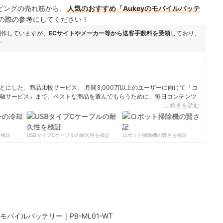
ョッピングの売れ筋から、
人気のおすすめ「Aukeyのモバイルバッテ
の際の参考にしてください！
制作していますが、
ECサイトやメーカー等から送客手数料を受領
しており、
ー
にした、商品比較サービス。 月間3,000万以上のユーザーに向けて「コ
融サービス」まで、ベストな商品を選んでもらうために、毎日コンテンツ
…続きを読む
ィール
検証
USBタイプCケーブルの耐久性を検証
ロボット掃除機の賢さを検証
サ
Link モバイルバッテリー｜PB-ML01-WT