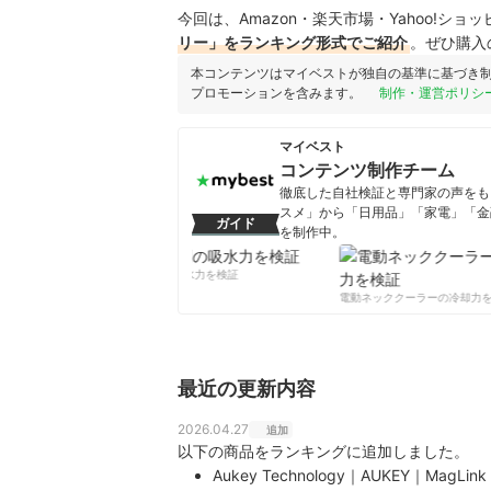
今回は、Amazon・楽天市場・Yahoo!シ
リー」をランキング形式でご紹介
。ぜひ購入
本コンテンツはマイベストが独自の基準に基づき
プロモーションを含みます。
制作・運営ポリシ
マイベスト
コンテンツ制作チーム
徹底した自社検証と専門家の声をもと
スメ」から「日用品」「家電」「金
ガイド
を制作中。
コンテンツ制作チームのプロフ
柔軟剤の吸水力を検証
電動ネッククーラーの冷却力を
最近の更新内容
2026.04.27
追加
以下の商品をランキングに追加しました。
Aukey Technology｜AUKEY｜Mag