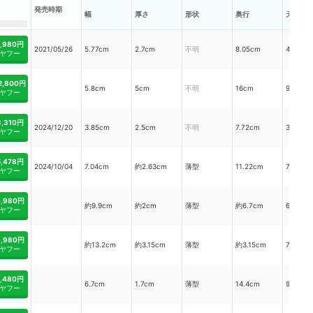
発売時期
幅
厚さ
形状
奥行
天面部
2,980円
2021/05/26
5.77cm
2.7cm
不明
8.05cm
46.68c
ヤフー
2,800円
5.8cm
5cm
不明
16cm
96.33c
ヤフー
3,310円
2024/12/20
3.85cm
2.5cm
不明
7.72cm
30.42c
ヤフー
5,478円
2024/10/04
7.04cm
約2.63cm
薄型
11.22cm
78.99c
ヤフー
4,980円
約9.9cm
約2cm
薄型
約6.7cm
66.33c
ヤフー
6,980円
約13.2cm
約3.15cm
薄型
約3.15cm
73.92c
ヤフー
1,480円
6.7cm
1.7cm
薄型
14.4cm
96.48c
ヤフー