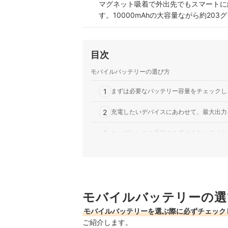
マグネット吸着で外出先でもスマートに
す。10000mAhの大容量ながら約203
ば、2台の機器を同時に素早く充電可能
Aukey Technology｜AUKEY｜Spar
外出時でも手軽にスマートフォンの充電
目次
チのスリム設計に加えて表面にはシボ加
大15W出力のUSB-CとUSB-Aポートを
モバイルバッテリーの選び方
Aukey Technology｜AUKEY｜Spark Mi
1
まずは必要なバッテリー容量をチェックし
5000mAhの充電容量を持ち、急速充
しタイプのため、別途ケーブルを用意す
2
充電したいデバイスにあわせて、最大出力
り、2台同時に充電できるため、外出先
Aukey Technology｜AUKEY｜Spark Mi
3
ケーブルレスの手軽さを求めるならワイヤ
USB-CポートとUSB-Aポートを1つ
す。USB-CポートはPD3.0をサポート
4
その他便利な機能をチェック。用途に合わ
おり、最大出力18Wでそれぞれ急速…
AUKEY｜モバイルバッテリー｜PB-Y43-
Aukeyのモバイルバッテリー全8商品おすすめ人
最大65Wの高出力に対応し、ノートPCも
モバイルバッテリーの選
あわせて読みたい、関連コンテンツはこちら
つのUSB-CとUSB-Aの合計3ポー
残量を確認できるディスプレイや低電流
モバイルバッテリーを選ぶ際に必ずチェック
Aukeyのモバイルバッテリーの売れ筋ランキング
他 2 商品
ご紹介します。