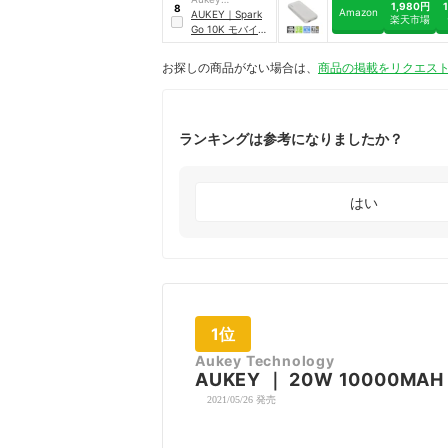
10000MAH モバ
1,980円
8
Amazon
Technology
AUKEY
｜
Spark
イルバッテリー
｜
楽天市場
Go 10K モバイル
PB-Y32S
バッテリー
｜
PB-
Y46-GY
お探しの商品がない場合は、
商品の掲載をリクエス
ランキングは参考になりましたか？
はい
1位
Aukey Technology
AUKEY
｜
20W 10000M
2021/05/26 発売