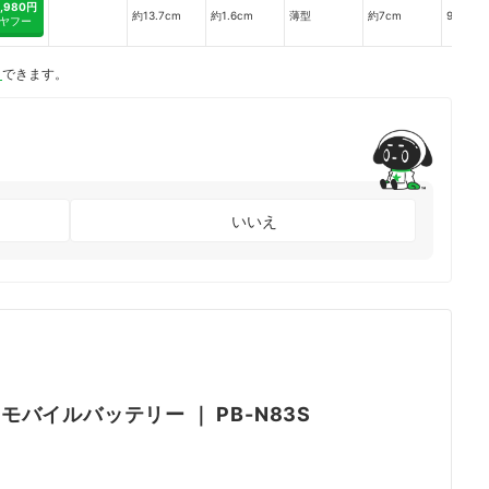
1,980円
約13.7cm
約1.6cm
薄型
約7cm
95.9cm
ヤフー
ト
できます。
いいえ
AH モバイルバッテリー
｜
PB-N83S