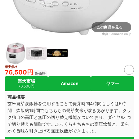
この商品を見る
出典：
amazon.co.jp
最安価格
76,500円
高価格
楽天市場
Amazon
ヤフー
76,500円
商品概要
玄米発芽炊飯器を使用することで発芽時間4時間もしくは6時
間、炊飯約1時間でもちもちの発芽玄米が炊きあがります。クッ
ク独自の高圧と無圧の切り替え機能がついており、ダイヤル1つ
で切り替えも簡単です。ふっくらもちもちの高圧炊飯と、柔ら
かく旨味を引き上げる無圧炊飯ができますよ。