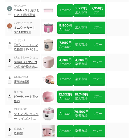
MGA30-P
サンコー
9,272円
7,956円
2
Amazon
THANKO
｜
おひと
楽天市場
ヤフー
りさま用超高速弁
当箱炊飯器
パナソニック
9,800円
3
楽天市場
ヤフー
ミニクッカー
｜
Amazon
SR-MC03-P
ラドンナ
7,980円
4
楽天市場
ヤフー
Toffy
｜
マイコン
Amazon
炊飯器
｜
K-RC2-
SP
ジェネレーション
4,299円
4,299円
5
ヤフー
パス
Simplus
｜
マイコ
Amazon
楽天市場
ン式 4合炊き炊飯
器
｜
SP-RCMC4
AMAZOM
6
Amazon
楽天市場
ヤフー
電気炊飯器
fUfIzU
12,332円
19,740円
7
ヤフー
ピーチハート型炊
Amazon
楽天市場
飯器
CUCKOO
76,500円
8
Amazon
ヤフー
ツインプレッシャ
楽天市場
ー マイコン
｜
CRP-RT0605F
XUANX
9
Amazon
楽天市場
ヤフー
炊飯器