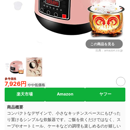
この商品を見る
出典：
amazon.co.jp
参考価格
7,926円
やや低価格
楽天市場
Amazon
ヤフー
商品概要
コンパクトなデザインで、小さなキッチンスペースにもぴった
り置けるシンプルな炊飯器です。ご飯を炊くだけではなく、ス
ープやオートミール、ケーキなどの調理も楽しめるのが嬉しい