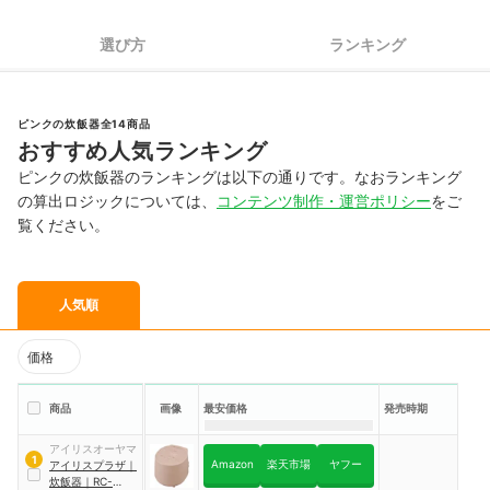
選び方
ランキング
ピンクの炊飯器全14商品
おすすめ人気ランキング
ピンクの炊飯器のランキングは以下の通りです。なおランキング
の算出ロジックについては、
コンテンツ制作・運営ポリシー
をご
覧ください。
人気順
価格
商品
画像
最安価格
発売時期
アイリスオーヤマ
1
Amazon
楽天市場
ヤフー
アイリスプラザ
｜
炊飯器
｜
RC-