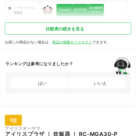
21,400円
トヨキコーポレー
10
Amazon
楽天市場
ヤフー
ション
炊飯器
比較表の続きを見る
お探しの商品がない場合は、
商品の掲載をリクエスト
できます。
ランキングは参考になりましたか？
はい
いいえ
1位
アイリスオーヤマ
アイリスプラザ
｜
炊飯器
｜
RC-MGA30-P