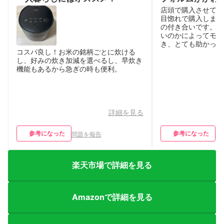
店頭で購入させてい
目惚れで購入しまし
の付き合いです。 
いのかによってモー
き、とても助かって
コスパ良し！お米の銘柄ごとに炊ける
し、好みの炊き加減を選べるし、早炊き
機能もあるから急ぎの時も便利。
詳細を見る
参考になった
参考になった
問題を報告
問
楽天市場で詳細を見る
Amazonで詳細を見る