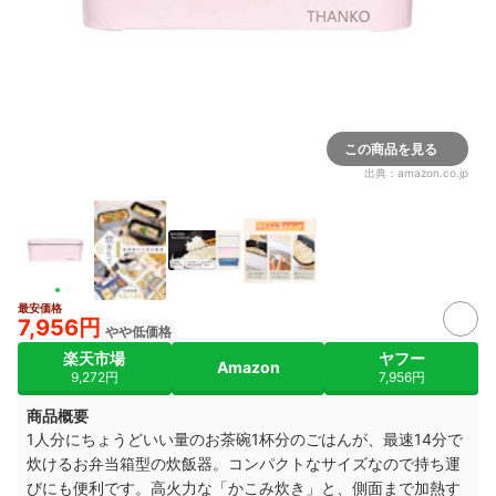
この商品を見る
出典：
amazon.co.jp
最安価格
7,956円
やや低価格
楽天市場
ヤフー
Amazon
9,272円
7,956円
商品概要
1人分にちょうどいい量のお茶碗1杯分のごはんが、最速14分で
炊けるお弁当箱型の炊飯器。コンパクトなサイズなので持ち運
びにも便利です。高火力な「かこみ炊き」と、側面まで加熱す