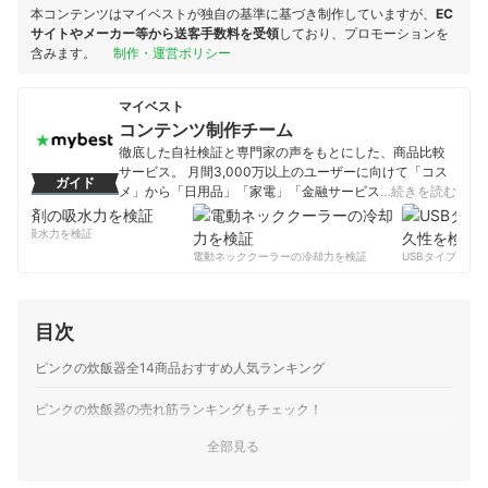
本コンテンツはマイベストが独自の基準に基づき制作していますが、
EC
サイトやメーカー等から送客手数料を受領
しており、プロモーションを
含みます。
制作・運営ポリシー
マイベスト
コンテンツ制作チーム
徹底した自社検証と専門家の声をもとにした、商品比較
サービス。 月間3,000万以上のユーザーに向けて「コス
ガイド
メ」から「日用品」「家電」「金融サービス」まで、ベ
…続きを読む
ストな商品を選んでもらうために、毎日コンテンツを制
作中。
剤の吸水力を検証
コンテンツ制作チームのプロフィール
電動ネッククーラーの冷却力を検証
USBタイプCケー
目次
ピンクの炊飯器全14商品おすすめ人気ランキング
ピンクの炊飯器の売れ筋ランキングもチェック！
全部見る