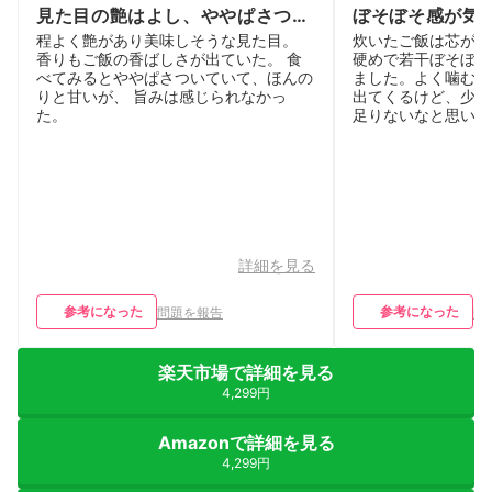
見た目の艶はよし、ややぱさつい
ぼそぼそ感が気
てて残念
程よく艶があり美味しそうな見た目。
炊いたご飯は芯が残
香りもご飯の香ばしさが出ていた。 食
硬めで若干ぼそぼそ
べてみるとややぱさついていて、ほんの
ました。よく噛むと
りと甘いが、 旨みは感じられなかっ
出てくるけど、少し
た。
足りないなと思いま
詳細を見る
参考になった
参考になった
問題を報告
問
楽天市場で詳細を見る
4,299円
Amazonで詳細を見る
4,299円