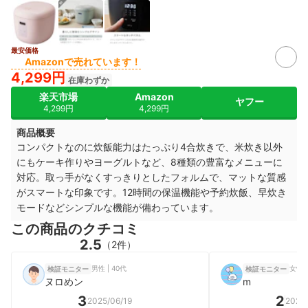
最安価格
Amazonで売れています！
4,299円
在庫わずか
楽天市場
Amazon
ヤフー
4,299円
4,299円
商品概要
コンパクトなのに炊飯能力はたっぷり4合炊きで、米炊き以外
にもケーキ作りやヨーグルトなど、8種類の豊富なメニューに
対応。取っ手がなくすっきりとしたフォルムで、マットな質感
がスマートな印象です。12時間の保温機能や予約炊飯、早炊き
モードなどシンプルな機能が備わっています。
この商品のクチコミ
2.5
（2件）
男性 | 40代
女性
検証モニター
検証モニター
ヌロめン
m
3
2
2025/06/19
2025/