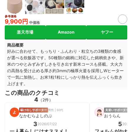
参考価格
9,900円
中価格
楽天市場
Amazon
ヤフー
商品概要
好みに合わせて、もっちり・ふんわり・粒立ちの3種類の食感
が選べる炊飯器です。50種類の銘柄に対応した銘柄炊きや、新
米のつやとみずみずしさを引き出す新米コースも搭載。大火力
の高熱を受け止める厚さ約3mmの極厚火釜を採用しWヒーター
で一気に加熱し、お米1粒1粒にしっかり熱を伝えふっくら炊き
上げます。
この商品のクチコミ
4
（2件）
駆け出しサポーター
男性 | 50代
見習いサポーター
女
なかむらよしのぶ
おうらん
3
5
2026/07/22
2025/
一人暮らしにはオススメ！
フォルムがかわ