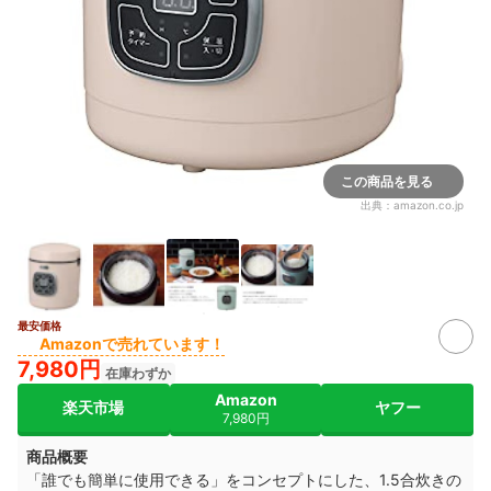
この商品を見る
出典：
amazon.co.jp
最安価格
Amazonで売れています！
7,980円
在庫わずか
Amazon
楽天市場
ヤフー
7,980円
商品概要
「誰でも簡単に使用できる」をコンセプトにした、1.5合炊きの