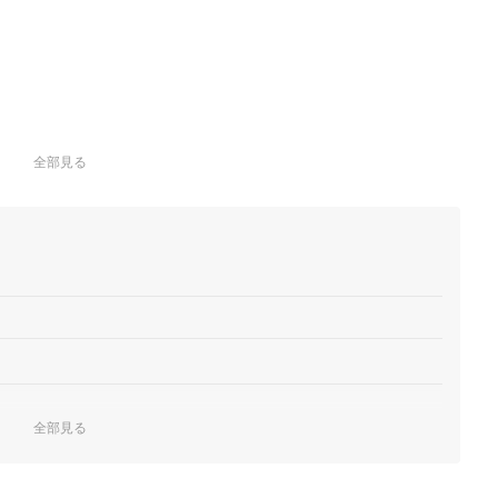
全部見る
全部見る
なじむかで選ぼう
に注目しよう