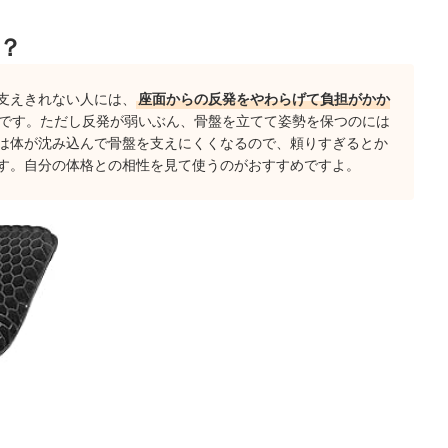
？
ランキング
」といわれる理由とは？
支えきれない人には、
座面からの反発をやわらげて負担がかか
です。ただし反発が弱いぶん、骨盤を立てて姿勢を保つのには
は体が沈み込んで骨盤を支えにくくなるので、頼りすぎるとか
す。自分の体格との相性を見て使うのがおすすめですよ。
ッションとの使い分けは？
チェック！