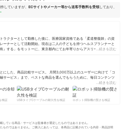
制作していますが、
ECサイトやメーカー等から送客手数料を受領
しており、
ー
トラクターとして勤務した後に、医療国家資格である「柔道整復師」の資
レーナーとして活動開始。現在は二人の子どもを持つヘルスプランナーと
有』する」をモットーに、東京都内にてお年寄りからアスリート・幼児ま
…続きを読む
・健康増進・身体機能回復を指導しており、また運動指導経験を生かして
ヘルスメニューを展開している。他にも「SPA!」「女子SPA!」
ニングに関するコラム連載など、メディアでの情報発信も行っている。
にした、商品比較サービス。 月間3,000万以上のユーザーに向けて「コ
融サービス」まで、ベストな商品を選んでもらうために、毎日コンテンツ
…続きを読む
ィール
検証
USBタイプCケーブルの耐久性を検証
ロボット掃除機の賢さを検証
サ
載している商品・サービスは監修者が選定したものではありません。
たものではありません。ご購入にあたっては、各商品に記載されている内容・商品説明