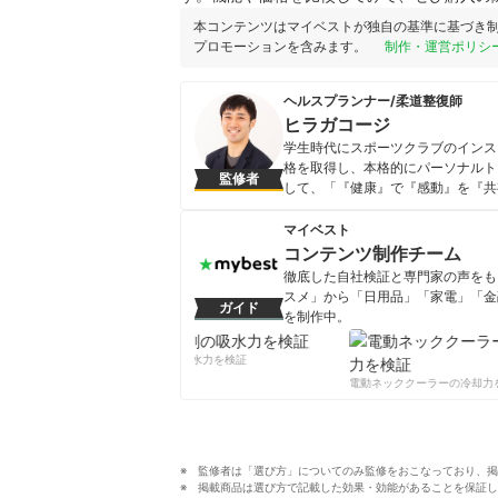
本コンテンツはマイベストが独自の基準に基づき
プロモーションを含みます。
制作・運営ポリシ
ヘルスプランナー/柔道整復師
ヒラガコージ
学生時代にスポーツクラブのインス
格を取得し、本格的にパーソナルト
監修者
して、「『健康』で『感動』を『共
で幅広い年齢層を対象にダイエット
治療と運動を織り交ぜたオリジナルな
マイベスト
「kodomoe」での健康やトレー
コンテンツ制作チーム
ヒラガコージのプロフィール
徹底した自社検証と専門家の声をもと
スメ」から「日用品」「家電」「金
ガイド
を制作中。
コンテンツ制作チームのプロフ
柔軟剤の吸水力を検証
電動ネッククーラーの冷却力を
監修者は「選び方」についてのみ監修をおこなっており、掲
掲載商品は選び方で記載した効果・効能があることを保証し