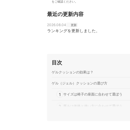
をご確認ください。
最近の更新内容
2026.08.04
更新
ランキングを更新しました。
目次
ゲルクッションの効果は？
ゲル（ジェル）クッションの選び方
1
サイズは椅子の座面に合わせて選ぼう
2
厚みは体格と使い方に合わせて選ぼう
3
カバーは取り外して洗える&インテリアに
さらに快適さを求めるなら、構造や通気性