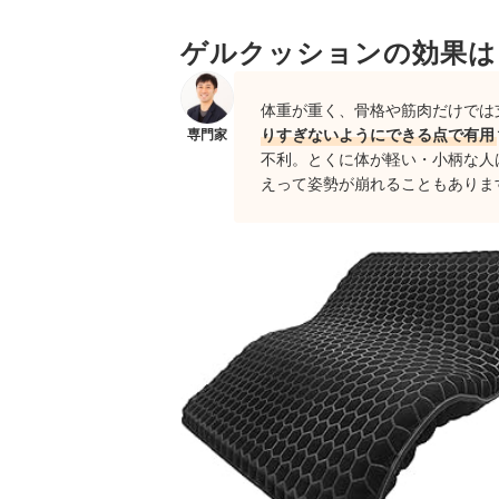
4
ゲルクッションの効果は
ゲル（ジェル）クッション全9商品おすすめ人気
ゲルクッションは腰痛を悪化させる？「効果なし
体重が重く、骨格や筋肉だけでは
夏でも蒸れない？通気性のチェックポイントは？
りすぎないようにできる点で有用
専門家
不利。とくに体が軽い・小柄な人
ゲルクッションのお手入れ・寿命は？
えって姿勢が崩れることもありま
低反発クッション・エアクッション・ドーナツク
ゲル（ジェル）クッションの売れ筋ランキングも