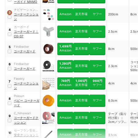
ーガイド MAMO
ナビゲーションロ
3
Amazon
楽天市場
ヤフー
ジスティクス
コーナークッショ
200cm
8cm
ン
カーボーイ
4
Amazon
楽天市場
ヤフー
コーナーガード
｜
2.5cm
2.5c
CG-07
1,499円
Findbetter
5
楽天市場
ヤフー
8cm
500
Amazon
コーナーガード
コー
1,290円
Findbetter
6
楽天市場
ヤフー
2.3cm
ショ
Amazon
コーナーガード
500
ナー
5.5c
Fieekty
749円
1,065円
968円
7
コーナークッショ
4cm
4cm
Amazon
楽天市場
ヤフー
ン
Poksun
8
Amazon
楽天市場
ヤフー
ベビー コーナーガ
8.0cm
500
ード
C_himawari
テープ（貼り
テー
9
Amazon
楽天市場
ヤフー
コーナーガードク
付け前）：
付け
2cm／ソフト
1c
ッション
角ガード：
角ガ
4cm
4cm
セーフラン安全用
10
Amazon
楽天市場
ヤフー
品
安全クッション
｜
3.1cm
90c