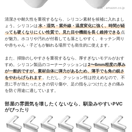
出典：
amazon.co.jp
清潔さや耐久性を重視するなら、シリコン素材を候補に入れまし
ょう。シリコンは
水・湿気・紫外線・温度変化に強く、時間が経
っても硬くなりにくい性質で、見た目や機能を長く維持できる
点
が魅力。ホコリや汚れが付着しても落としやすく、キッチン周り
や赤ちゃん・子どもが触れる場所でも衛生的に使えます。
また、掃除のしやすさを重視するなら、厚すぎないモデルがおす
すめ。シリコン製品のコーナークッションは
2〜6mm程度の厚み
が一般的ですが、素材自体に弾力があるため、薄手でも角の鋭さ
をやわらげられます
。ただし、クッション性は控えめなので、不
意に手が当たったときの切り傷や、足の指をぶつけたときの痛み
を防ぐ用途に適しています。
部屋の雰囲気を壊したくないなら、馴染みやすいPVC
がぴったり