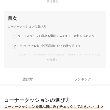
全部見る
目次
コーナークッションの選び方
1
ライフスタイルや求める機能をふまえて、素材を決めよう
2
L字？U字？波型？設置場所に合う形状を選ぼう
剥がれにくさを重視するなら強粘着、跡残りが気になるなら再
3
剥離タイプを
全部見る
コーナークッション全51商品おすすめ人気ランキング
コーナークッションの売れ筋ランキングもチェック！
選び方
ランキング
コーナークッションの選び方
コーナークッションを選ぶ際に必ずチェックしておきたい「3つ