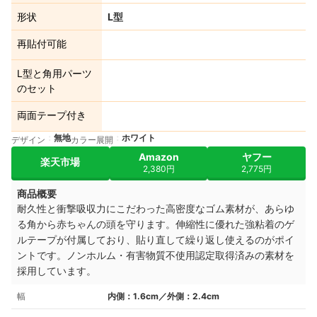
形状
L型
再貼付可能
L型と角用パーツ
のセット
両面テープ付き
無地
ホワイト
デザイン
カラー展開
Amazon
ヤフー
楽天市場
2,380円
2,775円
商品概要
耐久性と衝撃吸収力にこだわった高密度なゴム素材が、あらゆ
る角から赤ちゃんの頭を守ります。伸縮性に優れた強粘着のゲ
ルテープが付属しており、貼り直して繰り返し使えるのがポイ
ントです。ノンホルム・有害物質不使用認定取得済みの素材を
採用しています。
幅
内側：1.6cm／外側：2.4cm