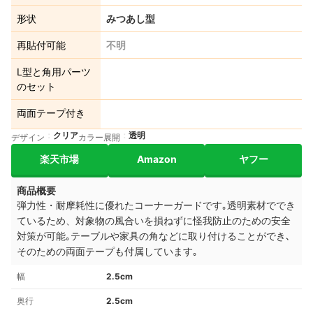
形状
みつあし型
再貼付可能
不明
L型と角用パーツ
のセット
両面テープ付き
クリア
透明
デザイン
カラー展開
楽天市場
Amazon
ヤフー
商品概要
弾力性・耐摩耗性に優れたコーナーガードです｡透明素材ででき
ているため、対象物の風合いを損ねずに怪我防止のための安全
対策が可能｡テーブルや家具の角などに取り付けることができ､
そのための両面テープも付属しています｡
幅
2.5cm
奥行
2.5cm