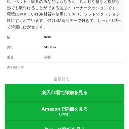
机・ベッド・家具の角などはもちろん、丸い柱や壁など複雑な
形でも取付けることができる波型のコーナークッションです。
環境にやさしいNBR材質を使用しており、ソフトでクッション
性にすぐれています。強力3M両面テープ付きで、しっかり貼っ
て綺麗にはがせます。
幅
8cm
奥行
500cm
重量
不明
再剥離可能
全部見る
楽天市場で詳細を見る
Amazonで詳細を見る
1,499円