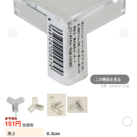
この商品を見る
出典：
amazon.co.jp
参考価格
151円
低価格
厚さ
0.3cm