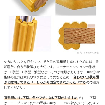
出典：
amazon.co.jp
ケガのリスクを抑えつつ、見た目の違和感を減らすためには、設
置場所に合う形状選びも大切です。コーナークッションの形状
は、L字型・U字型・波型などいくつか種類があります。角の形や
接触の仕方は家具や場所によって異なるため、
合わない形状を選
ぶと隙間ができたり、しっかり固定できなかったりする
ので注意
してください。
直角部にはL字型、角やフチにはU字型がおすすめ
です。L字型
は、テーブルやこたつの天板の角や、ドアの枠などにぴったりフ