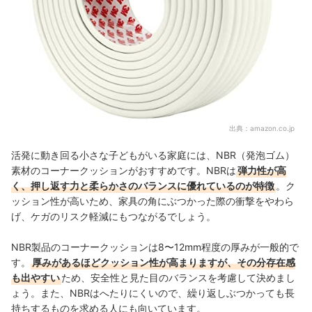
出典：
amazon.co.jp
活発に動き回る小さな子どもがいる家庭には、NBR（発泡ゴム）
素材のコーナークッションがおすすめです。NBRは
弾力性が高
く、押し返す力と柔らかさのバランスに優れているのが特徴
。ク
ッション性が高いため、家具の角にぶつかった際の衝撃をやわら
げ、ケガのリスク軽減にもつながるでしょう。
NBR製品のコーナークッションは8〜12mm程度の厚みが一般的で
す。
厚みがあるほどクッション性が高まりますが、その分存在感
も出やすい
ため、安全性と見た目のバランスを考慮して決めまし
ょう。また、NBRはへたりにくいので、繰り返しぶつかっても長
持ちするものを求める人にも向いています。