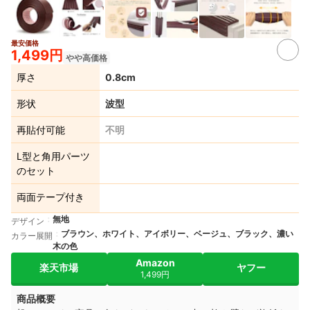
最安価格
3+
1,499円
やや高価格
厚さ
0.8cm
形状
波型
再貼付可能
不明
L型と角用パーツ
のセット
両面テープ付き
無地
デザイン
ブラウン、ホワイト、アイボリー、ベージュ、ブラック、濃い
カラー展開
木の色
Amazon
楽天市場
ヤフー
1,499円
商品概要