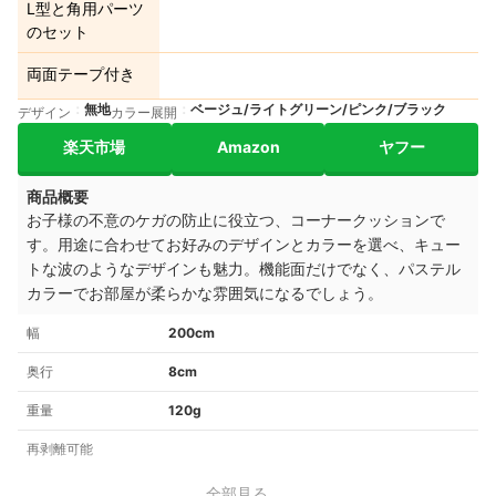
L型と角用パーツ
のセット
両面テープ付き
無地
ベージュ/ライトグリーン/ピンク/ブラック
デザイン
カラー展開
楽天市場
Amazon
ヤフー
商品概要
お子様の不意のケガの防止に役立つ、コーナークッションで
す。用途に合わせてお好みのデザインとカラーを選べ、キュー
トな
波のようなデザインも魅力。
機能面だけでなく、パステル
カラーでお部屋が柔らかな雰囲気になるでしょう。
幅
200cm
奥行
8cm
重量
120g
再剥離可能
全部見る