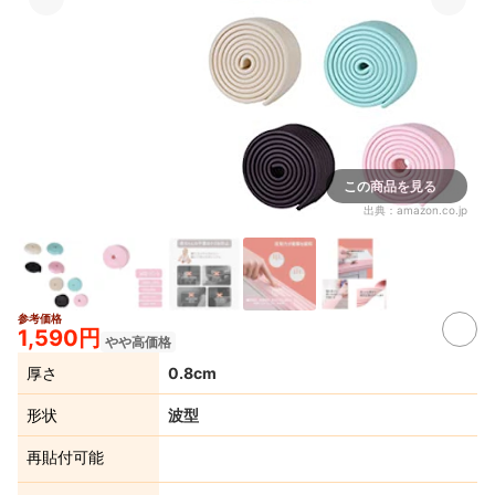
この商品を見る
出典：
amazon.co.jp
参考価格
1,590円
やや高価格
厚さ
0.8cm
形状
波型
再貼付可能