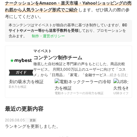
ナークッションをAmazon・楽天市場・Yahoo!ショッピングの売
れ筋から人気ランキング形式でご紹介
します。ぜひ購入の際の参
考にしてください。
本コンテンツはマイベストが独自の基準に基づき制作していますが、
EC
サイトやメーカー等から送客手数料を受領
しており、プロモーションを
含みます。
制作・運営ポリシー
マイベスト
コンテンツ制作チーム
徹底した自社検証と専門家の声をもとにした、商品比較
サービス。 月間3,000万以上のユーザーに向けて「コス
ガイド
メ」から「日用品」「家電」「金融サービス」まで、ベ
…続きを読む
ストな商品を選んでもらうために、毎日コンテンツを制
作中。
剤の吸水力を検証
コンテンツ制作チームのプロフィール
電動ネッククーラーの冷却力を検証
USBタイプCケー
最近の更新内容
2026.08.05
更新
ランキングを更新しました。