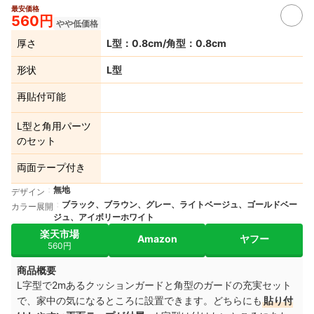
最安価格
560円
やや低価格
厚さ
L型：0.8cm/角型：0.8cm
形状
L型
再貼付可能
L型と角用パーツ
のセット
両面テープ付き
無地
デザイン
ブラック、ブラウン、グレー、ライトベージュ、ゴールドベー
カラー展開
ジュ、アイボリーホワイト
楽天市場
Amazon
ヤフー
560円
商品概要
L字型で2mあるクッションガードと角型のガードの充実セット
で、家中の気になるところに設置できます。どちらにも
貼り付