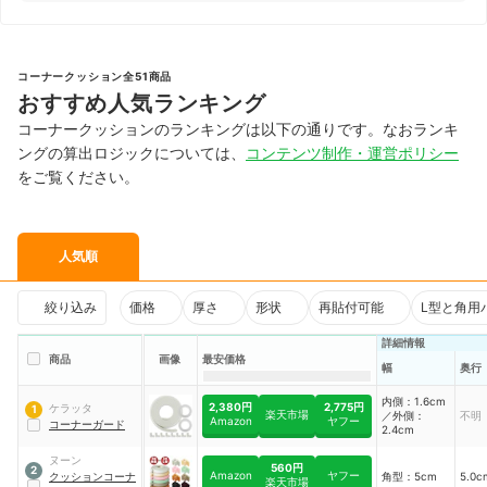
コーナークッション全51商品
おすすめ人気ランキング
コーナークッションのランキングは以下の通りです。なおランキ
ングの算出ロジックについては、
コンテンツ制作・運営ポリシー
をご覧ください。
人気順
絞り込み
価格
厚さ
形状
再貼付可能
L型と角用
詳細情報
商品
画像
最安価格
幅
奥行
内側：1.6cm
2,380円
2,775円
ケラッタ
1
楽天市場
／外側：
不明
Amazon
ヤフー
コーナーガード
2.4cm
ヌーン
560円
2
Amazon
ヤフー
クッションコーナ
角型：5cm
5.0c
楽天市場