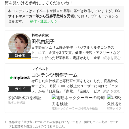
筒を見つける参考にしてくださいね！
本コンテンツはマイベストが独自の基準に基づき制作していますが、
EC
サイトやメーカー等から送客手数料を受領
しており、プロモーションを
含みます。
制作・運営ポリシー
料理研究家
田代由紀子
日本野菜ソムリエ協会主催「ベジフルカルテコンテス
ト」にて、金賞を3度受賞。健康・美容・アスリートなど
監修者
テーマに沿った野菜料理に定評があり、企業・自治体な
…続きを読む
どへのレシピ提供多数。「楽しく、美味しく、健康な生
活を！」をコンセプトに、主婦目線のアイデアを盛り込
マイベスト
んだ料理教室「オレンジキッチンクッキングスタジオ」
コンテンツ制作チーム
を主宰している。 野菜ソムリエ・アスリートフードマイ
徹底した自社検証と専門家の声をもとにした、商品比較
スター・食生活アドバイザー等の資格多数。読売新聞ヨ
サービス。 月間3,000万以上のユーザーに向けて「コス
ガイド
ミドクターで今日の健康レシピ「田代由紀子のアスリー
メ」から「日用品」「家電」「金融サービス」まで、ベ
…続きを読む
トレシピ」を連載中。
ストな商品を選んでもらうために、毎日コンテンツを制
田代由紀子のプロフィール
作中。
剤の吸水力を検証
コンテンツ制作チームのプロフィール
電動ネッククーラーの冷却力を検証
USBタイプCケー
監修者は「選び方」についてのみ監修をおこなっており、掲載している商品・サービ
スは監修者が選定したものではありません。