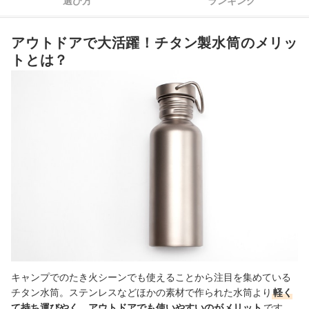
選び方
ランキング
チタン水筒全7商品おすすめ人気ランキング
アウトドアで大活躍！チタン製水筒のメリッ
ほかの素材の水筒もチェック
トとは？
チタン水筒の売れ筋ランキングもチェック！
キャンプでのたき火シーンでも使えることから注目を集めている
チタン水筒。ステンレスなどほかの素材で作られた水筒より
軽く
て持ち運びやく、アウトドアでも使いやすいのがメリット
です。