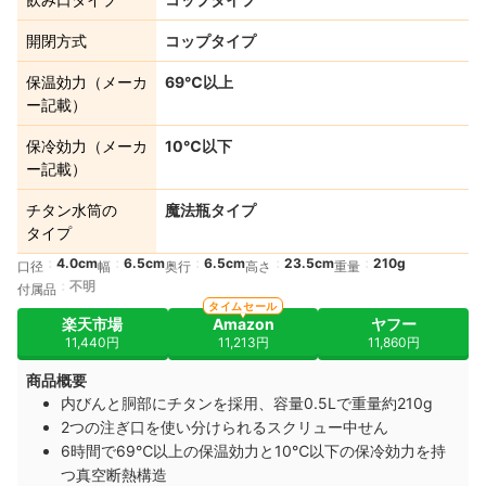
開閉方式
コップタイプ
保温効力（メーカ
69℃以上
ー記載）
保冷効力（メーカ
10℃以下
ー記載）
チタン水筒の
魔法瓶タイプ
タイプ
4.0cm
6.5cm
6.5cm
23.5cm
210g
口径
幅
奥行
高さ
重量
不明
付属品
タイムセール
楽天市場
Amazon
ヤフー
11,440円
11,213円
11,860円
商品概要
内びんと胴部にチタンを採用、容量0.5Lで重量約210g
2つの注ぎ口を使い分けられるスクリュー中せん
6時間で69℃以上の保温効力と10℃以下の保冷効力を持
つ真空断熱構造