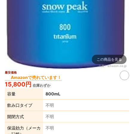
この商品を見る
出典：
amazon.co.jp
最安価格
Amazonで売れています！
15,800円
在庫わずか
容量
800mL
飲み口タイプ
不明
開閉方式
不明
保温効力（メーカ
不明