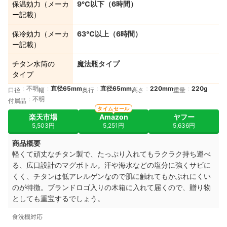
保温効力（メーカ
9℃以下（6時間）
ー記載）
保冷効力（メーカ
63℃以上（6時間）
ー記載）
チタン水筒の
魔法瓶タイプ
タイプ
不明
直径65mm
直径65mm
220mm
220g
口径
幅
奥行
高さ
重量
不明
付属品
タイムセール
楽天市場
Amazon
ヤフー
5,503円
5,251円
5,636円
商品概要
軽くて頑丈なチタン製で、たっぷり入れてもラクラク持ち運べ
る、広口設計のマグボトル。汗や海水などの塩分に強くサビに
くく、
チタンは低アレルゲンなので
肌に触れてもかぶれにくい
のが
特徴。ブランドロゴ入りの木箱に入れて届くので、贈り物
としても重宝するでしょう。
食洗機対応