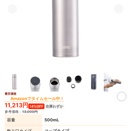
最安価格
2+
Amazonでタイムセール中！
11,213円
14%OFF
在庫わずか
参考価格：
13,000円
容量
500mL
飲み口タイプ
コップタイプ