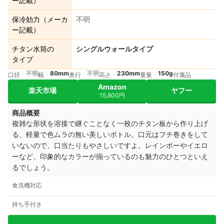
ー記載）
保冷効力（メーカ
不明
ー記載）
チタン水筒の
シングルウォールタイプ
タイプ
不明
80mm
不明
230mm
150g
口径
幅
奥行
高さ
重量
付属品
Amazon
楽天市場
ヤフー
15,800円
商品概要
複雑な形状を溶接で継ぐことなく一枚のチタン板から作り上げ
る、軽量で色ムラの無い美しいボトル。口元はフチ巻きをして
いないので、口当たりもやさしいですよ。レインボーやイエロ
ーなど、印象的なカラーが揃っているのも魅力のひとつといえ
るでしょう。
食洗機対応
持ち手付き