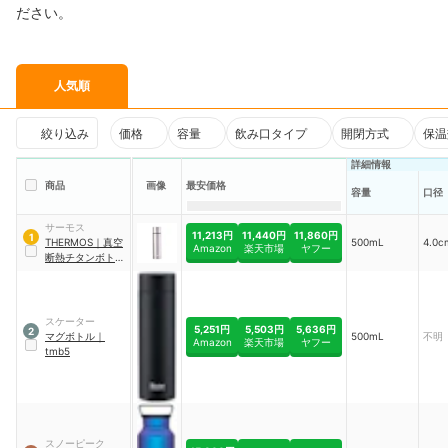
ださい。
人気順
絞り込み
価格
容量
飲み口タイプ
開閉方式
保温
詳細情報
商品
画像
最安価格
容量
口径
サーモス
11,213円
11,440円
11,860円
1
THERMOS
｜
真空
500mL
4.0c
Amazon
楽天市場
ヤフー
断熱チタンボトル
｜
FJN-500T
スケーター
5,251円
5,503円
5,636円
2
マグボトル
｜
500mL
不明
Amazon
楽天市場
ヤフー
tmb5
スノーピーク