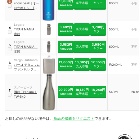
15,800円
3
楽天市場
ヤフー
snow peak
｜
オー
800mL
不明
Amazon
ロラボトル
｜
TW-
800-BL
Legare
3,402円
3,780円
4
楽天市場
TITAN MANIA
｜
500mL
不明
Amazon
ヤフー
水筒
Legare
3,582円
3,980円
5
楽天市場
TITAN MANIA
｜
600mL
不明
Amazon
ヤフー
水筒
Vargo Outdoors
13,000円
13,365円
12,356円
6
バーゴ チタニウム
約240mL
不明
Amazon
楽天市場
ヤフー
ファンネル フラス
コ
｜
T-447
スノーピーク
20,790円
18,139円
18,240円
7
酒筒 Titanium
｜
540mL
26.
Amazon
楽天市場
ヤフー
TW-540
お探しの商品がない場合は、
商品の掲載をリクエスト
できます。