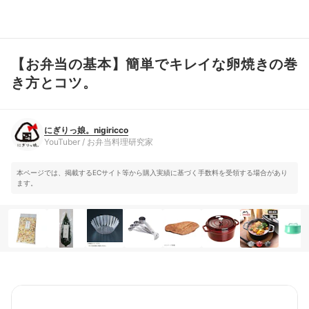
【お弁当の基本】簡単でキレイな卵焼きの巻
にぎりっ娘。nigiricco
YouTuber / お弁当料理研究家
き方とコツ。
にぎりっ娘。nigiricco
YouTuber / お弁当料理研究家
本ページでは、掲載するECサイト等から購入実績に基づく手数料を受領する場合があり
ます。