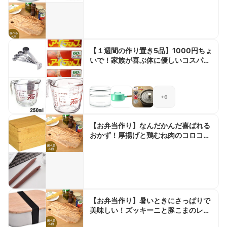
【１週間の作り置き5品】1000円ちょ
いで！家族が喜ぶ体に優しいコスパ最
高のおかず
+6
【お弁当作り】なんだかんだ喜ばれる
おかず！厚揚げと鶏むね肉のコロコロ
唐揚げ弁当bento＃889
【お弁当作り】暑いときにさっぱりで
美味しい！ズッキーニと豚こまのレモ
ン炒め弁当bento＃890