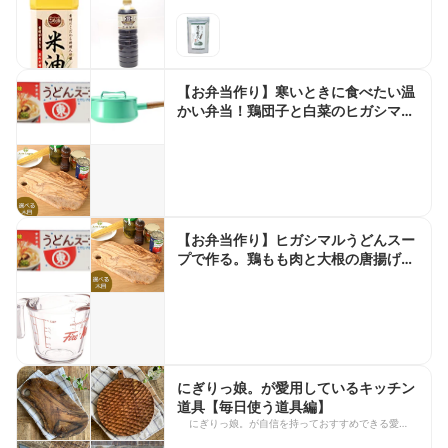
【お弁当作り】寒いときに食べたい温
かい弁当！鶏団子と白菜のヒガシマル
スープbento＃933
【お弁当作り】ヒガシマルうどんスー
プで作る。鶏もも肉と大根の唐揚げ
bento＃934
にぎりっ娘。が愛用しているキッチン
道具【毎日使う道具編】
にぎりっ娘。が自信を持っておすすめできる愛用の
キッチン道具。 毎日使うキッチン道具は、デザイ