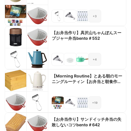
+3
【お弁当作り】具沢山ちゃんぽんスー
プジャー弁当bento＃552
+4
【Morning Routine】とある朝のモー
ニングルーティン【お弁当と朝食作
り】
+19
【お弁当作り】サンドイッチ弁当の失
敗しないコツbento＃642