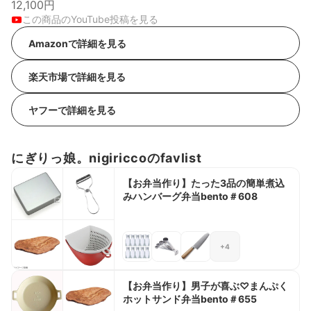
12,100円
この商品のYouTube投稿を見る
Amazonで詳細を見る
楽天市場で詳細を見る
ヤフーで詳細を見る
にぎりっ娘。nigiriccoのfavlist
【お弁当作り】たった3品の簡単煮込
みハンバーグ弁当bento＃608
+4
【お弁当作り】男子が喜ぶ♡まんぷく
ホットサンド弁当bento＃655