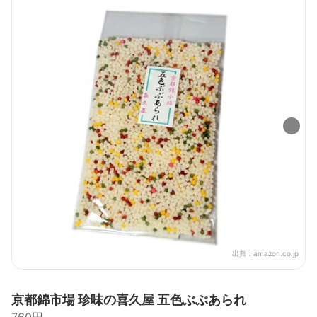
出典：
amazon.co.jp
京都錦市場 珍味の喜久屋 五色ぶぶあられ