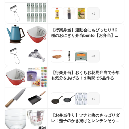
+2
【行楽弁当】運動会にもぴったり‼︎２
種のおにぎり弁当bento【お弁当】
#493
+8
【行楽弁当】おうちお花見弁当で今年
も気分をあげる！１時間で5品作る
+2
【お弁当作り】ツナと梅のさっぱりダ
レ！茄子のかき揚げとレンチンそうめ
ん弁当bento＃905