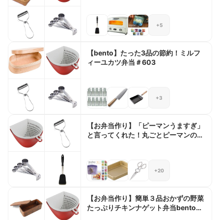
+5
【bento】たった3品の節約！ミルフ
ィーユカツ弁当＃603
+3
【お弁当作り】「ピーマンうますぎ」
と言ってくれた！丸ごとピーマンのチ
ーズ肉巻きbento＃806
+20
【お弁当作り】簡単３品おかずの野菜
たっぷりチキンナゲット弁当bento＃
575