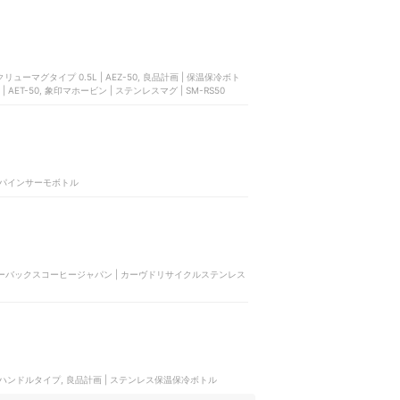
ーマグタイプ 0.5L | AEZ-50, 良品計画 | 保温保冷ボト
ET-50, 象印マホービン | ステンレスマグ | SM-RS50
アルパインサーモボトル
ターバックスコーヒージャパン | カーヴドリサイクルステンレス
 ハンドルタイプ, 良品計画 | ステンレス保温保冷ボトル