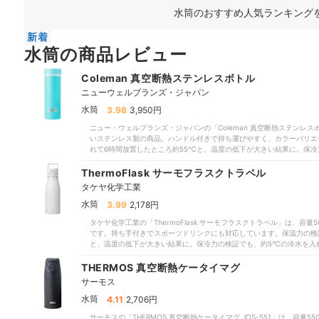
水筒のおすすめ人気ランキング
新着
水筒の商品レビュー
Coleman 真空断熱ステンレスボトル
ニューウェルブランズ・ジャパン
|
水筒
3.98
3,950円
ニュー・ウェルブランズ・ジャパンの「Coleman 真空断熱ステンレス
いステンレス製の商品。ハンドル付きで持ち運びやすく、カラーバリエ
れて6時間放置したところ約55℃と、温度の低下が大きい結果に。保冷
16℃と、冷たさの維持は十分とはいえない結果でした。手入れに必要
対応なので日々の洗浄の手間は軽減できます。セラミック加工によるに
ThermoFlask サーモフラスクトラベル
ほかの商品を検討した方がよいでしょう。
タケヤ化学工業
|
水筒
3.99
2,178円
タケヤ化学工業の「ThermoFlask サーモフラスクトラベル」は、容
です。持ち手付きでスポーツドリンクにも対応しています。保温力の検証
と、温度の低下が大きい結果に。保冷力の検証でも、約5℃の冷水を入
りない結果でした。手入れに必要なパーツは4個で、栓とパッキンが一
手間がかかります。
THERMOS 真空断熱ケータイマグ
サーモス
|
水筒
4.11
2,706円
サーモスの「THERMOS 真空断熱ケータイマグ JOS-551」は、容