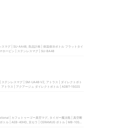
トル フラットタイ
マホービン | ステンレスマグ | SU-BA48
4, アトラス | アクアージュ ダイレクトボトル | ADBT-1502S
rnational | カフェトゥーゴー真空マグ, タイガー魔法瓶 | 真空断
| AEB-40HD, 京セラ | CERAMUG ボトル | MB-10S-