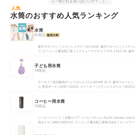
ら一体どれを選べばいいの？」とい
う疑問に答えるべく、"1番いいも
人気
の"を探して日々検証している『マ
水筒のおすすめ人気ランキング
イベスト』。のべ3万2000点もの商
品を使い比べたなかから、テーマ別
にベストバイ・アイテムを紹介して
いくのが本特集です。今回は「#新
水筒
生活」をテーマに、水筒35商品の比
81商品
徹底比較
較検証で上位になった商品をピック
アップ。外出先でもキンキンに冷え
たお茶が飲みたい、あったかい紅茶
象印マホービン | ステンレスマグ | SU-DA80, 象印マホービン | ステンレスマグ | SU-AA48, 良品計画 | 保温保冷ボ
を飲みたい、炭酸を飲みたい、そん
プ, ピーコック魔法瓶工業 | スクリューマグタイプ 0.5L | AEZ-50, 象印
な人に注目してほしいアイテムで
す！本コンテンツの情報は公開時点
（2025年4月9日）のマイベストの情
子ども用水筒
報をもとに執筆しております。ま
18商品
た、本コンテンツ内の価格情報はす
べて税込みで表記しております。
サーモス | 真空断熱2ウェイボトル | FJJ-602WF PL-P, 象印マホービン | ステンレスマグ | SM-UA48-VZ, アトラス | ダイレクトボト
ル 専用ポーチ | ADBT-2002S, スケーター | ステンレスボトル | SKDC
コーヒー用水筒
15商品
シービージャパン | 抗菌カフア コーヒーボトル, Pacific Market Inte
熱ボトル | MMZ-W351AZ, ピーコック魔法瓶工業株式会社 | タンブラーボトル 
SH