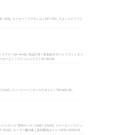
000, カクセー | マグボトル | MF-10N, スタンスケープ |
トル フラットタイ
マホービン | ステンレスマグ | SU-BA48
tmb5, スノーピーク | オーロラボトル | TW-800-BL,
-1502S, タイガー魔法瓶 | 真空断熱ボトル | MTA-A050YB