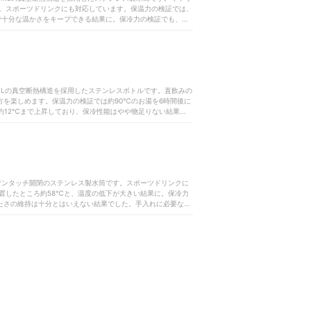
。スポーツドリンクにも対応しています。保温力の検証では、
で十分な温かさをキープできる結果に。保冷力の検証でも、約
できました。手入れに必要なパーツは5個で、栓とパッキンが
日の手入れはしやすいですが、パーツ数の多さが気になる人は
のしやすさを重視する人はほかの商品を検討した方がいいでし
500mLの真空断熱構造を採用したステンレスボトルです。直飲みの
方を楽しめます。保温力の検証では約90℃のお湯を6時間後に
約12℃まで上昇しており、保冷性能はやや物足りない結果で
として使用する場合はパーツが増えますが、食洗機対応（コッ
Yの使い勝手と優れた保温力を兼ね備えた、幅広いシーンで活躍
でワンタッチ開閉のステンレス製水筒です。スポーツドリンクに
置したところ約58℃と、温度の低下が大きい結果に。保冷力
冷たさの維持は十分とはいえない結果でした。手入れに必要なパ
いため、毎日の手入れに手間がかかるでしょう。