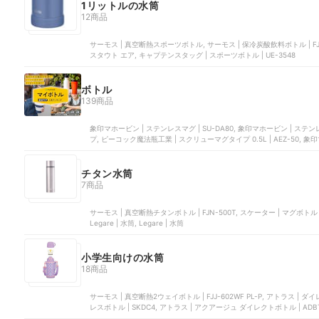
1リットルの水筒
12商品
サーモス | 真空断熱スポーツボトル, サーモス | 保冷炭酸飲料ボトル | FJK-1
スタウト エア, キャプテンスタッグ | スポーツボトル | ‎UE-3548
ボトル
139商品
象印マホービン | ステンレスマグ | SU-DA80, 象印マホービン | ステンレスマグ | SU-AA48, 良品計画 | 保温保冷ボ
プ, ピーコック魔法瓶工業 | スクリューマグタイプ 0.5L | AEZ-50, 象印
チタン水筒
7商品
サーモス | 真空断熱チタンボトル | FJN-500T, スケーター | マグボトル | 
Legare | 水筒, Legare | 水筒
小学生向けの水筒
18商品
サーモス | 真空断熱2ウェイボトル | FJJ-602WF PL-P, アトラス | ダイレクトボトル 専用ポーチ | ADBT-2002S, スケーター | ステン
レスボトル | SKDC4, アトラス | アクアージュ ダイレクトボトル | ADBT