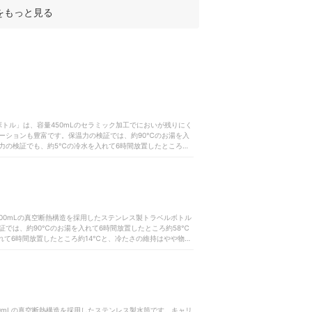
をもっと見る
ボトル」は、容量450mLのセラミック加工でにおいが残りにく
ーションも豊富です。保温力の検証では、約90℃のお湯を入
力の検証でも、約5℃の冷水を入れて6時間放置したところ約
なパーツは3個で、栓とパッキンが一体型ではないものの食洗機
おいのつきにくさは魅力ですが、保温・保冷力を重視するなら
量500mLの真空断熱構造を採用したステンレス製トラベルボトル
では、約90℃のお湯を入れて6時間放置したところ約58℃
れて6時間放置したところ約14℃と、冷たさの維持はやや物足
体型ではなく食洗機にも対応していないため、毎日の手入れに
量550mLの真空断熱構造を採用したステンレス製水筒です。キャリ