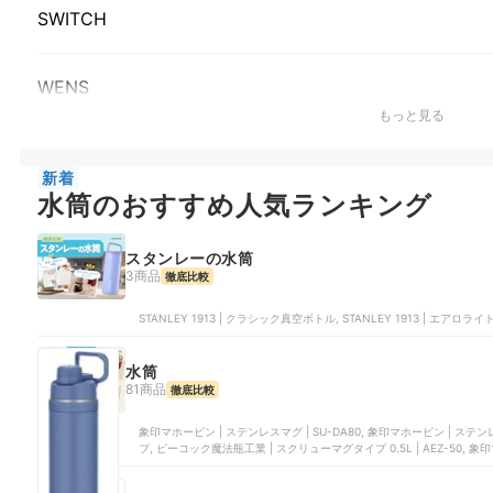
SWITCH
WENS
もっと見る
新着
水筒のおすすめ人気ランキング
スタンレーの水筒
3商品
徹底比較
STANLEY 1913 | クラシック真空ボトル, STANLEY 1913 | エアロライ
水筒
81商品
徹底比較
象印マホービン | ステンレスマグ | SU-DA80, 象印マホービン | ステンレスマグ | SU-AA48, 良品計画 | 保温保冷ボ
プ, ピーコック魔法瓶工業 | スクリューマグタイプ 0.5L | AEZ-50, 象印