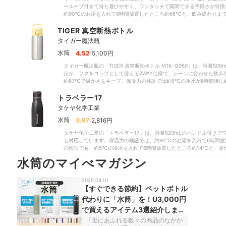
ーループ付きで持ち運びやすく、ワンタッチで開閉できる手軽さが特徴
約90℃のお湯を入れて6時間放置したところ約68℃と、飲み終わりま
5℃の冷水を入れて6時間放置しても約13℃と、冷たさをある程度維持
一体型ではないため分解して洗う必要があります。食洗機対応なので毎
TIGER 真空断熱ボトル
注意が必要です。キャリーループ付きで持ち運びしやすいものの手入れ
タイガー魔法瓶
ょう。
|
水筒
4.52
5,100円
タイガー魔法瓶の「TIGER 真空断熱ボトル MTA-Q050」は、容量
ほか、フタをコップとして使える2WAY仕様で、シーンに合わせた飲み
約67℃で温かさをキープ。保冷力の検証では約5℃の冷水が6時間後に
した。手入れは洗浄パーツが本体を含めて3個とシンプルです。コップ
プせんの中せんを除く）なのでお手入れの負担を軽減できます。2WA
トラベラー17
する1本です。
タケヤ化学工業
|
水筒
3.97
2,816円
タケヤ化学工業の「トラベラー17」は、容量520mLのハンドル付き
も対応しています。保温力の検証では、約90℃のお湯を入れて6時間放
の検証でも、約5℃の冷水を入れて6時間放置したところ約14℃と、
ーツは4個で、栓とパッキンが一体型ではなく食洗機にも対応していな
水筒のマイべマガジン
2025.04.10
【すぐできる節約】ペットボトル
代わりに「水筒」を！U3,000円
で買えるアイテム3選紹介します
【35商品比較】
「世にあふれる数々の商品のなかか