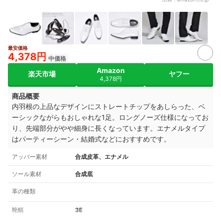
最安価格
4+
4,378円
中価格
Amazon
楽天市場
ヤフー
4,378円
商品概要
内羽根の上品なデザインにストレートチップをあしらった、ベ
ーシックながらもおしゃれな1足。ロングノーズ仕様になってお
り、先端部分がやや細身に長くなっています。
エナメルタイプ
はパーティーシーン・結婚式などにおすすめです。
アッパー素材
合成皮革、エナメル
ソール素材
合成底
革の種類
靴幅
3E