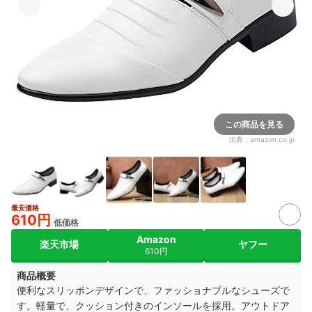
この商品を見る
出典：
amazon.co.jp
最安価格
610円
低価格
Amazon
楽天市場
ヤフー
610円
商品概要
便利なスリッポンデザインで、ファッショナブルなシューズで
す。
軽量で、
クッション付きのインソールを採用。
アウトドア