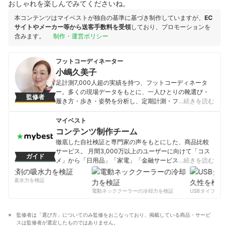
おしゃれを楽しんでみてくださいね。
本コンテンツはマイベストが独自の基準に基づき制作していますが、
EC
サイトやメーカー等から送客手数料を受領
しており、プロモーションを
含みます。
制作・運営ポリシー
フットコーディネーター
小嶋久美子
足計測7,000人超の実績を持つ、フットコーディネータ
ー。多くの現場データをもとに、一人ひとりの靴選び・
監修者
履き方・歩き・姿勢を分析し、定期計測・フィッティン
…続きを読む
グ・歩行観察までを一貫でサポートしている。講座・講
話・個別相談は、対面・オンラインの両方で対応可能。
マイベスト
子どもの靴と足の相談会も実施しており、3か月先まで満
コンテンツ制作チーム
席の状態。地域で活躍できるシューアドバイザーの育成
徹底した自社検証と専門家の声をもとにした、商品比較
にも力を入れている。
サービス。 月間3,000万以上のユーザーに向けて「コス
ガイド
小嶋久美子のプロフィール
メ」から「日用品」「家電」「金融サービス」まで、ベ
…続きを読む
ストな商品を選んでもらうために、毎日コンテンツを制
作中。
剤の吸水力を検証
コンテンツ制作チームのプロフィール
電動ネッククーラーの冷却力を検証
USBタイプCケー
監修者は「選び方」についてのみ監修をおこなっており、掲載している商品・サービ
スは監修者が選定したものではありません。