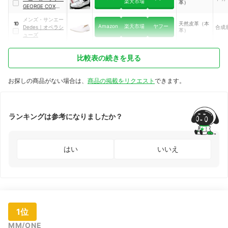
楽天市場
革）
GEORGE COXコ
ラボモデル
メンズ・サンエー
天然皮革（本
10
Amazon
楽天市場
ヤフー
Dedes
｜
オペラシ
合成
革）
ューズ
比較表の続きを見る
お探しの商品がない場合は、
商品の掲載をリクエスト
できます。
ランキングは参考になりましたか？
はい
いいえ
1位
MM/ONE