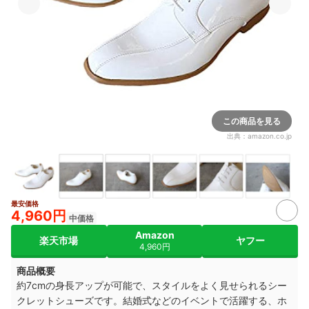
この商品を見る
出典：
amazon.co.jp
最安価格
3+
4,960円
中価格
Amazon
楽天市場
ヤフー
4,960円
商品概要
約7cmの身長アップが可能で、スタイルをよく見せられるシー
クレットシューズです。結婚式
などのイベントで活躍する、ホ