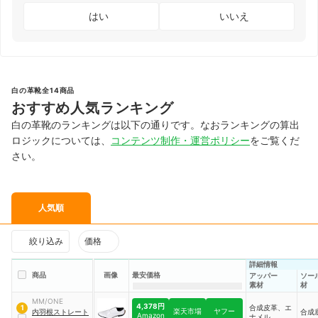
はい
いいえ
白の革靴全14商品
おすすめ人気ランキング
白の革靴のランキングは以下の通りです。なおランキングの算出
ロジックについては、
コンテンツ制作・運営ポリシー
をご覧くだ
さい。
人気順
絞り込み
価格
詳細情報
商品
画像
最安価格
アッパー
ソー
素材
材
MM/ONE
4,378円
合成皮革、エ
1
楽天市場
ヤフー
内羽根ストレート
合成
Amazon
ナメル