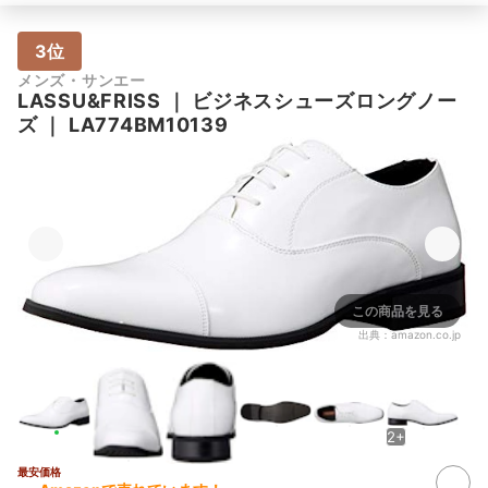
3位
メンズ・サンエー
LASSU&FRISS
｜
ビジネスシューズロングノー
ズ
｜
LA774BM10139
この商品を見る
出典：
amazon.co.jp
2+
最安価格