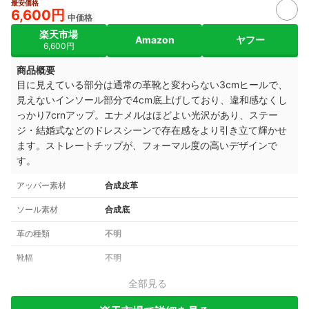
最安価格
6,600円
中価格
楽天市場
Amazon
ヤフー
6,600円
商品概要
目に見えている部分は通常の革靴と変わらない3cmヒールで、
見えないインソール部分で4cm底上げしており、違和感なくし
っかり7crnアップ。
エナメルはほどよい光沢があり、ステー
ジ・結婚式などのドレスシーンで存在感をより引き立て輝かせ
ます。ストレートチップが、フォーマル度の高いデザインで
す。
アッパー素材
合成皮革
ソール素材
合成底
革の種類
不明
靴幅
不明
全部見る