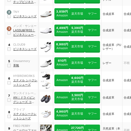
チップビジネスシ
ューズ
｜
MPT123-
1
3,859円
TNY
2
楽天市場
ヤフー
合成皮革
合成
Amazon
ビジネスシューズ
メンズ・サンエー
4,499円
5,390円
3
ヤフー
LASSU&FRISS
｜
合成皮革
合成
Amazon
楽天市場
ビジネスシューズ
ロングノーズ
｜
LA774BM10139
6,980円
CLOUD9
合成皮革（PU
4
楽天市場
ヤフー
合成
Amazon
レザー）
ビジネスシューズ
610円
Cousannory
5
楽天市場
ヤフー
レザー
不明
Amazon
革靴
HYBRIDWORKS
6,600円
6
Amazon
ヤフー
エナメル シークレ
合成皮革
合成
楽天市場
ットシューズ
サンスイトレーデ
3,500円
7
Amazon
ヤフー
ィング
AN
｜
ドライビン
合成皮革
合成
楽天市場
グシューズ コイン
ロファータイプ
｜
アライブ
APT177-3
4,960円
8
楽天市場
ヤフー
エナメルシークレ
合成皮革
合成
Amazon
ットシューズ
FRED PERRY
27,720円
天然皮革（本
9
Amazon
ヤフー
ペニーローファー
不明