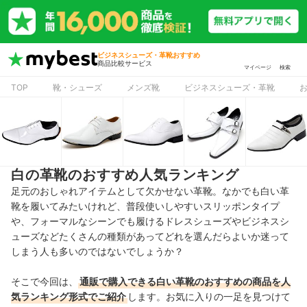
ビジネスシューズ・革靴おすすめ
商品比較サービス
マイページ
検索
TOP
靴・シューズ
メンズ靴
ビジネスシューズ・革靴
白の革靴のおすすめ人気ランキング
足元のおしゃれアイテムとして欠かせない革靴。なかでも白い革
靴を履いてみたいけれど、普段使いしやすいスリッポンタイプ
や、フォーマルなシーンでも履けるドレスシューズやビジネスシ
ューズなどたくさんの種類があってどれを選んだらよいか迷って
しまう人も多いのではないでしょうか？
そこで今回は、
通販で購入できる白い革靴のおすすめの商品を人
気ランキング形式でご紹介
します。お気に入りの一足を見つけて