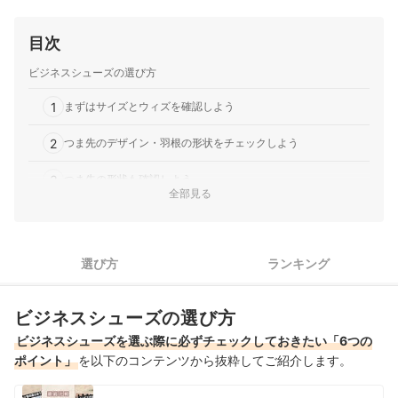
目次
ビジネスシューズの選び方
1
まずはサイズとウィズを確認しよう
2
つま先のデザイン・羽根の形状をチェックしよう
3
つま先の形状も確認しよう
全部見る
4
アッパーの革素材を確認しよう
5
アウトソールの素材をチェック
選び方
ランキング
6
防水性能の有無をチェック
ビジネスシューズの選び方
白の革靴全14商品おすすめ人気ランキング
ビジネスシューズを選ぶ際に必ずチェックしておきたい「6つの
白の革靴の売れ筋ランキングもチェック！
ポイント」
を以下のコンテンツから抜粋してご紹介します。