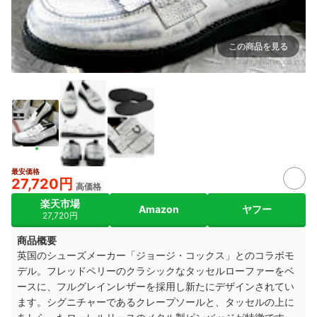
この商品を見る
出典：
item.rakuten.co.jp
最安価格
27,720円
高価格
楽天市場
Amazon
ヤフー
27,720円
商品概要
英国のシューズメーカー「ジョージ・コックス」とのコラボモ
デル。フレッドペリーのクラシックなタッセルローファーをベ
ースに、フルグレインレザーを採用し新たにデザインされてい
ます。シグニチャーであるクレープソールと、タッセルの上に