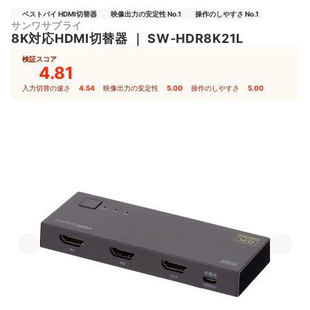
ベストバイ HDMI切替器
映像出力の安定性 No.1
操作のしやすさ No.1
サンワサプライ
8K対応HDMI切替器
｜
SW-HDR8K21L
検証スコア
4.81
入力切替の速さ
4.54
｜
映像出力の安定性
5.00
｜
操作のしやすさ
5.00