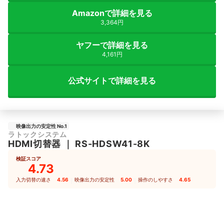
Amazonで詳細を見る
3,364円
ヤフーで詳細を見る
4,161円
公式サイトで詳細を見る
映像出力の安定性 No.1
ラトックシステム
HDMI切替器
｜
RS-HDSW41-8K
検証スコア
4.73
入力切替の速さ
4.56
｜
映像出力の安定性
5.00
｜
操作のしやすさ
4.65