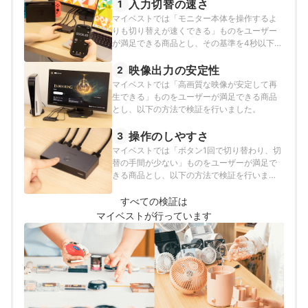
入力切替の速さ
1
マイベストでは「モニター本体を操作するよ
りも切り替えが速くできる」ものをユーザー
が満足できる商品とし、その基準を4秒以下と
定めて以下の方法で検証を行いました。
映像出力の安定性
2
マイベストでは「高画質な映像が安定して再
生できる」ものをユーザーが満足できる商品
とし、以下の方法で検証を行いました。
操作のしやすさ
3
マイベストでは「ボタン1回で切り替わり、切
替の手間が少ない」ものをユーザーが満足で
きる商品とし、以下の方法で検証を行いまし
た。
すべての検証は
マイベストが行っています