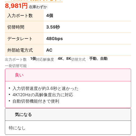
8,981円
在庫わずか
入力ポート数
4個
切替時間
3.59秒
データレート
48Gbps
外部給電方式
AC
1個
4K、8K
手動、自動
出力ポート数
対応解像度
切替方式
一発切替可能
良い
入力切替速度が約3.6秒と速かった
4K120Hzの高解像度出力に対応
自動切替機能付きで便利
気になる
特になし