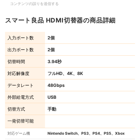
コンテンツの誤りを送信する
スマート良品 HDMI切替器の商品詳細
入力ポート数
2個
出力ポート数
2個
切替時間
3.94秒
対応解像度
フルHD、4K、8K
データレート
48Gbps
外部給電方式
USB
切替方式
手動
一発切替可能
対応ゲーム機
Nintendo Switch、PS3、PS4、PS5、Xbox