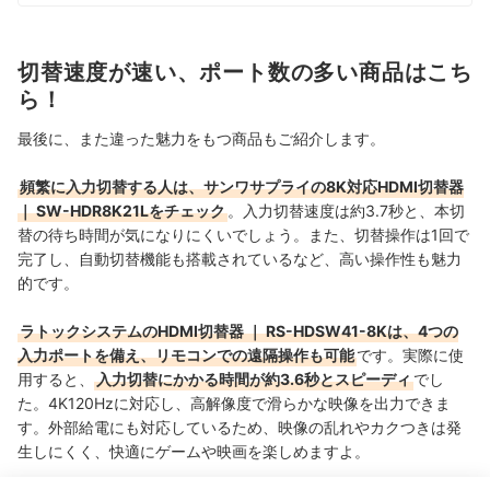
切替速度が速い、ポート数の多い商品はこち
ら！
最後に、また違った魅力をもつ商品もご紹介します。
頻繁に入力切替する人は、サンワサプライの8K対応HDMI切替器
｜ SW-HDR8K21Lをチェック
。入力切替速度は約3.7秒と、本切
替の待ち時間が気になりにくいでしょう。また、切替操作は1回で
完了し、自動切替機能も搭載されているなど、高い操作性も魅力
的です。
ラトックシステムのHDMI切替器 ｜ RS-HDSW41-8Kは、4つの
入力ポートを備え、リモコンでの遠隔操作も可能
です。実際に使
用すると、
入力切替にかかる時間が約3.6秒とスピーディ
でし
た。4K120Hzに対応し、高解像度で滑らかな映像を出力できま
す。外部給電にも対応しているため、映像の乱れやカクつきは発
生しにくく、快適にゲームや映画を楽しめますよ。