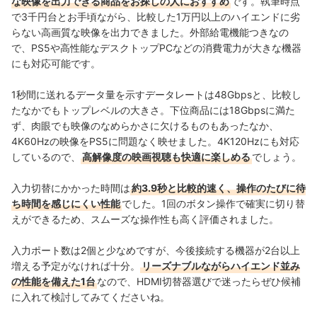
な映像を出力できる商品をお探しの人におすすめ
PCや周辺機器選びに困ったユーザーに寄り添う企画・記
です。執筆時点
事制作を心がけている。
で3千円台とお手頃ながら、比較した1万円以上のハイエンドに劣
田口朱凜のプロフィール
らない高画質な映像を出力できました。外部給電機能つきなの
で、PS5や高性能なデスクトップPCなどの消費電力が大きな機器
にも対応可能です。
1秒間に送れるデータ量を示すデータレートは48Gbpsと、比較し
たなかでもトップレベルの大きさ。下位商品には18Gbpsに満た
ず、肉眼でも映像のなめらかさに欠けるものもあったなか、
4K60Hzの映像をPS5に問題なく映せました。4K120Hzにも対応
しているので、
高解像度の映画視聴も快適に楽しめる
でしょう。
入力切替にかかった時間は
約3.9秒と比較的速く、操作のたびに待
ち時間を感じにくい性能
でした。1回のボタン操作で確実に切り替
えができるため、スムーズな操作性も高く評価されました。
入力ポート数は2個と少なめですが、今後接続する機器が2台以上
増える予定がなければ十分。
リーズナブルながらハイエンド並み
の性能を備えた1台
なので、HDMI切替器選びで迷ったらぜひ候補
に入れて検討してみてくださいね。