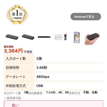
Amazonで見る
最安価格
3,364円
中価格
入力ポート数
2個
切替時間
3.68秒
データレート
48Gbps
外部給電方式
USB
1個
フルHD、4K、8K
手動、自動
出力ポート数
対応解像度
切替方式
一発切替可能
良い