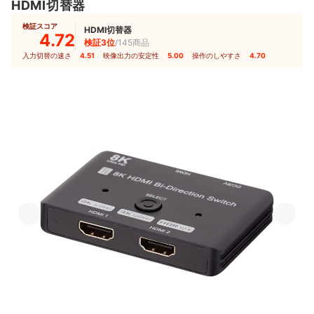
HDMI切替器
検証スコア
HDMI切替器
4.72
検証3位
/145商品
入力切替の速さ
4.51
｜
映像出力の安定性
5.00
｜
操作のしやすさ
4.70