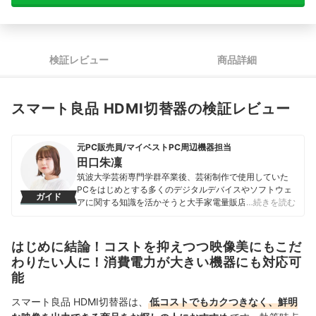
検証レビュー
商品詳細
スマート良品 HDMI切替器の検証レビュー
元PC販売員/マイベストPC周辺機器担当
田口朱凜
筑波大学芸術専門学群卒業後、芸術制作で使用していた
PCをはじめとする多くのデジタルデバイスやソフトウェ
ガイド
アに関する知識を活かそうと大手家電量販店に入社。販
…続きを読む
売員としてPCだけでなくプリンター・ルーターなどPC周
辺機器の販売や、インターネット・格安SIMなど通信サー
ビスの提案など、PCに関する販売・契約を総合的に担
はじめに結論！コストを抑えつつ映像美にもこだ
当、自身の担当顧客に合ったPC環境を真摯に考え、販売
わりたい人に！消費電力が大きい機器にも対応可
ノルマや利益にとらわれず提案してきた。 その後2022年
能
にマイベストへ入社し、PCや周辺機器の専門ガイドを担
当。富士通やDellのような大手メーカー製PCだけでなく
スマート良品 HDMI切替器は、
低コストでもカクつきなく、鮮明
様々なデジタルデバイスに関する経験・知識を活かし、