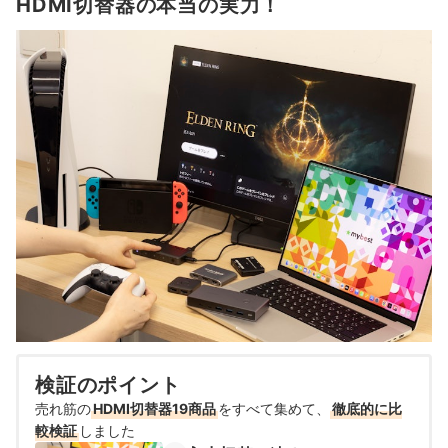
HDMI切替器の本当の実力！
検証のポイント
売れ筋の
HDMI切替器19商品
をすべて集めて、
徹底的に比
較検証
しました