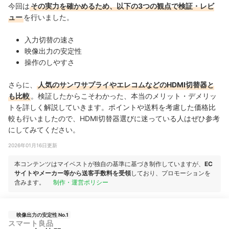
今回は
その実力を確かめるため、以下の3つの観点で検証・レビ
ュー
を行いました。
入力切替の速さ
映像出力の安定性
操作のしやすさ
さらに、
人気のサンワサプライやエレコムなどのHDMI切替器と
も比較
。検証したからこそわかった、本当のメリット・デメリッ
トを詳しく解説していきます。ポイントや送料を考慮した価格比
較も行いましたので、HDMI切替器選びに迷っている人はぜひ参考
にしてみてください。
2026年01月16日更新
本コンテンツはマイベストが独自の基準に基づき制作していますが、
EC
サイトやメーカー等から送客手数料を受領
しており、プロモーションを
含みます。
制作・運営ポリシー
映像出力の安定性 No.1
スマート良品