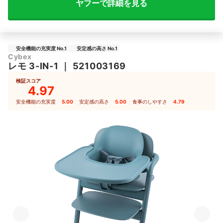
ヤフーで詳細を見る
安全機能の充実度 No.1
安定感の高さ No.1
Cybex
レモ 3-IN-1
｜
521003169
検証スコア
4.97
安全機能の充実度
5.00
｜
安定感の高さ
5.00
｜
食事のしやすさ
4.79