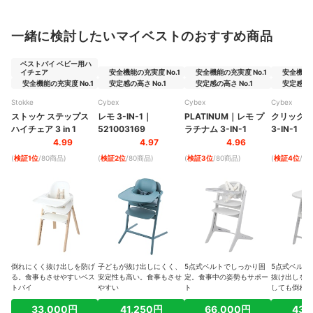
一緒に検討したいマイベストのおすすめ商品
ベストバイ ベビー用ハ
イチェア
安全機能の充実度 No.1
安全機能の充実度 No.1
安全機能の
安全機能の充実度 No.1
安定感の高さ No.1
安定感の高さ No.1
安定感の高
Stokke
Cybex
Cybex
Cybex
ストッケ ステップス
レモ 3-IN-1
｜
PLATINUM
｜
レモ プ
クリック&
ハイチェア 3 in 1
521003169
ラチナム 3-IN-1
3-IN-1
4.99
4.97
4.96
(
検証1位
/80商品
)
(
検証2位
/80商品
)
(
検証3位
/80商品
)
(
検証4位
/8
倒れにくく抜け出しを防げ
子どもが抜け出しにくく、
5点式ベルトでしっかり固
5点式ベルト
る。食事もさせやすいベス
安定性も高い。食事もさせ
定。食事中の姿勢もサポー
抜け出しを防
トバイ
やすい
ト
しても倒れに
33,000円
41,250円
66,000円
43,