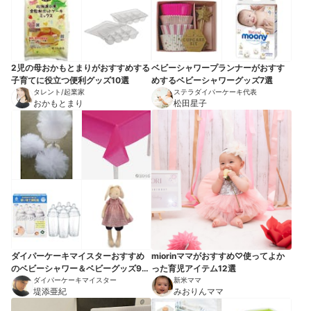
2児の母おかもとまりがおすすめする
ベビーシャワープランナーがおすす
子育てに役立つ便利グッズ10選
めするベビーシャワーグッズ7選
タレント/起業家
ステラダイパーケーキ代表
おかもとまり
松田星子
ダイパーケーキマイスターおすすめ
miorinママがおすすめ♡使ってよか
のベビーシャワー＆ベビーグッズ9選
った育児アイテム12選
【プレゼントにも】
ダイパーケーキマイスター
新米ママ
堤添亜紀
みおりんママ