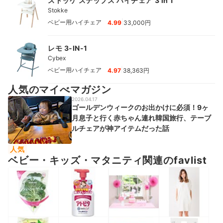
ストッケ ステップス ハイチェア 3 in 1
Stokke
|
ベビー用ハイチェア
4.99
33,000円
レモ 3-IN-1
Cybex
|
ベビー用ハイチェア
4.97
38,363円
人気のマイべマガジン
2026.04.17
ゴールデンウィークのお出かけに必須！9ヶ
月息子と行く赤ちゃん連れ韓国旅行、テーブ
ルチェアが神アイテムだった話
人気
ベビー・キッズ・マタニティ関連のfavlist