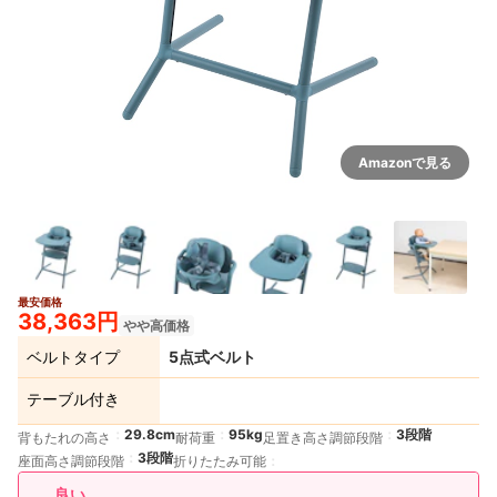
Amazonで見る
最安価格
38,363円
やや高価格
ベルトタイプ
5点式ベルト
テーブル付き
29.8cm
95kg
3段階
背もたれの高さ
耐荷重
足置き高さ調節段階
3段階
座面高さ調節段階
折りたたみ可能
良い