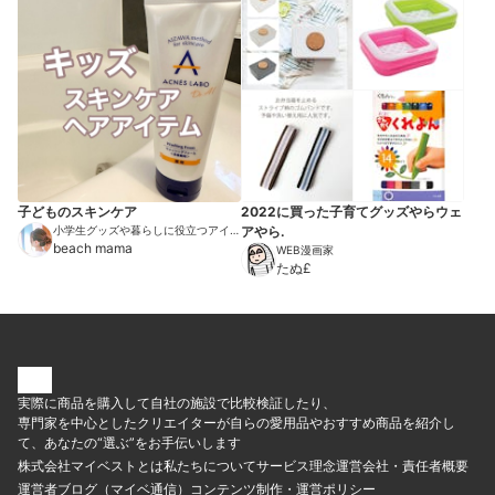
子どものスキンケア
2022に買った子育てグッズやらウェ
小学生グッズや暮らしに役立つアイテ
アやら.
ムを紹介
beach mama
WEB漫画家
たぬ£
実際に商品を購入して自社の施設で比較検証したり、
専門家を中心としたクリエイターが自らの愛用品やおすすめ商品を紹介し
て、あなたの“選ぶ”をお手伝いします
株式会社マイベストとは
私たちについて
サービス理念
運営会社・責任者概要
運営者ブログ（マイベ通信）
コンテンツ制作・運営ポリシー