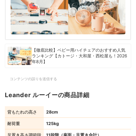
【徹底比較】ベビー用ハイチェアのおすすめ人気
ランキング【カトージ・大和屋・西松屋も！2026
年8月】
コンテンツの誤りを送信する
Leander ルーイーの商品詳細
背もたれの高さ
28cm
耐荷重
125kg
足置き高さ調節段
11段階（座面・足置き合計）