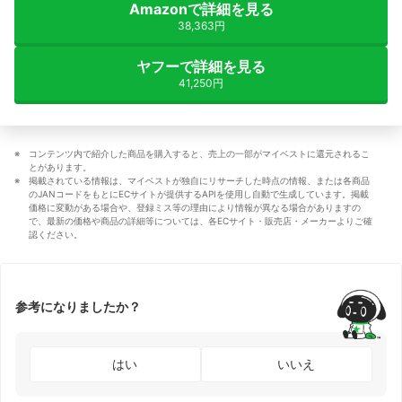
Amazonで詳細を見る
38,363円
ヤフーで詳細を見る
41,250円
コンテンツ内で紹介した商品を購入すると、売上の一部がマイベストに還元されるこ
とがあります。
掲載されている情報は、マイベストが独自にリサーチした時点の情報、または各商品
のJANコードをもとにECサイトが提供するAPIを使用し自動で生成しています。掲載
価格に変動がある場合や、登録ミス等の理由により情報が異なる場合がありますの
で、最新の価格や商品の詳細等については、各ECサイト・販売店・メーカーよりご確
認ください。
参考になりましたか？
はい
いいえ