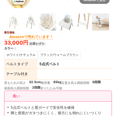
最安価格
Amazonで売れています！
33,000円
在庫わずか
カラー
：
ホワイト/ナチュラル
ブラック/ウォームブラウン
ベルトタイプ
5点式ベルト
テーブル付き
32.5cm
85kg
6段階
背もたれの高さ
耐荷重
足置き高さ調節段階
2段階
座面高さ調節段階
折りたたみ可能
良い
5点式ベルトと股ガードで安全性を確保
脚と座面がガタつきにくく、後方にも倒れにくいつくり