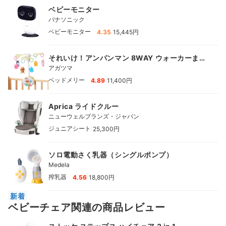
ベビーモニター
パナソニック
|
ベビーモニター
4.35
15,445円
それいけ！アンパンマン 8WAY ウォーカーまで
へんしん! よくばりメリー
アガツマ
|
ベッドメリー
4.89
11,400円
Aprica ライドクルー
ニューウェルブランズ・ジャパン
|
ジュニアシート
25,300円
ソロ電動さく乳器（シングルポンプ）
Medela
|
搾乳器
4.56
18,800円
新着
ベビーチェア関連の商品レビュー