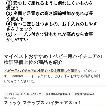
② 安心して座れるように倒れにくいものを
選ぼう
③ 座面と足置きの高さ調節機能があれば長
く使える
④ 食べこぼしはつきもの。お手入れのしやす
さをチェック
⑤ テーブル付きで背もたれが高めなら食事
がしやすい
マイベストおすすめ！ベビー用ハイチェアの
検証評価上位の商品も紹介
ベビー用ハイチェアの検証で上位を獲得した商品
をご紹介しま
す。Leander ルーイー以外にも、ぜひ以下のおすすめ商品も検討
してみてくださいね。
ベストバイ ベビー用ハイチェア
安全機能の充実度 No.1
安定感の高さ No.1
Stokke
ストッケ ステップス ハイチェア 3 in 1