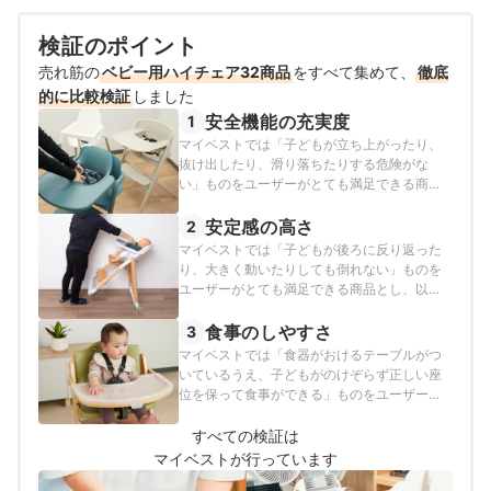
検証のポイント
売れ筋の
ベビー用ハイチェア32商品
をすべて集めて、
徹底
的に比較検証
しました
安全機能の充実度
1
マイベストでは「子どもが立ち上がったり、
抜け出したり、滑り落ちたりする危険がな
い」ものをユーザーがとても満足できる商品
とし、以下の方法で各商品の検証を行いまし
た。
安定感の高さ
2
マイベストでは「子どもが後ろに反り返った
り、大きく動いたりしても倒れない」ものを
ユーザーがとても満足できる商品とし、以下
の方法で各商品の検証を行いました。
食事のしやすさ
3
マイベストでは「食器がおけるテーブルがつ
いているうえ、子どもがのけぞらず正しい座
位を保って食事ができる」ものをユーザーが
とても満足できる商品とし、以下の方法で各
商品の検証を行いました。
すべての検証は
マイベストが行っています