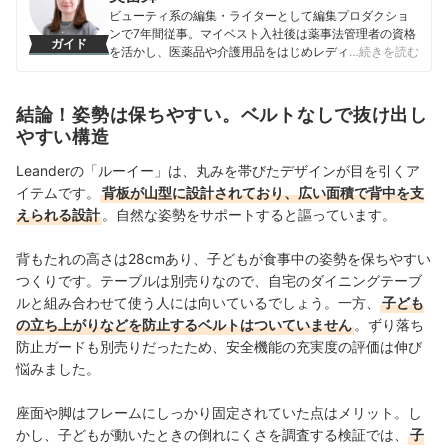
ビューティ系の編集・ライターとして編集プロダクショ
ンで7年間従事。マイベスト入社後は薬事法管理者の資格
ガイド
を活かし、医薬品や介護用品をはじめレディースインナ
…続きを読む
ーや寝具にいたるまで、1000商品以上に及ぶヘルスケア
系の商材の検証に携わっている。
奥冨舞のプロフィール
結論！姿勢は保ちやすい。ベルトなしで抜け出し
やすい構造
Leanderの「ルーイー」は、丸みを帯びたデザインが目を引くア
イテムです。
背板が山型に設計されており、広い面積で背中を支
えられる設計
。自然な姿勢をサポートすると謳っています。
背もたれの高さは28cmあり、子どもが食事中の姿勢を保ちやすい
つくりです。テーブルは別売りなので、自宅のダイニングテーブ
ルと組み合わせて使う人には向いているでしょう。一方、
子ども
の立ち上がりなどを防止するベルトはついていません
。ずり落ち
防止ガードも別売りだったため、安全機能の充実度の評価は伸び
悩みました。
座面や脚はフレームにしっかり固定されていた点はメリット。し
かし、子どもが動いたときの倒れにくさを調査する検証では、
子