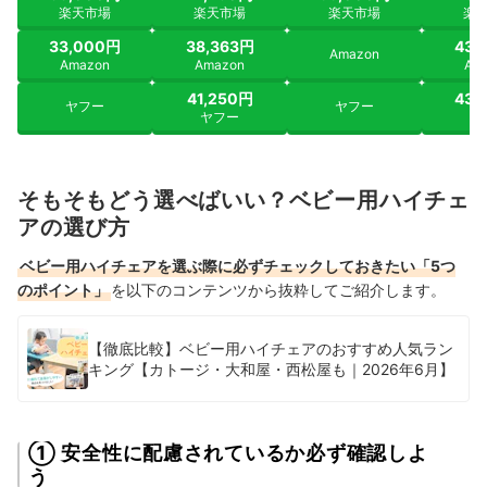
楽天市場
楽天市場
楽天市場
楽
33,000円
38,363円
43,
Amazon
Amazon
Amazon
Am
41,250円
43,
ヤフー
ヤフー
ヤフー
ヤ
そもそもどう選べばいい？ベビー用ハイチェ
アの選び方
ベビー用ハイチェアを選ぶ際に必ずチェックしておきたい「5つ
のポイント」
を以下のコンテンツから抜粋してご紹介します。
【徹底比較】ベビー用ハイチェアのおすすめ人気ラン
キング【カトージ・大和屋・西松屋も｜2026年6月】
① 安全性に配慮されているか必ず確認しよ
う