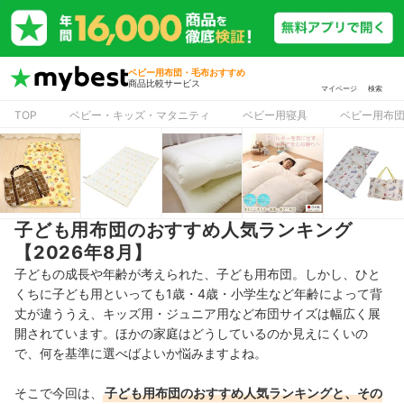
ベビー用布団・毛布おすすめ
商品比較サービス
マイページ
検索
TOP
ベビー・キッズ・マタニティ
ベビー用寝具
ベビー用布
子ども用布団のおすすめ人気ランキング
【2026年8月】
子どもの成長や年齢が考えられた、子ども用布団。しかし、ひと
くちに子ども用といっても1歳・4歳・小学生など年齢によって背
丈が違ううえ、キッズ用・ジュニア用など布団サイズは幅広く展
開されています。ほかの家庭はどうしているのか見えにくいの
で、何を基準に選べばよいか悩みますよね。
そこで今回は、
子ども用布団のおすすめ人気ランキングと、その