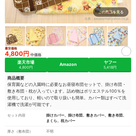
この商品を見る
出典：
paypaymall.yahoo.co.jp
最安価格
5+
4,800円
中価格
楽天市場
ヤフー
Amazon
4,800円
5,418円
商品概要
保育園などの入園時に必要なお昼寝布団セットで、掛け布団・
敷き布団・枕が入っています。詰め物はポリエステル100％を
使用しており、軽いので取り扱いも簡単。カバー類はすべて洗
濯機で洗濯が可能です。
セット内容
掛けカバー、掛け布団、敷きカバー、敷き布団、
まくら、枕カバー
厚さ（敷布団）
不明