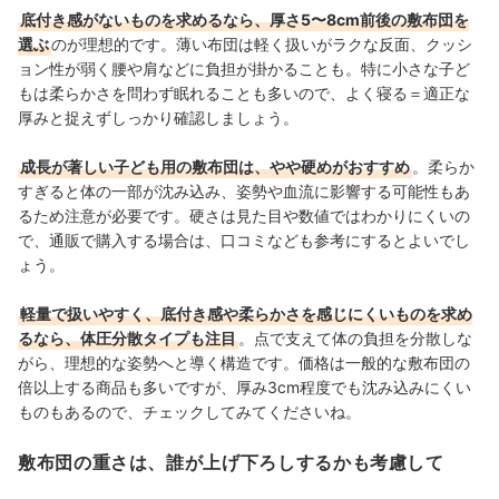
底付き感がないものを求めるなら、厚さ5〜8cm前後の敷布団を
選ぶ
のが理想的です。薄い布団は軽く扱いがラクな反面、クッシ
ョン性が弱く腰や肩などに負担が掛かることも。特に小さな子ど
もは柔らかさを問わず眠れることも多いので、よく寝る＝適正な
厚みと捉えずしっかり確認しましょう。
成長が著しい子ども用の敷布団は、やや硬めがおすすめ
。柔らか
すぎると体の一部が沈み込み、姿勢や血流に影響する可能性もあ
るため注意が必要です。硬さは見た目や数値ではわかりにくいの
で、通販で購入する場合は、口コミなども参考にするとよいでし
ょう。
軽量で扱いやすく、底付き感や柔らかさを感じにくいものを求め
るなら、体圧分散タイプも注目
。点で支えて体の負担を分散しな
がら、理想的な姿勢へと導く構造です。価格は一般的な敷布団の
倍以上する商品も多いですが、厚み3cm程度でも沈み込みにくい
ものもあるので、チェックしてみてくださいね。
敷布団の重さは、誰が上げ下ろしするかも考慮して