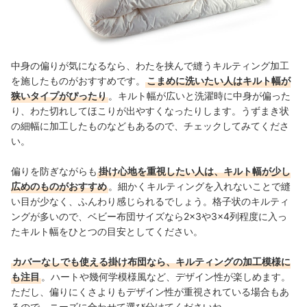
中身の偏りが気になるなら、わたを挟んで縫うキルティング加工
を施したものがおすすめです。
こまめに洗いたい人はキルト幅が
狭いタイプがぴったり
。キルト幅が広いと洗濯時に中身が偏った
り、わた切れしてほこりが出やすくなったりします。うずまき状
の細幅に加工したものなどもあるので、チェックしてみてくださ
い。
偏りを防ぎながらも
掛け心地を重視したい人は、キルト幅が少し
広めのものがおすすめ
。細かくキルティングを入れないことで縫
い目が少なく、ふんわり感じられるでしょう。格子状のキルティ
ングが多いので、ベビー布団サイズなら2×3や3×4列程度に入っ
たキルト幅をひとつの目安としてください。
カバーなしでも使える掛け布団なら、キルティングの加工模様に
も注目
。ハートや幾何学模様風など、デザイン性が楽しめます。
ただし、偏りにくさよりもデザイン性が重視されている場合もあ
るので、ニーズに合わせて選び分けてくださいね。