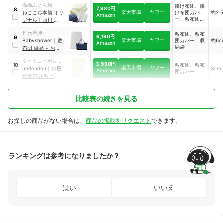
高橋ふとん店
掛け布団、掛
7,980円
8
楽天市場
ヤフー
ねごこち本舗 オリ
け布団カバ
約2.
Amazon
ー、敷布団、
ジナル
｜
西川 ミッ
敷布団カバ
フィー お昼寝布団
ー、収納袋
竹元産興
敷布団、敷布
5点セット
6,190円
9
楽天市場
ヤフー
Babyshower
｜
敷
団カバー、収
約6c
Amazon
納袋
布団 単品 + お昼
寝布団バッグ セッ
タックコーポレー
ト
3,990円
敷布団、敷布
10
楽天市場
ヤフー
ション
undoudou
｜
お昼
3cm
Amazon
団カバー
寝敷布団 敷き布団
｜
NZ3225-SK
比較表の続きを見る
お探しの商品がない場合は、
商品の掲載をリクエスト
できます。
ランキングは参考になりましたか？
はい
いいえ