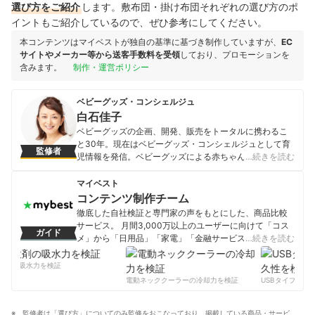
選び方をご紹介
します。敷布団・掛け布団それぞれの選び方のポ
イントもご紹介しているので、ぜひ参考にしてください。
本コンテンツはマイベストが独自の基準に基づき制作していますが、
EC
サイトやメーカー等から送客手数料を受領
しており、プロモーションを
含みます。
制作・運営ポリシー
ベビーグッズ・コンシェルジュ
白石佳子
ベビーグッズの企画、開発、販売をトータルに携わるこ
と30年。現在はベビーグッズ・コンシェルジュとして育
監修者
児情報を発信。ベビーグッズによる赤ちゃんの事故を減
…続きを読む
らすために、そして不安を抱えながら育児しているママ
をサポートするために活動中。延べ2000人のパパママに
マイベスト
育児グッズ講座を開催。新米ファミリーの育児を助ける
コンテンツ制作チーム
オリジナルベビー服「ラクラクふわふわバルーンオー
徹底した自社検証と専門家の声をもとにした、商品比較
ル」はキッズデザイン賞を受賞。 メディア歴：「おはよ
サービス。 月間3,000万以上のユーザーに向けて「コス
ガイド
う日本」（NHK）
メ」から「日用品」「家電」「金融サービス」まで、ベ
…続きを読む
白石佳子のプロフィール
ストな商品を選んでもらうために、毎日コンテンツを制
作中。
剤の吸水力を検証
コンテンツ制作チームのプロフィール
電動ネッククーラーの冷却力を検証
USBタイプCケー
監修者は「選び方」についてのみ監修をおこなっており、掲載している商品・サービ