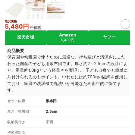
最安価格
5,480円
中価格
Amazon
楽天市場
ヤフー
5,480円
商品概要
保育園や幼稚園で使うために最適な、持ち運びと清潔さにこだ
わった国産の子ども用敷布団です。厚さ約2～2.5cmの設計によ
り、重量約1.0kgという軽量さを実現し、子ども自身でも簡単に
片付けられるのもポイント。中わたには約700gの固綿を使用し
ており、家庭の洗濯機で丸洗いが可能なため衛生的に保てま
す。
セット内容
敷布団
厚さ（敷布団）
2.5cm
収納袋付き
不明
洗濯機対応