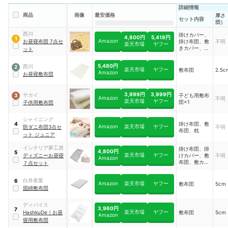
詳細情報
商品
画像
最安価格
厚さ
セット内容
団）
西川
掛けカバー、
4,800円
5,418円
1
Amazon
お昼寝布団 7点セ
掛け布団、敷
不明
楽天市場
ヤフー
きカバー、敷
ット
き布団、まく
ら、枕カバー
5,480円
西川
2
楽天市場
ヤフー
敷布団
2.5c
Amazon
お昼寝敷布団
3,999円
3,999円
サカイ
子ども用敷布
3
Amazon
不明
楽天市場
ヤフー
団×1
子供用敷布団
シャイニング
掛け布団、敷
4
Amazon
楽天市場
ヤフー
防ダニ布団3点セ
不明
布団、枕
ット ジュニア
インテリア夢工房
掛け布団、掛
4,800円
5
楽天市場
ヤフー
ディズニーお昼寝
けカバー、敷
不明
Amazon
布団、敷カバ
７点セット
ー、枕、枕カ
バー、キャリ
白井産業
6
ーバッグ
Amazon
楽天市場
ヤフー
敷布団
5cm
固綿敷布団
ディバイス
3,960円
7
楽天市場
ヤフー
HashkuDe
｜
お昼
敷布団
5cm
Amazon
寝用敷布団