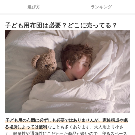
4
快適に使うための仕様にも注目しよう
選び方
ランキング
5
一式そろえるなら、セット商品も念頭に
子ども用布団は必要？どこに売ってる？
子ども用布団全15商品おすすめ人気ランキング
ウォッシャブルの子ども用布団はどう洗う？
敷布団の汚れを防ぎたいならおねしょシーツもチェック
子ども用布団の売れ筋ランキングもチェック！
子ども用の布団は必ずしも必要ではありませんが、家族構成や眠
る場所によっては便利
なことも多くあります。大人用より小さ
く、軽量性や通気性にこだわった商品が多いので、寝るスペース