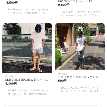
Hanes 3パックTシャツ 白
(Tシャツ)
11,500円
9,800円
Ron Herman（ロンハーマン）のデイ
もはや定番！Supreme（シュプリー
リーウェアライン"8100"のTシャツで
ム）×Hanes（ヘインズ）の３枚セッ
す。写真ではMサイズ（着丈68.5x身
トのパックTシャツです。裾にボック
幅50x肩幅42.5）を着用しています。
スロゴが入っているのがポイント。写
こちらの白Tは、穴あきやホツレなど
真ではMサイズを着用しています。
ダメージ加工が入っているのが特徴。
生地は薄めです。首元は初めは詰まっ
無地の白Tシャツながら存在感があ
ていますが、洗濯をしているうちに伸
り、周りと差がつく1枚です。 サイズ
びてきます。また、わりとすぐによれ
感は、首元広め・身幅狭め・着丈長
てきてしまうため、あまり長持ちはし
め。袖も短いです。洗濯してもくたら
ないかもしれないです。 サイズ感
ずいい感じになってくるので、重宝し
は、身幅広め・着丈長め。ゆったりし
ています。
ているので、スキニーパンツなど細身
のボトムスと合わせるのもおすすめで
す。
UNIQLO
ドライカラークルーネックT（半
WTAPS
SKIVVIES.TEE/CREW (Tシャツ)
袖）
590円
200-007035-930
4,300円
女性にも大人気のUNIQLO（ユニク
WTAPS (ダブルタップス)のTシャツで
ロ）のドライカラークルーネックT。1
す。僕はLサイズ（着丈70×身幅56×
枚で590円・3枚セットでも1290円と
肩幅50）を着用しています。 襟が広
かなりプチプラです！ サイズ感は着
めのクルーネックタイプで、どんなコ
丈は短め、身幅・肩幅は狭めです。僕
ーデとも相性抜群。生地は薄めなの
はXLサイズ（身丈75×身幅58×肩幅