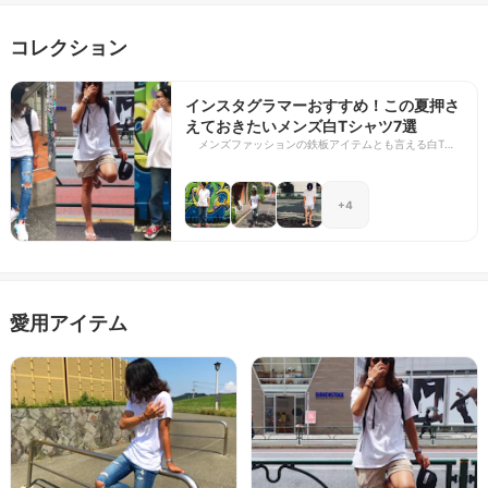
コレクション
インスタグラマーおすすめ！この夏押さ
えておきたいメンズ白Tシャツ7選
メンズファッションの鉄板アイテムとも言える白Tシ
ャツ。夏は1枚でサラッと着ることができますし、ど
んなアイテムとも相性がよく着回しできるため、必ず
持っておきたいアイテムですよね。 今回は、各ブラン
+4
ドの白Tシャツの着心地や、サイズ感をご紹介。
UNIQLO（ユニクロ）やHanes（ヘインズ）など定番
の白Tはもちろん、1枚持っておくとおしゃれ感の増
す、この夏押さえておきたい白Tシャツを7枚厳選しま
した！ ぜひ夏のシンプルコーデの参考にしてみてくだ
さい。 ※着用者は身長172cm/体重60kgになります。
愛用アイテム