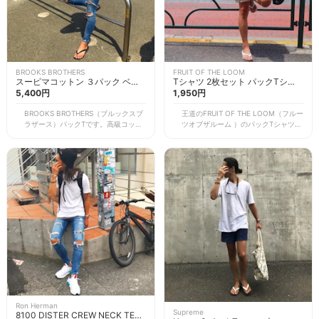
BROOKS BROTHERS
FRUIT OF THE LOOM
スーピマコットン ３パック ベー
Tシャツ 2枚セット パックTシャ
シック Ｖネック Ｔシャツ
5,400円
ツ メンズ
1,950円
BROOKS BROTHERS（ブルックスブ
王道のFRUIT OF THE LOOM（フルー
ラザース）パックTです。高級コット
ツオブザルーム ）のパックTシャツ。
ンと言われている”スーピマコット
Lサイズ（着丈72×肩幅45×身幅53）
ン”を使用しているため、肌触りがよ
を着用しています。 サイズ感は、首
く人気のアイテムです。 Mサイズ
元と身幅は広め・着丈は短いです。薄
（身丈75×身幅45×肩幅46.3）を着用
くもなく厚くもない生地で、夏はこれ
していますが、身幅は狭めで着丈も短
1枚でいいですし、冬はインナーとし
く、袖も短いため着用すると全体的に
て使え、季節関係なくベーシックに着
タイトな印象になります。 スーピマ
回し可能。2枚セットで2000円以内と
コットンは他の生地と比べて発色もよ
プチプラなので、1枚持っておくと本
く、柔らかく弾力もあり、着心地抜
当に便利です。 USコットンで着心地
群。ぜひ他の白Tとの違いを比べてみ
も◎。ただ、洗濯すると多少伸びてし
てください！
まうので要注意です。
Ron Herman
Supreme
8100 DISTER CREW NECK TEE