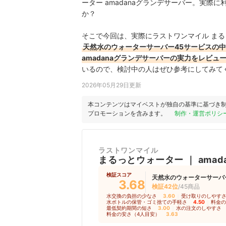
ーター amadanaグランデサーバー。実
か？
そこで今回は、実際にラストワンマイル まるっ
天然水のウォーターサーバー45サービスの
amadanaグランデサーバーの実力をレビュ
いるので、検討中の人はぜひ参考にしてみて
2026年05月29日更新
本コンテンツはマイベストが独自の基準に基づき
プロモーションを含みます。
制作・運営ポリシ
ラストワンマイル
まるっとウォーター
｜
ama
検証スコア
天然水のウォーターサーバ
3.68
検証42位
/45商品
水交換の負担の少なさ
3.60
｜
受け取りのしやす
水ボトルの保管・ゴミ捨ての手軽さ
4.50
｜
料金の
最低契約期間の短さ
3.00
｜
水の注文のしやすさ
料金の安さ（4人目安）
3.63