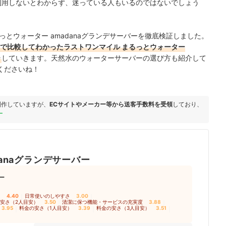
際に利用しないとわからず、迷っている人もいるのではないでしょう
とウォーター amadanaグランデサーバーを徹底検証しました。
中で比較してわかったラストワンマイル まるっとウォーター
ー
していきます。天然水のウォーターサーバーの選び方も紹介して
くださいね！
制作していますが、
ECサイトやメーカー等から送客手数料を受領
しており、
ー
danaグランデサーバー
ー
さ
4.40
｜
日常使いのしやすさ
3.00
｜
安さ（2人目安）
3.50
｜
清潔に保つ機能・サービスの充実度
3.88
｜
3.95
｜
料金の安さ（1人目安）
3.39
｜
料金の安さ（3人目安）
3.51
｜