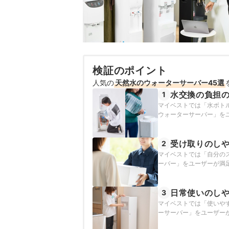
検証のポイント
人気の
天然水のウォーターサーバー45選
水交換の負担
1
マイベストでは「水ボト
ウォーターサーバー」を
受け取りのし
2
マイベストでは「自分の
ーバー」をユーザーが満
日常使いのし
3
マイベストでは「使いや
ーサーバー」をユーザー