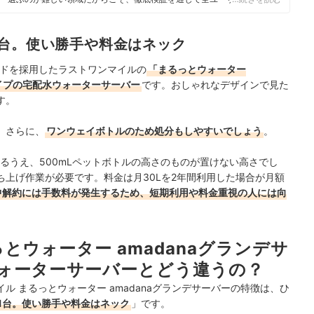
に活動している。
1台。使い勝手や料金はネック
ランドを採用したラストワンマイルの
「まるっとウォーター
タイプの宅配水ウォーターサーバー
です。おしゃれなデザインで見た
す。
。さらに、
ワンウェイボトルのため処分もしやすいでしょう
。
るうえ、500mLペットボトルの高さのものが置けない高さでし
上げ作業が必要です。料金は月30Lを2年間利用した場合が月額
中解約には手数料が発生するため、短期利用や料金重視の人には向
とウォーター amadanaグランデサ
ォーターサーバーとどう違うの？
 まるっとウォーター amadanaグランデサーバーの特徴は、ひ
1台。使い勝手や料金はネック
」です。