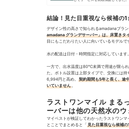
すい情報を届ける」ことをモットー
真田桃花のプロフィール
結論！見た目重視なら候補の
デザイン性の高さで知られるamadanaブ
amadana グランデサーバー」は、床置き
目にもこだわりたい人に向いているモデルで
水の配送は日付・時間指定に対応しています
一方で、出水温度は80℃未満で用途が限られ
た。ボトル設置は上部タイプで、交換には持ち
6,994円と高め。
契約期間も5年と長く、途
いていません
。
ラストワンマイル まるっ
ーバーは他の天然水のウ
マイベストが検証してわかったラストワンマイル
とことでまとめると「
見た目重視なら候補の