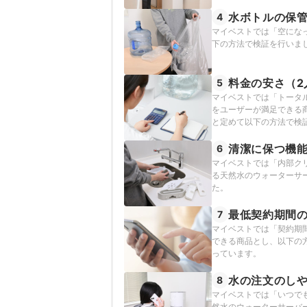
水ボトルの保
4
マイベストでは「空にな
下の方法で検証を行いま
料金の安さ（2
5
マイベストでは「トータ
をユーザーが満足できる
と定めて以下の方法で検証
す。
清潔に保つ機
6
マイベストでは「内部ク
る天然水のウォーターサ
た。
最低契約期間
7
マイベストでは「契約期
できる商品とし、以下の方
っています。
水の注文のし
8
マイベストでは「いつで
然水のウォーターサーバ