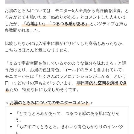
お湯のとろみについては、モニター5人全員から高評価を獲得。と
ろみがとても強いため「ぬめりがある」とコメントした人もいま
したが、
「心地よい」「つるつる感がある」
とポジティブな声も
多数聞かれました。
比較したなかには入浴中に肌がピリピリした商品もあったなか、
こちらはほとんど気になりません。
「まるで宇宙空間を旅しているかのような気分を味わえる」と謳
うだけあり、お湯の色は青色。ゴールドのラメも含まれていて、
モニターからは「たくさんのラメにテンションが上がる」という
口コミどおりの声もあがっています。
非日常的な空間を演出でき
る
ため、特別な日にも楽しめそうです。
＜
お湯のとろみについてのモニターコメント
＞
「とてもとろみがあって、つるつる感のある肌になりそ
う」
「ものすごくとろとろ。きれいな青色もかなりのインパク
ト」