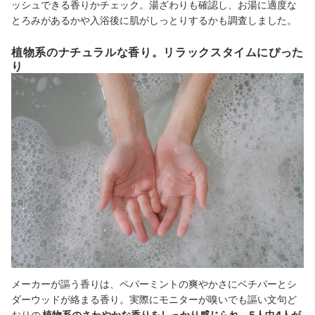
ッシュできる香りかチェック。湯ざわりも確認し、お湯
に適度な
とろみがあるか
や
入浴後に肌がしっとりするか
も調査しました。
植物系のナチュラルな香り。リラックスタイムにぴった
り
メーカーが謳う香りは、ペパーミントの爽やかさにベチパーとシ
ダーウッドが絡まる香り。実際にモニターが嗅いでも謳い文句ど
おりの
植物系のさわやかな香りをしっかり感じられ、5人中4人が