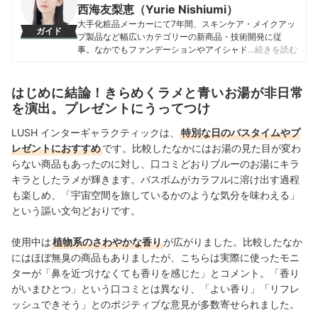
西海友梨恵（Yurie Nishiumi）
大手化粧品メーカーにて7年間、スキンケア・メイクアッ
ガイド
プ製品など幅広いカテゴリーの新商品・技術開発に従
事。なかでもファンデーションやアイシャドウ、口紅な
…続きを読む
どの技術開発を専門とし、日本国内はもちろん海外市場
向けの商品開発も多数経験。 現在はマイベストで年間
1500点以上のコスメを比較検証。開発現場で培った知識
はじめに結論！きらめくラメと青いお湯が非日常
をもとに、成分や処方の背景をふまえながら、専門的な
を演出。プレゼントにうってつけ
内容もユーザーにわかりやすく伝えることを大切にしな
がらコンテンツを制作している。
LUSH インターギャラクティックは、
特別な日のバスタイムやプ
西海友梨恵（Yurie Nishiumi）のプロフィール
レゼントにおすすめ
です。比較したなかにはお湯の見た目が変わ
らない商品もあったのに対し、口コミどおりブルーのお湯にキラ
キラとしたラメが輝きます。バスボムがカラフルに溶け出す過程
も楽しめ、「宇宙空間を旅しているかのような気分を味わえる」
という謳い文句どおりです。
使用中は
植物系のさわやかな香り
が広がりました。比較したなか
にはほぼ無臭の商品もありましたが、こちらは実際に使ったモニ
ターが「鼻を近づけなくても香りを感じた」とコメント。「香り
がいまひとつ」という口コミとは異なり、「よい香り」「リフレ
ッシュできそう」とのポジティブな意見が多数寄せられました。