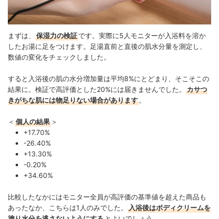
まずは、
保湿力の検証
です。
実際に5人モニターが入浴料を溶か
したお湯に足をつけます。足湯直前と直後の肌水分量を測定し、
数値の変化をチェックしました。
すると入浴後の肌の水分増加量は平均8%にとどまり、そこそこの
結果に。検証で高評価とした20%には届きませんでした。
カサつ
きがちな肌には物足りない場合があります
。
＜
個人の結果
＞
+17.70%
-26.40%
+13.30%
-0.20%
+34.60%
比較したなかにはモニター全員が高評価の基準値を超えた商品も
あったなか、こちらは1人のみでした。
入浴後はボディクリームを
塗り水分を逃さないようにする
とよいでしょう。