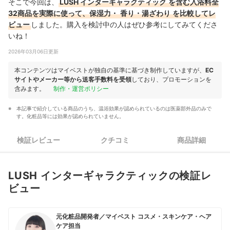
そこで今回は、
LUSH インターギャラクティック
を含む入浴料全
32商品を実際に使って、保湿力・
香り・湯ざわり
を比較してレ
ビュー
しました。購入を検討中の人はぜひ参考にしてみてくださ
いね！
2026年03月06日更新
本コンテンツはマイベストが独自の基準に基づき制作していますが、
EC
サイトやメーカー等から送客手数料を受領
しており、プロモーションを
含みます。
制作・運営ポリシー
本記事で紹介している商品のうち、温浴効果が認められているのは医薬部外品のみで
す。化粧品等には効果が認められていません。
検証レビュー
クチコミ
商品詳細
LUSH インターギャラクティックの検証レ
ビュー
元化粧品開発者／マイベスト コスメ・スキンケア・ヘア
ケア担当