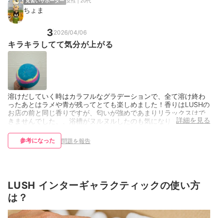
見習いサポーター
女性 | 20代
ちょま
3
2026/04/06
キラキラしてて気分が上がる
溶けだしていく時はカラフルなグラデーションで、全て溶け終わ
ったあとはラメや青が残ってとても楽しめました！香りはLUSHの
お店の前と同じ香りですが、匂いが強めであまりリラックスはで
詳細を見る
きませんでした、、浴槽がヌルヌルしたのも気になりました
参考になった
問題を報告
LUSH インターギャラクティックの使い方
は？