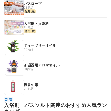
バスローブ
38商品
徹底比較
入浴剤・入浴料
54商品
徹底比較
ティーツリーオイル
25商品
加湿器用アロマオイル
91商品
温泉の素
23商品
新着
入浴剤・バスソルト関連のおすすめ人気ラン