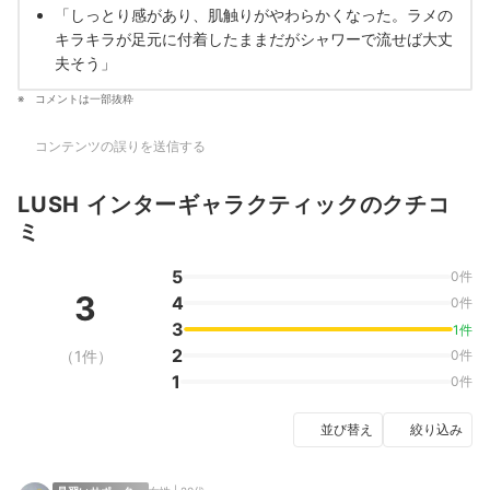
「しっとり感があり、肌触りがやわらかくなった。ラメの
キラキラが足元に付着したままだがシャワーで流せば大丈
夫そう」
コメントは一部抜粋
コンテンツの誤りを送信する
LUSH インターギャラクティックのクチコ
ミ
5
0件
3
4
0件
3
1件
2
（1件）
0件
1
0件
並び替え
絞り込み