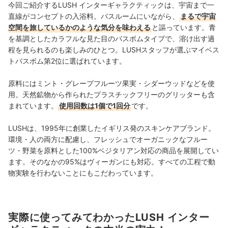
今回ご紹介するLUSH インターギャラクティックは、宇宙まで一
直線がコンセプトの入浴料。バスルームにいながら、
まるで宇宙
空間を旅しているかのような気分を味わえる
と謳っています。青
を基調としたカラフルな見た目のバスボムタイプで、溶け出す過
程を見られるのも楽しみのひとつ。
LUSHスタッフが選ぶマイベス
トバスボム第2位に選ばれています。
原料にはミント・グレープフルーツ果実・シダーウッドなどを使
用。天然鉱物から作られたプラスチックフリーのグリッターも含
まれています。
使用回数は1個で1回分
です。
LUSHは、1995年に創業したイギリス発のスキンケアブランド。
環境・人の両方に配慮し、フレッシュでオーガニックなフルー
ツ・野菜を原料とした100%ベジタリアン対応の商品を展開してい
ます。そのなかの95%はヴィーガンにも対応。すべての工程で動
物実験を行わないことにもこだわっています。
実際に使ってみてわかったLUSH インター