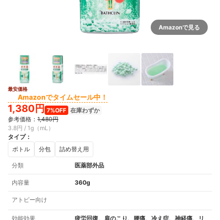
Amazonで見る
最安価格
Amazonでタイムセール中！
1,380円
7%OFF
在庫わずか
参考価格：
1,480円
3.8円 / 1g（mL）
タイプ
：
ボトル
分包
詰め替え用
分類
医薬部外品
内容量
360g
アトピー向け
効能効果
疲労回復、肩のこり、腰痛、冷え症、神経痛、リ