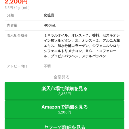
2,200円
5.5円 / 1g（mL）
分類
化粧品
内容量
400mL
表示配合成分
ミネラルオイル、オレス－７、香料、セスキオレ
イン酸ソルビタン、水、オレス－２、アルニカ花
エキス、加水分解コラーゲン、ジフェニルシロキ
シフェニルトリメチコン、ＢＧ、トコフェロー
ル、プロピルパラベン、メチルパラベン
アトピー向け
不明
全部見る
楽天市場で詳細を見る
2,368円
Amazonで詳細を見る
2,200円
ヤフーで詳細を見る