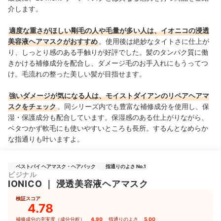
介します。
適度な重さがほしい剛毛の人や毛量が多い人は、イオニコの浸透
美容液ヘアマスクがおすすめ
。使用後は絶妙なタイトさに仕上が
り、しっとり感のある手触りが好評でした。髪のタンパク質に働
きかける補修成分を配合し、ダメージ毛のお手入れにもうってつ
け。毛流れの整った美しい髪が目指せます。
強いダメージが気になる人は、
モイストダイアンのリペアヘアマ
スクをチェック
。同シリーズ内でも豊富な補修成分を使用し、保
湿・保護成分も配合しています。保湿感のある仕上がりながら、
ベタつかず軟毛にも使いやすいところも長所。するんとなめらか
な指通りも叶いますよ。
ベストバイ ヘアマスク・ヘアパック
指通りのよさ No.1
ビジナル
IONICO
｜
浸透美容液ヘアマスク
検証スコア
4.78
補修成分の充実度（成分分析）
4.90
｜
指通りのよさ
5.00
｜