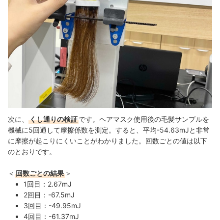
次に、
くし通りの検証
です。
ヘアマスク使用後の毛髪サンプルを
機械に5回通して摩擦係数を測定。すると、
平均
-54.63
mJと非常
に摩擦が起こりにくいことがわかりました。回数ごとの値は以下
のとおりです。
＜
回数ごとの結果
＞
1回目：2.67mJ
2回目：-67.5mJ
3回目：-49.95mJ
4回目：-61.37mJ