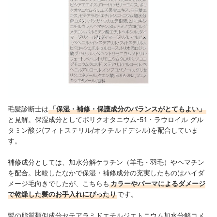
毛髪診断士は
「保湿・補修・保護成分のバランスがとてもよい」
と見解。
保湿成分としてポリクオタニウム-51・
ラウロイル
グル
タミン酸ジ(フィトステリル/オクチルドデシル)を配合していま
す。
補修成分としては、加水分解ケラチン（羊毛・羽毛）やヘマチン
を配合。
比較したなかで保湿・補修成分の充実したものはハイダ
メージ毛向きでしたが、こちらも
カラーやパーマによるダメージ
で乾燥した髪のお手入れにぴったり
です。
髪の脂質類似成分セテアラミドエチルジエトニウム加水分解コメ