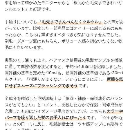
束を触って確かめたモニターからも「根元から毛先まできれいな
シルエット」と好評です。
手触りについても
「毛先までまんべんなくツルツル」
との声があ
がっています。比較した一部商品にはオイリーに感じるものもあ
ったなか、こちらは重すぎずベタつきが気になりませんでした。
剛毛・ダメージ髪はもちろん、ボリューム感を損ないたくない軟
毛にも向いています。
実際のくし通りも上々。ヘアマスク使用後の毛髪サンプルを機械
に通して摩擦係数を測定すると、平均-54.63mJを記録しました。
高評価の基準と定めた-10mJも、超高評価の基準値である-30mJ
もクリア。「指通りがよくない」という口コミに反し、
摩擦を気
にせずスムーズにブラッシングできそう
です。
全成分を確認した毛髪診断士は「保湿・補修・保護成分のバラン
スがとてもよい」とコメント。比較したなかで保湿・補修成分が
充実したものはハイダメージ毛向きでしたが、こちらも
カラーや
パーマを繰り返した髪のお手入れにぴったり
です。「ツヤが出な
い」との口コミに反し、毛髪診断士は「ツヤ感アップにも期待で