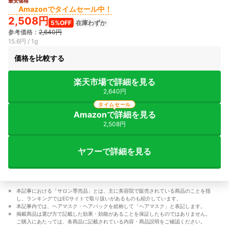
最安価格
Amazonでタイムセール中！
2,508円
5%OFF
在庫わずか
参考価格：
2,640円
15.6円 / 1g
価格を比較する
楽天市場で詳細を見る
2,640円
タイムセール
Amazonで詳細を見る
2,508円
ヤフーで詳細を見る
本記事における「サロン専売品」とは、主に美容院で販売されている商品のことを指
し、ランキングではECサイトで取り扱いがあるものも紹介しています。
本記事内では、ヘアマスク・ヘアパックを総称して「ヘアマスク」と表記します。
掲載商品は選び方で記載した効果・効能があることを保証したものではありません。
ご購入にあたっては、各商品に記載されている内容・商品説明をご確認ください。