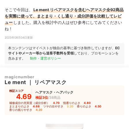
そこで今回は、
Le ment リペアマスクを含むヘアマスク全92商品
を実際に使って、まとまり・くし通り・成分評価を比較してレビ
ュー
しました。購入を検討中の人はぜひ参考にしてみてください
ね！
2025年08月04日更新
本コンテンツはマイベストが独自の基準に基づき制作していますが、
EC
サイトやメーカー等から送客手数料を受領
しており、プロモーションを
含みます。
制作・運営ポリシー
magicnumber
Le ment
｜
リペアマスク
検証スコア
ヘアマスク・ヘアパック
4.69
検証3位
/38商品
補修成分の充実度（成分分析）
4.70
｜
指通りのよさ
4.80
｜
まとまりのよさ
4.68
｜
ツヤの出やすさ
3.20
｜
香りのよさ
4.50
｜
香りの残りやすさ
4.20