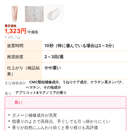
最安価格
1,323円
中価格
7.3円 / 1g
放置時間
10秒（特に傷んでいる場合は2～3分）
推奨頻度
2～3回/週
仕上がり（検証結
やや重い
果）
CMC類似補修成分、うねりケア成分、ケラチン系タンパク、
主な補修成分
ヘマチン、その他成分
アプリコット&マグノリアの香り
香り
良い
ダメージ補修成分が充実
指通りのよさで高得点、手ぐしでも引っ掛かりにくい
香りが自然にふんわり続くと香り残りも高評価