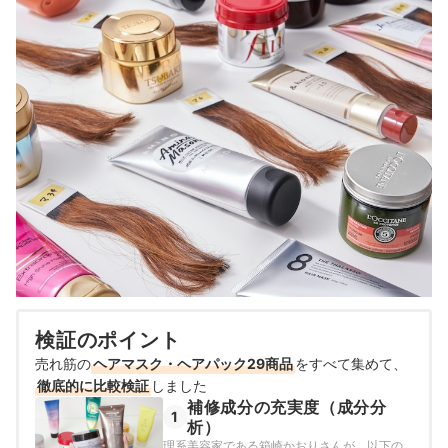
検証のポイント
売れ筋の
ヘアマスク・ヘアパック29商品
をすべて集めて、
徹底的に比較検証
しました
補修成分の充実度（成分分
1
析）
理系美容家である箱崎かおりさんが、以下の