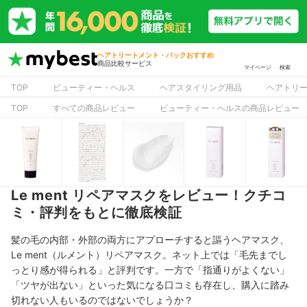
ヘアトリートメント・パックおすすめ
商品比較サービス
マイページ
検索
TOP
ビューティー・ヘルス
ヘアスタイリング用品
ヘアトリ
TOP
すべての商品レビュー
ビューティー・ヘルスの商品レビュー
Le ment リペアマスクをレビュー！クチコ
ミ・評判をもとに徹底検証
髪の毛の内部・外部の両方にアプローチすると謳うヘアマスク、
Le ment（ルメント）リペアマスク。ネット上では「毛先までし
っとり感が得られる」と評判です。一方で「指通りがよくない」
「ツヤが出ない」といった気になる口コミも存在し、購入に踏み
切れない人もいるのではないでしょうか？