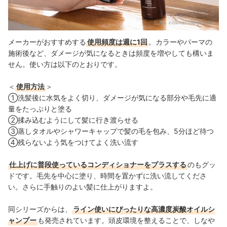
出典：
cosmecollege.com
メーカーがおすすめする
使用頻度は週に1回
。カラーやパーマの
施術後など、ダメージが気になるときは頻度を増やしても構いま
せん。使い方は以下のとおりです。
＜
使用方法
＞
①洗髪後に水気をよく切り、ダメージが気になる部分や毛先に適
量をたっぷりと塗る
②揉み込むようにして髪に行き渡らせる
③蒸しタオルやシャワーキャップで髪の毛を包み、5分ほど待つ
④残らないよう気をつけてよく洗い流す
仕上げに普段使っているコンディショナーをプラスする
のもグッ
ドです。毛先を中心に塗り、時間を置かずに洗い流してくださ
い。さらに手触りのよい髪に仕上がりますよ。
同シリーズからは、
ライン使いにぴったりな高濃度炭酸オイルシ
ャンプー
も発売されています。頭皮環境を整えることで、しなや