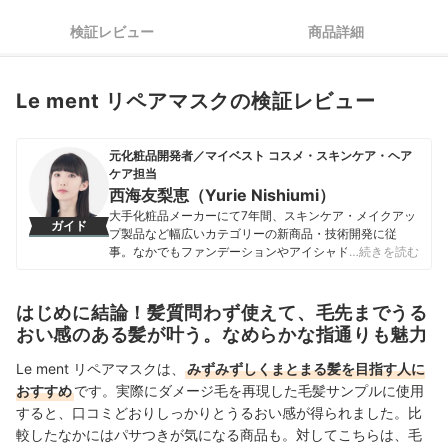
検証レビュー
商品詳細
Le ment リペアマスクの検証レビュー
元化粧品開発者／マイベスト コスメ・スキンケア・ヘア
ケア担当
西海友梨恵（Yurie Nishiumi）
大手化粧品メーカーにて7年間、スキンケア・メイクアッ
ガイド
プ製品など幅広いカテゴリーの新商品・技術開発に従
事。なかでもファンデーションやアイシャドウ、口紅な
…続きを読む
どの技術開発を専門とし、日本国内はもちろん海外市場
向けの商品開発も多数経験。 現在はマイベストで年間
1500点以上のコスメを比較検証。開発現場で培った知識
はじめに結論！髪質問わず使えて、毛先までうる
をもとに、成分や処方の背景をふまえながら、専門的な
おい感のある髪が叶う。なめらかな指通りも魅力
内容もユーザーにわかりやすく伝えることを大切にしな
がらコンテンツを制作している。
Le ment リペアマスクは、
みずみずしくまとまる髪を目指す人に
西海友梨恵（Yurie Nishiumi）のプロフィール
おすすめ
です。実際にダメージ毛を再現した毛髪サンプルに使用
すると、口コミどおりしっかりとうるおい感が得られました。比
較したなかにはパサつきが気になる商品も。対してこちらは、毛