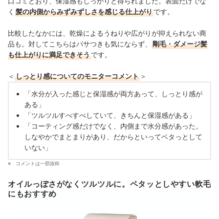
口コミどおり、保湿感もしっかりと得られました。表面だけでな
く
髪の内側からみずみずしさを感じる仕上がり
です。
比較したなかには、乾燥によるうねりや広がりが抑えられない商
品も。対してこちらはパサつきも気にならず、
剛毛・ダメージ髪
も仕上がりに満足できそう
です。
＜
しっとり感についてのモニターコメント
＞
「水分が入った感じと保湿感が両方あって、しっとり感が
ある」
「ツルツルすべすべしていて、きちんと保湿感がある」
「コーティング感だけでなく、内側まで水分感があった。
しなやかでまとまりがあり、だからといってベタっとして
いない」
コメントは一部抜粋
オイルっぽさがなくツルツルに。ペタッとしやすい軟毛
にもおすすめ