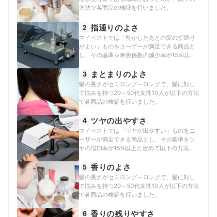
方法で各商品の検証を行いました。
指通りのよさ
2
マイベストでは「乾かしたあとの髪の指通り
がよい」ものをユーザーが満足できる商品と
し、その基準を摩擦係数の減少率が15%以下
と定めて以下の方法で検証を行いました。
まとまりのよさ
3
髪の長さがセミロング～ロングで、髪に対し
て悩みを持つ20～50代女性10人が以下の方法
で各商品の検証を行いました。
ツヤの出やすさ
4
マイベストでは「ツヤが出やすい」ものをユ
ーザーが満足できる商品とし、その基準をツ
ヤの増加率が15%以上と定めて以下の方法で
検証を行いました。
香りのよさ
5
髪の長さがセミロング～ロングで、髪に対し
て悩みを持つ20～50代女性10人が以下の方法
で各商品の検証を行いました。
香りの残りやすさ
6