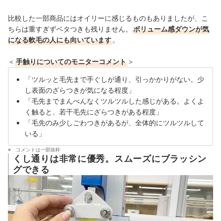
比較した一部商品にはオイリーに感じるものもありましたが、こ
ちらは重すぎずベタつきも残りません。
ボリューム感ダウンが気
になる軟毛の人にも向いています
。
＜
手触りについてのモニターコメント
＞
「ツルッと毛先まで手ぐしが通り、引っかかりがない。少
し表面のざらつきが気になる程度」
「毛先までまんべんなくツルツルした感じがある。よくよ
く触ると、若干毛先にざらつきがある程度」
「毛先のみ少しごわつきがあるが、全体的にツルツルして
いる」
コメントは一部抜粋
くし通りは非常に優秀。スムーズにブラッシン
グできる