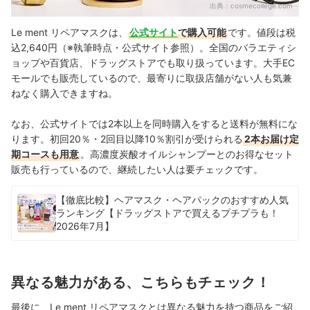
出典：
cosmecollege.com
Le ment リペアマスクは、
公式サイト
で購入可能
です。値段は税
込2,640円（※執筆時点・公式サイト参照）。全国のバラエティシ
ョップや百貨店、ドラッグストアでも取り扱っています。大手EC
モールでも販売しているので、最寄りに取扱店舗がない人も気兼
ねなく購入できますね。
なお、公式サイトでは2本以上を同時購入をすると送料が無料にな
ります。初回20％・2回目以降10％割引が受けられる
2本お届け定
期コースも用意
。高濃度炭酸オイルシャンプーとのお得なセット
販売も行っているので、
継続したい人は要チェックです。
【徹底比較】ヘアマスク・ヘアパックのおすすめ人気
ランキング【ドラッグストアで買えるプチプラも！
2026年7月】
異なる魅力がある、こちらもチェック！
最後に、Le ment リペアマスクとは異なる魅力を持つ商品をご紹