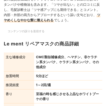
タンパクや植物油も含みます。「ツヤが出ない」との口コミに反
し、毛髪診断士は「ツヤ感アップにも期待できる」とコメント。
内部・外部の両方からアプローチするという謳い文句どおり、
ツ
ヤめくしなやかな髪に整えられる
でしょう。
コンテンツの誤りを送信する
Le ment リペアマスクの商品詳細
主な補修成分
CMC類似補修成分、ヘマチン、非ケラチ
ン系タンパク、ケラチン系タンパク、その
他成分
放置時間
5分ほど
推奨頻度
1～2回/週
香り
至福の時を感じさせる上品なホワイトブー
ケの香り