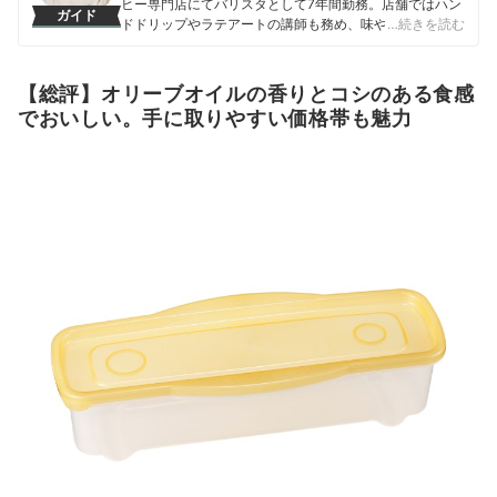
ヒー専門店にてバリスタとして7年間勤務。店舗ではハン
ガイド
ドドリップやラテアートの講師も務め、味や香りへの繊
…続きを読む
細な感覚を磨く。マイベスト入社後はカフェで勤務して
いたこれまでの経験を活かし、コーヒー器具をはじめ、
調理器具やキッチン雑貨、食品・ドリンク、ギフトアイ
【総評】オリーブオイルの香りとコシのある食感
テムなど、食まわり全般の商材の比較検証を担当。「ユ
でおいしい。手に取りやすい価格帯も魅力
ーザーの立場に立って考える」をモットーに、日々の業
務に取り組んでいる。また、焙煎士・バリスタとして現
在も現場に立ち、実体験に基づいたリアルなレビューを
届けている。
相野谷大輔のプロフィール