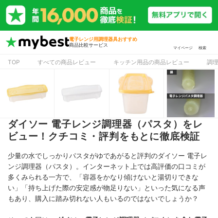
電子レンジ用調理器具おすすめ
商品比較サービス
マイページ
検索
TOP
すべての商品レビュー
キッチン用品の商品レビュー
調
ダイソー 電子レンジ調理器（パスタ）をレ
ビュー！クチコミ・評判をもとに徹底検証
少量の水でしっかりパスタがゆであがると評判のダイソー 電子レ
ンジ調理器（パスタ）。インターネット上では高評価の口コミが
多くみられる一方で、「容器をかなり傾けないと湯切りできな
い」「持ち上げた際の安定感が物足りない」といった気になる声
もあり、購入に踏み切れない人もいるのではないでしょうか？