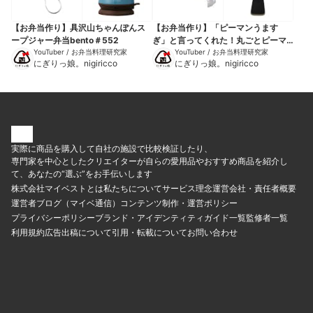
【お弁当作り】具沢山ちゃんぽんス
【お弁当作り】「ピーマンうます
ープジャー弁当bento＃552
ぎ」と言ってくれた！丸ごとピーマ
YouTuber / お弁当料理研究家
ンのチーズ肉巻きbento＃806
YouTuber / お弁当料理研究家
にぎりっ娘。nigiricco
にぎりっ娘。nigiricco
実際に商品を購入して自社の施設で比較検証したり、
専門家を中心としたクリエイターが自らの愛用品やおすすめ商品を紹介し
て、あなたの“選ぶ”をお手伝いします
株式会社マイベストとは
私たちについて
サービス理念
運営会社・責任者概要
運営者ブログ（マイベ通信）
コンテンツ制作・運営ポリシー
プライバシーポリシー
ブランド・アイデンティティ
ガイド一覧
監修者一覧
利用規約
広告出稿について
引用・転載について
お問い合わせ