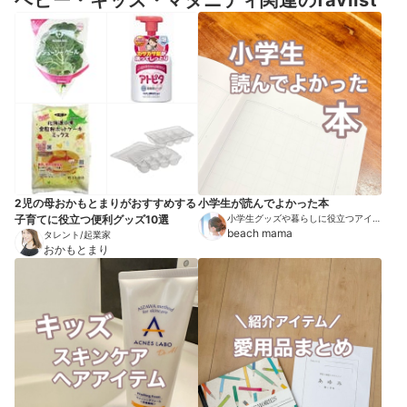
2児の母おかもとまりがおすすめする
小学生が読んでよかった本
子育てに役立つ便利グッズ10選
小学生グッズや暮らしに役立つアイテ
ムを紹介
beach mama
タレント/起業家
おかもとまり