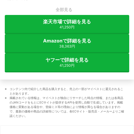
全部見る
楽天市場で詳細を見る
41,250円
Amazonで詳細を見る
38,363円
ヤフーで詳細を見る
41,250円
コンテンツ内で紹介した商品を購入すると、売上の一部がマイベストに還元されるこ
とがあります。
掲載されている情報は、マイベストが独自にリサーチした時点の情報、または各商品
のJANコードをもとにECサイトが提供するAPIを使用し自動で生成しています。掲載
価格に変動がある場合や、登録ミス等の理由により情報が異なる場合がありますの
で、最新の価格や商品の詳細等については、各ECサイト・販売店・メーカーよりご確
認ください。