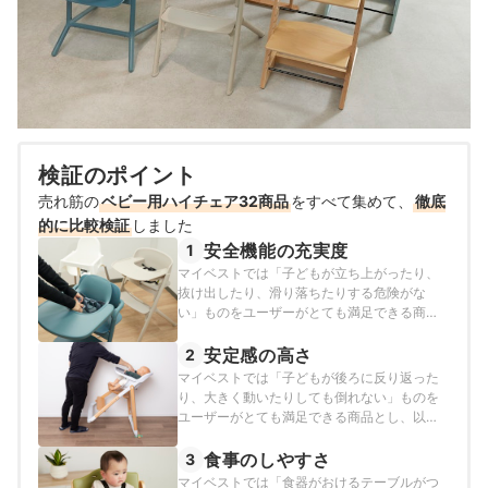
検証のポイント
売れ筋の
ベビー用ハイチェア32商品
をすべて集めて、
徹底
的に比較検証
しました
安全機能の充実度
1
マイベストでは「子どもが立ち上がったり、
抜け出したり、滑り落ちたりする危険がな
い」ものをユーザーがとても満足できる商品
とし、以下の方法で各商品の検証を行いまし
た。
安定感の高さ
2
マイベストでは「子どもが後ろに反り返った
り、大きく動いたりしても倒れない」ものを
ユーザーがとても満足できる商品とし、以下
の方法で各商品の検証を行いました。
食事のしやすさ
3
マイベストでは「食器がおけるテーブルがつ