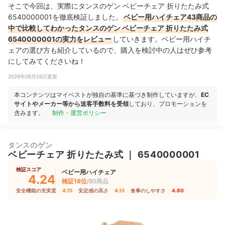
そこで今回は、実際にタンスのゲン ベビーチェア 折りたたみ式
6540000001を徹底検証しました。
ベビー用ハイチェア43商品の
中で比較してわかったタンスのゲン ベビーチェア 折りたたみ式
6540000001の実力をレビュー
していきます。ベビー用ハイチ
ェアの選び方も紹介しているので、購入を検討中の人はぜひ参考
にしてみてくださいね！
2026年06月26日更新
本コンテンツはマイベストが独自の基準に基づき制作していますが、
EC
サイトやメーカー等から送客手数料を受領
しており、プロモーションを
含みます。
制作・運営ポリシー
タンスのゲン
ベビーチェア 折りたたみ式
｜
6540000001
検証スコア
ベビー用ハイチェア
4.24
検証18位
/80商品
安全機能の充実度
4.15
｜
安定感の高さ
4.15
｜
食事のしやすさ
4.80