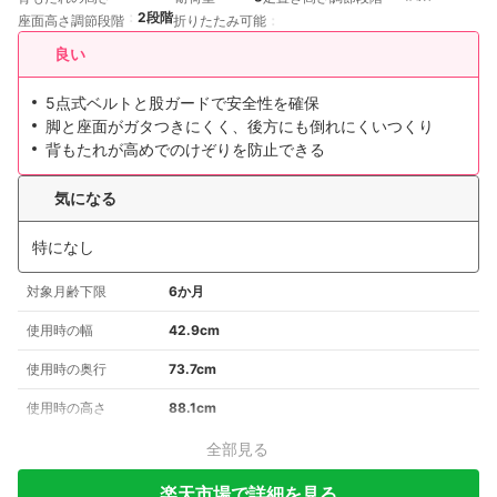
2段階
座面高さ調節段階
折りたたみ可能
良い
5点式ベルトと股ガードで安全性を確保
脚と座面がガタつきにくく、後方にも倒れにくいつくり
背もたれが高めでのけぞりを防止できる
気になる
特になし
対象月齢下限
6か月
使用時の幅
42.9cm
使用時の奥行
73.7cm
使用時の高さ
88.1cm
全部見る
楽天市場で詳細を見る