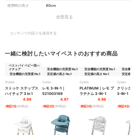
使用時の高さ
80cm
全部見る
コンテンツの誤りを送信する
一緒に検討したいマイベストのおすすめ商品
ベストバイ ベビー用ハ
イチェア
安全機能の充実度 No.1
安全機能の充実度 No.1
安全機能の
安全機能の充実度 No.1
安定感の高さ No.1
安定感の高さ No.1
安定感の高
Stokke
Cybex
Cybex
Cybex
ストッケ ステップス
レモ 3-IN-1
｜
PLATINUM
｜
レモ プ
クリック&
ハイチェア 3 in 1
521003169
ラチナム 3-IN-1
3-IN-1
4.99
4.97
4.96
(
検証1位
/80商品
)
(
検証2位
/80商品
)
(
検証3位
/80商品
)
(
検証4位
/8