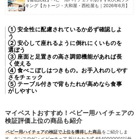
キング【カトージ・大和屋・西松屋も｜2026年6月】
① 安全性に配慮されているか必ず確認しよ
う
② 安心して座れるように倒れにくいものを
選ぼう
③ 座面と足置きの高さ調節機能があれば長
く使える
④ 食べこぼしはつきもの。お手入れのしやす
さをチェック
⑤ テーブル付きで背もたれが高めなら食事
がしやすい
マイベストおすすめ！ベビー用ハイチェアの
検証評価上位の商品も紹介
ベビー用ハイチェアの検証で上位を獲得した商品
をご紹介しま
す。タンスのゲン ベビーチェア 折りたたみ式 6540000001以外