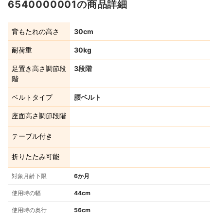
6540000001の商品詳細
背もたれの高さ
30cm
耐荷重
30kg
足置き高さ調節段
3段階
階
ベルトタイプ
腰ベルト
座面高さ調節段階
テーブル付き
折りたたみ可能
対象月齢下限
6か月
使用時の幅
44cm
使用時の奥行
56cm