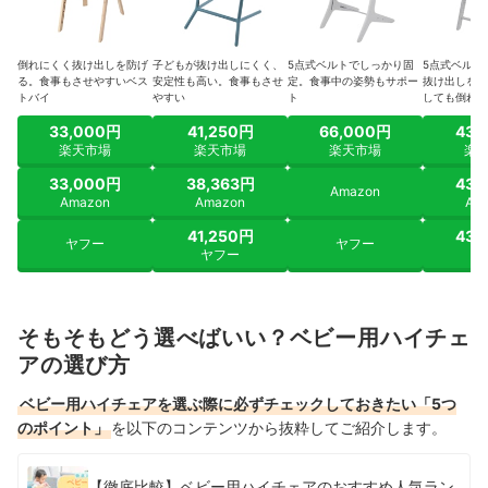
倒れにくく抜け出しを防げ
子どもが抜け出しにくく、
5点式ベルトでしっかり固
5点式ベルト
る。食事もさせやすいベス
安定性も高い。食事もさせ
定。食事中の姿勢もサポー
抜け出しを防
トバイ
やすい
ト
しても倒れに
33,000円
41,250円
66,000円
43,
楽天市場
楽天市場
楽天市場
楽
33,000円
38,363円
43,
Amazon
Amazon
Amazon
Am
41,250円
43,
ヤフー
ヤフー
ヤフー
ヤ
そもそもどう選べばいい？ベビー用ハイチェ
アの選び方
ベビー用ハイチェアを選ぶ際に必ずチェックしておきたい「5つ
のポイント」
を以下のコンテンツから抜粋してご紹介します。
【徹底比較】ベビー用ハイチェアのおすすめ人気ラン