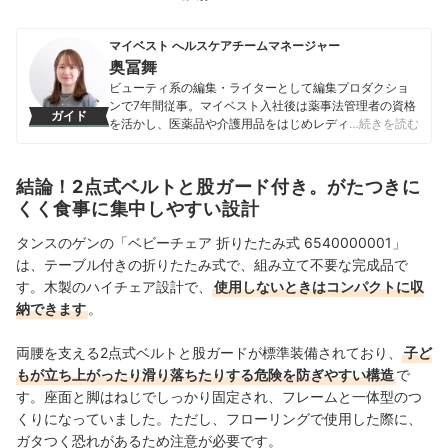
マイベスト へルスケアチームマネージャー
奥冨舞
ビューティ系の編集・ライターとして編集プロダクショ
ンで7年間従事。マイベスト入社後は薬事法管理者の資格
ガイド
を活かし、医薬品や介護用品をはじめレディースインナ
…続きを読む
ーや寝具にいたるまで、1000商品以上に及ぶヘルスケア
系の商材の検証に携わっている。
奥冨舞のプロフィール
結論！2点式ベルトと股ガード付き。がたつきに
くく食事に集中しやすい設計
タンスのゲンの「ベビーチェア 折りたたみ式 6540000001」
は、テーブル付きの折りたたみ式で、組み立て不要な完成品で
す。木製のハイチェア設計で、
使用しないときはコンパクトに収
納できます
。
両腰を支える2点式ベルトと股ガードが標準装備されており、
子ど
もが立ち上がったり滑り落ちたりする危険を防ぎやすい構造
で
す。座面と脚はねじでしっかり固定され、フレームと一体型のつ
くりになっていました。ただし、フローリングで使用した際に、
ガタつく恐れがあるため注意が必要です。