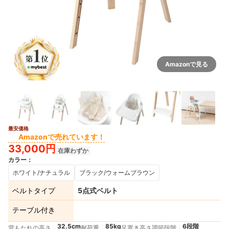
Amazonで見る
最安価格
Amazonで売れています！
33,000円
在庫わずか
カラー
：
ホワイト/ナチュラル
ブラック/ウォームブラウン
ベルトタイプ
5点式ベルト
テーブル付き
32.5cm
85kg
6段階
背もたれの高さ
耐荷重
足置き高さ調節段階