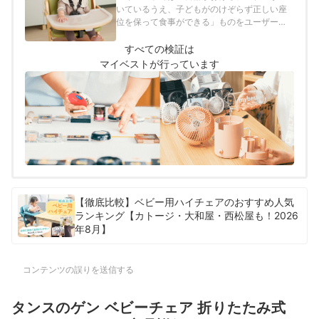
いているうえ、子どもがのけぞらず正しい座
位を保って食事ができる」ものをユーザーが
とても満足できる商品とし、以下の方法で各
商品の検証を行いました。
すべての検証は
マイベストが行っています
【徹底比較】ベビー用ハイチェアのおすすめ人気
ランキング【カトージ・大和屋・西松屋も！2026
年8月】
コンテンツの誤りを送信する
タンスのゲン ベビーチェア 折りたたみ式