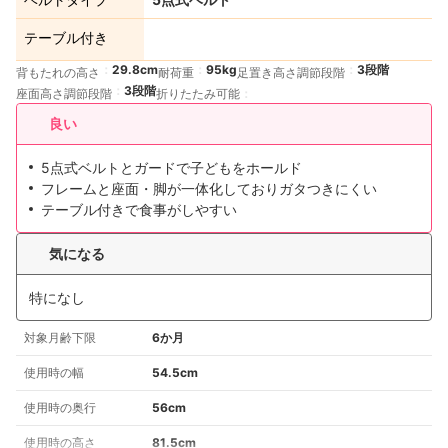
テーブル付き
29.8cm
95kg
3段階
背もたれの高さ
耐荷重
足置き高さ調節段階
3段階
座面高さ調節段階
折りたたみ可能
良い
5点式ベルトとガードで子どもをホールド
フレームと座面・脚が一体化しておりガタつきにくい
テーブル付きで食事がしやすい
気になる
特になし
対象月齢下限
6か月
使用時の幅
54.5cm
使用時の奥行
56cm
使用時の高さ
81.5cm