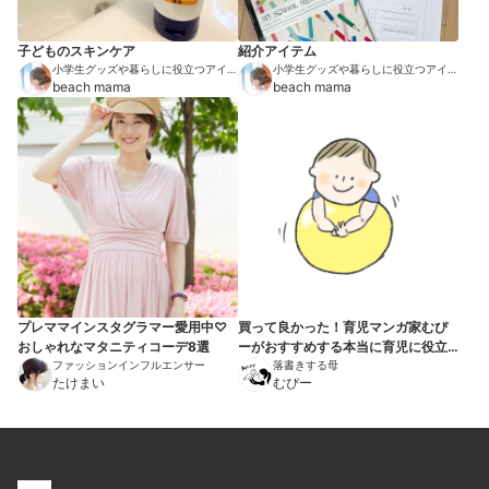
子どものスキンケア
紹介アイテム
小学生グッズや暮らしに役立つアイテ
小学生グッズや暮らしに役立つアイテ
ムを紹介
beach mama
ムを紹介
beach mama
プレママインスタグラマー愛用中♡
買って良かった！育児マンガ家むぴ
おしゃれなマタニティコーデ8選
ーがおすすめする本当に育児に役立
ファッションインフルエンサー
ったもの10選
落書きする母
たけまい
むぴー