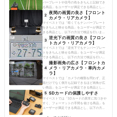
バープレートや信号の色をきちんと記録でき
る商品」をユーザーが満足できる商品とし、
以下の方法で検証を行いました。
夜間の画質の良さ【フロント
2
カメラ・リアカメラ】
マイベストでは「暗くてもナンバープレート
をきちんと映せる商品」をユーザーが満足で
きる商品とし、以下の方法で検証を行いまし
た。
逆光下の画質の良さ【フロン
3
トカメラ・リアカメラ】
マイベストでは「逆光下でもナンバープレー
トをきちんと映せる商品」をユーザーが満足
できる商品とし、以下の方法で検証を行いま
した。
撮影画角の広さ【フロントカ
メラ・リアカメラ・車内カメ
4
ラ】
マイベストでは「カメラの種類を問わず、正
面だけでなく側方も記録できるほど画角が広
い商品」をユーザーが満足できる商品とし、
以下の方法で検証を行いました。
SDカードの保護しやすさ
5
マイベストでは「SDカードの異常に気づきや
すく、フォーマットの手間を省ける商品」を
ユーザーが満足できる商品とし、以下の方法
で検証を行いました。