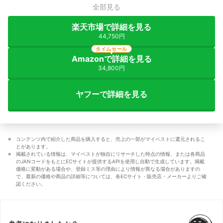
全部見る
楽天市場で詳細を見る
44,750円
タイムセール
Amazonで詳細を見る
34,800円
ヤフーで詳細を見る
コンテンツ内で紹介した商品を購入すると、売上の一部がマイベストに還元されるこ
とがあります。
掲載されている情報は、マイベストが独自にリサーチした時点の情報、または各商品
のJANコードをもとにECサイトが提供するAPIを使用し自動で生成しています。掲載
価格に変動がある場合や、登録ミス等の理由により情報が異なる場合がありますの
で、最新の価格や商品の詳細等については、各ECサイト・販売店・メーカーよりご確
認ください。