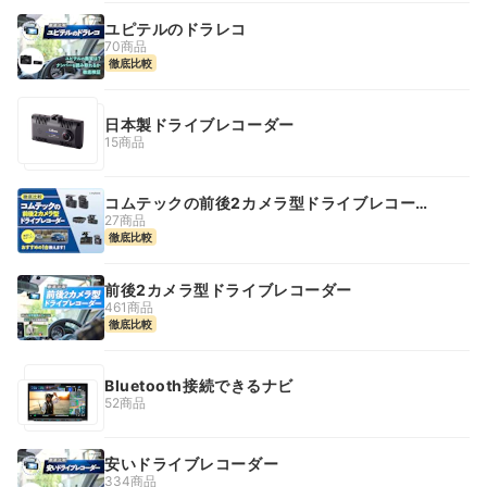
ユピテルのドラレコ
70商品
徹底比較
日本製ドライブレコーダー
15商品
コムテックの前後2カメラ型ドライブレコーダ
ー
27商品
徹底比較
前後2カメラ型ドライブレコーダー
461商品
徹底比較
Bluetooth接続できるナビ
52商品
安いドライブレコーダー
334商品