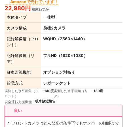
Amazonで売れています！
22,980円
在庫わずか
本体タイプ
一体型
カメラ構成
前後2カメラ
記録解像度（フロ
WQHD（2560×1440）
ント）
記録解像度（リ
フルHD（1920×1080）
ア）
駐車監視機能
オプション別売り
給電方式
シガーソケット
実測した水平画角（フ
140度
実測した水平画角（リ
130度
ロント）
ア）
後車接近警告
安全運転支援機能
良い
フロントカメラはどんな光の条件下でもナンバーの細部まで