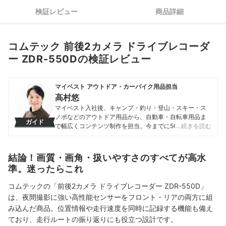
検証レビュー
商品詳細
コムテック 前後2カメラ ドライブレコーダ
ー ZDR-550Dの検証レビュー
マイベスト アウトドア・カーバイク用品担当
高村悠
マイベスト入社後、キャンプ・釣り・登山・スキー・ス
ノボなどのアウトドア用品から、自動車・自転車用品ま
ガイド
で幅広くコンテンツ制作を担当。今までに500以上の商
…続きを読む
品を検証してきた実績を持つ。専門家への取材を重ねて
知識を深め、「わかりやすい情報で、一人ひとりにぴっ
たりの選択肢を提案すること」をモットーに、コンテン
結論！画質・画角・扱いやすさのすべてが高水
ツ制作を行なっている。
準。迷ったらこれ
高村悠のプロフィール
コムテックの「前後2カメラ ドライブレコーダー ZDR-550D」
は、夜間撮影に強い高性能センサーをフロント・リアの両方に組
み込んだ商品。位置情報や走行速度を同時に記録する機能も備え
ており、走行ルートの振り返りにも役立つ設計です。