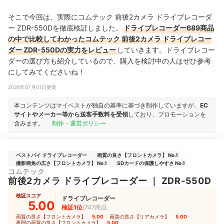
そこで今回は、実際にコムテック 前後2カメラ ドライブレコーダ
ー ZDR-550Dを徹底検証しました。
ドライブレコーダー689商品
の中で比較してわかったコムテック 前後2カメラ ドライブレコー
ダー ZDR-550Dの実力をレビュー
していきます。ドライブレコー
ダーの選び方も紹介しているので、購入を検討中の人はぜひ参考
にしてみてくださいね！
2026年07月01日更新
本コンテンツはマイベストが独自の基準に基づき制作していますが、
EC
サイトやメーカー等から送客手数料を受領
しており、プロモーションを
含みます。
制作・運営ポリシー
ベストバイ ドライブレコーダー
画質の良さ【フロントカメラ】 No.1
撮影画角の広さ【フロントカメラ】 No.1
SDカードの保護しやすさ No.1
コムテック
前後2カメラ ドライブレコーダー
｜
ZDR-550D
検証スコア
ドライブレコーダー
5.00
検証1位
/747商品
画質の良さ【フロントカメラ】
5.00
｜
画質の良さ【リアカメラ】
5.00
｜
夜間の画質の良さ【フロントカメラ】
5.00
｜