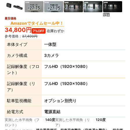
13+
最安価格
Amazonでタイムセール中！
34,800円
7%OFF
在庫わずか
参考価格：
37,400円
本体タイプ
一体型
カメラ構成
3カメラ
記録解像度（フロ
フルHD（1920×1080）
ント）
記録解像度（リ
フルHD（1920×1080）
ア）
駐車監視機能
オプション別売り
給電方式
電源直結
実測した水平画角（フ
140度
実測した水平画角（リ
120度
ロント）
ア）