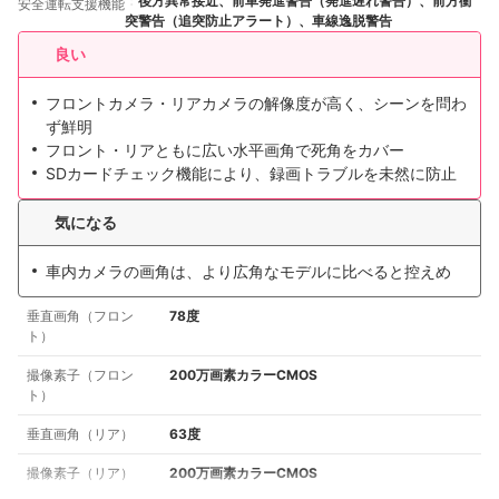
後方異常接近、前車発進警告（発進遅れ警告）、前方衝
安全運転支援機能
突警告（追突防止アラート）、車線逸脱警告
良い
フロントカメラ・リアカメラの解像度が高く、シーンを問わ
ず鮮明
フロント・リアともに広い水平画角で死角をカバー
SDカードチェック機能により、録画トラブルを未然に防止
気になる
車内カメラの画角は、より広角なモデルに比べると控えめ
垂直画角（フロン
78度
ト）
撮像素子（フロン
200万画素カラーCMOS
ト）
垂直画角（リア）
63度
撮像素子（リア）
200万画素カラーCMOS