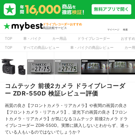
ドライブレコーダーおすすめ
商品比較サービス
マイページ
検索
TOP
車・バイク
カー用品
ドライブレコーダー
おすす
TOP
すべての商品レビュー
車・バイクの商品レビュー
カー
コムテック 前後2カメラ ドライブレコーダ
ー ZDR-550D 検証レビュー評価
画質の良さ【フロントカメラ・リアカメラ】や夜間の画質の良さ
【フロントカメラ・リアカメラ】、逆光下の画質の良さ【フロン
トカメラ・リアカメラ】が気になるコムテック 前後2カメラ ドラ
イブレコーダー ZDR-550D。実際に購入しないとわからず、迷っ
ている人もいるのではないでしょうか？