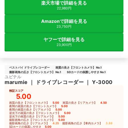
楽天市場で詳細を見る
22,980円
Amazonで詳細を見る
23,750円
ヤフーで詳細を見る
23,900円
ベストバイ ドライブレコーダー
画質の良さ【フロントカメラ】 No.1
撮影画角の広さ【フロントカメラ】 No.1
SDカードの保護しやすさ No.1
ユピテル
marumie
｜
ドライブレコーダー
｜
Y-3000
検証スコア
5.00
画質の良さ【フロントカメラ】
5.00
｜
画質の良さ【リアカメラ】
4.50
｜
夜間の画質の良さ【フロントカメラ】
5.00
｜
夜間の画質の良さ【リアカメラ】
5.00
｜
逆光下の画質の良さ【フロントカメラ】
5.00
｜
逆光下の画質の良さ【リアカメラ】
5.00
｜
撮影画角の広さ【フロントカメラ】
5.00
｜
撮影画角の広さ【リアカメラ】
4.25
｜
撮影画角の広さ【車内カメラ】
3.88
｜
SDカードの保護しやすさ
5.00