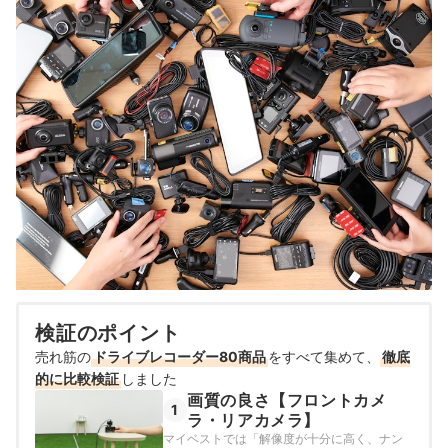
検証のポイント
売れ筋の
ドライブレコーダー80商品
をすべて集めて、
徹底
的に比較検証
しました
画質の良さ【フロントカメ
1
ラ・リアカメラ】
マイベストでは「解像度が十分に高く、ナン