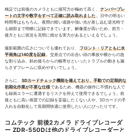
検証では前後のカメラともに描写力が極めて高く、
ナンバープレ
ートの文字や数字をすべて正確に読み取れました
。日中の明るい
時間帯はもちろん、夜間の暗い道路や強い光が差し込む逆光時で
も細部まで明瞭に記録できています。解像度が高いため、前方・
後方ともに状況を克明に残せる実力があるといえるでしょう。
撮影範囲の広さについても優れており、
フロント・リアともに水
平画角は140度を記録
。交差点での出合い頭の事故や横からの急
な割り込み、斜め後ろからの幅寄せといったトラブルの動きも漏
らさずフレームに収めやすいでしょう。
さらに、
SDカードチェック機能を備えており、手動での定期的な
初期化作業が不要な仕様
であるため、機器の操作に不慣れな人で
も録画エラーに遭遇するリスクを抑えて使用できるでしょう。前
後ともに高い画質での記録を妥協したくない人や、SDカードの手
入れを自動化して長期間快適に使用したい人にぴったりです。
コムテック 前後2カメラ ドライブレコーダ
ー ZDR-550Dは他のドライブレコーダーと