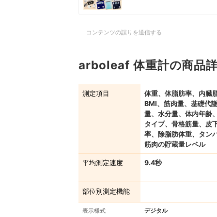
コンテンツの誤りを送信する
arboleaf 体重計の商品
測定項目
体重、体脂肪率、内臓
BMI、筋肉量、基礎代
量、水分量、体内年齢
タイプ、骨格筋量、皮
率、除脂肪体重、タン
筋肉の貯蔵量レベル
平均測定速度
9.4秒
部位別測定機能
表示様式
デジタル