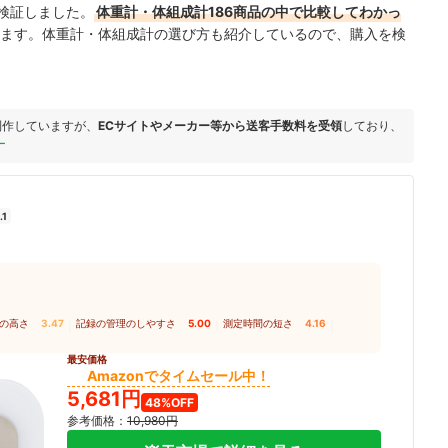
底検証しました。
体重計・体組成計186商品の中で比較してわかっ
ます。体重計・体組成計の選び方も紹介しているので、購入を検
制作していますが、
ECサイトやメーカー等から送客手数料を受領
しており、
ー
1
の高さ
3.47
｜
記録の管理のしやすさ
5.00
｜
測定時間の短さ
4.16
｜
最安価格
Amazonでタイムセール中！
5,681円
48%OFF
参考価格：
10,980円