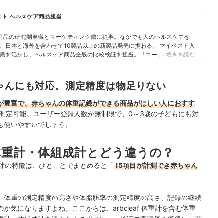
スト ヘルスケア商品担当
用品の研究開発職とマーケティング職に従事。なかでも人のヘルスケアを
、日本と海外を合わせて10製品以上の新製品発売に携わる。 マイベスト入
識を活かし、ヘルスケア商品全般の比較検証を担当。「ユーザーが知りた
…続きを読む
やすく提供する」をモットーに、日々の業務に取り組んでいる。
ゃんにも対応。測定精度は物足りない
が豊富で、赤ちゃんの体重記録ができる商品がほしい人におすす
を測定可能。ユーザー登録人数が無制限で、0～3歳の子どもにも対
も使いやすいでしょう。
他の体重計・体組成計とどう違うの？
体重計の特徴は、ひとことでまとめると「
15項目が計測でき赤ちゃん
、体重の測定精度の高さや体脂肪率の測定精度の高さ、記録の継続
気になりますよね。ここからは、arboleaf 体重計を含む体重