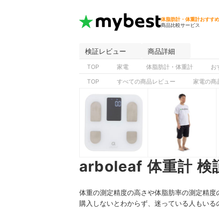
体脂肪計・体重計おすす
商品比較サービス
検証レビュー
商品詳細
TOP
家電
体脂肪計・体重計
お
TOP
すべての商品レビュー
家電の商
arboleaf 体重計
体重の測定精度の高さや体脂肪率の測定精度の高
購入しないとわからず、迷っている人もいる