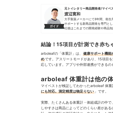
元トイレタリー商品開発者/マイベ
渡辺寛和
大手製薬メーカーにて8年間、衛生
サポートする新商品開発を専門とし
ガイド
社後はこれまでの開発経験や商品知
いことを適切な検証に基づきわかり
渡辺寛和のプロフィール
結論！15項目が計測でき赤ち
arboleafの「体重計」は、
健康サポート機能
め
です。アスリートモードがあり、15項目
応しています。アプリや外部連携ができるの
arboleaf 体重計は
マイベストが検証してわかったarboleaf 
にも対応。測定精度は物足りない
」です。
実際、たくさんある体重計・体組成計の中で
しやすさは商品によってどのくらい差があるのか