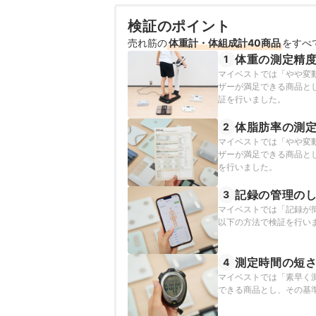
検証のポイント
売れ筋の
体重計・体組成計40商品
をすべ
体重の測定精
1
マイベストでは「やや変
ザーが満足できる商品とし、
証を行いました。
体脂肪率の測
2
マイベストでは「やや変
ザーが満足できる商品とし、
を行いました。
記録の管理の
3
マイベストでは「記録が
以下の方法で検証を行い
測定時間の短
4
マイベストでは「素早く
できる商品とし、その基準