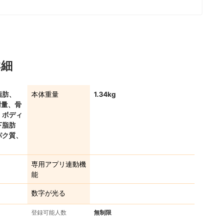
詳細
脂肪、
本体重量
1.34kg
謝量、骨
、ボディ
下脂肪
パク質、
専用アプリ連動機
能
数字が光る
登録可能人数
無制限