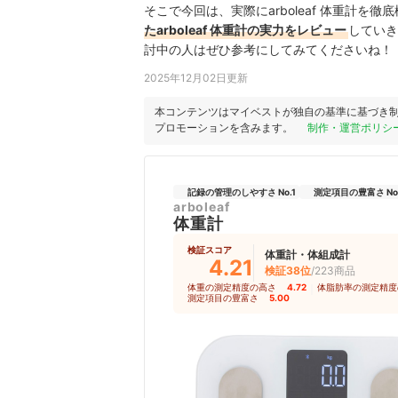
そこで今回は、実際にarboleaf 体重計を徹
たarboleaf 体重計の実力をレビュー
していき
討中の人はぜひ参考にしてみてくださいね！
2025年12月02日更新
本コンテンツはマイベストが独自の基準に基づき
プロモーションを含みます。
制作・運営ポリシ
記録の管理のしやすさ No.1
測定項目の豊富さ No.
arboleaf
体重計
検証スコア
体重計・体組成計
4.21
検証38位
/223商品
体重の測定精度の高さ
4.72
｜
体脂肪率の測定精度
測定項目の豊富さ
5.00