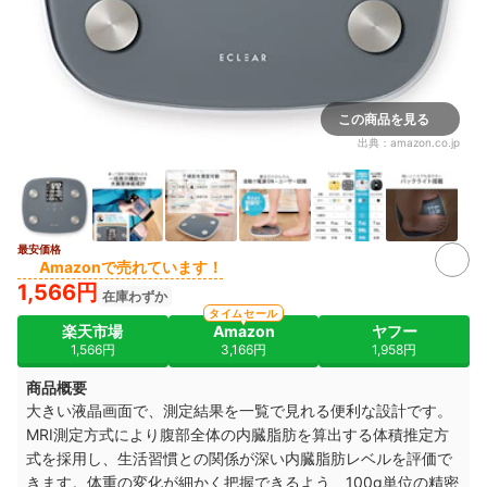
この商品を見る
出典：
amazon.co.jp
最安価格
3+
Amazonで売れています！
1,566円
在庫わずか
タイムセール
楽天市場
Amazon
ヤフー
1,566円
3,166円
1,958円
商品概要
大きい液晶画面で、測定結果を一覧で見れる便利な設計です。
MRI測定方式により腹部全体の内臓脂肪を算出する体積推定方
式を採用し、生活習慣との関係が深い内臓脂肪レベルを評価で
きます。体重の変化が細かく把握できるよう、100g単位の精密