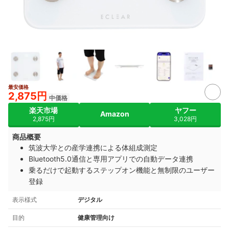
最安価格
2,875円
中価格
楽天市場
ヤフー
Amazon
2,875円
3,028円
商品概要
筑波大学との産学連携による体組成測定
Bluetooth5.0通信と専用アプリでの自動データ連携
乗るだけで起動するステップオン機能と無制限のユーザー
登録
表示様式
デジタル
目的
健康管理向け