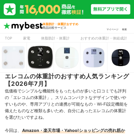
体脂肪計・体重計おすすめ
商品比較サービス
マイページ
検索
TOP
家電
体脂肪計・体重計
おすすめの体重計・体組成計
エレコムの体重計のおすすめ人気ランキング
【2026年7月】
低価格でシンプルな機能性をもったものが多いと口コミでも評判
の「エレコムの体重計」。スリムコンパクトなデザインで使いや
すいものや、専用アプリとの連携が可能なもの・Wi-Fi設定機能を
備えたものなど種類も多いため、自分にあったエレコムの体重計
を選びたいですよね。
今回は、
Amazon・楽天市場・Yahoo!ショッピングの売れ筋か