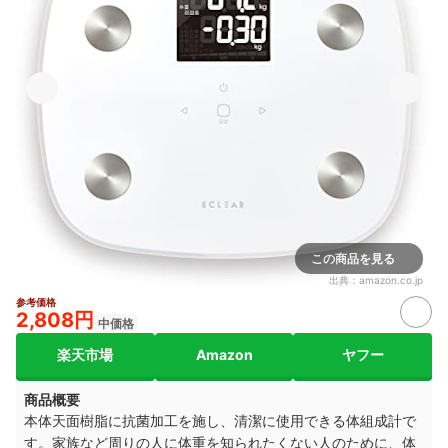
この商品を見る
出典：
amazon.co.jp
参考価格
2,808円
中価格
楽天市場
Amazon
ヤフー
商品概要
本体天面樹脂に抗菌加工を施し、清潔に使用できる体組成計で
す。家族など周りの人に体重を知られたくない人のために、
体