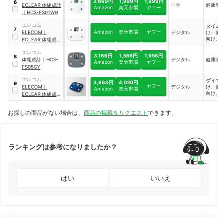
2,669円
1,999円
1,999円
6
ECLEAR 体組成計
不明
健康
Amazon
楽天市場
ヤフー
｜
HCS-FS01WH
エレコム
ダイ
7
Amazon
楽天市場
ヤフー
ELECOM
｜
デジタル
け、
向け
ECLEAR 体組成計
ニン
｜
HCS-FS04WH
エレコム
3,166円
1,566円
1,958円
8
体組成計
｜
HCS-
デジタル
健康
Amazon
楽天市場
ヤフー
FS05GY
エレコム
ダイ
3,663円
4,020円
9
ヤフー
ELECOM
｜
デジタル
け、
Amazon
楽天市場
向け
ECLEAR 体組成計
ニン
｜
HCS-FS01XBU
お探しの商品がない場合は、
商品の掲載をリクエスト
できます。
ランキングは参考になりましたか？
はい
いいえ