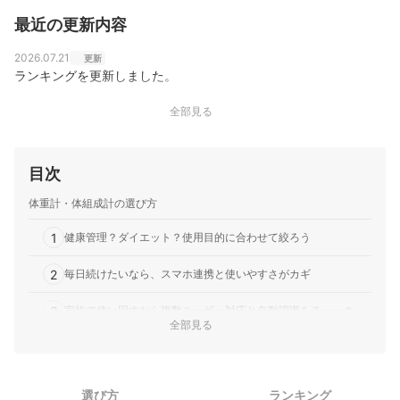
最近の更新内容
2026.07.21
更新
ランキングを更新しました。
全部見る
目次
体重計・体組成計の選び方
1
健康管理？ダイエット？使用目的に合わせて絞ろう
2
毎日続けたいなら、スマホ連携と使いやすさがカギ
3
家族で使い回すなら複数ユーザー対応と自動認識をチェック
全部見る
タニタとオムロンとシャオミの違いは？メーカー別の特徴で選
4
ぼう
選び方
ランキング
エレコムの体重計全9商品おすすめ人気ランキング