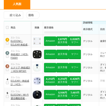
人気順
絞り込み
価格
詳細情報
商品
画像
最安価格
表示様式
目的
エレコム
2,875円
3,028円
1
Amazon
ELECOM
｜
デジタル
健康
楽天市場
ヤフー
ECLEAR 体組成計
｜
HCS-
エレコム
BTFS01WH
トレ
2
Amazon
楽天市場
ヤフー
体組成計
｜
HCS-
デジタル
向け
FSG01
エレコム
ダイ
3
Amazon
楽天市場
ヤフー
エクリア 体組成計
デジタル
け、
向け
｜
HCS-WFS01
エレコム
4,212円
4,214円
4,429円
4
ECLEAR
｜
体組成
デジタル
不明
Amazon
楽天市場
ヤフー
計
｜
HCS-
FS010WH
エレコム
ダイ
5,106円
7,481円
5
Amazon
ELECOM
｜
Wi-Fi
デジタル
け、
楽天市場
ヤフー
向け
通信機能搭載
ニン
ECLEAR 体組成計
エレコム
｜
HCS-WFS03BK