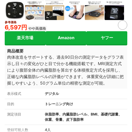
参考価格
2+
6,597円
やや高価格
楽天市場
Amazon
ヤフー
商品概要
肉体改造をサポートする、過去90日分の測定データをグラフ表
示し日々の変化がひと目で分かる機能搭載です。MRI測定方式
により腹部全体の内臓脂肪を算出する体積推定方式を採用し、
正確な内臓脂肪レベルの評価ができます。 体重変化が詳細に把
握しやすいよう、50グラム単位の精密な測定が可能。
表示様式
デジタル
目的
トレーニング向け
測定項目
体脂肪率、内臓脂肪レベル、BMI、基礎代謝量、
体重、骨量、皮下脂肪率
登録可能人数
4人