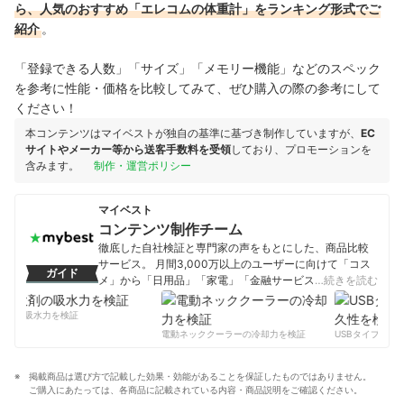
ら、人気のおすすめ「エレコムの体重計」をランキング形式でご
紹介
。
「登録できる人数」「サイズ」「メモリー機能」などのスペック
を参考に性能・価格を比較してみて、ぜひ購入の際の参考にして
ください！
本コンテンツはマイベストが独自の基準に基づき制作していますが、
EC
サイトやメーカー等から送客手数料を受領
しており、プロモーションを
含みます。
制作・運営ポリシー
マイベスト
コンテンツ制作チーム
徹底した自社検証と専門家の声をもとにした、商品比較
サービス。 月間3,000万以上のユーザーに向けて「コス
ガイド
メ」から「日用品」「家電」「金融サービス」まで、ベ
…続きを読む
ストな商品を選んでもらうために、毎日コンテンツを制
作中。
剤の吸水力を検証
コンテンツ制作チームのプロフィール
電動ネッククーラーの冷却力を検証
USBタイプCケー
掲載商品は選び方で記載した効果・効能があることを保証したものではありません。
ご購入にあたっては、各商品に記載されている内容・商品説明をご確認ください。