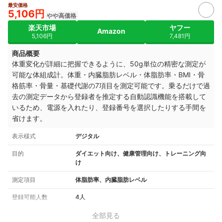
最安価格
5,106円
やや高価格
楽天市場
ヤフー
Amazon
5,106円
7,481円
商品概要
体重変化が詳細に把握できるように、50g単位の精密な測定が
可能な体組成計。体重・内臓脂肪レベル・体脂肪率・BMI・骨
格筋率・骨量・基礎代謝の7項目を測定可能です。乗るだけで過
去の測定データから登録者を推定する自動認識機能を搭載して
いるため、電源を入れたり、登録番号を選択したりする手間を
省けます。
表示様式
デジタル
目的
ダイエット向け、健康管理向け、トレーニング向
け
測定項目
体脂肪率、内臓脂肪レベル
登録可能人数
4人
全部見る