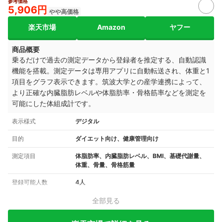
参考価格
5,906円
やや高価格
楽天市場
Amazon
ヤフー
商品概要
乗るだけで過去の測定データから登録者を推定する、自動認識
機能を搭載。測定データは専用アプリに自動転送され、体重と1
項目をグラフ表示できます。筑波大学との産学連携によって、
より正確な内臓脂肪レベルや体脂肪率・骨格筋率などを測定を
可能にした体組成計です。
表示様式
デジタル
目的
ダイエット向け、健康管理向け
測定項目
体脂肪率、内臓脂肪レベル、BMI、基礎代謝量、
体重、骨量、骨格筋量
登録可能人数
4人
全部見る