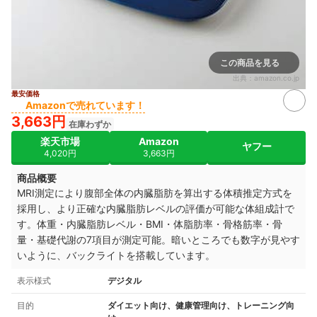
この商品を見る
出典：
amazon.co.jp
最安価格
Amazonで売れています！
3,663円
在庫わずか
楽天市場
Amazon
ヤフー
4,020円
3,663円
商品概要
MRI測定により腹部全体の内臓脂肪を算出する体積推定方式を
採用し、より正確な内臓脂肪レベルの評価が可能な体組成計で
す。
体重・内臓脂肪レベル・BMI・体脂肪率・骨格筋率・骨
量・基礎代謝の7項目が測定可能。
暗いところでも数字が見やす
いように、
バックライトを搭載しています。
表示様式
デジタル
目的
ダイエット向け、健康管理向け、トレーニング向