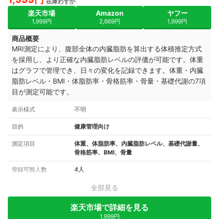
在庫わずか
楽天市場
Amazon
ヤフー
1,999円
2,669円
1,999円
商品概要
MRI測定により、腹部全体の内臓脂肪を算出する体積推定方式
を採用し、より正確な内臓脂肪レベルの評価が可能です。体重
はグラフで管理でき、日々の変化を記録できます。体重・内臓
脂肪レベル・BMI・体脂肪率・骨格筋率・骨量・基礎代謝の7項
目が測定可能です。
表示様式
不明
目的
健康管理向け
測定項目
体重、体脂肪率、内臓脂肪レベル、基礎代謝量、
骨格筋率、BMI、骨量
登録可能人数
4人
全部見る
楽天市場で詳細を見る
1,999円