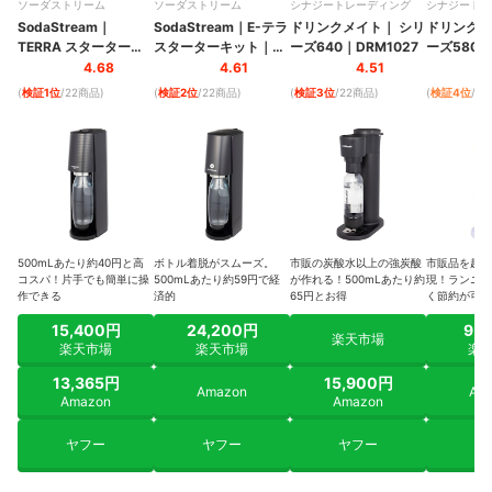
ソーダストリーム
ソーダストリーム
シナジートレーディング
シナジートレ
SodaStream
｜
SodaStream
｜
E-テラ
ドリンクメイト
｜
シリ
ドリンクメ
TERRA スターターキ
スターターキット
｜
ーズ640
｜
DRM1027
ーズ580
｜
ット
｜
SSM1101
SSM1099
4.68
4.61
4.51
(
検証1位
/22商品
)
(
検証2位
/22商品
)
(
検証3位
/22商品
)
(
検証4位
/2
500mLあたり約40円と高
ボトル着脱がスムーズ。
市販の炭酸水以上の強炭酸
市販品を超え
コスパ！片手でも簡単に操
500mLあたり約59円で経
が作れる！500mLあたり約
現！ランニン
作できる
済的
65円とお得
く節約が可能
15,400円
24,200円
9,
楽天市場
楽天市場
楽天市場
楽
13,365円
15,900円
Amazon
Am
Amazon
Amazon
ヤフー
ヤフー
ヤフー
ヤ