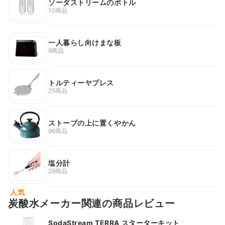
ソーダストリームのボトル
10商品
一人暮らし向けまな板
9商品
トルティーヤプレス
25商品
ストーブの上に置くやかん
96商品
塩分計
29商品
人気
炭酸水メーカー関連の商品レビュー
SodaStream TERRA スターターキット