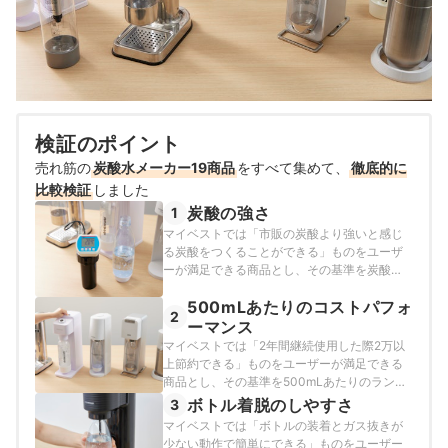
検証のポイント
売れ筋の
炭酸水メーカー19商品
をすべて集めて、
徹底的に
比較検証
しました
炭酸の強さ
1
マイベストでは「市販の炭酸より強いと感じ
る炭酸をつくることができる」ものをユーザ
ーが満足できる商品とし、その基準を炭酸の
強さ（ガスボリューム）が3.0GV以上と定め
500mLあたりのコストパフォ
て以下の方法で検証を行いました。
2
ーマンス
マイベストでは「2年間継続使用した際2万以
上節約できる」ものをユーザーが満足できる
商品とし、その基準を500mLあたりのランニ
ングコストが55円以下と定めて以下の方法で
ボトル着脱のしやすさ
3
検証を行いました。
マイベストでは「ボトルの装着とガス抜きが
少ない動作で簡単にできる」ものをユーザー