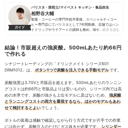
バリスタ・焙煎士/マイベスト キッチン・食品担当
相野谷大輔
製菓・コーヒーの専門学校卒業後、スペシャルティコー
ヒー専門店にてバリスタとして7年間勤務。店舗ではハン
ガイド
ドドリップやラテアートの講師も務め、味や香りへの繊
…続きを読む
細な感覚を磨く。マイベスト入社後はカフェで勤務して
いたこれまでの経験を活かし、コーヒー器具をはじめ、
調理器具やキッチン雑貨、食品・ドリンク、ギフトアイ
結論！市販超えの強炭酸。500mLあたり約66円
テムなど、食まわり全般の商材の比較検証を担当。「ユ
で作れる
ーザーの立場に立って考える」をモットーに、日々の業
務に取り組んでいる。また、焙煎士・バリスタとして現
シナジートレーディングの「ドリンクメイト シリーズ601
在も現場に立ち、実体験に基づいたリアルなレビューを
DRM1012」は、
ボタン1つで炭酸を注入できる手動モデル
です。
届けている。
相野谷大輔のプロフィール
炭酸強度は3.7GVと市販品を超えます。500mLあたりのランニン
グコストは約66円と市販品よりは安いものの、シリーズ内では高
めの水準です。炭酸の強さも上位モデルに及ばないため、
強炭酸
とランニングコストの両方を重視するなら、ほかのモデルもあわ
せて検討するとよい
でしょう。
ボトルの装着は感触で確認しながら行う方式ですが片手での作業
には向かず、炭酸注入のたびにガス抜きが必要です。
シリンダー