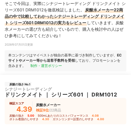
そこで今回は、実際にシナジートレーディング ドリンクメイト シ
リーズ601 DRM1012を徹底検証しました。
炭酸水メーカー22商
品の中で比較してわかったシナジートレーディング ドリンクメイ
ト シリーズ601 DRM1012の実力をレビュー
していきます。炭酸
水メーカーの選び方も紹介しているので、購入を検討中の人はぜ
ひ参考にしてみてくださいね！
2026年07月01日更新
本コンテンツはマイベストが独自の基準に基づき制作していますが、
EC
サイトやメーカー等から送客手数料を受領
しており、プロモーションを
含みます。
制作・運営ポリシー
炭酸の強さ No.1
シナジートレーディング
ドリンクメイト
｜
シリーズ601
｜
DRM1012
検証スコア
炭酸水メーカー
4.39
検証9位
/22商品
炭酸の強さ
5.00
｜
500mLあたりのコストパフォーマンス
4.08
｜
ボトル着脱のしやすさ
4.30
｜
ガスシリンダー設置のしやすさ
4.00