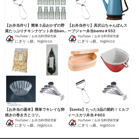
【お弁当作り】簡単３品おかずの野
【お弁当作り】具沢山ちゃんぽんス
菜たっぷりチキンナゲット弁当bento
ープジャー弁当bento＃552
＃575
YouTuber / お弁当料理研究家
YouTuber / お弁当料理研究家
にぎりっ娘。nigiricco
にぎりっ娘。nigiricco
【お弁当の基本】簡単でキレイな卵
【bento】たった3品の節約！ミルフ
焼きの巻き方とコツ。
ィーユカツ弁当＃603
YouTuber / お弁当料理研究家
YouTuber / お弁当料理研究家
にぎりっ娘。nigiricco
にぎりっ娘。nigiricco