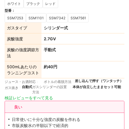
ホワイト
ブラック
レッド
型番
：
SSM7253
SSM1101
SSM7342
SSM7561
ガスタイプ
シリンダー式
炭酸強度
2.7GV
炭酸の強度調節方
手動式
法
500mLあたりの
約40円
ランニングコスト
差し込んで押す（ワンタッチ）
ジュース・お酒対応
ボトルの着脱方法
自動式
ガスシリンダーの設置
本体が自立したままセット可能
ガス抜き
方法
検証レビューをすべて見る
良い
日常使いに十分な強度の炭酸を作れる
市販炭酸水の半額以下で経済的