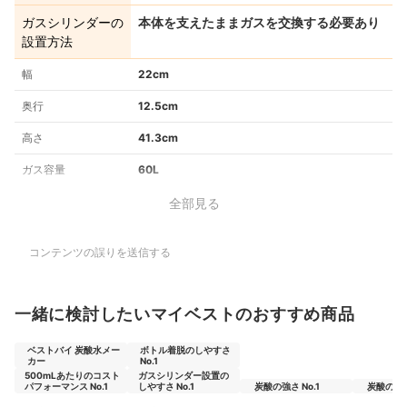
ガスシリンダーの
本体を支えたままガスを交換する必要あり
設置方法
幅
22cm
奥行
12.5cm
高さ
41.3cm
ガス容量
60L
全部見る
コンテンツの誤りを送信する
一緒に検討したいマイベストのおすすめ商品
ベストバイ 炭酸水メー
ボトル着脱のしやすさ
カー
No.1
500mLあたりのコスト
ガスシリンダー設置の
パフォーマンス No.1
しやすさ No.1
炭酸の強さ No.1
炭酸の強さ 