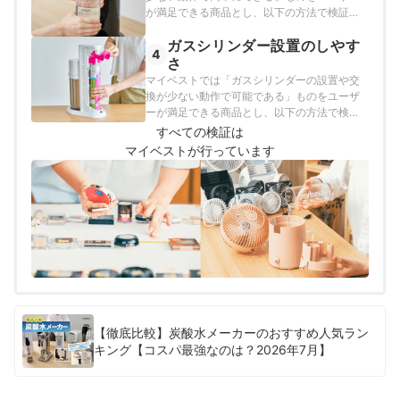
が満足できる商品とし、以下の方法で検証を
行いました。
ガスシリンダー設置のしやす
4
さ
マイベストでは「ガスシリンダーの設置や交
換が少ない動作で可能である」ものをユーザ
ーが満足できる商品とし、以下の方法で検証
を行いました。
すべての検証は
マイベストが行っています
【徹底比較】炭酸水メーカーのおすすめ人気ラン
キング【コスパ最強なのは？2026年7月】