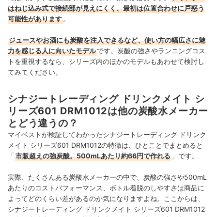
はねじ込み式で接続部が見えにくく、最初は位置合わせに戸惑う
可能性があります
。
ジュースやお酒にも炭酸を注入できるなど、使い方の幅広さに魅
力を感じる人に向いたモデル
です。炭酸の強さやランニングコス
トを重視するなら、シリーズ内のほかのモデルもあわせて検討し
てみてください。
シナジートレーディング ドリンクメイト シ
リーズ601 DRM1012は他の炭酸水メーカー
とどう違うの？
マイベストが検証してわかったシナジートレーディング ドリンク
メイト シリーズ601 DRM1012の特徴は、ひとことでまとめると
「
市販超えの強炭酸。500mLあたり約66円で作れる
」です。
実際、たくさんある炭酸水メーカーの中で、炭酸の強さや500mL
あたりのコストパフォーマンス、ボトル着脱のしやすさは商品に
よってどのくらい差があるのか気になりますよね。ここからは、
シナジートレーディング ドリンクメイト シリーズ601 DRM1012