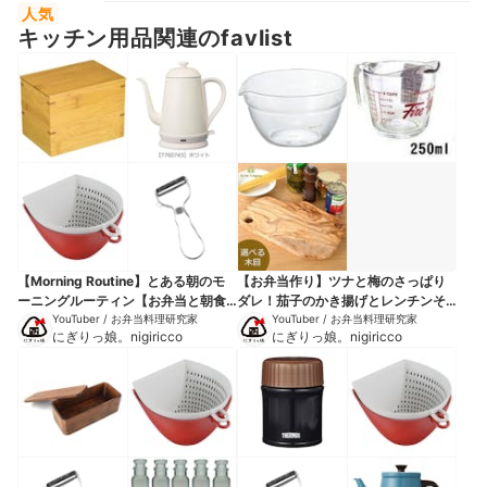
人気
キッチン用品関連のfavlist
【Morning Routine】とある朝のモ
【お弁当作り】ツナと梅のさっぱり
ーニングルーティン【お弁当と朝食
ダレ！茄子のかき揚げとレンチンそ
作り】
YouTuber / お弁当料理研究家
うめん弁当bento＃905
YouTuber / お弁当料理研究家
にぎりっ娘。nigiricco
にぎりっ娘。nigiricco