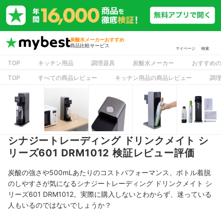
炭酸水メーカーおすすめ
商品比較サービス
マイページ
検索
TOP
キッチン用品
調理器具
炭酸水メーカー
おすすめ
TOP
すべての商品レビュー
キッチン用品の商品レビュー
調
シナジートレーディング ドリンクメイト シ
リーズ601 DRM1012 検証レビュー評価
炭酸の強さや500mLあたりのコストパフォーマンス、ボトル着脱
のしやすさが気になるシナジートレーディング ドリンクメイト シ
リーズ601 DRM1012。実際に購入しないとわからず、迷っている
人もいるのではないでしょうか？