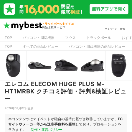
トラックボールおすすめ
商品比較サービス
マイページ
検索
TOP
パソコン・周辺機器
マウス
トラックボール
おす
TOP
すべての商品レビュー
パソコン・周辺機器の商品レビュー
エレコム ELECOM HUGE PLUS M-
HT1MRBK クチコミ評価・評判&検証レビュ
ー
2026年07月07日更新
本コンテンツはマイベストが独自の基準に基づき制作していますが、
EC
サイトやメーカー等から送客手数料を受領
しており、プロモーションを
含みます。
制作・運営ポリシー