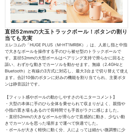
直径52mmの大玉トラックボール！ボタンの割り
当ても充実
エレコムの「HUGE PLUS（M-HT1MRBK）」は、人差し指と中指
で大きなボールを操作する手のひら被せ型のトラックボールで
す。直径52mmの大型ボールはベアリング支持で滑らかに回ると
謳い、わずかな動きでカーソルを動かせます。無線（2.4GHzと
Bluetooth）と有線の3方式に対応し、最大3台まで切り替えて使え
ます。合計10個のボタンに好みの機能を割り当てられ、主要ボタ
ンは静音設計です。
【フィット感やボールの動かしやすさのモニターコメント】
・大型の本体に手のひら全体を乗せられて収まりがよく、親指や
小指の置き場もあるので長時間でも手首がラクに感じました。
・直径52mmの大きなボールが滑らかで直感的に動き、少ない動
きでカーソルを思った場所まで運べて快適でした。
・ボールが大きく軽快に動く分、人によっては細かい微調整に少