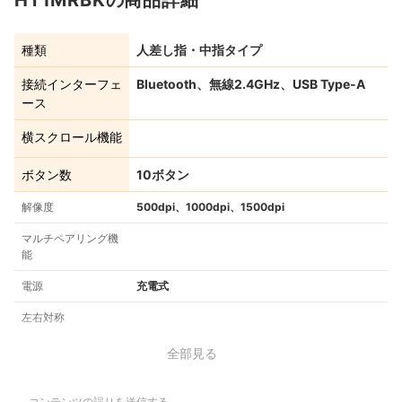
種類
人差し指・中指タイプ
接続インターフェ
Bluetooth、無線2.4GHz、USB Type-A
ース
横スクロール機能
ボタン数
10ボタン
解像度
500dpi、1000dpi、1500dpi
マルチペアリング機
能
電源
充電式
左右対称
全部見る
コンテンツの誤りを送信する