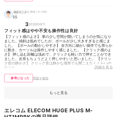
男性 | 0~10代
検証モニター
SS
3
2026/06/11
フィット感はやや不安も操作性は良好
【フィット感のよさ】 掌の少し空間が開いてしまうのが気になり
ました。傾斜は低めでしたが、ボールが少し大きすぎると感じま
した。 【ボールの動かしやすさ】 全方向に細かい操作でも滑らか
に動き、カーソルは操作しやすく感じました。 【クリック感のよ
さ】 押し込む距離は浅めで、クリックも軽い力で押すことができ
ました。反発もちょうどよく押しやすいと思いました。 【クリッ
ク音の静かさ】 クリック音は静かな場所でも聞こえなくくらいの
詳細を見る
音です。
参考になった
問題を報告
もっと見る
エレコム ELECOM HUGE PLUS M-
HT1MRBKの商品詳細