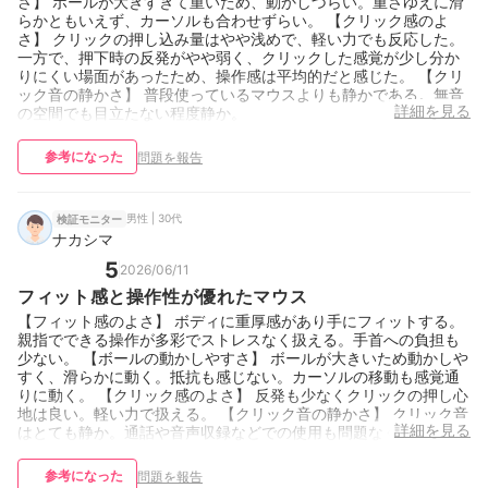
さ】 ボールが大きすぎて重いため、動かしづらい。重さゆえに滑
らかともいえず、カーソルも合わせずらい。 【クリック感のよ
さ】 クリックの押し込み量はやや浅めで、軽い力でも反応した。
一方で、押下時の反発がやや弱く、クリックした感覚が少し分か
りにくい場面があったため、操作感は平均的だと感じた。 【クリ
ック音の静かさ】 普段使っているマウスよりも静かである。無音
詳細を見る
の空間でも目立たない程度静か。
参考になった
問題を報告
男性 | 30代
検証モニター
ナカシマ
5
2026/06/11
フィット感と操作性が優れたマウス
【フィット感のよさ】 ボディに重厚感があり手にフィットする。
親指でできる操作が多彩でストレスなく扱える。手首への負担も
少ない。 【ボールの動かしやすさ】 ボールが大きいため動かしや
すく、滑らかに動く。抵抗も感じない。カーソルの移動も感覚通
りに動く。 【クリック感のよさ】 反発も少なくクリックの押し心
地は良い。軽い力で扱える。 【クリック音の静かさ】 クリック音
詳細を見る
はとても静か。通話や音声収録などでの使用も問題なく行える。
参考になった
問題を報告