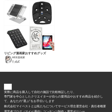
リビング漫画家おすすめグッズ
WEB漫画家
たぬ£
実際に商品を購入して自社の施設で比較検証したり、
専門家を中心としたクリエイターが自らの愛用品やおすすめ商品を紹介し
て、あなたの“選ぶ”をお手伝いします
株式会社マイベストとは
私たちについて
サービス理念
運営会社・責任者概要
運営者ブログ（マイベ通信）
コンテンツ制作・運営ポリシー