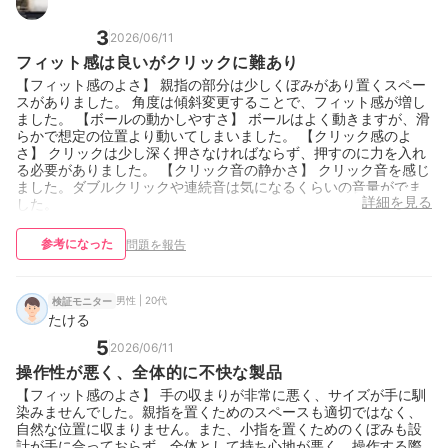
だけ作りが脆いように感じる。チルトを使うとあそびがあり、ま
た安っぽい音がするのでここのせいで星を１つ失いました、、、 ​
3
おすすめできる人・できない人 🙆​向いている人 ​大画面モニターを
2026/06/11
使っている人 ​腱鞘炎や手首の痛みに悩んでいる人 ​ボタンをたくさ
フィット感は良いがクリックに難あり
んカスタマイズして作業を効率化したい人 🤦​向いていない人 ​手が
【フィット感のよさ】 親指の部分は少しくぼみがあり置くスペー
小さめの人（ボタンに指が届きにくい可能性あり） ​デスクのスペ
スがありました。 角度は傾斜変更することで、フィット感が増し
ースに余裕がない人 ​「買ってすぐに直感で使いたい」という人
ました。 【ボールの動かしやすさ】 ボールはよく動きますが、滑
（慣れるまでの忍耐が必要） ​💡 総評 最初は「なんだこれ、使いに
らかで想定の位置より動いてしまいました。 【クリック感のよ
くい！」ってなる可能性大ですが、1週間我慢して使い続けると、
さ】 クリックは少し深く押さなければならず、押すのに力を入れ
脳の回路が書き換わって手放せなくなります。親指クリックと定
る必要がありました。 【クリック音の静かさ】 クリック音を感じ
期的な掃除さえ受け入れられれば、最高の相棒になりますよ。
ました。ダブルクリックや連続音は気になるくらいの音量がでま
詳細を見る
した。
参考になった
問題を報告
男性 | 20代
検証モニター
たける
5
2026/06/11
操作性が悪く、全体的に不快な製品
【フィット感のよさ】 手の収まりが非常に悪く、サイズが手に馴
染みませんでした。親指を置くためのスペースも適切ではなく、
自然な位置に収まりません。また、小指を置くためのくぼみも設
計が手に合っておらず、全体として持ち心地が悪く、操作する際