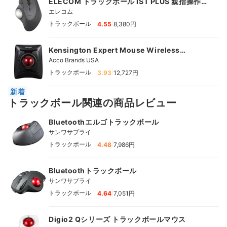
ELECOM トラックボール IST PLUS 親指操作タ
イプ ボールローラー
エレコム
|
トラックボール
4.55
8,380円
Kensington Expert Mouse Wireless
Trackball
Acco Brands USA
|
トラックボール
3.93
12,727円
新着
トラックボール関連の商品レビュー
Bluetoothエルゴトラックボール
サンワサプライ
|
トラックボール
4.48
7,986円
Bluetoothトラックボール
サンワサプライ
|
トラックボール
4.64
7,051円
Digio2 Qシリーズ トラックボールマウス