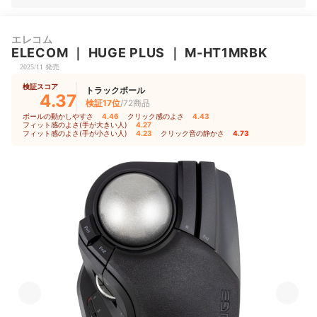
エレコム
ELECOM
｜
HUGE PLUS
｜
M-HT1MRBK
2025/11 発売
検証スコア
トラックボール
4.37
検証17位
/72商品
ボールの動かしやすさ
4.46
｜
クリック感のよさ
4.43
｜
フィット感のよさ(手が大きい人)
4.27
｜
フィット感のよさ(手が小さい人)
4.23
｜
クリック音の静かさ
4.73