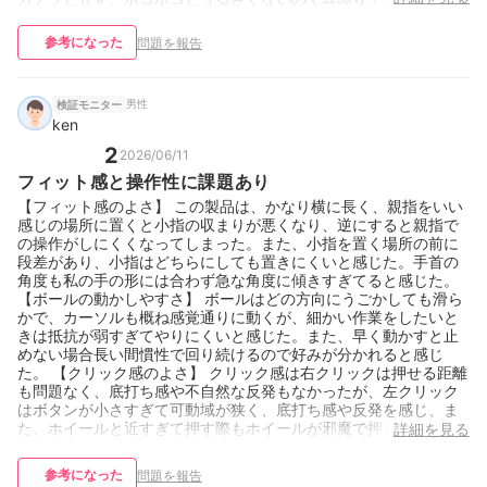
参考になった
問題を報告
男性
検証モニター
ken
2
2026/06/11
フィット感と操作性に課題あり
【フィット感のよさ】 この製品は、かなり横に長く、親指をいい
感じの場所に置くと小指の収まりが悪くなり、逆にすると親指で
の操作がしにくくなってしまった。また、小指を置く場所の前に
段差があり、小指はどちらにしても置きにくいと感じた。手首の
角度も私の手の形には合わず急な角度に傾きすぎてると感じた。
【ボールの動かしやすさ】 ボールはどの方向にうごかしても滑ら
かで、カーソルも概ね感覚通りに動くが、細かい作業をしたいと
きは抵抗が弱すぎてやりにくいと感じた。また、早く動かすと止
めない場合長い間慣性で回り続けるので好みが分かれると感じ
た。 【クリック感のよさ】 クリック感は右クリックは押せる距離
も問題なく、底打ち感や不自然な反発もなかったが、左クリック
はボタンが小さすぎて可動域が狭く、底打ち感や反発を感じ、ま
た、ホイールと近すぎて押す際もホイールが邪魔で押しにくかっ
詳細を見る
た。 【クリック音の静かさ】 クリック音は静かで耳障りではな
く、静かな環境で使っても問題になる様な音ではないと感じた。
参考になった
問題を報告