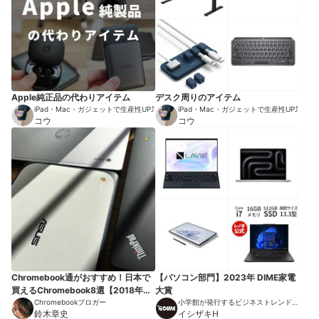
Apple純正品の代わりアイテム
デスク周りのアイテム
iPad・Mac・ガジェットで生産性UP⤴︎
iPad・Mac・ガジェットで生産性UP⤴︎
コウ
コウ
Chromebook通がおすすめ！日本で
【パソコン部門】2023年 DIME家電
買えるChromebook8選【2018年
大賞
版】
Chromebookブロガー
小学館が発行するビジネストレンドマ
鈴木章史
ガジン
イシザキH