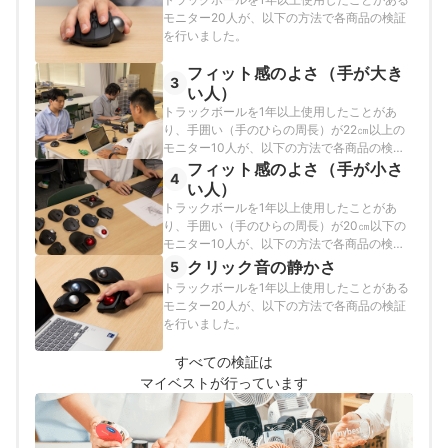
モニター20人が、以下の方法で各商品の検証
を行いました。
フィット感のよさ（手が大き
3
い人）
トラックボールを1年以上使用したことがあ
り、手囲い（手のひらの周長）が22㎝以上の
モニター10人が、以下の方法で各商品の検証
を行いました。
フィット感のよさ（手が小さ
4
い人）
トラックボールを1年以上使用したことがあ
り、手囲い（手のひらの周長）が20㎝以下の
モニター10人が、以下の方法で各商品の検証
を行いました。
クリック音の静かさ
5
トラックボールを1年以上使用したことがある
モニター20人が、以下の方法で各商品の検証
を行いました。
すべての検証は
マイベストが行っています