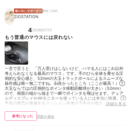
駆け出しサポーター
男性 | 20代
ZIOSTATION
4
2026/07/13
もう普通のマウスには戻れない
一言で言うと、「万人受けはしないけど、ハマる人にはこれ以外
考えられなくなる最高のマウス」です。手のひら全体を乗せる圧
倒的な安心感と、52mmの大玉トラックボールによるスムーズな
操作感は唯一無二ですね。 ​👍️良かったところ（ここが最高！） ​①
大玉ならではの圧倒的なポインタ移動距離 ​球が大きい（52mm）
ので、画面の端から端まで一瞬でポインタを飛ばせます。デュア
ルディスプレイや4Kモニターを使っている人には本当に快適。 ​②
手首の疲労が激減するクッション ​本体の下半分が低反発素材のパ
詳細を見る
ームレストになっていて、手のひらを「ベタッ」と乗せられま
す。手首を浮かせる必要がないので、長時間のデスクワークでも
参考になった
問題を報告
全く疲れません。 ​③ボタンが豊富で割り当て放題 ​ボタンが計8個
（チルトホイール含めるともっと）あるので、専用ソフトで「コ
ピー」「貼り付け」「ブラウザの戻る・進む」などを割り当てる