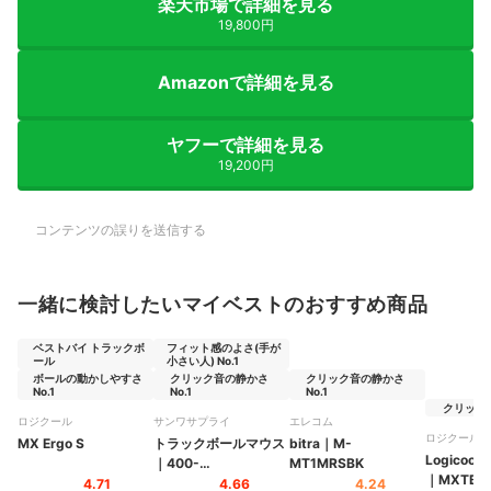
楽天市場で詳細を見る
19,800円
Amazonで詳細を見る
ヤフーで詳細を見る
19,200円
コンテンツの誤りを送信する
一緒に検討したいマイベストのおすすめ商品
ベストバイ トラックボ
フィット感のよさ(手が
ール
小さい人) No.1
ボールの動かしやすさ
クリック音の静かさ
クリック音の静かさ
No.1
No.1
No.1
クリック感
ロジクール
サンワサプライ
エレコム
ロジクール
MX Ergo S
トラックボールマウス
bitra
｜
M-
Logicool
｜
400-
MT1MRSBK
｜
MXTB1
MAWBTB230BK
4.71
4.66
4.24