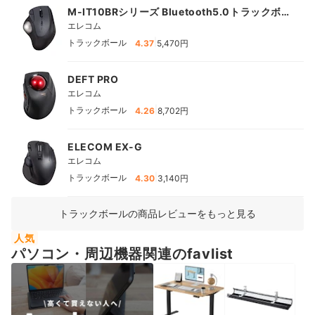
M-IT10BRシリーズ Bluetooth5.0トラックボー
ル "IST"5ボタン 人工ルビーモデル
エレコム
|
トラックボール
4.37
5,470円
DEFT PRO
エレコム
|
トラックボール
4.26
8,702円
ELECOM EX-G
エレコム
|
トラックボール
4.30
3,140円
トラックボールの商品レビューをもっと見る
人気
パソコン・周辺機器関連のfavlist