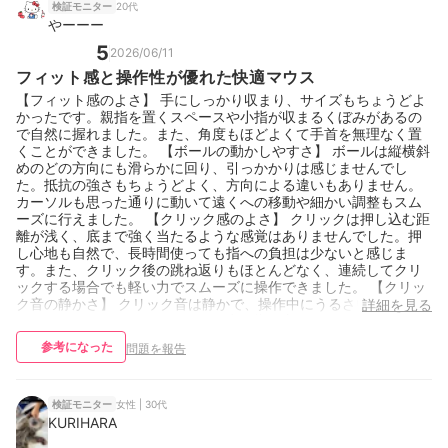
と、左手キーボードの出番が減るレベルで爆速化します。 また専
20代
検証モニター
用のソフト（エレコム マウスアシスタント 6）をダウンロードを
やーーー
すると様々な設定が細かくできるのでめちゃくちゃ便利！ ⚙️マウ
5
2026/06/11
スのレビューではないがエレコム マウスアシスタント 6のレビュ
ーも記載しておく。 ①キーの「連続押し」コマンド登録が便利す
フィット感と操作性が優れた快適マウス
ぎる これまで単発のショートカットしか割り当てられなかったの
【フィット感のよさ】 手にしっかり収まり、サイズもちょうどよ
が、最大6キーまでのコマンド入力（連続押し）に対応。特定のソ
かったです。親指を置くスペースや小指が収まるくぼみがあるの
フトでよく使う「一連のキー操作」をマウスの1ボタンに集約でき
で自然に握れました。また、角度もほどよくて手首を無理なく置
るのが最高です。 ​②ジェスチャー機能の細かさは相変わらず優秀
くことができました。 【ボールの動かしやすさ】 ボールは縦横斜
上下左右だけでなく、最大4段階の組み合わせジェスチャーができ
めのどの方向にも滑らかに回り、引っかかりは感じませんでし
るので、ブラウザのタブ閉じや更新、仮想デスクトップの切り替
た。抵抗の強さもちょうどよく、方向による違いもありません。
えが片手で完結します（ただ、覚えきれないので結局4〜8パター
カーソルも思った通りに動いて遠くへの移動や細かい調整もスム
ンくらいに落ち着きますが……）。 ​③設定の切り替えがスムーズ
ーズに行えました。 【クリック感のよさ】 クリックは押し込む距
「Excelを開いているときはこの設定」「Chromeのときはこの設
離が浅く、底まで強く当たるような感覚はありませんでした。押
定」というアプリ別のプロファイル自動切り替えが優秀。作業の
し心地も自然で、長時間使っても指への負担は少ないと感じま
切り替え時にストレスがありません。 ​④フライングスクロールの
す。また、クリック後の跳ね返りもほとんどなく、連続してクリ
廃止（人によってはメリット） 勢いよく回すと自動スクロールす
ックする場合でも軽い力でスムーズに操作できました。 【クリッ
る機能が今作でなくなりましたが、あれは誤爆が多くて使いづら
ク音の静かさ】 クリック音は静かで、操作中にうるさいと感じる
詳細を見る
かったので、削ぎ落とされてスッキリしました。 ​👎️気になるとこ
ことはありませんでした。また、音の響き方もやわらかく、耳障
ろ（ここは覚悟して！） ​①とにかくデカい、場所を取る ​名前の通
りに感じることなく快適に使用できました。
り「HUGE（巨大）」です。一般的なマウスの1.5倍〜2倍近くある
参考になった
問題を報告
ので、デスクが狭い人は詰みます。持ち運びもほぼ不可能です。 ​
②​支持球のメンテナンスが必須 ​使っているとボールの動きが「カ
ツカツ」と引っかかるようになります。週に1回くらい裏からボー
女性 | 30代
検証モニター
ルをペン等で押し出して、支持球についた手の脂やホコリを掃除
KURIHARA
する必要があります。 ③チルトホイールの作りがイマイチ ここ