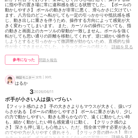
に指や手の置き場に常に違和感を感じる状態でした。 【ボールの
動かしやすさ】 ボールの動きが非常に悪く、滑らかさに欠けてい
ます。八方位のどこへ転がしても一定の引っかかりや抵抗感を感
じ、動き出しに重さを伴うため、操作する方向によって感覚が大
きく変わってしまいます。 また、カーソルの操作についても、指
の動きと画面上のカーソルの挙動が一致しません。ボールを強く
転がしても思い通りの距離を移動してくれず、逆に細かい操作を
しようとすると引っかかって微調整が効かないため、直感的な操
作が全くできませんでした。トラックボールの核となる操作性能
詳細を見る
が非常に低く、実用に耐えない状態です。 【クリック感のよさ】
クリックの押し心地は非常に悪く、指に過度な負担がかかりま
参考になった
問題を報告
す。押し込める距離が不自然に深く、クリックするたびに底打ち
するような硬い感触が指に伝わり、非常に不快です。また、クリ
ックの反応が非常に重いため、軽い力では押し込むことができま
せん。さらに、クリック後の跳ね返りが強すぎて次のクリック動
女性 | 30代
検証モニター
作と干渉するため、連続した操作がスムーズに行えず、指がすぐ
はるか
に疲れてしまう製品でした。 【クリック音の静かさ】 クリック音
3
2026/06/11
が非常に大きく、操作のたびに耳障りな甲高い音が響きます。周
囲に音が漏れるだけでなく、自分自身にとっても作業の集中を削
ボ手が小さい人は扱いづらい
がれる不快な音質です。静音性は皆無に等しく、静かな環境で使
【フィット感のよさ】 手の大きさよりもマウスが大きく、扱いづ
用するには到底耐えられない騒音レベルです。
らさがある 【ボールの動かしやすさ】 ボールに重さがあり、少し
の力で動かしやすい。動きも滑らかなので、遠くに動かしたい時
も、細かく動かしたい時も感覚通りに動く。 【クリック感のよ
さ】 深さも押し返しも心地よい。ただ、指全体で押す必要がある
のでやや力が入りやすく疲れそう。 【クリック音の静かさ】 音は
詳細を見る
カチッとせず、ポコポコとうるさくないので耳障りでなく静か