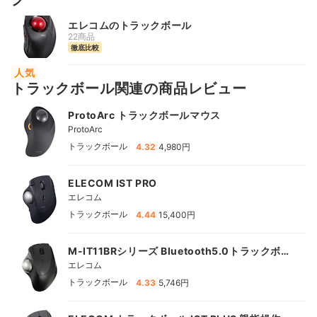
エレコムのトラックボール
22商品
徹底比較
人気
トラックボール関連の商品レビュー
ProtoArc トラックボールマウス
ProtoArc
|
トラックボール
4.32
4,980円
ELECOM IST PRO
エレコム
|
トラックボール
4.44
15,400円
M-IT11BRシリーズ Bluetooth5.0トラックボー
ル "IST"5ボタン ベアリングモデル
エレコム
|
トラックボール
4.33
5,746円