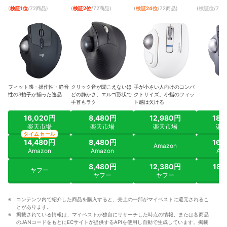
(
検証1位
/72商品
)
(
検証2位
/72商品
)
(
検証24位
/72商品
)
(
検証位
/72
フィット感・操作性・静音
クリック音が聞こえないほ
手が小さい人向けのコンパ
性の3拍子が揃った逸品
どの静かさ。エルゴ形状で
クトサイズ。小指のフィッ
手首もラク
ト感は欠ける
16,020円
8,480円
12,980円
18,
楽天市場
楽天市場
楽天市場
楽
タイムセール
14,480円
8,480円
16,
Amazon
Amazon
Amazon
Am
8,480円
12,380円
18,
ヤフー
ヤフー
ヤフー
ヤ
コンテンツ内で紹介した商品を購入すると、売上の一部がマイベストに還元されるこ
とがあります。
掲載されている情報は、マイベストが独自にリサーチした時点の情報、または各商品
のJANコードをもとにECサイトが提供するAPIを使用し自動で生成しています。掲載