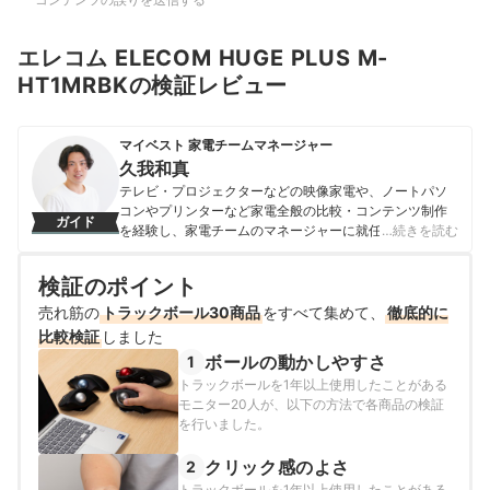
エレコム ELECOM HUGE PLUS M-
HT1MRBKの検証レビュー
マイベスト 家電チームマネージャー
久我和真
テレビ・プロジェクターなどの映像家電や、ノートパソ
コンやプリンターなど家電全般の比較・コンテンツ制作
ガイド
を経験し、家電チームのマネージャーに就任。キャリブ
…続きを読む
レーションソフトを用いたテレビ・プロジェクターの画
質測定を設計したり、ノートパソコンのベンチマークテ
検証のポイント
ストに取り組んだりしてきた。「ユーザーにとってベス
トな選択体験を提供する」ことを心がけて、コンテンツ
売れ筋の
トラックボール30商品
をすべて集めて、
徹底的に
制作を行っている。
比較検証
しました
久我和真のプロフィール
ボールの動かしやすさ
1
トラックボールを1年以上使用したことがある
モニター20人が、以下の方法で各商品の検証
を行いました。
クリック感のよさ
2
トラックボールを1年以上使用したことがある