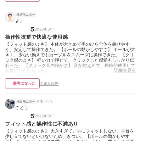
検証モニター
よ」
5
2026/06/11
操作性抜群で快適な使用感
【フィット感のよさ】 本体が大きめで手のひら全体を乗せやす
く、安定して操作できた。 【ボールの動かしやすさ】 ボールが大
きく、少ない動きでもカーソルをスムーズに操作できた。 【クリ
ック感のよさ】 軽い力で押せて、クリックした感覚もしっかり伝
わった。 【クリック音の静かさ】 音が控えめで、長時間使用して
詳細を見る
も気にならなかった。
参考になった
問題を報告
男性 | 20代
検証モニター
さとう
5
2026/06/11
フィット感と操作性に不満あり
【フィット感のよさ】 大きすぎて、手にフィットしない。手首を
少し立てないといけないため、きつい。 【ボールの動かしやす