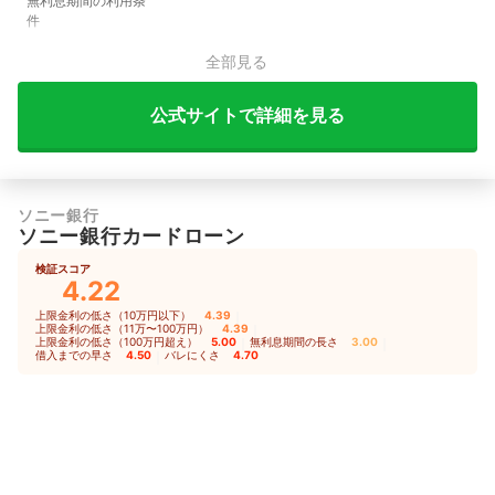
無利息期間の利用条
件
全部見る
公式サイトで詳細を見る
ソニー銀行
ソニー銀行カードローン
検証スコア
4.22
上限金利の低さ（10万円以下）
4.39
｜
上限金利の低さ（11万〜100万円）
4.39
｜
上限金利の低さ（100万円超え）
5.00
｜
無利息期間の長さ
3.00
｜
借入までの早さ
4.50
｜
バレにくさ
4.70