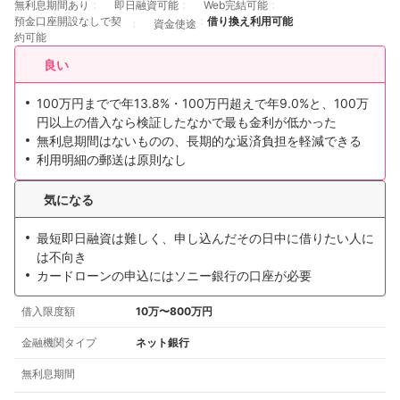
無利息期間あり
即日融資可能
Web完結可能
預金口座開設なしで契
借り換え利用可能
資金使途
約可能
良い
100万円までで年13.8%・100万円超えで年9.0%と、100万
円以上の借入なら検証したなかで最も金利が低かった
無利息期間はないものの、長期的な返済負担を軽減できる
利用明細の郵送は原則なし
気になる
最短即日融資は難しく、申し込んだその日中に借りたい人に
は不向き
カードローンの申込にはソニー銀行の口座が必要
借入限度額
10万〜800万円
金融機関タイプ
ネット銀行
無利息期間