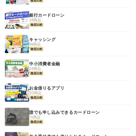
徹底比較
銀行カードローン
38商品
徹底比較
キャッシング
99商品
徹底比較
中小消費者金融
24商品
徹底比較
お金借りるアプリ
30商品
徹底比較
誰でも申し込みできるカードローン
15商品
徹底比較