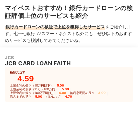
マイベストおすすめ！銀行カードローンの検
証評価上位のサービスも紹介
銀行カードローンの検証で上位を獲得したサービス
をご紹介しま
す。七十七銀行 77スマートネクスト以外にも、ぜひ以下のおすす
めサービスも検討してみてくださいね。
JCB
JCB CARD LOAN FAITH
検証スコア
4.59
上限金利の低さ（10万円以下）
5.00
｜
上限金利の低さ（11万〜100万円）
5.00
｜
上限金利の低さ（100万円超え）
4.08
｜
無利息期間の長さ
3.00
｜
借入までの早さ
5.00
｜
バレにくさ
4.70