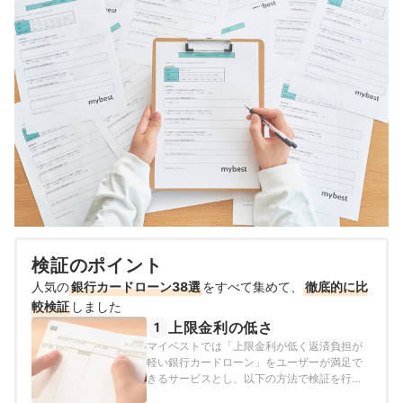
検証のポイント
人気の
銀行カードローン38選
をすべて集めて、
徹底的に比
較検証
しました
上限金利の低さ
1
マイベストでは「上限金利が低く返済負担が
軽い銀行カードローン」をユーザーが満足で
きるサービスとし、以下の方法で検証を行い
ました。2026年8月3日時点の情報をもとに検