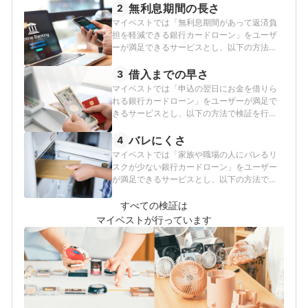
証を行っています。
無利息期間の長さ
2
マイベストでは「無利息期間があって返済負
担を軽減できる銀行カードローン」をユーザ
ーが満足できるサービスとし、以下の方法で
検証を行いました。2025年10月21日時点の情
報をもとに検証を行っています。
借入までの早さ
3
マイベストでは「申込の翌日にお金を借りら
れる銀行カードローン」をユーザーが満足で
きるサービスとし、以下の方法で検証を行い
ました。2025年10月21日時点の情報をもとに
検証を行っています。
バレにくさ
4
マイベストでは「家族や職場の人にバレるリ
スクが少ない銀行カードローン」をユーザー
が満足できるサービスとし、以下の方法で検
証を行いました。2025年10月21日時点の情報
をもとに検証を行っています。
すべての検証は
マイベストが行っています