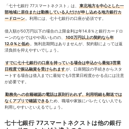
大島凱斗のプロフィール
「七十七銀行 77スマートネクスト」は、
東北地方を中心とした一
部地域に居住または勤務している人だけが申し込める地方銀行カ
ードローン
。利用には、七十七銀行の口座が必須です。
借入額が50万円以下の場合の上限金利は年14.8％と銀行カードロ
ーンのなかではやや高いものの、
100万円以上の契約なら年
12.0％と低め
。無利息期間はありませんが、契約額によっては返
済負担を抑えやすいでしょう。
すでに七十七銀行の口座を持っている場合は申込から最短3営業
日程度で振込融資を受けられます
が、口座開設の手続きからスタ
ートする場合は借入までに最短でも5営業日程度かかる点には注意
が必要です。
勤務先への在籍確認の電話は原則行われず、利用明細も郵送では
なくアプリで確認できる
ため、職場や家族にバレたくない人でも
利用しやすいといえるでしょう。
七十七銀行 77スマートネクストは他の銀行