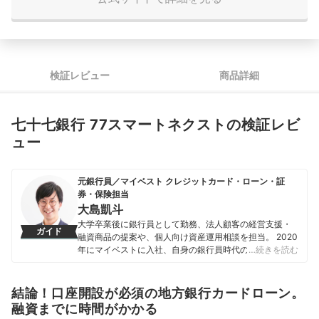
検証レビュー
商品詳細
七十七銀行 77スマートネクストの検証レビ
ュー
元銀行員／マイベスト クレジットカード・ローン・証
券・保険担当
大島凱斗
大学卒業後に銀行員として勤務、法人顧客の経営支援・
ガイド
融資商品の提案や、個人向け資産運用相談を担当。 2020
年にマイベストに入社、自身の銀行員時代の経験を活か
…続きを読む
し、カードローン・クレジットカード・生命保険・損害
保険・株式投資などの金融サービスやキャッシュレス決
済を専門に解説コンテンツの制作を統括する。 また、
結論！口座開設が必須の地方銀行カードローン。
Yahoo!ファイナンスで借入や投資への疑問や基礎知識に
融資までに時間がかかる
関する連載も担当している。