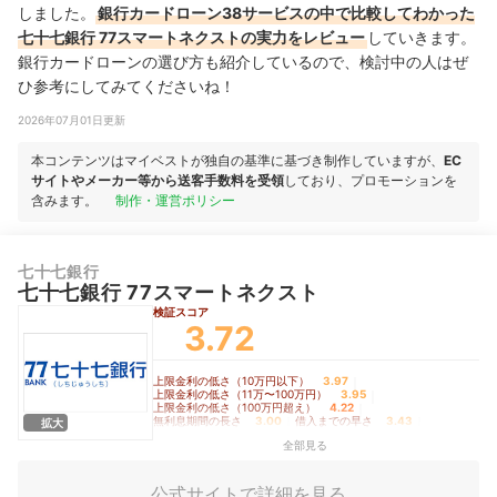
しました。
銀行カードローン38サービスの中で比較してわかった
七十七銀行 77スマートネクストの実力をレビュー
していきます。
銀行カードローンの選び方も紹介しているので、検討中の人はぜ
ひ参考にしてみてくださいね！
2026年07月01日更新
本コンテンツはマイベストが独自の基準に基づき制作していますが、
EC
サイトやメーカー等から送客手数料を受領
しており、プロモーションを
含みます。
制作・運営ポリシー
七十七銀行
七十七銀行 77スマートネクスト
検証スコア
3.72
上限金利の低さ（10万円以下）
3.97
｜
上限金利の低さ（11万〜100万円）
3.95
｜
上限金利の低さ（100万円超え）
4.22
｜
無利息期間の長さ
3.00
｜
借入までの早さ
3.43
｜
拡大
バレにくさ
4.70
全部見る
公式サイトで詳細を見る