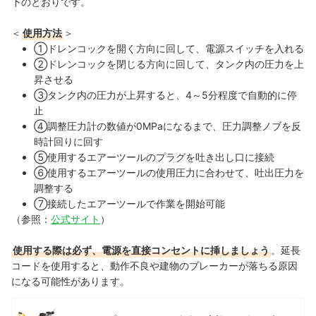
下のとおりです。
＜
使用方法
＞
①ドレンコックを開く方向に回して、電源スイッチを入れる
②ドレンコックを閉じる方向に回して、タンク内の圧力を上
昇させる
③タンク内の圧力が上昇すると、4～5分程度で自動的に停
止
④調整圧力計の数値が0MPaになるまで、圧力調整ノブを反
時計回りに回す
⑤使用するエアーツールのプラグを吐き出し口に接続
⑥使用するエアーツールの使用圧力に合わせて、吐出圧力を
調整する
⑦接続したエアーツールで作業を開始可能
（参照：
公式サイト
）
使用する際は必ず、電源を直接コンセントに挿しましょう
。延長
コードを使用すると、動作不良や建物のブレーカーが落ちる原因
になる可能性があります。