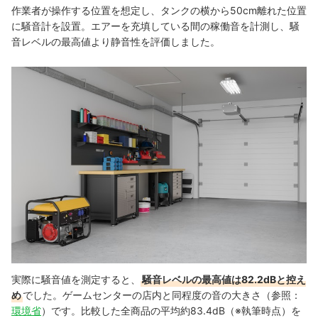
作業者が操作する位置を想定し、タンクの横から50cm離れた位置
に騒音計を設置。エアーを充填している間の稼働音を計測し、騒
音レベルの最高値より静音性を評価しました。
実際に騒音値を測定すると、
騒音レベルの最高値は82.2dBと控え
め
でした。ゲームセンターの店内と同程度の音の大きさ（参照：
環境省
）です。比較した全商品の平均約83.4dB（※執筆時点）を