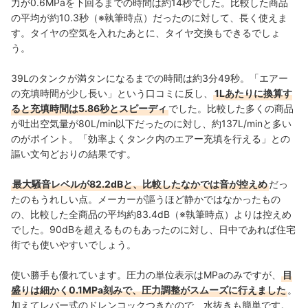
力が0.6MPaを下回るまでの時間は約14秒でした。比較した商品
の平均が約10.3秒（※執筆時点）だったのに対して、長く使えま
す。タイヤの空気を入れたあとに、タイヤ交換もできるでしょ
う。
39Lのタンクが満タンになるまでの時間は約3分49秒。「エアー
の充填時間が少し長い」という口コミに反し、
1Lあたりに換算す
ると充填時間は5.86秒とスピーディ
でした。比較した多くの商品
が吐出空気量が80L/min以下だったのに対し、約137L/minと多い
のがポイント。「効率よくタンク内のエアー充填を行える」との
謳い文句どおりの結果です。
最大騒音レベルが82.2dBと、比較したなかでは音が控えめ
だっ
たのもうれしい点。メーカーが謳うほど静かではなかったもの
の、比較した全商品の平均約83.4dB（※執筆時点）よりは控えめ
でした。90dBを超えるものもあったのに対し、日中であれば住宅
街でも使いやすいでしょう。
使い勝手も優れています。圧力の単位表示はMPaのみですが、
目
盛りは細かく0.1MPa刻みで、圧力調整がスムーズに行えました
。
加えてレバー式のドレンコックつきなので、水抜きも簡単です。