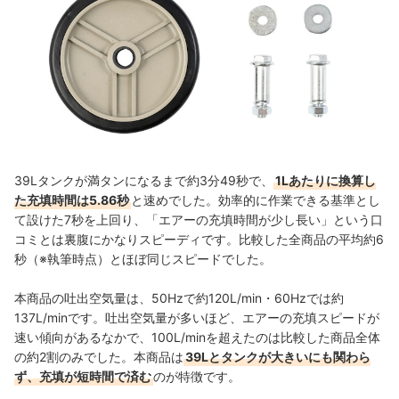
39Lタンクが満タンになるまで約3分49秒で、
1Lあたりに換算し
た充填時間は5.86秒
と速めでした。効率的に作業できる基準とし
て設けた7秒を上回り、「エアーの充填時間が少し長い」という口
コミとは裏腹にかなりスピーディです。比較した全商品の平均約6
秒（※執筆時点）とほぼ同じスピードでした。
本商品の吐出空気量は、50Hzで約120L/min・60Hzでは約
137L/minです。吐出空気量が多いほど、エアーの充填スピードが
速い傾向があるなかで、100L/minを超えたのは比較した商品全体
の約2割のみでした。本商品は
39Lとタンクが大きいにも関わら
ず、充填が短時間で済む
のが特徴です。