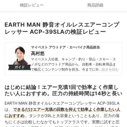
検証レビュー
商品詳細
EARTH MAN 静音オイルレスエアーコンプ
レッサー ACP-39SLAの検証レビュー
マイベスト アウトドア・カーバイク用品担当
高村悠
マイベスト入社後、キャンプ・釣り・登山・スキー・ス
ノボなどのアウトドア用品から、自動車・自転車用品ま
ガイド
で幅広くコンテンツ制作を担当。今までに500以上の商
…続きを読む
品を検証してきた実績を持つ。専門家への取材を重ねて
知識を深め、「わかりやすい情報で、一人ひとりにぴっ
たりの選択肢を提案すること」をモットーに、コンテン
はじめに結論！エアー充填1回で効率よく作業し
ツ制作を行なっている。
たい人におすすめ。圧力の持続時間は14秒と長い
高村悠のプロフィール
EARTH MAN 静音オイルレスエアーコンプレッサー ACP-39SLA
は、
できるだけエアー充填の回数を抑えて効率よく作業したい人
におすすめ
。タンクが39Lと大容量ということもあり、圧力の落
ちにくさは比較したなかでもトップクラスです。実際に試すと圧