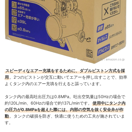
出典：
amazon.co.jp
スピーディなエアー充填をするために、ダブルピストン方式を採
用
。
2つのピストンが交互に動いてエアーを押し出すことで、効率
よくタンク内のエアー充填を行えると謳っています。
タンク内の最高吐出圧力は0.8MPa。吐出空気量は50Hzの場合で
約120L/min、60Hzの場合で約137L/minです。
使用中にタンク内
の圧力が0.8MPaを超えた際には、内部の空気を抜く安全弁が作
動
。タンクの破損を防ぎ、快適に使うための工夫が施されていま
す。