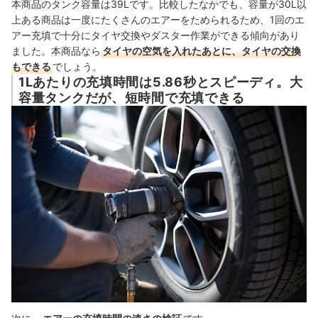
本商品のタンク容量は39Lです。比較したなかでも、容量が30L以
上ある商品は一度にたくさんのエアーをためられるため、1回のエ
アー充填で十分にタイヤ交換やダスター作業ができる傾向があり
ました。本商品なら
タイヤの空気を入れたあとに、タイヤの交換
もできる
でしょう。
1Lあたりの充填時間は5.86秒とスピーディ。大
容量タンクだが、短時間で充填できる