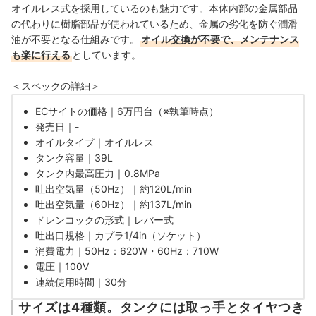
オイルレス式を採用しているのも魅力です。本体内部の金属部品
の代わりに樹脂部品が使われているため、金属の劣化を防ぐ潤滑
油が不要となる仕組みです。
オイル交換が不要で、メンテナンス
も楽に行える
としています。
＜スペックの詳細＞
ECサイトの価格｜6万円台（※執筆時点）
発売日｜-
オイルタイプ｜オイルレス
タンク容量｜39L
タンク内最高圧力｜0.8MPa
吐出空気量（50Hz）｜約120L/min
吐出空気量（60Hz）｜約137L/min
ドレンコックの形式｜レバー式
吐出口規格｜カプラ1/4in（ソケット）
消費電力｜50Hz：620W・60Hz：710W
電圧｜100V
連続使用時間｜
30分
サイズは4種類。タンクには取っ手とタイヤつき