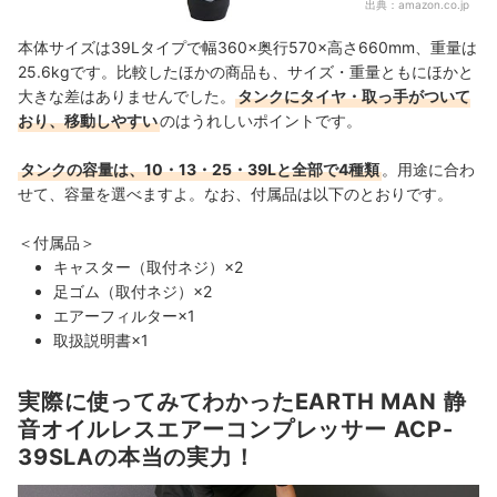
出典：
amazon.co.jp
本体サイズは39Lタイプで幅360×奥行570
×高さ660mm、重量は
25.6kgです。比較したほかの商品も、サイズ・重量ともにほかと
大きな差はありませんでした。
タンクにタイヤ・取っ手がついて
おり、移動しやすい
のはうれしいポイントです。
タンクの容量は、10・13・25・39Lと全部で4種類
。用途に合わ
せて、容量を選べますよ。なお、付属品は以下のとおりです。
＜付属品＞
キャスター（取付ネジ）×2
足ゴム（取付ネジ）×2
エアーフィルター×1
取扱説明書×1
実際に使ってみてわかったEARTH MAN 静
音オイルレスエアーコンプレッサー ACP-
39SLAの本当の実力！