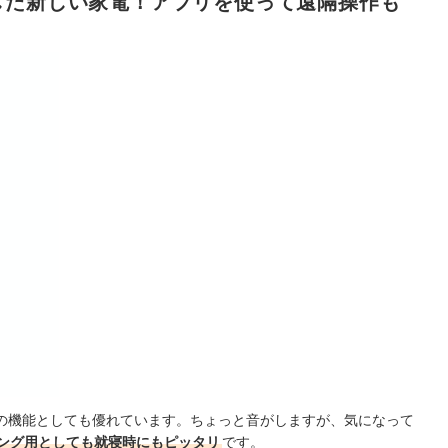
した新しい家電！アプリを使って遠隔操作も
のプロフィール
の機能としても優れています。ちょっと音がしますが、気になって
ング用としても就寝時にもピッタリ
です。