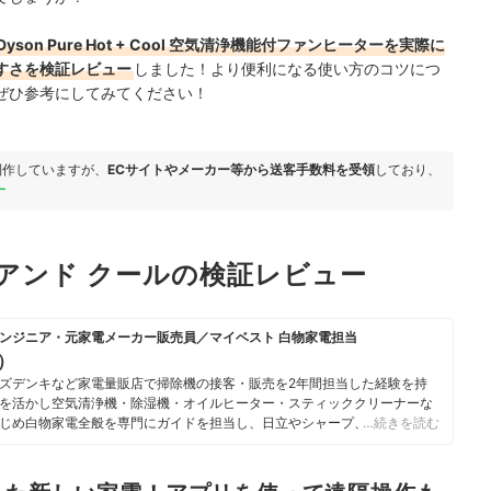
Dyson Pure Hot + Cool 空気清浄機能付ファンヒーターを実際に
すさを検証レビュー
しました！より便利になる使い方のコツにつ
ぜひ参考にしてみてください！
制作していますが、
ECサイトやメーカー等から送客手数料を受領
しており、
ー
 アンド クールの検証レビュー
ンジニア・元家電メーカー販売員／マイベスト 白物家電担当
u）
ズデンキなど家電量販店で掃除機の接客・販売を2年間担当した経験を持
を活かし空気清浄機・除湿機・オイルヒーター・スティッククリーナーな
じめ白物家電全般を専門にガイドを担当し、日立やシャープ、パナソニッ
…続きを読む
ニチ工業・Sharkなどの専門メーカーまで、150以上の家電製品を比較検
らこそ、本当によい商品を誰もが簡単に選べるように、性能はもちろん省
ひとつひとつ丁寧に確認しながらコンテンツ制作を行う。