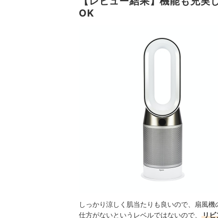
【レビュー結果】機能も充実
田丸大暉（Hiroki Tamaru）
OK
しっかり涼しく肌当たりも良いので、扇風機
仕方がないというレベルではないので、
リビ