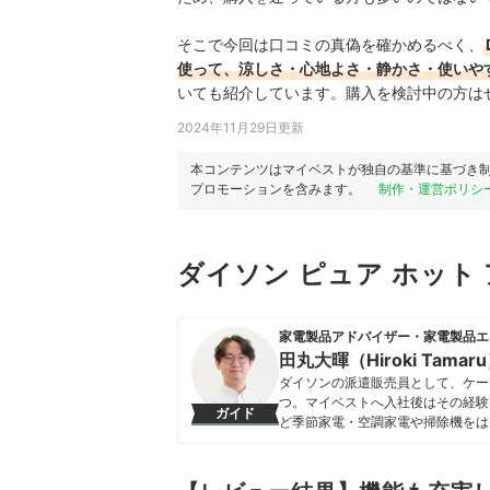
そこで今回は口コミの真偽を確かめるべく、
使って、涼しさ・心地よさ・静かさ・使いや
いても紹介しています。購入を検討中の方は
2024年11月29日更新
本コンテンツはマイベストが独自の基準に基づき
プロモーションを含みます。
制作・運営ポリシ
ダイソン ピュア ホット
家電製品アドバイザー・家電製品エ
田丸大暉（Hiroki Tamar
ダイソンの派遣販売員として、ケー
つ。マイベストへ入社後はその経験
ガイド
ど季節家電・空調家電や掃除機をは
クなどの総合家電メーカーから、ダイ
証してきた。毎日使う家電製品だか
エネ性能やお手入れのしやすさまで