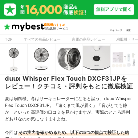
扇風機おすすめ
商品比較サービス
マイページ
検索
TOP
すべての商品レビュー
家電の商品レビュー
扇風機・サ
duux Whisper Flex Touch DXCF31JPを
レビュー！クチコミ・評判をもとに徹底検証
夏は扇風機、冬はサーキュレーターになると謳う、duux Whisper
Flex Touch DXCF31JP。「遠くまで風が届く」「音がとても静
か」といった高評価の口コミを見かけますが、実際のところ評判
どおりなのか気になりますよね。
今回は
その実力を確かめるため、以下の5つの観点で検証した結