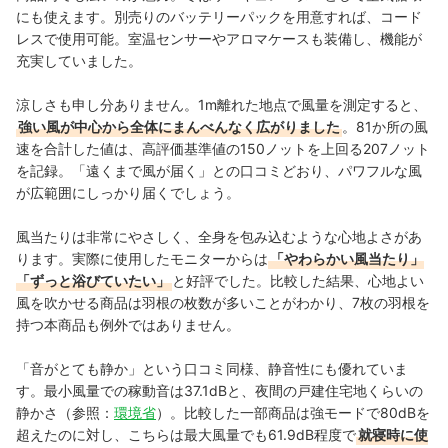
にも使えます。別売りのバッテリーパックを用意すれば、コード
レスで使用可能。室温センサーやアロマケースも装備し、機能が
充実していました。
涼しさも申し分ありません。1m離れた地点で風量を測定すると、
強い風が中心から全体にまんべんなく広がりました
。81か所の風
速を合計した値は、高評価基準値の150ノットを上回る207ノット
を記録。「遠くまで風が届く」との口コミどおり、パワフルな風
が広範囲にしっかり届くでしょう。
風当たりは非常にやさしく、全身を包み込むような心地よさがあ
ります。実際に使用したモニターからは
「やわらかい風当たり」
「ずっと浴びていたい」
と好評でした。比較した結果、心地よい
風を吹かせる商品は羽根の枚数が多いことがわかり、7枚の羽根を
持つ本商品も例外ではありません。
「音がとても静か」という口コミ同様、静音性にも優れていま
す。最小風量での稼動音は37.1dBと、夜間の戸建住宅地くらいの
静かさ（参照：
環境省
）。比較した一部商品は強モードで80dBを
超えたのに対し、こちらは最大風量でも61.9dB程度で
就寝時に使