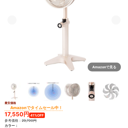
Amazonで見る
最安価格
3+
Amazonでタイムセール中！
17,550円
41%OFF
参考価格：
29,700円
カラー
：