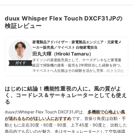
duux Whisper Flex Touch DXCF31JPの
検証レビュー
家電製品アドバイザー・家電製品エンジニア・元家電メ
ーカー販売員／マイベスト 白物家電担当
田丸大暉（Hiroki Tamaru）
ダイソンの派遣販売員として、ケーズデンキなど家電量
ガイド
販店で掃除機の接客・販売を2年間担当した経験を持つ。
マイベストへ入社後はその経験を活かし空気清浄機・除
…続きを読む
湿機・オイルヒーター・スティッククリーナーなど季節
家電・空調家電や掃除機をはじめ白物家電全般を専門に
ガイドを担当し、日立やシャープ、パナソニックなどの
はじめに結論！機能性重視の人に。風の質がよ
総合家電メーカーから、ダイニチ工業・Sharkなどの専門
く、コードレス＆サーキュレーターとしても使え
メーカーまで、150以上の家電製品を比較検証してきた。
る
毎日使う家電製品だからこそ、本当によい商品を誰もが
簡単に選べるように、性能はもちろん省エネ性能やお手
duuxのWhisper Flex Touch DXCF31JPは、
多機能で心地よい風
入れのしやすさまでひとつひとつ丁寧に確認しながらコ
が送れるものがほしい人におすすめ
です。首振り角度は自動・手
ンテンツ制作を行う。
田丸大暉（Hiroki Tamaru）のプロフィール
動ともに左右30度・60度・90度、上下45度・90度と、比較した
商品内でも広いのが魅力。冬はサーキュレーターとして空気循環