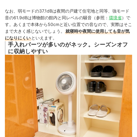
なお、弱モードの37.1dBは夜間の戸建て住宅地と同等、強モード
音の61.9dBは博物館の館内と同レベルの騒音（参照：
環境省
）で
す。あくまで本体から50cmと近い位置での音なので、実際はそこ
まで大きく感じないでしょう。
就寝時や夜間に使用しても音が気
になりにくい
といえます。
手入れパーツが多いのがネック。シーズンオフ
に収納しやすい