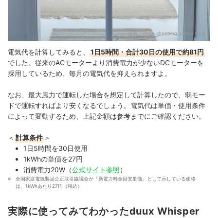
出典：
store.shopping.yahoo.co.jp
電気代を計算してみると、
1日5時間・合計30日の使用で約81円
でした。従来のACモーターより消費電力が少ないDCモーターを
採用しているため、毎月の電気代を抑えられますよ。
なお、最大風力で運転した場合を想定して計算したので、弱モー
ドで運転すればより安くなるでしょう。電気代は単価・使用条件
によって変動するため、上記金額は参考までにご確認ください。
＜
計算条件
＞
1日5時間を30日使用
1kWhの単価を27円
消費電力20W（
公式サイト参照
）
全国家庭電気製品公正取引協議会が「新電力料金目安単価」として示している価格
は、1kWhあたり27円（税込）
実際に使ってみてわかったduux Whisper