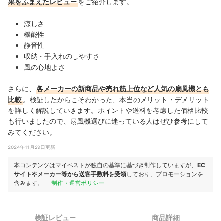
果をふまえたレビュー
をご紹介します。
涼しさ
機能性
静音性
収納・手入れのしやすさ
風の心地よさ
さらに、
各メーカーの新商品や売れ筋上位など人気の扇風機とも
比較
。検証したからこそわかった、本当のメリット・デメリット
を詳しく解説していきます。ポイントや送料を考慮した価格比較
も行いましたので、扇風機選びに迷っている人はぜひ参考にして
みてください。
2024年11月29日更新
本コンテンツはマイベストが独自の基準に基づき制作していますが、
EC
サイトやメーカー等から送客手数料を受領
しており、プロモーションを
含みます。
制作・運営ポリシー
検証レビュー
商品詳細