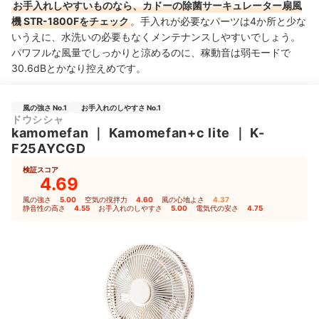
お手入れしやすいものなら、カドーの除菌サーキュレーター扇風
機 STR-1800Fをチェック
。手入れが必要なパーツは4か所と少な
いうえに、水洗いの必要もなくメンテナンスしやすいでしょう。
パワフルな風量でしっかりと涼めるのに、稼動音は弱モードで
30.6dBとかなり控えめです。
風の強さ No.1
お手入れのしやすさ No.1
ドウシシャ
kamomefan
｜
Kamomefan+c lite
｜
K-
F25AYCGD
検証スコア
4.69
風の強さ
5.00
｜
空気の撹拌力
4.60
｜
風の心地よさ
4.37
｜
静音性の高さ
4.55
｜
お手入れのしやすさ
5.00
｜
電気代の安さ
4.75