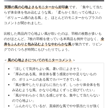
実際の風の心地よさもモニターから好印象
です。「集中して当た
らず体全体を包み込むような風」「柔らかく当たって心地よい」
「ボリューム感のある風」と、ほとんどのモニターからプラスの
コメントが聞かれました。
比較した商品内で心地よい風が吹いたのは、羽根の枚数が多いも
のがほとんど。7枚の羽根を使っている本商品も例外ではなく、
全
身をふんわりと包み込むようなやわらかな風
が魅力です。リビン
グでのくつろぎ時間にもぴったりでしょう。
＜
風の心地よさについてのモニターコメント
＞
「涼しくて気持ちよい風。暑い日によさそう」
「厚みのある風。体全体を覆う感覚がやや足りないもの
の、ボリュームのある風でカバーできている」
「風が集中したりまばらに当たらず、しっかり体全体を包
み込むような風。かなり心地よくずっと浴びていたい」
「風がやわらかく当たる感じがする。集中して当たらない
ので心地よい」
「ふんわりしているが、直線的な風でやや肌当たりが強く