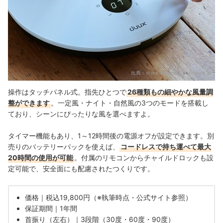
出典：
store.shopping.yahoo.co.jp
操作はタッチパネル式。指先ひとつで
26種類もの細やかな風量調
整ができます
。一定風・ナイト・自然風の3つのモードを搭載し
ており、シーンにぴったりな風を選べますよ。
タイマー機能もあり、1～12時間後の電源オフが設定できます。別
売りのバッテリーパックを使えば、
コードレスで持ち運べて最大
20時間の使用が可能
。付属のリモコンからチャイルドロックも設
定可能で、安全面にも配慮されたつくりです。
価格｜税込19,800円（※執筆時点・公式サイト参照）
保証期間｜1年間
首振り（左右）｜3段階（30度・60度・90度）