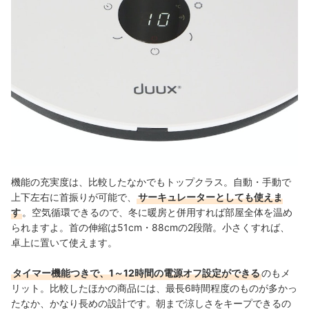
機能の充実度は、比較したなかでもトップクラス。自動・手動で
上下左右に首振りが可能で、
サーキュレーターとしても使えま
す
。空気循環できるので、冬に暖房と併用すれば部屋全体を温め
られますよ。
首の伸縮は
51c
m・
88cmの2段階。小さくすれば、
卓上に置いて使えます。
タイマー機能つきで、1～12時間の電源オフ設定ができる
のもメ
リット。比較したほかの商品には、最長6時間程度のものが多かっ
たなか、かなり長めの設計です。朝まで涼しさをキープできるの