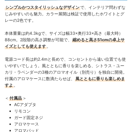
シンプルかつスタイリッシュなデザイン
で、インテリア問わずな
じみやすいのも魅力。カラー展開は検証で使用したホワイトとグ
レーの2色です。
本体重量は約4.3kgで、サイズは幅33×奥行33×高さ（最大時）
88cm。2段階の高さ調整が可能で、
縮めると高さ51cmの卓上サ
イズとしても使えます
。
電源コード長は約2.4mと長めで、コンセントから遠い位置でも使
いやすいでしょう。風とともに香りを楽しめる、シトラス・ユー
カリ・ラベンダーの3種のアロマオイル（別売り）を独自に開発。
付属のアロマケースに数滴たらせば、
風とともに香りも楽しめま
すよ
。
＜
付属品
＞
ACアダプタ
リモコン
ガード固定ネジ
アロマケース
アロマパッド