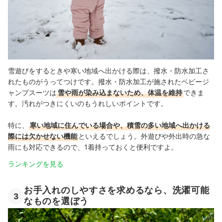
雪遊びをするときや寒い地域へ出かける際は、撥水・防水加工さ
れたものがうってつけです。撥水・防水加工が施されたベビージ
ャンプスーツは
雪や雨が染み込まないため、体温を維持
できま
す。汚れがつきにくいのもうれしいポイントです。
特に、
寒い地域に住んでいる場合や、積雪の多い地域へ出かける
際には欠かせない機能
といえるでしょう。外遊びや外出時の急な
雨にも対応できるので、1着持っておくと便利ですよ。
ランキングを見る
お手入れのしやすさを求めるなら、洗濯可能
3
なものを選ぼう