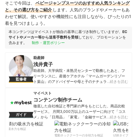
そこで今回は、
ベビージャンプスーツのおすすめ人気ランキング
と、その選び方をご紹介
します。人気のブランドやメーカーもあ
わせて解説。使いやすさや機能性にも注目しながら、ぴったりの1
着を見つけましょう。
本コンテンツはマイベストが独自の基準に基づき制作していますが、
EC
サイトやメーカー等から送客手数料を受領
しており、プロモーションを
含みます。
制作・運営ポリシー
助産師
浅井貴子
助産師。大学病院・未熟児センターで勤務したあと、フ
リーランスに。産後ケアホテル「マームガーデンリゾー
監修者
ト葉山」のアドバイザーや母と子のナチュラルケアブラ
…続きを読む
ンド「AMOMA」の商品開発、自治体における赤ちゃん
訪問を行い、乳児期の赤ちゃんの子育て指南を数多く行
マイベスト
う。
コンテンツ制作チーム
浅井貴子のプロフィール
徹底した自社検証と専門家の声をもとにした、商品比較
サービス。 月間3,000万以上のユーザーに向けて「コス
ガイド
メ」から「日用品」「家電」「金融サービス」まで、ベ
…続きを読む
ストな商品を選んでもらうために、毎日コンテンツを制
作中。
剤の吸水力を検証
コンテンツ制作チームのプロフィール
電動ネッククーラーの冷却力を検証
USBタイプCケー