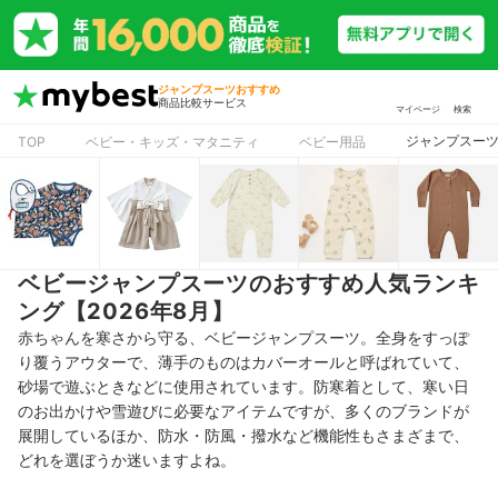
ジャンプスーツおすすめ
商品比較サービス
マイページ
検索
ジャンプスー
TOP
ベビー・キッズ・マタニティ
ベビー用品
ベビージャンプスーツのおすすめ人気ランキ
ング【2026年8月】
赤ちゃんを寒さから守る、
ベビージャンプスーツ。
全身をすっぽ
り覆うアウターで、
薄手のものはカバーオールと呼ばれていて、
砂場で遊ぶときなどに使用されています。
防寒着として、寒い日
のお出かけや雪遊びに必要なアイテムですが、
多くのブランドが
展開しているほか、防水・防風・撥水など機能性もさまざまで、
どれを選ぼうか迷いますよね。