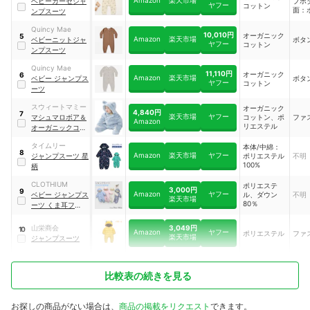
Amazon
楽天市場
ベビーガーゼジャ
プボ
ヤフー
コットン
面：
ンプスーツ
Quincy Mae
10,010円
オーガニック
5
Amazon
楽天市場
ベビーニットジャ
ボタ
ヤフー
コットン
ンプスーツ
Quincy Mae
11,110円
オーガニック
6
Amazon
楽天市場
ベビー ジャンプス
ボタ
ヤフー
コットン
ーツ
スウィートマミー
オーガニック
4,840円
7
楽天市場
ヤフー
マシュマロボア＆
コットン、ポ
ファ
Amazon
リエステル
オーガニックコッ
トン ジャンプスー
タイムリー
本体/中綿：
ツ
｜
sb0343
8
Amazon
楽天市場
ヤフー
ジャンプスーツ 星
ポリエステル
不明
100%
柄
CLOTHIUM
ポリエステ
3,000円
9
Amazon
ヤフー
ベビー ジャンプス
ル、ダウン
不明
楽天市場
80％
ーツ くま耳フード
付き
3,049円
山栄商会
10
Amazon
ヤフー
ポリエステル
ファ
楽天市場
ジャンプスーツ
比較表の続きを見る
お探しの商品がない場合は、
商品の掲載をリクエスト
できます。