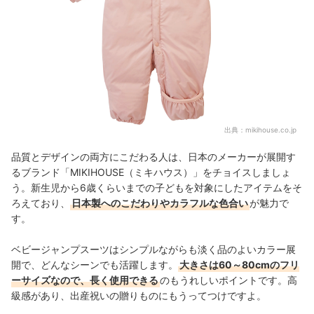
出典：
mikihouse.co.jp
品質とデザインの両方にこだわる人は、日本のメーカーが展開す
るブランド「MIKIHOUSE（ミキハウス）」をチョイスしましょ
う。新生児から6歳くらいまでの子どもを対象にしたアイテムをそ
ろえており、
日本製へのこだわりやカラフルな色合い
が魅力で
す。
ベビージャンプスーツはシンプルながらも淡く品のよいカラー展
開で、どんなシーンでも活躍します。
大きさは60～80cmのフリ
ーサイズなので、長く使用できる
のもうれしいポイントです。高
級感があり、出産祝いの贈りものにもうってつけですよ。