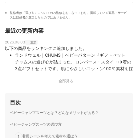
監修者は「選び方」についてのみ監修をおこなっており、掲載している商品・サービ
スは監修者が選定したものではありません。
最近の更新内容
2026.08.03
追加
以下の商品をランキングに追加しました。
ランドウェル｜CHUMS｜ベビーパターンドギフトセット
チャムスの遊び心が詰まった、ロンパース・スタイ・巾着の
3点ギフトセットです。肌にやさしいコットン100％素材を採
用しており、ロンパースの左肩と股部分には着脱を補助する
全部見る
スナップボタンを配置。スタイは2段階のサイズ調整が可能
で、かわいいブービーバードの…
目次
ベビージャンプスーツとは？どんなメリットがある？
ベビージャンプスーツの選び方
1
着用シーンを考えて素材を選ぼう