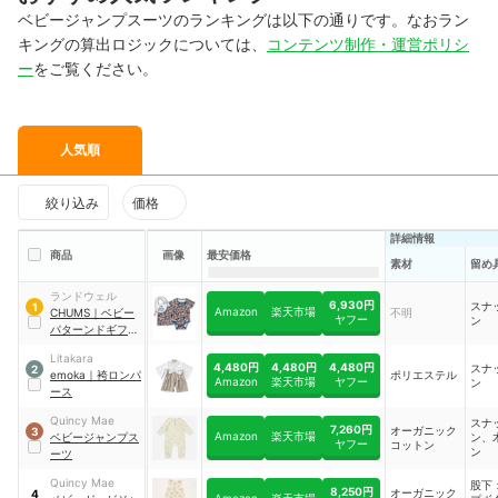
ベビージャンプスーツのランキングは以下の通りです。なおラン
キングの算出ロジックについては、
コンテンツ制作・運営ポリシ
ー
をご覧ください。
人気順
絞り込み
価格
詳細情報
商品
画像
最安価格
素材
留め
ランドウェル
6,930円
スナ
1
Amazon
楽天市場
CHUMS
｜
ベビー
不明
ヤフー
ン
パターンドギフト
セット
Litakara
4,480円
4,480円
4,480円
スナ
2
emoka
｜
袴ロンパ
ポリエステル
Amazon
楽天市場
ヤフー
ン
ース
Quincy Mae
スナ
7,260円
オーガニック
3
Amazon
楽天市場
ベビージャンプス
ン、
ヤフー
コットン
ン
ーツ
Quincy Mae
股下
8,250円
オーガニック
4