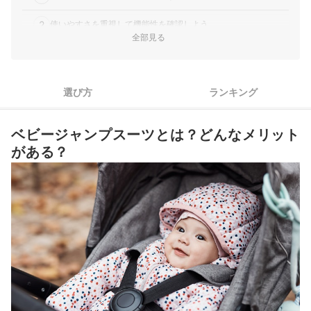
2
使いやすさを重視して機能性を確認しよう
全部見る
3
お手入れのしやすさを求めるなら、洗濯可能なものを選ぼう
4
有名ブランドやメーカーで選ぶのもひとつの手
選び方
ランキング
ベビージャンプスーツ全15商品おすすめ人気ランキング
ベビージャンプスーツとは？どんなメリット
ベビー用のアウターをほかにもチェックしよう
がある？
ベビージャンプスーツの売れ筋ランキングもチェック！