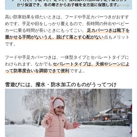
出典：
amazon.co.jp
高い防寒効果を得たいときは、フードや手足カバーつきがおすす
めです。手足や顔をしっかり覆えるので、長時間の外出やベビー
カーに乗る時間が長いときにもってこい。
足カバーつきは靴下を
履かせる手間がないうえ、脱げて落とす心配がない
点もメリット
です。
フードや手足カバーつきは、一体型タイプとセパレートタイプに
わけられます。なかでも
セパレートタイプは、天候やシーンによ
って防寒度合いを調節できて便利
ですよ。
雪遊びには、撥水・防水加工のものがうってつけ