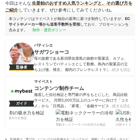
今回はそんな
生姜飴のおすすめ人気ランキングと、その選び方を
ご紹介
していきます。ぜひ参考にしてみてくださいね。
本コンテンツはマイベストが独自の基準に基づき制作していますが、
EC
サイトやメーカー等から送客手数料を受領
しており、プロモーションを
含みます。
制作・運営ポリシー
パティシエ
サガワショーコ
母の故郷である新潟県佐渡島の旅館や製菓店、カフェ、
レストランでパティシエとして勤務。島内の製菓店の立
監修者
ち上げ後、帰京。 都内のフレンチレストランSincereパテ
…続きを読む
ィシエ。 形や場所にとらわれず菓子に携わりたい気持ち
からインターネットやリアル店舗と境無く日々活動中。
マイベスト
サガワショーコのプロフィール
コンテンツ制作チーム
徹底した自社検証と専門家の声をもとにした、商品比較
サービス。 月間3,000万以上のユーザーに向けて「コス
ガイド
メ」から「日用品」「家電」「金融サービス」まで、ベ
…続きを読む
ストな商品を選んでもらうために、毎日コンテンツを制
作中。
剤の吸水力を検証
コンテンツ制作チームのプロフィール
電動ネッククーラーの冷却力を検証
USBタイプCケー
監修者は「選び方」についてのみ監修をおこなっており、掲載している商品・サービ