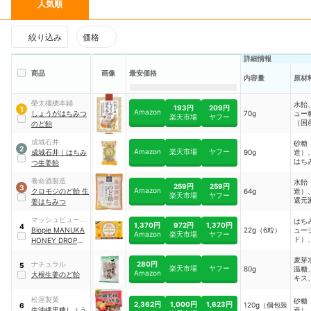
人気順
絞り込み
価格
詳細情報
商品
画像
最安価格
内容量
原材
榮太樓總本鋪
水飴
193円
209円
1
Amazon
しょうがはちみつ
70g
ュー
楽天市場
ヤフー
（国
のど飴
姜パ
（生
成城石井
砂糖
2
産）
Amazon
楽天市場
ヤフー
成城石井
｜
はちみ
90g
造）
はち
つ生姜飴
姜パ
養命酒製造
水飴
259円
259円
3
Amazon
クロモジのど飴 生
64g
造）
楽天市場
ヤフー
還元
姜はちみつ
物、
脂、
マッシュビューテ
はち
1,370円
972円
1,370円
4
エキ
ィーラボ
Biople
MANUKA
22g（6粒）
ュー
Amazon
楽天市場
ヤフー
ちみ
ド）
HONEY DROPS
｜
うが
（高
マヌカハニー＆ジ
蜜、
造）
麦芽
ンジャードロップ
（ソ
280円
ナチュラル
5
楽天市場
ヤフー
80g
温糖
ル）
Amazon
大根生姜のど飴
キス
剤、
生姜
辛料
皮末
松屋製菓
砂糖
2,362円
1,000円
1,623円
120g（個包装
6
生沖縄黒糖しょう
造）