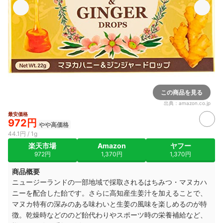
この商品を見る
出典：
amazon.co.jp
最安価格
972円
やや高価格
44.1円 / 1g
楽天市場
Amazon
ヤフー
972円
1,370円
1,370円
商品概要
ニュージーランドの一部地域で採取されるはちみつ・マヌカハ
ニーを配合した飴です。さらに高知産生姜汁を加えることで、
マヌカ特有の深みのある味わいと生姜の風味を楽しめるのが特
徴。乾燥時などののど飴代わりやスポーツ時の栄養補給など、