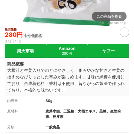
この商品を見る
出典：
amazon.co.jp
最安価格
280円
やや低価格
3.5円 / 1g
Amazon
楽天市場
ヤフー
280円
商品概要
大根汁と生姜入りでのどにやさしく、まろやかな甘さと生姜の
控えめなぴりっとした辛みが楽しめます。甘味は黒糖を使用し
ており、合成着色料・香料は
不使用。昔ながらの製法で作られ
ており、本格的な味わいです。
内容量
80g
原材料
麦芽水飴、三温糖、大根エキス、黒糖、生姜粉
末、桂皮末
分類
一般食品