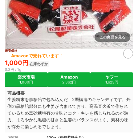
この商品を見る
出典：
amazon.co.jp
最安価格
Amazonで売れています！
1,000円
在庫わずか
8.3円 / 1g
楽天市場
Amazon
ヤフー
1,000円
2,362円
1,623円
商品概要
生姜粉末を黒糖飴で包み込んだ、2層構造のキャンディです。外
側の黒糖飴部分にも生姜が含まれており、高温直火釜で作られ
ているため黒砂糖特有の甘味とコク・キレを感じられるのが魅
力。まろやかな黒糖の甘さと生姜のバランスがよく、素材の味
が存分に楽しめるでしょう。
内容量
120g（個包装紙込み）