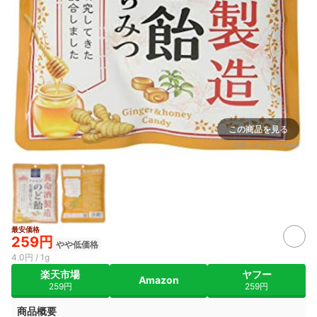
この商品を見る
出典：
amazon.co.jp
最安価格
259円
やや低価格
4.0円 / 1g
楽天市場
ヤフー
Amazon
259円
259円
商品概要