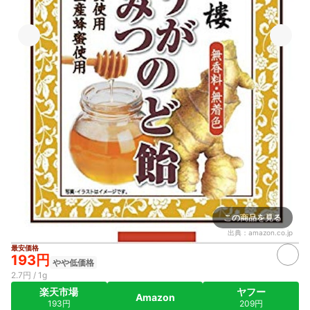
この商品を見る
出典：
amazon.co.jp
最安価格
193円
やや低価格
2.7円 / 1g
楽天市場
ヤフー
Amazon
193円
209円