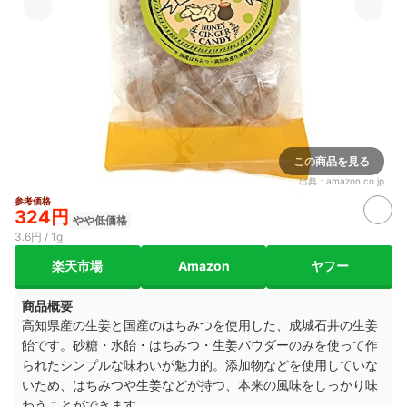
この商品を見る
出典：
amazon.co.jp
参考価格
324円
やや低価格
3.6円 / 1g
楽天市場
Amazon
ヤフー
商品概要
高知県産の生姜と国産のはちみつを使用した、成城石井の生姜
飴です。砂糖・水飴・はちみつ・生姜パウダーのみを使って作
られたシンプルな味わいが魅力的。添加物などを使用していな
いため、はちみつや生姜などが持つ、本来の風味をしっかり味
わうことができます。