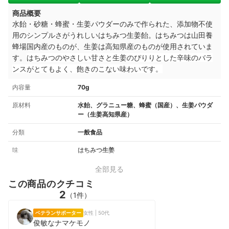
商品概要
水飴・砂糖・蜂蜜・生姜パウダーのみで作られた、添加物不使
用のシンプルさがうれしいはちみつ生姜飴。はちみつは山田養
蜂場国内産のものが、生姜は高知県産のものが使用されていま
す。
はちみつのやさしい甘さと生姜のぴりりとした辛味のバラ
ンスがとてもよく、飽きのこない味わいです。
内容量
70g
原材料
水飴、グラニュー糖、蜂蜜（国産）、生姜パウダ
ー（生姜高知県産）
分類
一般食品
味
はちみつ生姜
全部見る
この商品のクチコミ
2
（1件）
ベテランサポーター
女性 | 50代
俊敏なナマケモノ