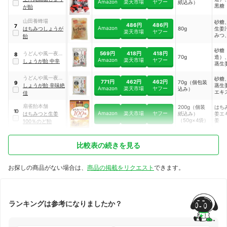
Amazon
楽天市場
ヤフー
紙込み）
黒糖
が飴
きび
産）
山田養蜂場
砂糖
486円
486円
糖（
7
Amazon
はちみつしょうが
80g
生姜
楽天市場
ヤフー
造）
みつ
飴
末、
ロー
化剤
ーエ
砂糖
569円
418円
418円
うどんや風一夜薬
8
ダー
70g
造）
Amazon
楽天市場
ヤフー
本舗
しょうが飴 中辛
蒸生
うどんや風一夜薬
砂糖
771円
462円
462円
70g（個包装
9
本舗
しょうが飴 辛味絶
蒸生
Amazon
楽天市場
ヤフー
込み）
エキ
佳
糖
扇雀飴本舗
200g（個装
はち
10
Amazon
楽天市場
ヤフー
はちみつと生姜
紙込み）
姜エ
（50g×4袋）
姜
100％のど飴
比較表の続きを見る
お探しの商品がない場合は、
商品の掲載をリクエスト
できます。
ランキングは参考になりましたか？