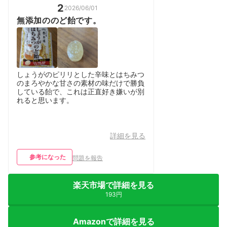
2
2026/06/01
無添加ののど飴です。
しょうがのピリリとした辛味とはちみつ
のまろやかな甘さの素材の味だけで勝負
している飴で、これは正直好き嫌いが別
れると思います。
詳細を見る
参考になった
問題を報告
楽天市場で詳細を見る
193円
Amazonで詳細を見る