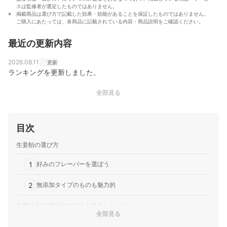
スは監修者が選定したものではありません。
掲載商品は選び方で記載した効果・効能があることを保証したものではありません。
ご購入にあたっては、各商品に記載されている内容・商品説明をご確認ください。
最近の更新内容
2026.08.11
更新
ランキングを更新しました。
全部見る
目次
生姜飴の選び方
1
好みのフレーバーを選ぼう
2
無添加タイプのものも魅力的
生姜飴全24商品おすすめ人気ランキング
全部見る
ジンジャーシロップや、生姜入りドリンクもおいしい！