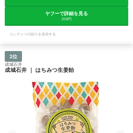
ヤフーで詳細を見る
209円
コンテンツの誤りを送信する
2位
成城石井
成城石井
｜
はちみつ生姜飴