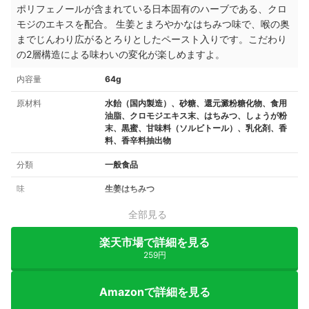
ポリフェノールが含まれている日本固有のハーブである、クロ
モジのエキスを配合。 生姜とまろやかなはちみつ味で、喉の奥
までじんわり広がるとろりとしたペースト入りです。こだわり
の2層構造による味わいの変化が楽しめますよ。
内容量
64g
原材料
水飴（国内製造）、砂糖、還元澱粉糖化物、食用
油脂、クロモジエキス末、はちみつ、しょうが粉
末、黒蜜、甘味料（ソルビトール）、乳化剤、香
料、香辛料抽出物
分類
一般食品
味
生姜はちみつ
全部見る
楽天市場で詳細を見る
259円
Amazonで詳細を見る