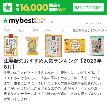
飴おすすめ
商品比較サービス
マイページ
検索
生姜飴のおすすめ人気ランキ
TOP
食品
菓子・スイーツ
飴
生姜飴のおすすめ人気ランキング【2026年
8月】
生姜のエキスがたっぷり含まれた「生姜飴」は、のどをうるおし
てくれるのはもちろん、生姜の風味がやさしく体に広がっていき
ます。生姜には体にうれしいたくさんの健康効果が確認されてい
ますが、生姜飴にはさまざまな風味のものがあり、うどんや風一
夜薬などメーカーによっても味わいが違い、どれを選べばよいの
か迷いますよね。