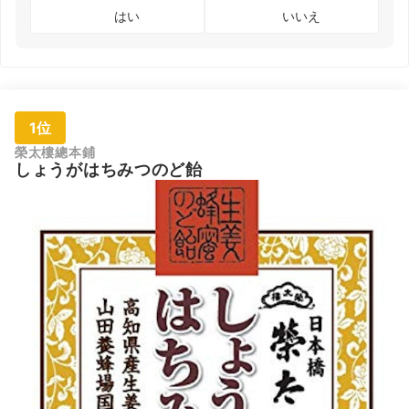
はい
いいえ
1位
榮太樓總本鋪
しょうがはちみつのど飴