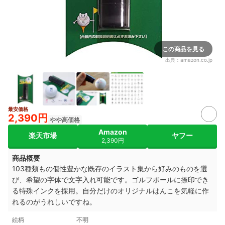
この商品を見る
出典：
amazon.co.jp
最安価格
2,390円
やや高価格
Amazon
楽天市場
ヤフー
2,390円
商品概要
103種類もの個性豊かな既存のイラスト集から好みのものを選
び、希望の字体で文字入れ可能です。ゴルフボールに捺印でき
る特殊インクを採用。自分だけのオリジナルはんこを気軽に作
れるのがうれしいですね。
絵柄
不明