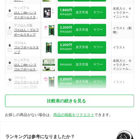
ウィズアス
名前入り、キ
1,980円
6
楽天市場
ヤフー
はんこdeハンコ
ャラクター、
Amazon
イニシャル
マイボールスタン
プ 枠あり丸型タイ
デジはん大阪
プ
2,200円
イラスト（動
7
楽天市場
ヤフー
ゴルはん
｜
ゴルフ
Amazon
物）
ボールスタンプ
ゴルはん
2,200円
8
楽天市場
ヤフー
ゴルフボールスタ
イラスト
Amazon
ンプ
ウィズアス
名前入り、キ
9
Amazon
楽天市場
ヤフー
はんこdeハンコ
ャラクター、
イニシャル、
ゴルフボールスタ
似顔絵
ンプ アルファベッ
ゴルはん
ト枠なしタイプ
2,200円
10
楽天市場
ヤフー
ゴルフボールスタ
イラスト
Amazon
ンプ
｜
ghk-559p
比較表の続きを見る
お探しの商品がない場合は、
商品の掲載をリクエスト
できます。
ランキングは参考になりましたか？