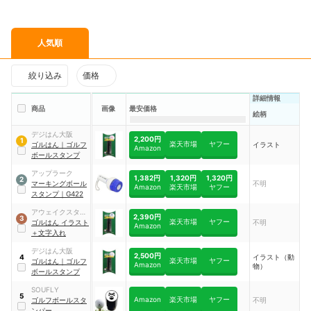
人気順
絞り込み
価格
詳細情報
商品
画像
最安価格
絵柄
デジはん大阪
2,200円
1
楽天市場
ヤフー
ゴルはん
｜
ゴルフ
イラスト
Amazon
ボールスタンプ
アップラーク
1,382円
1,320円
1,320円
2
マーキングボール
不明
Amazon
楽天市場
ヤフー
スタンプ
｜
G422
アウェイクスタイ
2,390円
3
楽天市場
ヤフー
ル
ゴルはん イラスト
不明
Amazon
＋文字入れ
デジはん大阪
2,500円
イラスト（動
4
楽天市場
ヤフー
ゴルはん
｜
ゴルフ
Amazon
物）
ボールスタンプ
SOUFLY
5
Amazon
楽天市場
ヤフー
ゴルフボールスタ
不明
ンパー