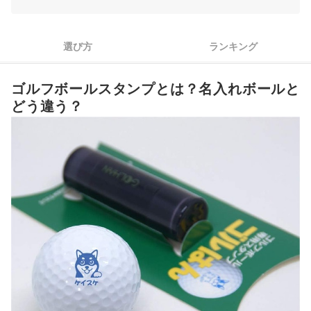
3
使用するシーンや購入目的に合わせてデザインをチョイス
4
ゴルフ場に持って行きたいなら、ストラップつきが便利
選び方
ランキング
ゴルフボールスタンプ全33商品おすすめ人気ランキング
ゴルフボールスタンプとは？名入れボールと
ほかの便利グッズも活用して、ゴルフを快適に楽しもう
どう違う？
ゴルフボールスタンプの売れ筋ランキングもチェック！