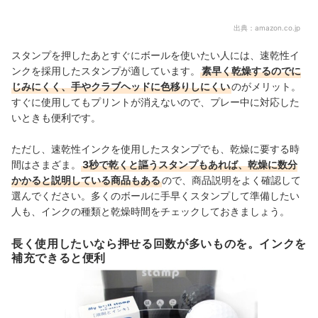
出典：
amazon.co.jp
スタンプを押したあとすぐにボールを使いたい人には、速乾性イ
ンクを採用したスタンプが適しています。
素早く乾燥するのでに
じみにくく、手やクラブヘッドに色移りしにくい
のがメリット。
すぐに使用してもプリントが消えないので、プレー中に対応した
いときも便利です。
ただし、速乾性インクを使用したスタンプでも、乾燥に要する時
間はさまざま。
3秒で乾くと謳うスタンプもあれば、乾燥に数分
かかると説明している商品もある
ので、商品説明をよく確認して
選んで
ください。
多くのボールに手早くスタンプして準備したい
人も、インクの種類と乾燥時間をチェックしておきましょう。
長く使用したいなら押せる回数が多いものを。インクを
補充できると便利