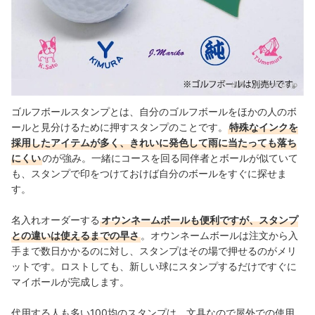
出典：
amazon.co.jp
ゴルフボールスタンプとは、自分のゴルフボールをほかの人のボ
ールと見分けるために押すスタンプのことです。
特殊なインクを
採用したアイテムが多く、きれいに発色して雨に当たっても落ち
にくい
のが強み。一緒にコースを回る同伴者とボールが似ていて
も、スタンプで印をつけておけば自分のボールをすぐに探せま
す。
名入れオーダーする
オウンネームボールも便利ですが、スタンプ
との違いは使えるまでの早さ
。オウンネームボールは注文から入
手まで数日かかるのに対し、スタンプはその場で押せるのがメリ
ットです。ロストしても、新しい球にスタンプするだけですぐに
マイボールが完成します。
代用する人も多い100均のスタンプは、文具なので屋外での使用