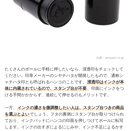
出典：
amazon.co.jp
たくさんのボールに手軽に押したいなら、浸透印をチェックして
ください。印章メーカーのシヤチハタが開発したもので、通称シ
ャチハタ印とも呼ばれるハンコのことです。
浸透印はインクが本
体に内蔵されているので、スタンプ台が不要
。印面にインクをつ
ける手間かかからず、連続して押せるのもメリットです。
一方、
インクの濃さを微調整したい人は、スタンブ台つきの商品
を選ぶとよい
でしょう。フタの裏側にスタンブ台が
取りつけられ
ており、インクパッドにハンコの印面を押しつけてボールに転写
します。インクの出すぎによるにじみや、インク不足によるかす