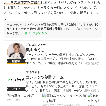
と、その選び方をご紹介
します。オリジナルのイラストを入れら
れる商品や、かわいいキャラクター柄のスタンプも登場。お気に
入りのゴルフボール用スタンプを見つけて、便利に活用しましょ
う。
本コンテンツはマイベストが独自の基準に基づき制作していますが、
EC
サイトやメーカー等から送客手数料を受領
しており、プロモーションを
含みます。
制作・運営ポリシー
プロゴルファー
奥山ゆうし
トーナメントプレーヤーの資格を持つプロゴルファー。
2011年に茨城県オープンで優勝の実績を持つ。「GOLF
監修者
Net TV」のテレビ出演、雑誌の特集などに登場する他、
…続きを読む
アスリートフードマイスターとして活躍。自身が考案し
た「関節フリー理論」を使ったゴルフレッスン動画を
マイベスト
YouTubeで配信中。 奥山プロの関節フリーレッスン：
コンテンツ制作チーム
https://papipo.jp/okuyama/
徹底した自社検証と専門家の声をもとにした、商品比較
奥山ゆうしのプロフィール
サービス。 月間3,000万以上のユーザーに向けて「コス
ガイド
メ」から「日用品」「家電」「金融サービス」まで、ベ
…続きを読む
ストな商品を選んでもらうために、毎日コンテンツを制
作中。
剤の吸水力を検証
コンテンツ制作チームのプロフィール
電動ネッククーラーの冷却力を検証
USBタイプCケー