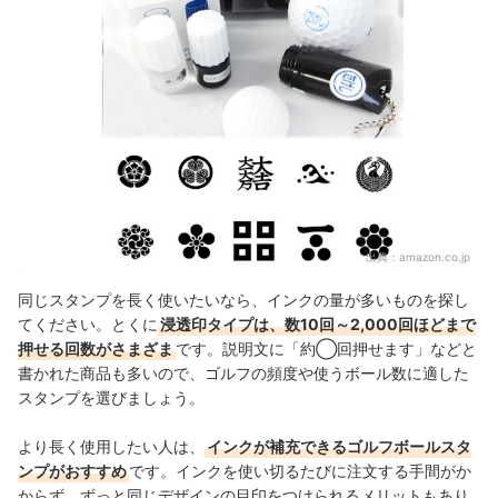
出典：
amazon.co.jp
同じスタンプを長く使いたいなら、インクの量が多いものを探し
てください。とくに
浸透印タイプは、数10回～2,000回ほどまで
押せる回数がさまざま
です。説明文に「約◯回押せます」などと
書かれた商品も多いので、ゴルフの頻度や使うボール数に適した
スタンプを選びましょう。
より長く使用したい人は、
インクが補充できるゴルフボールスタ
ンプがおすすめ
です。インクを使い切るたびに注文する手間がか
からず、ずっと同じデザインの目印をつけられるメリットもあり