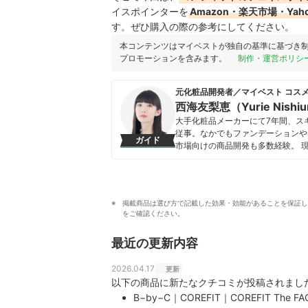
イスポインターを
Amazon・楽天市場・Y
す。ぜひ購入の際の参考にしてください。
本コンテンツはマイベストが独自の基準に基づき
プロモーションを含みます。
制作・運営ポリシ
元化粧品開発者／マイベスト コス
西海友梨恵（Yurie Nishi
大手化粧品メーカーにて7年間、ス
従事。なかでもファンデーションや
ガイド
市場向けの商品開発も多数経験。 
た知識をもとに、成分や処方の背景
切にしながらコンテンツを制作して
西海友梨恵（Yurie Nishium
掲載商品は選び方で記載した効果・効能があることを保証し
をご確認ください。
最近の更新内容
2026.04.17
更新
以下の商品に新たなクチコミが投稿されまし
B−by−C｜COREFIT｜COREFIT The FAC