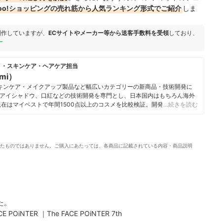
ahoo!ショッピングの売れ筋から人気ランキング形式でご紹介
しま
制作していますが、
ECサイトやメーカー等から送客手数料を受領
しており、
ー
メ・スキンケア・ヘアケア担当
umi）
キンケア・メイクアップ製品など幅広いカテゴリーの新商品・技術開発に
アイシャドウ、口紅などの技術開発を専門とし、日本国内はもちろん海外
現在はマイベストで年間1500点以上のコスメを比較検証。開発現場で培っ
…続きを読む
をふまえながら、専門的な内容もユーザーにわかりやすく伝えることを大
いる。
i）のプロフィール
たものではありません。ご購入にあたっては、各商品に記載されている内容・商品説明
た。
E POiNTER ｜The FACE POiNTER 7th