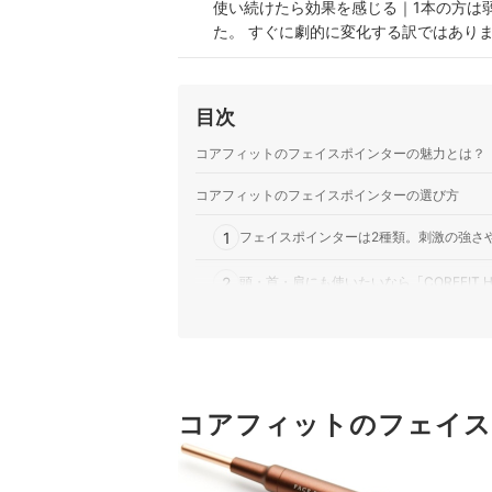
使い続けたら効果を感じる｜1本の方は
た。 すぐに劇的に変化する訳ではあり
きました。
目次
コアフィットのフェイスポインターの魅力とは？
コアフィットのフェイスポインターの選び方
1
フェイスポインターは2種類。刺激の強さ
2
頭・首・肩にも使いたいなら「COREFIT HEA
コアフィットのフェイスポインター全2商品おす
ほかの美顔器はこちら
コアフィットのフェイスポインターの売れ筋ラン
コアフィットのフェイス