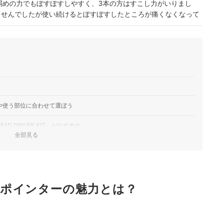
弱めの力でもぽすぽすしやすく、3本の方はすこし力がいりまし
ませんでしたが使い続けるとぽすぽすしたところが痛くなくなって
や使う部位に合わせて選ぼう
D DRIVER KIT」がおすすめ
全部見る
すめ人気ランキング
キングもチェック！
ポインターの魅力とは？