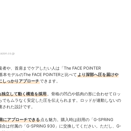
azon.co.jp
、首肩までケアしたい人は「The FACE POiNTER
モデルのThe FACE POiNTERと比べて
より深部へ圧を届けや
にしっかりアプローチ
できます。
れ独立して動く構造を採用
。骨格の凹凸や筋肉の形に合わせてロッ
らでもムラなく安定した圧を伝えられます。ロッドが連動しないの
慮された設計です。
肩にアプローチできる
点も魅力。購入時は顔用の「G-SPRiNG
は付属の「G-SPRiNG 930」に交換してください。ただし、G-