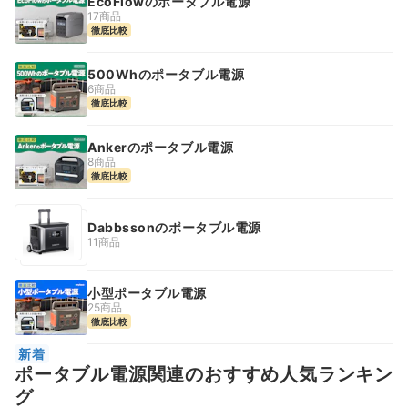
EcoFlowのポータブル電源
17商品
徹底比較
500Whのポータブル電源
6商品
徹底比較
Ankerのポータブル電源
8商品
徹底比較
Dabbssonのポータブル電源
11商品
小型ポータブル電源
25商品
徹底比較
新着
ポータブル電源関連のおすすめ人気ランキン
グ