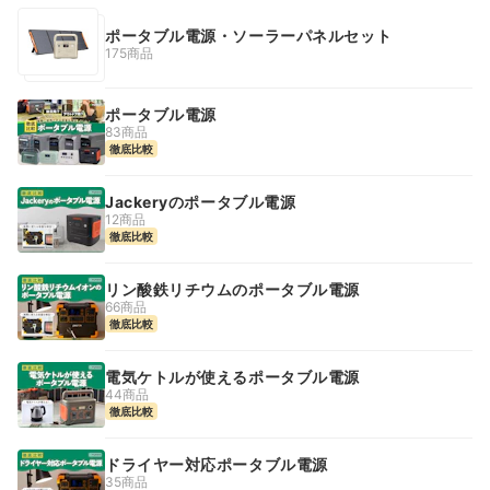
ポータブル電源・ソーラーパネルセット
175商品
ポータブル電源
83商品
徹底比較
Jackeryのポータブル電源
12商品
徹底比較
リン酸鉄リチウムのポータブル電源
66商品
徹底比較
電気ケトルが使えるポータブル電源
44商品
徹底比較
ドライヤー対応ポータブル電源
35商品