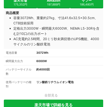
楽天市場
Amazon
ヤフー
175,352円
197,889円
186,480円
商品概要
容量3072Wh、重量約27kg、寸法41.6x32.5x30.5cm、
CTB技術採用
定格出力3000W・瞬間最大6000W、NEMA L5-30Rを含
む計10口の出力ポート
AC充電約2.5時間、20ミリ秒未満切替のUPS機能、4000
サイクルのリン酸鉄電池
電池容量
3072Wh
瞬間最大出力
6000W
バッテリーサイクル
約4000回
数
使用バッテリーの種
リン酸鉄リチウムイオン電池
類
全部見る
楽天市場で詳細を見る