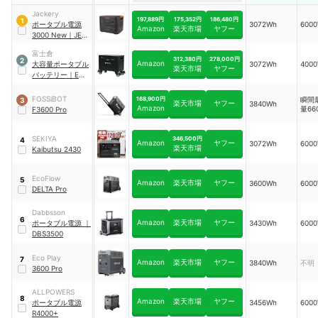
Jackery
197,889円
175,352円
186,480円
1
ポータブル電源
3072Wh
600
Amazon
楽天市場
ヤフー
3000 New
｜
JE-
3000B
富士倉
312,380円
278,000円
2
Amazon
大容量ポータブル
3072Wh
400
楽天市場
ヤフー
バッテリー
｜
ES-
2000PB
FOSSiBOT
168,900円
瞬間
3
楽天市場
ヤフー
3840Wh
Amazon
量66
F3600 Pro
SEKIYA
346,500円
4
Amazon
ヤフー
3072Wh
600
楽天市場
Kaibutsu 2430
EcoFlow
5
Amazon
楽天市場
ヤフー
3600Wh
600
DELTA Pro
Dabbsson
6
Amazon
楽天市場
ヤフー
ポータブル電源
｜
3430Wh
600
DBS3500
Eco Play
7
Amazon
楽天市場
ヤフー
3840Wh
不明
3600 Pro
ALLPOWERS
8
Amazon
楽天市場
ヤフー
ポータブル電源
3456Wh
600
R4000+