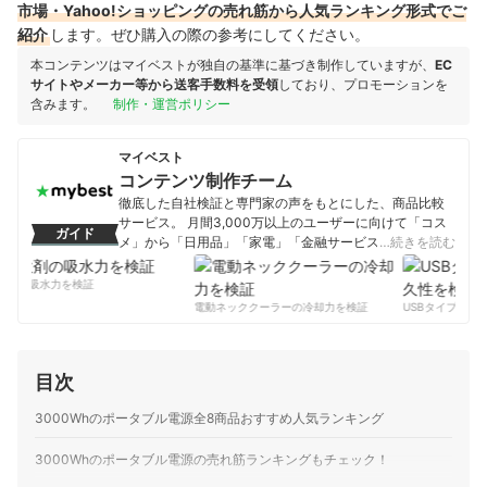
市場・Yahoo!ショッピングの売れ筋から人気ランキング形式でご
紹介
します。ぜひ購入の際の参考にしてください。
本コンテンツはマイベストが独自の基準に基づき制作していますが、
EC
サイトやメーカー等から送客手数料を受領
しており、プロモーションを
含みます。
制作・運営ポリシー
マイベスト
コンテンツ制作チーム
徹底した自社検証と専門家の声をもとにした、商品比較
サービス。 月間3,000万以上のユーザーに向けて「コス
ガイド
メ」から「日用品」「家電」「金融サービス」まで、ベ
…続きを読む
ストな商品を選んでもらうために、毎日コンテンツを制
作中。
剤の吸水力を検証
コンテンツ制作チームのプロフィール
電動ネッククーラーの冷却力を検証
USBタイプCケー
目次
3000Whのポータブル電源全8商品おすすめ人気ランキング
3000Whのポータブル電源の売れ筋ランキングもチェック！