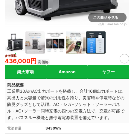
この商品を見る
出典：
amazon.co.jp
参考価格
436,000円
高価格
楽天市場
Amazon
ヤフー
商品概要
工業用30AのAC出力ポートを搭載し、合計16個出力ポートは、
高出力と大容量で驚異の汎用性を誇り、災害時や停電時などの
防災グッズとして活躍。AC・シガ−ソケット・ソーラーパネ
ル・AC+ソーラー同時充電の四つの充電方法で、充電が可能で
す。パススルー機能と無停電電源装置を備えています。
電池容量
3430Wh