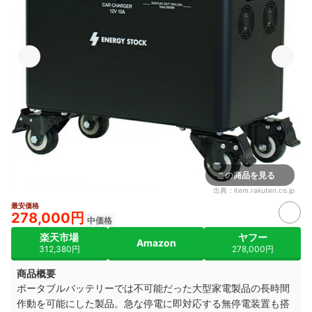
この商品を見る
出典：
item.rakuten.co.jp
最安価格
278,000円
中価格
楽天市場
ヤフー
Amazon
312,380円
278,000円
商品概要
ポータブルバッテリーでは不可能だった大型家電製品の長時間
作動を可能にした製品。急な停電に即対応する無停電装置も搭