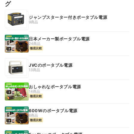
グ
ジャンプスターター付きポータブル電源
9商品
日本メーカー製ポータブル電源
24商品
徹底比較
JVCのポータブル電源
13商品
おしゃれなポータブル電源
14商品
徹底比較
600Wのポータブル電源
6商品
徹底比較