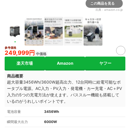
この商品を見る
出典：
amazon.co.jp
参考価格
249,999円
中価格
楽天市場
Amazon
ヤフー
商品概要
超大容量3456Wh/3600W超高出力、12台同時に給電可能なポ
ータブル電源。AC入力・PV入力・発電機・カー充電・AC＋PV
入力の5つの充電方法が使えます。パススルー機能も搭載して
いるのがうれしいポイントです。
電池容量
3456Wh
瞬間最大出力
6000W