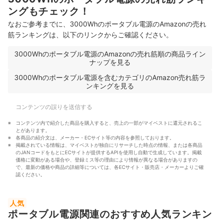
ングもチェック！
なおご参考までに、3000Whのポータブル電源のAmazonの売れ
筋ランキングは、以下のリンクからご確認ください。
3000Whのポータブル電源のAmazonの売れ筋順の商品ライン
ナップを見る
3000Whのポータブル電源を含むカテゴリのAmazon売れ筋ラ
ンキングを見る
コンテンツの誤りを送信する
コンテンツ内で紹介した商品を購入すると、売上の一部がマイベストに還元されるこ
とがあります。
各商品の紹介文は、メーカー・ECサイト等の内容を参照しております。
掲載されている情報は、マイベストが独自にリサーチした時点の情報、または各商品
のJANコードをもとにECサイトが提供するAPIを使用し自動で生成しています。掲載
価格に変動がある場合や、登録ミス等の理由により情報が異なる場合がありますの
で、最新の価格や商品の詳細等については、各ECサイト・販売店・メーカーよりご確
認ください。
人気
ポータブル電源関連のおすすめ人気ランキン