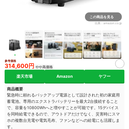
この商品を見る
出典：
amazon.co.jp
参考価格
2+
314,600円
やや高価格
楽天市場
Amazon
ヤフー
商品概要
緊急時に頼れるバックアップ電源として設計された初の家庭用
蓄電池。専用のエクストラバッテリーを最大2台接続すること
で、容量を10800Whへと増やすことが可能です。15デバイス
を同時給電できるので、アウトドアだけでなく、災害時にスマ
ホの複数台充電や電気毛布、ファンなどへの給電にも活躍しま
す。