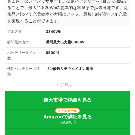
さまざまなシーンでサポート。拡張バッテリーを2台まで接続す
ることで、最大11,520Whの驚異的な容量まで拡張可能です。従
来品と比べて充電効率が大幅にアップ、最短1.8時間でフル充電
を実現することができます。
電池容量
3840Wh
瞬間最大出力
瞬間最大出力量6600W
バッテリーサイクル
6500回
数
使用バッテリーの種
リン酸鉄リチウムイオン電池
類
全部見る
楽天市場で詳細を見る
タイムセール
Amazonで詳細を見る
168,900円