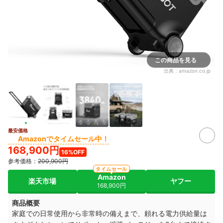
この商品を見る
出典：
amazon.co.jp
最安価格
Amazonでタイムセール中！
168,900円
16%OFF
参考価格：
200,900円
タイムセール
Amazon
楽天市場
ヤフー
168,900円
商品概要
家庭での日常使用から非常時の備えまで、頼れる電力供給量は