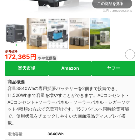
この商品を見る
出典：
amazon.co.jp
参考価格
172,365円
やや低価格
楽天市場
Amazon
ヤフー
商品概要
容量3840Whの専用拡張バッテリーを2個まで接続でき、
11,520Whまで容量を増やすことができます。ACコンセント・
ACコンセント+ソーラーパネル・ソーラーパネル・シガーソケ
ット4種類の方式で充電可能です。15デバイスへ同時給電可能
で、使用状況をチェックしやすい大画面液晶ディスプレイ搭
載。
電池容量
3840Wh