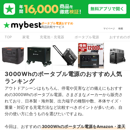
ポータブル電源おすすめ
商品比較サービス
マイページ
検索
TOP
家電
充電池・充電器
ポータブル電源
おすすめの
3000Whのポータブル電源のおすすめ人気
ランキング
アウトドアシーンはもちろん、停電や災害などの備えにもおすす
めの3000Whのポータブル電源。さまざまなメーカーから販売さ
れており、日本製・海外製、出力端子の種類や数、本体サイズ・
重量・対応する充電方法など比較すべきポイントが多いため、自
分の使い方に合うものを選びたいですよね。
今回は、おすすめの
3000Whのポータブル電源をAmazon・楽天