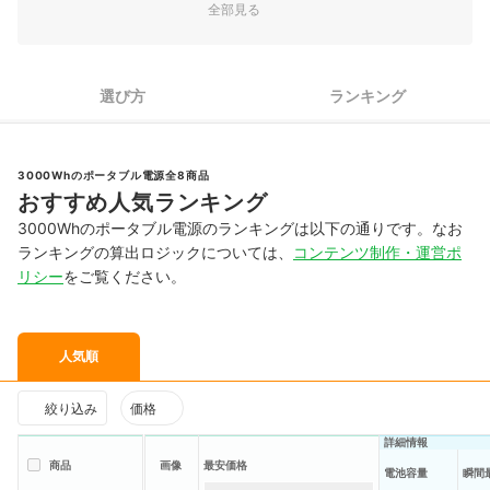
全部見る
選び方
ランキング
3000Whのポータブル電源全8商品
おすすめ人気ランキング
3000Whのポータブル電源のランキングは以下の通りです。なお
ランキングの算出ロジックについては、
コンテンツ制作・運営ポ
リシー
をご覧ください。
人気順
絞り込み
価格
詳細情報
商品
画像
最安価格
電池容量
瞬間