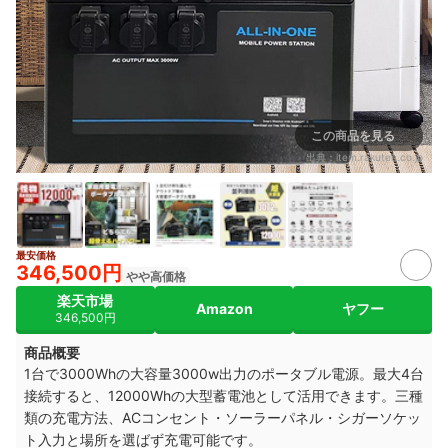
この商品を見る
出典：
item.rakuten.co.jp
最安価格
346,500円
やや高価格
楽天市場
Amazon
ヤフー
346,500円
商品概要
1台で3000Whの大容量3000w出力のポータブル電源。最大4台
接続すると、12000Whの大型蓄電池として活用できます。三種
類の充電方法、ACコンセント・ソーラーパネル・シガーソケッ
ト入力と場所を選ばず充電可能です。