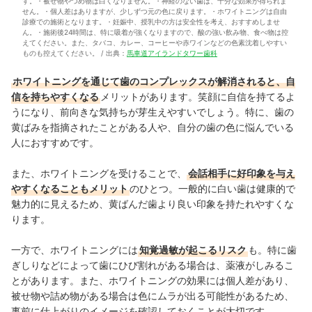
す。・被せ物やつめ物は白くなりません。・神経のない歯は、十分な効果が得られま
せん。・個人差はありますが、少しずつ元の色に戻ります。・ホワイトニングは自由
診療での施術となります。・妊娠中、授乳中の方は安全性を考え、おすすめしませ
ん。・施術後24時間は、特に吸着が強くなりますので、酸の強い飲み物、食べ物は控
えてください。また、タバコ、カレー、コーヒーや赤ワインなどの色素沈着しやすい
ものも控えてください。 / 出典：
馬車道アイランドタワー歯科
ホワイトニングを通じて歯のコンプレックスが解消されると、自
信を持ちやすくなる
メリットがあります。笑顔に自信を持てるよ
うになり、前向きな気持ちが芽生えやすいでしょう。特に、歯の
黄ばみを指摘されたことがある人や、自分の歯の色に悩んでいる
人におすすめです。
また、ホワイトニングを受けることで、
会話相手に好印象を与え
やすくなることもメリット
のひとつ。一般的に白い歯は健康的で
魅力的に見えるため、黄ばんだ歯より良い印象を持たれやすくな
ります。
一方で、ホワイトニングには
知覚過敏が起こるリスク
も。特に歯
ぎしりなどによって歯にひび割れがある場合は、薬液がしみるこ
とがあります。また、ホワイトニングの効果には個人差があり、
被せ物や詰め物がある場合は色にムラが出る可能性があるため、
事前に仕上がりのイメージを確認しておくことが大切です。