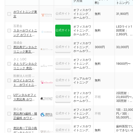
グ方法
料）
トニング）
オフィスホワ
ホワイトニング東
公式サイト
イトニング、
無料
31,900円
京
ホームホワイ
トニング
百星会
オフィスホワ
LEDライト1
公式サイト
スターホワイトニ
イトニング、
無料
回照射：
ホームホワイ
2,950円、
ング ホワイトニン
トニング
LEDライト2
グ
回照射：
港成会
オフィスホワ
5,900円、
公式サイト
恵比寿デンタルク
イトニング、
3000円
33,000円
LEDライト3
ホームホワイ
リニック東京 ホワ
回照射：
トニング、デ
イトニング
8,850円
ュアルホワイ
さとうDC
オフィスホワ
トニング
公式サイト
さとうデンタルク
イトニング、
無料
19000円〜
ホームホワイ
リニック 恵比寿本
トニング
院 矯正歯科
医療法人社団 マリ
デュアルホワ
公式サイト
ア会
ホワイトホワイ
無料
イトニング
ト ホワイトニン
グ
オフィスホワ
2回照射：
Uデンタルオフィ
公式サイト
イトニング、
不明
23,650円〜
ス恵比寿 ホワイト
ホームホワイ
3回照射：
ニング
トニング
30,800円〜
追加照射：
新心会
オフィスホワ
1回：22,00
5,500円〜
公式サイト
恵比寿I's歯科・矯
イトニング、
不明
円／3回：
ホームホワイ
55,000円／
正歯科 ホワイトニ
トニング
回：88,000
ング
オフィスホワ
歯科医院で
恵比寿一丁目小島
公式サイト
イトニング、
無料
かできない
デンタルクリニッ