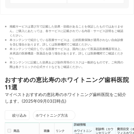
掲載サービスは選び方で記載した効果・効能があることを保証したものではありませ
ん。ご購入にあたっては、各サービスに記載されている内容・サービス説明をご確認
ください。
本コンテンツで紹介している医療サービスは、公的医療保険が適用されない自由診療
を含む場合があります。詳しくは医療機関でご確認ください。
本コンテンツで紹介している医療サービスは、国内において医薬品医療機器等法上、
未承認の医療機器・医薬品を扱う場合があります。詳しくは医療機関でご確認くださ
い。
本コンテンツに記載した効果および副作用等のリスクは一般的なものです。ご利用の
際は各クリニックの公式サイトなどをご確認ください。
おすすめの恵比寿のホワイトニング歯科医院
11選
マイベストおすすめの恵比寿のホワイトニング歯科医院をご紹介
します。(2025年09月03日時点)
絞り込み
ホワイトニング方法
詳細情報
初診料（カウ
費用目安（
商品
画像
リンク
ホワイトニン
ンセリング
フィスホワ