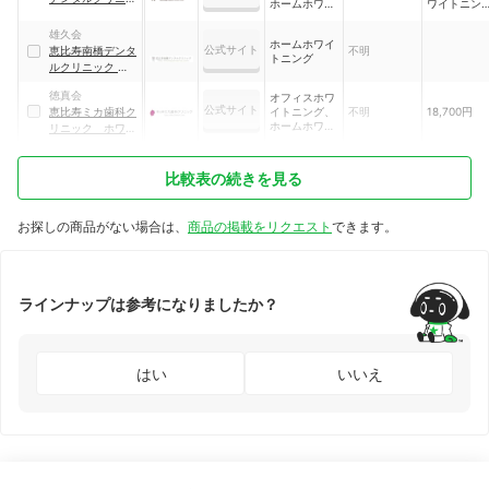
ホームホワイ
ワイトニン
ク ホワイトニング
トニング、デ
グ：66,000
ュアルホワイ
／オフィス
雄久会
ホームホワイ
トニング
ワイトニン
公式サイト
恵比寿南橋デンタ
不明
トニング
グ：20,000
ルクリニック ホワ
前後
イトニング
徳真会
オフィスホワ
公式サイト
恵比寿ミカ歯科ク
イトニング、
不明
18,700円
ホームホワイ
リニック ホワイ
トニング
トニング
比較表の続きを見る
お探しの商品がない場合は、
商品の掲載をリクエスト
できます。
ラインナップは参考になりましたか？
はい
いいえ