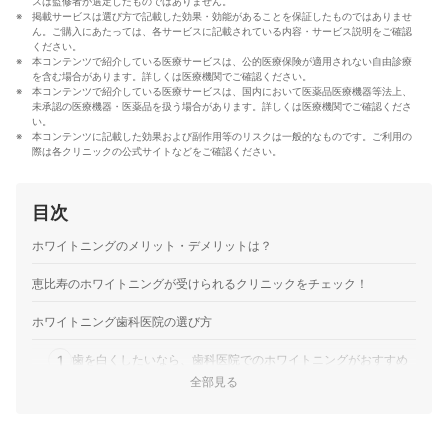
スは監修者が選定したものではありません。
報を届ける」ことをモットーに活動している。
掲載サービスは選び方で記載した効果・効能があることを保証したものではありませ
真田桃花のプロフィール
ん。ご購入にあたっては、各サービスに記載されている内容・サービス説明をご確認
ください。
本コンテンツで紹介している医療サービスは、公的医療保険が適用されない自由診療
を含む場合があります。詳しくは医療機関でご確認ください。
本コンテンツで紹介している医療サービスは、国内において医薬品医療機器等法上、
未承認の医療機器・医薬品を扱う場合があります。詳しくは医療機関でご確認くださ
い。
本コンテンツに記載した効果および副作用等のリスクは一般的なものです。ご利用の
際は各クリニックの公式サイトなどをご確認ください。
目次
ホワイトニングのメリット・デメリットは？
恵比寿のホワイトニングが受けられるクリニックをチェック！
ホワイトニング歯科医院の選び方
1
歯を白くしたいなら、歯科医院でのホワイトニングがおすすめ
全部見る
自分の性格や生活スタイルに合わせてホワイトニングの方法を
2
選ぼう