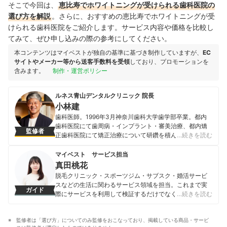
そこで今回は、
恵比寿でホワイトニングが受けられる歯科医院の
選び方を解説
。さらに、おすすめの恵比寿でホワイトニングが受
けられる歯科医院をご紹介します。サービス内容や価格を比較し
てみて、ぜひ申し込みの際の参考にしてください。
本コンテンツはマイベストが独自の基準に基づき制作していますが、
EC
サイトやメーカー等から送客手数料を受領
しており、プロモーションを
含みます。
制作・運営ポリシー
ルネス青山デンタルクリニック 院長
小林建
歯科医師。1996年3月神奈川歯科大学歯学部卒業。都内
歯科医院にて歯周病・インプラント・審美治療、都内矯
監修者
正歯科医院にて矯正治療について研鑽を積んだ後、2008
…続きを読む
年渋谷区神宮前に「ルネス青山デンタルクリニック」を
開業する。婦人画報はじめ多数の女性誌掲載。現在は顔
マイベスト サービス担当
の歪み等（顎関節症含む）の改善に力を入れており、日
真田桃花
本初の歯科×顔ドックを積極的に行っている。
脱毛クリニック・スポーツジム・サブスク・婚活サービ
小林建のプロフィール
スなどの生活に関わるサービス領域を担当。これまで実
ガイド
際にサービスを利用して検証するだけでなく、医師や婚
…続きを読む
活アドバイザーなど多種多様な専門家への取材を通じて
サービスを比較検証してきた。「選ぶのが難しい領域だ
監修者は「選び方」についてのみ監修をおこなっており、掲載している商品・サービ
からこそ、徹底検証を通じて全ユーザーが選びやすい情