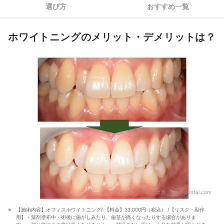
自分の口内環境に合わせた治療計画を立ててくれるかをチェッ
3
選び方
おすすめ一覧
ク
おすすめの恵比寿のホワイトニング歯科医院11選
ホワイトニングのメリット・デメリットは？
ホワイトニングの効果を長持ちさせるには？
ほかのホワイトニンググッズもチェック！
出典：
iland-dental.com
【施術内容】オフィスホワイトニング/ 【料金】33,000円（税込） /【リスク・副作
用】・薬剤塗布中・術後に歯がしみたり、歯茎が痛くなったりする場合がありま