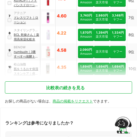
6位
ASTALIFT
｜
アド
Amazon
楽天市場
ヤフー
バンスドローショ
ン
アテニア
4.60
3,740円
2,980円
3,149円
7
7位
ドレスリフト
｜
ロ
Amazon
楽天市場
ヤフー
ーション
スタイリングライ
4.22
1,870円
1,394円
1,334円
8
8位
フ・ホールディン
BCL
乾燥さん
｜
薬
Amazon
楽天市場
ヤフー
グス
用高保湿化粧水
BENOW
4.58
2,090円
9
楽天市場
ヤフー
9位
numbuzin
｜
3番
Amazon
すべすべ発酵トナ
ー
松山油脂
1,694円
1,694円
1,694円
4.35
10
10位
肌をうるおす保湿
Amazon
楽天市場
ヤフー
スキンケア
｜
保湿
浸透水モイストリ
ッチ
比較表の続きを見る
お探しの商品がない場合は、
商品の掲載をリクエスト
できます。
ランキングは参考になりましたか？