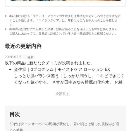
本記事における「美白」は、メラニンの生成または蓄積を抑えてしみやそばかすを防
ぐことを指します。「エイジングケア」は、年齢に応じたお手入れのことを指しま
す。
掲載商品は選び方で記載した効果・効能があることを保証したものではありません。
ご購入にあたっては、各商品に記載されている内容・商品説明をご確認ください。
最近の更新内容
2026.07.21
更新
以下の商品に新たなクチコミが投稿されました。
資生堂｜dプログラム｜モイストケア ローション EX
しっとり肌バランス整う｜しっかり潤うし、ニキビできにく
くなった気がする。 さすが田中みなみ推薦の化粧水。 化粧
水はあまり高いものを使いたくない派ですが、 許容できる金
全部見る
額だし今後も使っていこうと思います。 しばらく色んな商品
の間で揺れてたけど、やっと落ち着けそう。
目次
50代はターンオーバーの周期が変化し、若い頃とは違った肌悩みが増
える時期