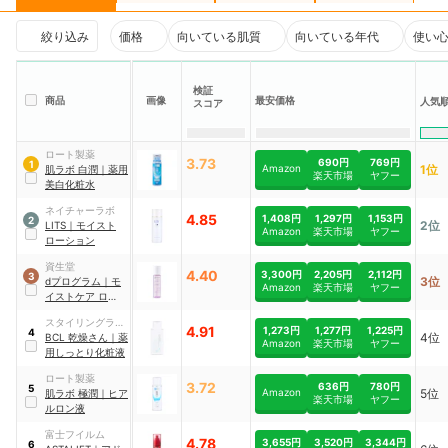
絞り込み
価格
向いている肌質
向いている年代
使い
検証
商品
画像
最安価格
人気
スコア
ロート製薬
3.73
690円
769円
1
Amazon
1位
肌ラボ
白潤
｜
薬用
楽天市場
ヤフー
美白化粧水
ネイチャーラボ
4.85
1,408円
1,297円
1,153円
2
2位
LITS
｜
モイスト
Amazon
楽天市場
ヤフー
ローション
資生堂
4.40
3,300円
2,205円
2,112円
3
3位
dプログラム
｜
モ
Amazon
楽天市場
ヤフー
イストケア ローシ
ョン EX
スタイリングライ
4.91
1,273円
1,277円
1,225円
4
4位
フ・ホールディン
BCL
乾燥さん
｜
薬
Amazon
楽天市場
ヤフー
グス
用しっとり化粧液
ロート製薬
3.72
636円
780円
5
Amazon
5位
肌ラボ
極潤
｜
ヒア
楽天市場
ヤフー
ルロン液
富士フイルム
4.78
3,655円
3,520円
3,344円
6