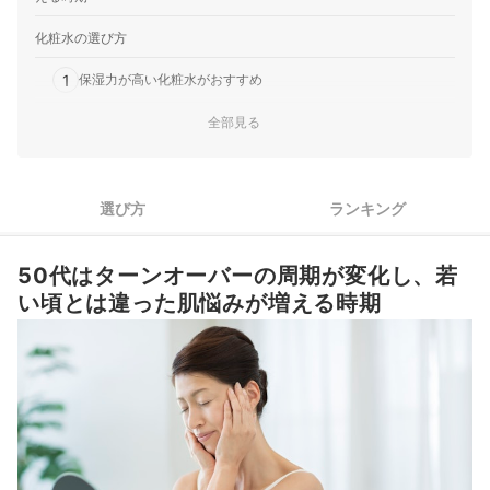
化粧水の選び方
1
保湿力が高い化粧水がおすすめ
健やかな肌をキープするには、整肌成分が充実している化粧水
全部見る
2
がおすすめ
シミ・シワ・ニキビなどの肌悩みがあるなら、有効成分配合の
3
化粧水がおすすめ
選び方
ランキング
50代向け化粧水全14商品おすすめ人気ランキング
50代はターンオーバーの周期が変化し、若
売れ筋の人気50代向け化粧水全14商品を徹底比較！
い頃とは違った肌悩みが増える時期
肌トラブルを増やさないためにも、化粧水の正しい使い方をマスターし
よう
その他の50代におすすめのスキンケアアイテムが気になる人はこちら
ほかにも肌悩みに合わせた美容液を探している人はこちらをチェック
50代向け化粧水の売れ筋ランキングもチェック！