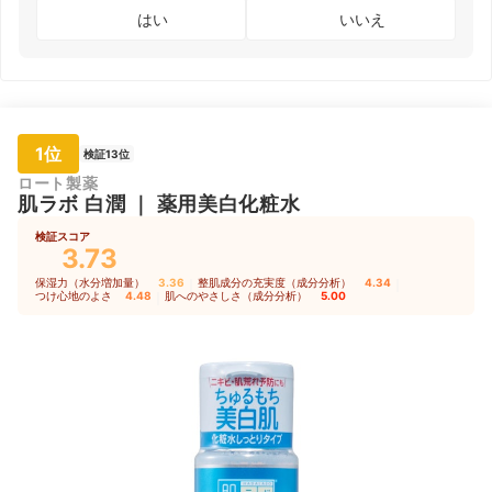
はい
いいえ
1位
検証13位
ロート製薬
肌ラボ
白潤
｜
薬用美白化粧水
検証スコア
3.73
保湿力（水分増加量）
3.36
｜
整肌成分の充実度（成分分析）
4.34
｜
つけ心地のよさ
4.48
｜
肌へのやさしさ（成分分析）
5.00