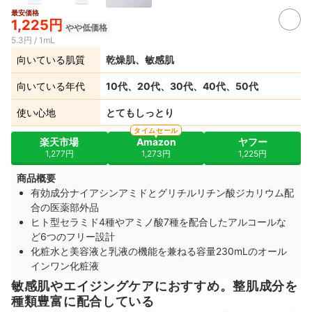
最安価格
1,225円
やや低価格
5.3円 / 1mL
向いている肌質
乾燥肌、敏感肌
向いている年代
10代、20代、30代、40代、50代
使い心地
とてもしっとり
タイムセール
楽天市場
Amazon
ヤフー
1,277円
1,273円
1,225円
商品概要
有効成分ナイアシンアミドとグリチルリチン酸ジカリウム配
合の医薬部外品
ヒト型セラミド4種やアミノ酸7種を配合したアルコールな
ど6つのフリー設計
化粧水と美容液と乳液の機能を兼ねる容量230mLのオール
インワン化粧液
敏感肌やエイジングケアにおすすめ。整肌成分を
種類豊富に配合している