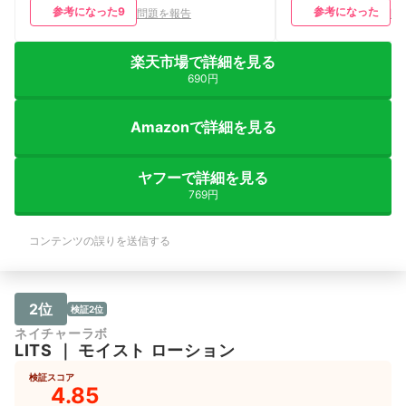
参考になった
9
参考になった
問題を報告
問
楽天市場で詳細を見る
690円
Amazonで詳細を見る
ヤフーで詳細を見る
769円
コンテンツの誤りを送信する
2位
検証2位
ネイチャーラボ
LITS
｜
モイスト ローション
検証スコア
4.85