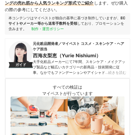
ングの売れ筋から人気ランキング形式でご紹介
します。ぜひ購入
の際の参考にしてください。
本コンテンツはマイベストが独自の基準に基づき制作していますが、
EC
サイトやメーカー等から送客手数料を受領
しており、プロモーションを
含みます。
制作・運営ポリシー
元化粧品開発者／マイベスト コスメ・スキンケア・ヘア
ケア担当
西海友梨恵（Yurie Nishiumi）
大手化粧品メーカーにて7年間、スキンケア・メイクアッ
ガイド
プ製品など幅広いカテゴリーの新商品・技術開発に従
事。なかでもファンデーションやアイシャドウ、口紅な
…続きを読む
どの技術開発を専門とし、日本国内はもちろん海外市場
向けの商品開発も多数経験。 現在はマイベストで年間
すべての検証は
1500点以上のコスメを比較検証。開発現場で培った知識
マイベストが行っています
をもとに、成分や処方の背景をふまえながら、専門的な
内容もユーザーにわかりやすく伝えることを大切にしな
がらコンテンツを制作している。
西海友梨恵（Yurie Nishiumi）のプロフィール