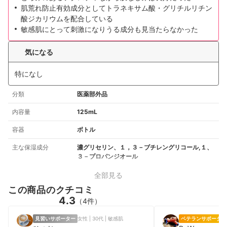
肌荒れ防止有効成分としてトラネキサム酸・グリチルリチン
酸ジカリウムを配合している
敏感肌にとって刺激になりうる成分も見当たらなかった
気になる
特になし
分類
医薬部外品
内容量
125mL
容器
ボトル
主な保湿成分
濃グリセリン、１，３－ブチレングリコール,１、
３－プロパンジオール
全部見る
この商品のクチコミ
4.3
（4件）
見習いサポーター
女性 | 30代 | 敏感肌
ベテランサポーター