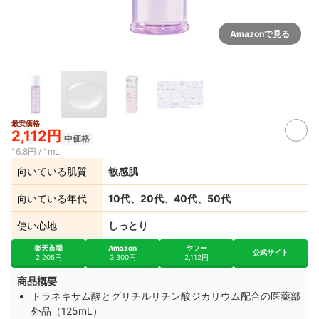
Amazonで見る
最安価格
2,112円
中価格
16.8円 / 1mL
向いている肌質
敏感肌
向いている年代
10代、20代、40代、50代
使い心地
しっとり
楽天市場
Amazon
ヤフー
公式サイト
2,205円
3,300円
2,112円
商品概要
トラネキサム酸とグリチルリチン酸ジカリウム配合の医薬部
外品（125mL）