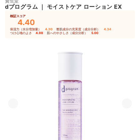
資生堂
dプログラム
｜
モイストケア ローション EX
検証スコア
4.40
保湿力（水分増加量）
4.30
｜
整肌成分の充実度（成分分析）
4.34
｜
つけ心地のよさ
4.98
｜
肌へのやさしさ（成分分析）
5.00