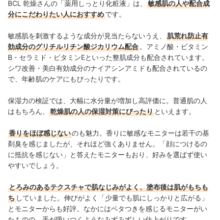
BCL
乾燥さんの「薬用しっとり化粧液」は、
敏感肌の人や配合成
分にこだわりたい人におすすめ
です。
敏感肌を刺激するような成分が見当たらないうえ、
肌荒れ防止有
効成分のグリチルリチン酸ジカリウム配合
。アミノ酸・ビタミン
B・セラミド・ビタミンEといった整肌成分も配合されています。
シワ改善・美白有効成分のナイアシンアミドも配合されているの
で、年齢肌のケアにもぴったりです。
保湿力の検証では、大幅に水分量が増加し高評価に。普通肌の人
はもちろん、
乾燥肌の人の保湿対策にぴったり
といえます。
香りをほぼ感じない
のも魅力。香りに敏感なモニターは若干の基
剤臭を感じましたが、それほど強くありません。「顔につけるの
に抵抗を感じない」と答えたモニターもおり、好みを選ばず使い
やすいでしょう。
とろみのあるテクスチャで肌なじみがよく、塗布後は肌がもちも
ち
していました。伸びがよく「少量でも肌にしっかりと広がる」
とモニターからも好評。なかにはベタつきを感じるモニターがい
たものの、手が吸いつくようなみずみずしい仕上がりです。