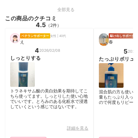
全部見る
この商品のクチコミ
4.5
（2件）
ベテランサポーター
女性 | 40代
駆け出しサポーター
え
春
4
5
2026/02/08
2026
しっとりする
たっぷりボリュ
トラネキサム酸の美白効果を期待してこ
混合肌の方も使いや
ちら使ってます。しっとりした使い心地
量もたっぷり入って
でいいです。とろみのある化粧水で浸透
ので何度もリピート
していくという感じではないです。
詳細を見る