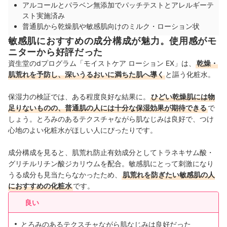
アルコールとパラベン無添加でパッチテストとアレルギーテ
スト実施済み
普通肌から乾燥肌や敏感肌向けのミルク・ローション状
敏感肌におすすめの成分構成が魅力。使用感がモ
ニターから好評だった
資生堂のdプログラム「モイストケア ローション EX」は、
乾燥・
肌荒れを予防し、深いうるおいに満ちた肌へ導く
と謳う化粧水。
保湿力の検証では、ある程度良好な結果に。
ひどい乾燥肌には物
足りないものの、普通肌の人には十分な保湿効果が期待できる
で
しょう。とろみのあるテクスチャながら肌なじみは良好で、つけ
心地のよい化粧水がほしい人にぴったりです。
成分構成を見ると、肌荒れ防止有効成分としてトラネキサム酸・
グリチルリチン酸ジカリウムを配合。敏感肌にとって刺激になり
うる成分も見当たらなかったため、
肌荒れを防ぎたい敏感肌の人
におすすめの化粧水
です。
良い
とろみのあるテクスチャながら肌なじみは良好だった