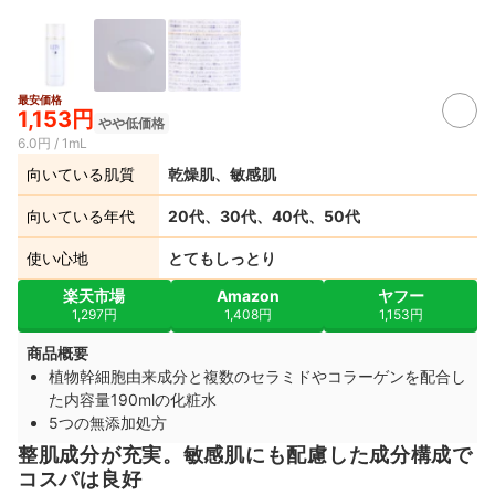
最安価格
1,153円
やや低価格
6.0円 / 1mL
向いている肌質
乾燥肌、敏感肌
向いている年代
20代、30代、40代、50代
使い心地
とてもしっとり
楽天市場
Amazon
ヤフー
1,297円
1,408円
1,153円
商品概要
植物幹細胞由来成分と複数のセラミドやコラーゲンを配合し
た内容量190mlの化粧水
5つの無添加処方
整肌成分が充実。敏感肌にも配慮した成分構成で
コスパは良好