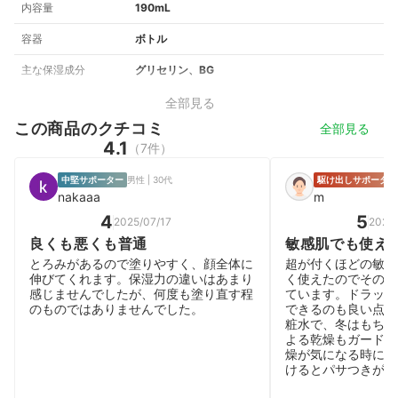
内容量
190mL
容器
ボトル
主な保湿成分
グリセリン、BG
全部見る
この商品のクチコミ
全部見る
4.1
（7件）
中堅サポーター
男性 | 30代
駆け出しサポーター
nakaaa
m
4
5
2025/07/17
2025/
良くも悪くも普通
敏感肌でも使え
とろみがあるので塗りやすく、顔全体に
超が付くほどの敏感
伸びてくれます。保湿力の違いはあまり
く使えたのでその後
感じませんでしたが、何度も塗り直す程
ています。ドラッグ
のものではありませんでした。
できるのも良い点で
粧水で、冬はもちろ
よる乾燥もガードし
燥が気になる時にも
けるとパサつきがお