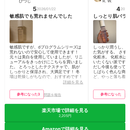
ひつじ
R. W.
5
4
2026/01/22
2026
敏感肌でも荒れませんでした
しっとり肌バラ
敏感肌ですが、dプログラムシリーズは
しっかり潤うし、ニ
荒れないので安心して使用できます！
た気がする。 さす
元々は美白を使用していましたが、リニ
化粧水。 化粧水は
ューアルをきっかけにこちらを買いまし
いたくない派ですが
た。 とろっとしたテクスチャで、肌が
だし今後も使ってい
しっかりと保湿され、大満足です！ 冬
しばらく色んな商品
場は乾燥しがちなので、おすすめです！
ど、やっと落ち着け
詳細を見る
参考になった
3
参考になった
問題を報告
問
楽天市場で詳細を見る
2,205円
Amazonで詳細を見る