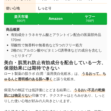
使い心地
しっとり
楽天市場
ヤフー
Amazon
690円
769円
商品概要
有効成分トラネキサム酸とアラントイン配合の医薬部外品
170ml
弱酸性で無香料や無着色など5つのフリー処方
2種のヒアルロン酸やビタミンC誘導体などの成分を含むし
っとりタイプ
美白・肌荒れ防止有効成分を配合している一方、
保湿効果には期待できない
ロート製薬の肌ラボ 白潤「薬用美白化粧水」は、
うるおって、ち
ゅるんと透明感のある肌へ導く
と謳う化粧水。
保湿力の検証では低評価にとどまる結果に。
うるおい不足の乾燥
肌には物足りない
印象です。テクスチャはとろみがあり、しっと
りした使い心地が好みの人向きといえます。