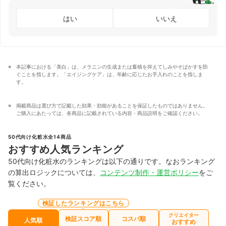
はい
いいえ
本記事における「美白」は、メラニンの生成または蓄積を抑えてしみやそばかすを防
ぐことを指します。「エイジングケア」は、年齢に応じたお手入れのことを指しま
す。
掲載商品は選び方で記載した効果・効能があることを保証したものではありません。
ご購入にあたっては、各商品に記載されている内容・商品説明をご確認ください。
50代向け化粧水全14商品
おすすめ人気ランキング
50代向け化粧水のランキングは以下の通りです。なおランキング
の算出ロジックについては、
コンテンツ制作・運営ポリシー
をご
覧ください。
検証したランキングはこちら
クリエイター
検証スコア順
コスパ順
人気順
おすすめ