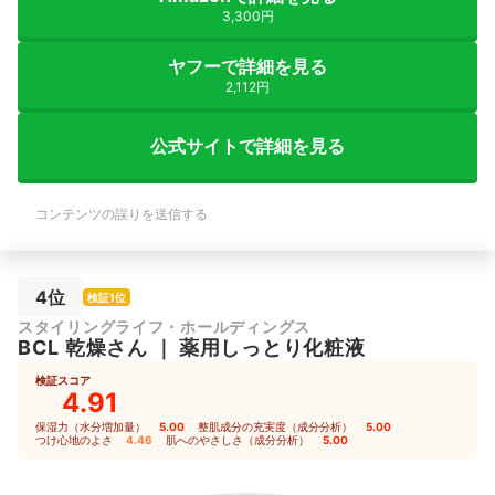
3,300円
ヤフーで詳細を見る
2,112円
公式サイトで詳細を見る
コンテンツの誤りを送信する
4位
検証1位
スタイリングライフ・ホールディングス
BCL
乾燥さん
｜
薬用しっとり化粧液
検証スコア
4.91
保湿力（水分増加量）
5.00
｜
整肌成分の充実度（成分分析）
5.00
｜
つけ心地のよさ
4.46
｜
肌へのやさしさ（成分分析）
5.00