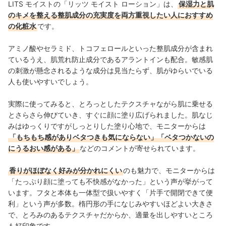
LITS モイストの
「
リッツ モイスト ローション
」は、
保湿力と肌
のキメを整える整肌成分の充実度を両方重視したい人におすすめ
の化粧水
です。
アミノ酸やセラミド、トコフェロールといった整肌成分が含まれ
ているうえ、肌荒れ防止成分であるアラントインも配合。敏感肌
の刺激が懸念されるような成分は見当たらず、肌がゆらいでいる
人も使いやすいでしょう。
実際に使ってみると、とろっとしたテクスチャながら肌に乗せる
とさらさら伸びていき、すぐに顔に塗り広げられました。肌なじ
みはゆっくりですがしっとりした塗り心地で、モニターからは
「もちもち感がありベタつきも気にならない」「ベタつかないの
にうるおい感がある」
などのコメントが寄せられています。
香りがほぼなく好みが分かれにくい
のも
魅力で、モニターからは
「
たっぷり顔に塗っても不快感がなかった」
という声が挙がって
います。
フタと本体も一体型で扱いやすく「
片手で開閉できて便
利
」という声が多数。楕円形の手になじみやすいほどよい大きさ
で、とろみのあるテクスチャだからか、適量を出しやすいところ
も好印象です。