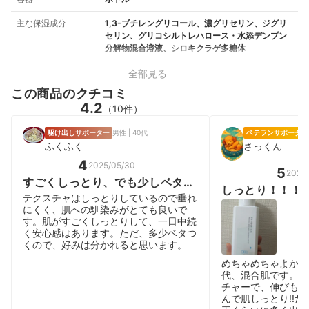
主な保湿成分
1,3-ブチレングリコール、濃グリセリン、ジグリ
セリン、グリコシルトレハロース・水添デンプン
分解物混合溶液、シロキクラゲ多糖体
全部見る
この商品のクチコミ
4.2
（10件）
駆け出しサポーター
男性 | 40代
ベテランサポーター
ふくふく
さっくん
4
2025/05/30
5
2026
すごくしっとり、でも少しベタつ
しっとり！！！
く
テクスチャはしっとりしているので垂れ
にくく、肌への馴染みがとても良いで
す。肌がすごくしっとりして、一日中続
く安心感はあります。ただ、多少ベタつ
くので、好みは分かれると思います。
めちゃめちゃよかっ
代、混合肌です。 
チャーで、伸びもい
んで肌しっとり!!た