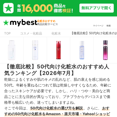
化粧水おすすめ
商品比較サービス
マイページ
検索
【徹底比較】50代向け化粧水のお
TOP
コスメ・化粧品
化粧水
【徹底比較】50代向け化粧水のおすすめ人
気ランキング【2026年7月】
乾燥によるくすみや肌のキメの乱れなど、肌の衰えを感じ始める
50代。年齢を重ねるにつれて肌は乾燥しやすくなるため、年齢に
合ったスキンケアが必要です。しかし、ハリ・つや・美白など商
品ごとに主な目的が異なっており、プチプラからデパコスまで価
格帯も幅広いため、迷ってしまいますよね。
そこで今回は、
50代向け化粧水の選び方を解説
。さらに、
おす
すめの50代向け化粧水をAmazon・楽天市場・Yahoo!ショッピ