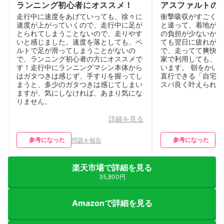
ランニング初心者にオススメ！
アスファルトの
い、けど運動し
走行中に速度をあげていっても、徐々に
衝撃吸収がすごくい
速度が上がっていくので、走行中に足が
と違って、着地が柔
とられてしまうことないので、走りやす
の負担が少ないから
いと感じました。速度を落としても、ベ
ても翌日に疲れが残
ルトで足が滑ってしまうことがないの
で、走ってて爽快感
で、ランニング初心者の方にオススメで
家で利用しても、衝
す！走行中にランニングマシン本体から
います。 朝をかい
はガタつきは感じず、手すりを握ってし
直行できる「自宅ラ
まうと、多少のガタつきは感じてしまい
スパ良く叶えられる
ますが、気にしなければ、あまり気にな
りません。
詳細を見る
参考になった
参考になった
問題を報告
問
楽天市場で詳細を見る
35,800円
Amazonで詳細を見る