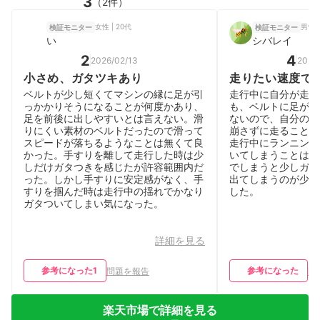
3
（2件）
女性 | 20代
男性 |
検証モニター
検証モニター
い
シバレイ
2
4
2026/02/13
2026
小さめ、ガタツキあり
走りたい速度で
ベルトが少し短くてマシンの縁に足が引
走行中に自分が走り
っかかりそうになることが何度かあり、
も、ベルトに足がと
足を前後に出しやすいとは言えない。滑
ないので、自分のラ
りにくい素材のベルトだったので滑って
崩さずに走ることが
スピードが落ちるようなことは無くて良
走行中にランニング
かった。手すりを離して走行した時は少
いてしまうことはな
しだけガタつきを感じたが許容範囲内だ
でしまうと少しガタ
った。しかし手すりに安定感がなく、手
出てしまうのが少し
すりを掴んだ時は走行中の揺れでかなり
した。
ガタついてしまい気になった。
詳細を見る
参考になった
1
参考になった
問題を報告
問
楽天市場で詳細を見る