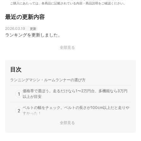
ご購入にあたっては、各商品に記載されている内容・商品説明をご確認ください。
最近の更新内容
2026.03.19
更新
ランキングを更新しました。
全部見る
目次
ランニングマシン・ルームランナーの選び方
価格帯で選ぼう。走るだけなら1〜2万円台、多機能なら3万円
1
以上が目安
ベルトの幅をチェック。ベルトの長さが100cm以上だと走りや
2
すかった！
全部見る
3
静音性に関してはどれも音が大きめ。防音マットを併用しよう
本格的に運動したいなら「速度・傾斜・連続使用時間」の機能
4