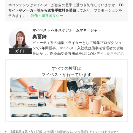
本コンテンツはマイベストが独自の基準に基づき制作していますが、
EC
サイトやメーカー等から送客手数料を受領
しており、プロモーションを
含みます。
制作・運営ポリシー
マイベスト へルスケアチームマネージャー
奥冨舞
ビューティ系の編集・ライターとして編集プロダクショ
ンで7年間従事。マイベスト入社後は薬事法管理者の資格
ガイド
を活かし、医薬品や介護用品をはじめレディースインナ
…続きを読む
ーや寝具にいたるまで、1000商品以上に及ぶヘルスケア
系の商材の検証に携わっている。
すべての検証は
奥冨舞のプロフィール
マイベストが行っています
掲載商品は選び方で記載した効果・効能があることを保証したものではありません。