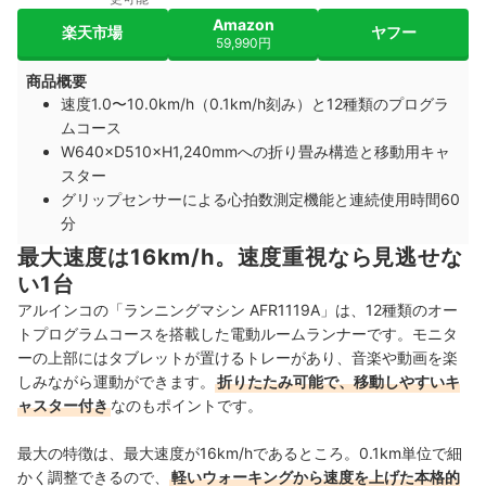
Amazon
楽天市場
ヤフー
59,990円
商品概要
速度1.0〜10.0km/h（0.1km/h刻み）と12種類のプログラ
ムコース
W640×D510×H1,240mmへの折り畳み構造と移動用キャ
スター
グリップセンサーによる心拍数測定機能と連続使用時間60
分
最大速度は16km/h。速度重視なら見逃せな
い1台
アルインコの「ランニングマシン AFR1119A」は、12種類のオー
トプログラムコースを搭載した電動ルームランナーです。モニタ
ーの上部にはタブレットが置けるトレーがあり、音楽や動画を楽
しみながら運動ができます。
折りたたみ可能で、移動しやすいキ
ャスター付き
なのもポイントです。
最大の特徴は、最大速度が16km/hであるところ。0.1km単位で細
かく調整できるので、
軽いウォーキングから速度を上げた本格的