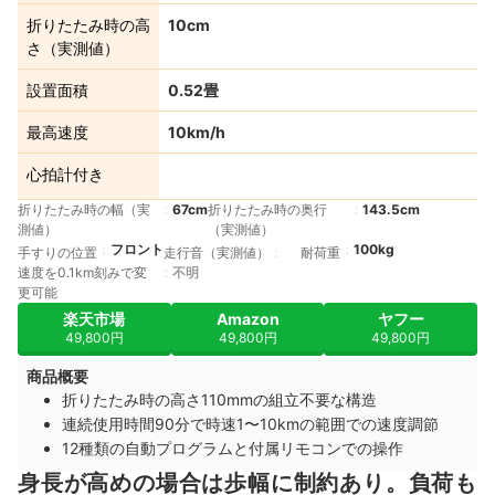
折りたたみ時の高
10cm
さ（実測値）
設置面積
0.52畳
最高速度
10km/h
心拍計付き
折りたたみ時の幅（実
67cm
折りたたみ時の奥行
143.5cm
測値）
（実測値）
フロント
100kg
手すりの位置
走行音（実測値）
耐荷重
速度を0.1km刻みで変
不明
更可能
楽天市場
Amazon
ヤフー
49,800円
49,800円
49,800円
商品概要
折りたたみ時の高さ110mmの組立不要な構造
連続使用時間90分で時速1〜10kmの範囲での速度調節
12種類の自動プログラムと付属リモコンでの操作
身長が高めの場合は歩幅に制約あり。負荷も