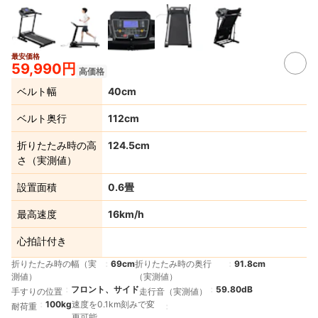
最安価格
59,990円
高価格
ベルト幅
40cm
ベルト奥行
112cm
折りたたみ時の高
124.5cm
さ（実測値）
設置面積
0.6畳
最高速度
16km/h
心拍計付き
折りたたみ時の幅（実
69cm
折りたたみ時の奥行
91.8cm
測値）
（実測値）
フロント、サイド
59.80dB
手すりの位置
走行音（実測値）
100kg
速度を0.1km刻みで変
耐荷重
更可能