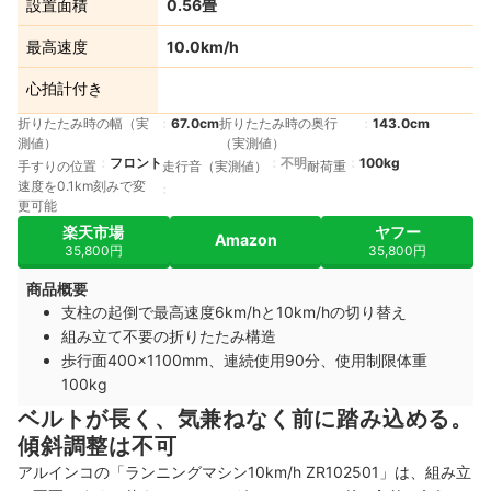
設置面積
0.56畳
最高速度
10.0km/h
心拍計付き
折りたたみ時の幅（実
67.0cm
折りたたみ時の奥行
143.0cm
測値）
（実測値）
フロント
不明
100kg
手すりの位置
走行音（実測値）
耐荷重
速度を0.1km刻みで変
更可能
楽天市場
ヤフー
Amazon
35,800円
35,800円
商品概要
支柱の起倒で最高速度6km/hと10km/hの切り替え
組み立て不要の折りたたみ構造
歩行面400×1100mm、連続使用90分、使用制限体重
100kg
ベルトが長く、気兼ねなく前に踏み込める。
傾斜調整は不可
アルインコの「ランニングマシン10km/h ZR102501」は、組み立