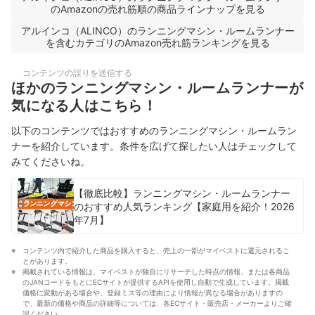
のAmazonの売れ筋順の商品ラインナップを見る
アルインコ（ALINCO）のランニングマシン・ルームランナー
を含むカテゴリのAmazon売れ筋ランキングを見る
コンテンツの誤りを送信する
ほかのランニングマシン・ルームランナーが
気になる人はこちら！
以下のコンテンツではおすすめのランニングマシン・ルームラン
ナーを紹介しています。条件を広げて探したい人はチェックして
みてくださいね。
【徹底比較】ランニングマシン・ルームランナー
のおすすめ人気ランキング【家庭用を紹介！2026
年7月】
コンテンツ内で紹介した商品を購入すると、売上の一部がマイベストに還元されるこ
とがあります。
掲載されている情報は、マイベストが独自にリサーチした時点の情報、または各商品
のJANコードをもとにECサイトが提供するAPIを使用し自動で生成しています。掲載
価格に変動がある場合や、登録ミス等の理由により情報が異なる場合がありますの
で、最新の価格や商品の詳細等については、各ECサイト・販売店・メーカーよりご確
認ください。