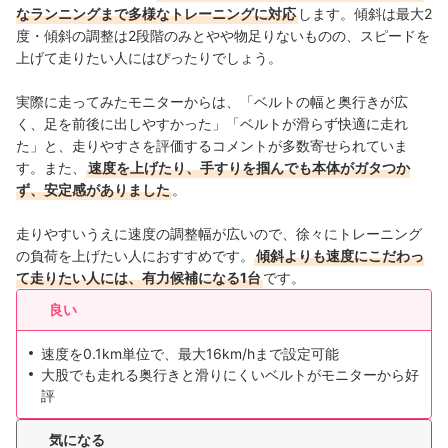
なランニングまで多様なトレーニングに対応
します。傾斜は最大2
度・傾斜の調整は2段階のみとやや物足りないものの、スピードを
上げて走りたい人にはぴったりでしょう。
実際に走ってみたモニターからは、「ベルトの幅と奥行きが広
く、足を前後に出しやすかった」「ベルトが滑らず快適に走れ
た」と、走りやすさを評価するコメントが多数寄せられていま
す。また、
速度を上げたり、手すりを掴んでも本体がガタつか
ず、安定感がありました
。
走りやすいうえに速度の調整幅が広いので、徐々にトレーニング
の負荷を上げたい人におすすめです。
傾斜よりも速度にこだわっ
て走りたい人には、有力候補になる1台
です。
良い
速度を0.1km単位で、最大16km/hまで設定可能
大股でも走れる奥行きと滑りにくいベルトがモニターから好
評
気になる