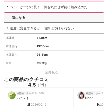
ベルトが十分に長く、何も気にせず前に踏み込めた
気になる
速度は変更できるが、傾斜はつけられない
本体幅
67.0cm
本体奥行
137.0cm
本体高さ
95.5cm
重量
約27kg
全部見る
この商品のクチコミ
4.5
（2件）
男性 | 30代
女性 |
検証モニター
検証モニター
シバレイ
Nana
4
5
2026/02/13
2026/