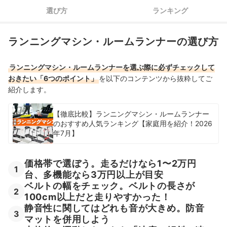
がついているかで選ぼう
選び方
ランキング
パッドタイプや折りたたみができるコンパクトモデルだと収納
5
しやすい
ランニングマシン・ルームランナーの選び方
安全機能を重視するなら、安全キーや手すりのあるモデルをチ
6
ェック
ランニングマシン・ルームランナーを選ぶ際に必ずチェックして
アルインコ（ALINCO）のランニングマシン・ルームランナー全3商品
おきたい「6つのポイント」
を以下のコンテンツから抜粋してご
おすすめ人気ランキング
紹介します。
売れ筋の人気アルインコ（ALINCO）のランニングマシン・ルームラン
【徹底比較】ランニングマシン・ルームランナー
ナー全3商品を徹底比較！
のおすすめ人気ランキング【家庭用を紹介！2026
年7月】
アルインコ（ALINCO）のランニングマシン・ルームランナーの売れ筋
ランキングもチェック！
価格帯で選ぼう。走るだけなら1〜2万円
1
台、多機能なら3万円以上が目安
ベルトの幅をチェック。ベルトの長さが
2
100cm以上だと走りやすかった！
静音性に関してはどれも音が大きめ。防音
3
マットを併用しよう