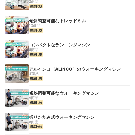
2商品
徹底比較
傾斜調整可能なトレッドミル
10商品
徹底比較
コンパクトなランニングマシン
5商品
徹底比較
アルインコ（ALINCO）のウォーキングマシン
4商品
徹底比較
傾斜調整可能なウォーキングマシン
9商品
徹底比較
折りたたみ式ウォーキングマシン
8商品
徹底比較