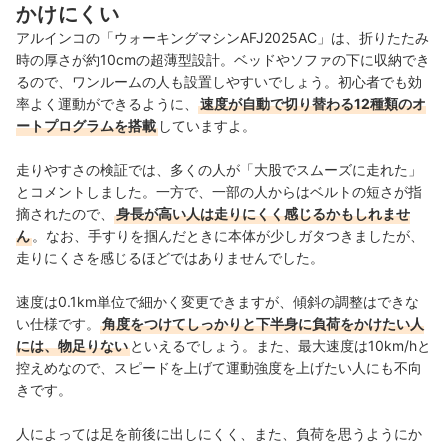
かけにくい
アルインコの「ウォーキングマシンAFJ2025AC」は、折りたたみ
時の厚さが約10cmの超薄型設計。ベッドやソファの下に収納でき
るので、ワンルームの人も設置しやすいでしょう。初心者でも効
率よく運動ができるように、
速度が自動で切り替わる12種類のオ
ートプログラムを搭載
していますよ。
走りやすさの検証では、多くの人が「大股でスムーズに走れた」
とコメントしました。一方で、一部の人からはベルトの短さが指
摘されたので、
身長が高い人は走りにくく感じるかもしれませ
ん
。なお、手すりを掴んだときに本体が少しガタつきましたが、
走りにくさを感じるほどではありませんでした。
速度は0.1km単位で細かく変更できますが、傾斜の調整はできな
い仕様です。
角度をつけてしっかりと下半身に負荷をかけたい人
には、物足りない
といえるでしょう。また、最大速度は10km/hと
控えめなので、スピードを上げて運動強度を上げたい人にも不向
きです。
人によっては足を前後に出しにくく、また、負荷を思うようにか