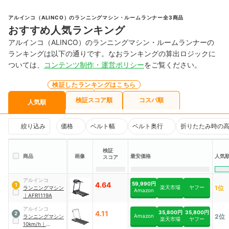
アルインコ（ALINCO）のランニングマシン・ルームランナー全3商品
おすすめ人気ランキング
アルインコ（ALINCO）のランニングマシン・ルームランナーの
ランキングは以下の通りです。なおランキングの算出ロジックに
ついては、
コンテンツ制作・運営ポリシー
をご覧ください。
検証したランキングはこちら
検証スコア順
コスパ順
人気順
絞り込み
価格
ベルト幅
ベルト奥行
折りたたみ時の
検証
商品
画像
最安価格
人気
スコア
アルインコ
4.64
59,990円
1
楽天市場
ヤフー
1位
ランニングマシン
Amazon
｜
AFR1119A
アルインコ
4.11
35,800円
35,800円
2
Amazon
2位
ランニングマシン
楽天市場
ヤフー
10km/h
｜