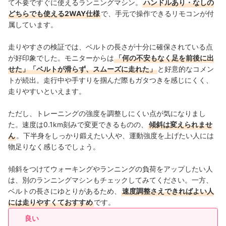
て不要ですぐに使えるランニングマシン。
ハンドルあり・なしの
どちらでも使える2WAY仕様
で、手元で操作できるリモコンが付
属しています。
走りやすさの検証では、ベルトの長さが十分に確保されている点
が好印象でした。モニターからは
「何の不安もなく足を前後に出
せた」「ベルトが滑らず、スムーズに走れた」
と好意的なコメン
トが続出。走行中や手すりを掴んだ際もガタつきを感じにくく、
走りやすいといえます。
ただし、トレーニングの強度を調整しにくい点が気になりまし
た。速度は0.1km刻みで変更できるものの、
傾斜は変えられませ
ん
。下半身をしっかり鍛えたい人や、運動強度を上げたい人には
物足りなく感じるでしょう。
傾斜をつけてウォーキングやランニングの負荷をアップしたい人
は、別のランニングマシンもチェックしてみてください。一方、
ベルトの長さにゆとりがあるため、
速度調整さえできればよい人
には走りやすくておすすめ
です。
良い