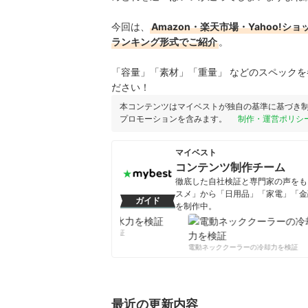
今回は、
Amazon・楽天市場・Yahoo
ランキング形式でご紹介
。
「容量」「素材」「重量」 などのスペック
ださい！
本コンテンツはマイベストが独自の基準に基づき
プロモーションを含みます。
制作・運営ポリシ
マイベスト
コンテンツ制作チーム
徹底した自社検証と専門家の声をもと
スメ」から「日用品」「家電」「金
ガイド
を制作中。
コンテンツ制作チームのプロフ
柔軟剤の吸水力を検証
電動ネッククーラーの冷却力を検証
最近の更新内容