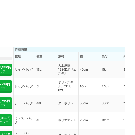
詳細情報
種類
素材
容量
幅
奥行
高さ
人工皮革、
8,380円
サイドバッグ
18L
1680Dポリエ
40cm
15cm
30cm
ヤフー
ステル
ポリエステ
5,219円
レッグバッグ
3L
ル、TPU、
16cm
7.5cm
28.5cm
ヤフー
PVC
5,735円
シートバッグ
40L
ターポリン
53cm
30cm
27cm
ヤフー
4,365円
ウエストバッ
4L
ポリエステル
26cm
10cm
15cm
ヤフー
グ
シートバッ
6,622円