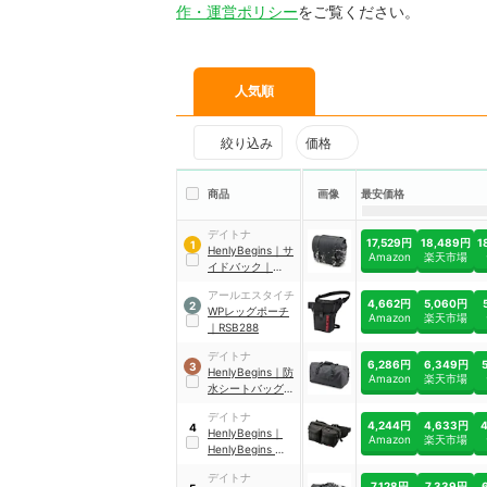
作・運営ポリシー
をご覧ください。
人気順
絞り込み
価格
商品
画像
最安価格
デイトナ
17,529円
18,489円
1
1
HenlyBegins
｜
サ
Amazon
楽天市場
イドバック
｜
DHS-32
アールエスタイチ
4,662円
5,060円
2
WPレッグポーチ
Amazon
楽天市場
｜
RSB288
デイトナ
6,286円
6,349円
3
HenlyBegins
｜
防
Amazon
楽天市場
水シートバッグ
｜
DH-772
デイトナ
4,244円
4,633円
4
HenlyBegins
｜
Amazon
楽天市場
HenlyBegins 防水
ウエストバッグ
デイトナ
DH-737
｜
98667
7,128円
7,339円