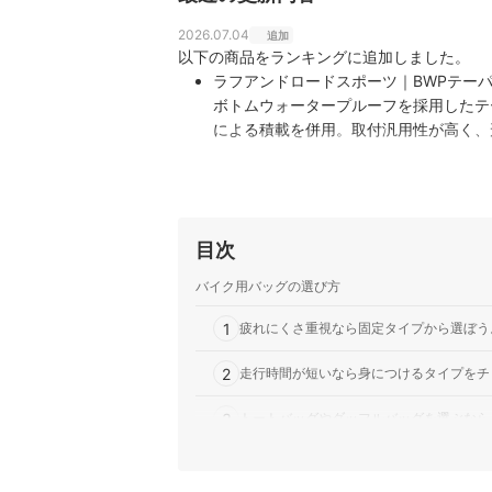
2026.07.04
追加
以下の商品をランキングに追加しました。
ラフアンドロードスポーツ｜BWPテーパー
ボトムウォータープルーフを採用したテ
による積載を併用。取付汎用性が高く、
クへも合わせ易くなっています。
KEMIMOTO｜バイク用ウエストバッグ
高品質の600DDナイロン生地を採用
メインポケットのほかに、トップ・フロ
目次
ァスナー部分に大きな引き手がついてい
バイク用バッグの選び方
1
疲れにくさ重視なら固定タイプから選ぼう
2
走行時間が短いなら身につけるタイプをチ
3
トートバッグやダッフルバッグを選ぶなら
4
雨から荷物を守る防水機能つきがベター