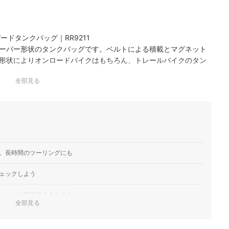
ドタンクバッグ｜RR9211
ーパー形状のタンクバッグです。ベルトによる積載とマグネット
形状によりオンロードバイクはもちろん、トレールバイクのタン
全部見る
しており、耐摩耗性・耐久性に優れたバイク用ウエストバッグです。
ント・サイドなどにもポケットがあり、荷物の仕分けに便利。フ
るので、グローブをし…
。長時間のツーリングにも
ェックしよう
しっかり固定できるものを
全部見る