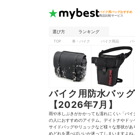
バイク用バッグおすすめ
商品比較サービス
選び方
ランキング
TOP
車・バイク
バイク用品
バ
バイク用防水バッ
【2026年7月】
雨や水しぶきがかかっても濡れにくい「バイ
の人におすすめのアイテム。デイトナや
ドッ
サイドバッグやリュックなど様々な形状があ
めどれを選べばいいか迷ってしまいますよね