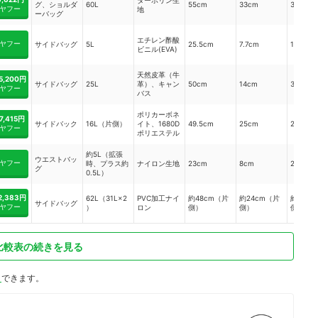
ターポリン生
グ、ショルダ
60L
55cm
33cm
35cm
ヤフー
地
ーバッグ
エチレン酢酸
ヤフー
サイドバッグ
5L
25.5cm
7.7cm
12.5cm
ビニル(EVA)
天然皮革（牛
5,200円
サイドバッグ
25L
革）、キャン
50cm
14cm
31cm
ヤフー
バス
ポリカーボネ
7,415円
サイドバック
16L（片側）
イト、1680D
49.5cm
25cm
29cm
ヤフー
ポリエステル
約5L（拡張
ウエストバッ
ヤフー
時、プラス約
ナイロン生地
23cm
8cm
21.5cm
グ
0.5L）
2,383円
62L（31L×2
PVC加工ナイ
約48cm（片
約24cm（片
約33c
サイドバッグ
ヤフー
）
ロン
側）
側）
側）
比較表の続きを見る
ト
できます。