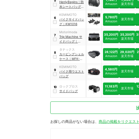
5
HenlyBegins
｜
防
Amazon
楽天市場
水シートバッグ
｜
41380
KEMIMOTO
5,780円
6
楽天市場
バイクサイドバッ
Amazon
グ
｜
KM1016
Motorimoda
35,200円
35,200円
3
7
Trip Machine サ
Amazon
楽天市場
イドバッグ
｜
2905BA240003
タナックス
28,122円
29,020円
2
8
カービングシェル
Amazon
楽天市場
ケース
｜
MFK-
272
KEMIMOTO
4,580円
9
楽天市場
バイク用ウエスト
Amazon
バッグ
11,183円
1
ロックブロス
10
楽天市場
Amazon
サイドバッグ
お探しの商品がない場合は、
商品の掲載をリクエス