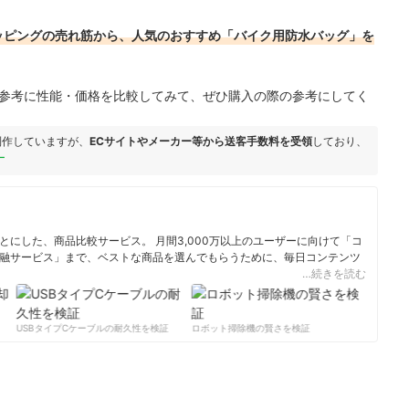
!ショッピングの売れ筋から、人気のおすすめ「バイク用防水バッグ」を
を参考に性能・価格を比較してみて、ぜひ購入の際の参考にしてく
制作していますが、
ECサイトやメーカー等から送客手数料を受領
しており、
ー
にした、商品比較サービス。 月間3,000万以上のユーザーに向けて「コ
融サービス」まで、ベストな商品を選んでもらうために、毎日コンテンツ
…続きを読む
ィール
USBタイプCケーブルの耐久性を検証
ロボット掃除機の賢さを検証
サーキュレ