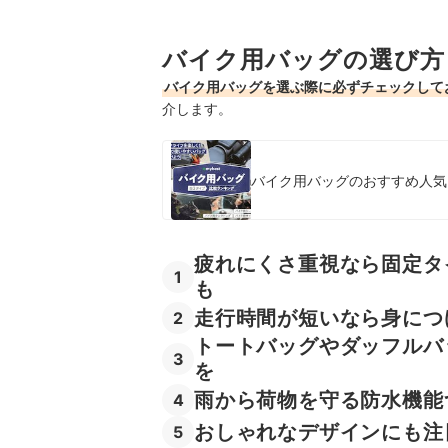
5
おしゃれなデザインにも注目
バイク用バッグの選び方
バイク用防水バッグ全39商品おすすめ人気ランキ
バイク用バッグを選ぶ際に必ずチェックして
バイク用防水バッグの売れ筋ランキングもチェッ
介します。
バイク用バッグのおすすめ人気ラ
疲れにくさ重視なら固定タ
1
も
走行時間が短いなら身につ
2
トートバッグやダッフルバ
3
を
雨から荷物を守る防水機能
4
おしゃれなデザインにも注
5