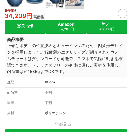
最安価格
34,209円
高価格
Amazon
ヤフー
楽天市場
34,209円
46,980円
商品概要
正確なボディの位置決めとキューイングのため、四角形デザイ
ンを採用しました。12種類のエクササイズが紹介されたウォー
ルチャートはダウンロードが可能で、スマホで気軽に動きを確
認できます。ラテックスフリーの身体に優しい素材を使用し、
耐荷重は約158kgまでOKです。
直径
65cm
耐荷重
不明
重量
不明
素材
ポリエチレン
全部見る