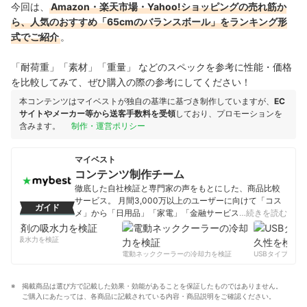
今回は、
Amazon・楽天市場・Yahoo!ショッピングの売れ筋か
ら、人気のおすすめ「65cmのバランスボール」をランキング形
式でご紹介
。
「耐荷重」「素材」「重量」 などのスペックを参考に性能・価格
を比較してみて、ぜひ購入の際の参考にしてください！
本コンテンツはマイベストが独自の基準に基づき制作していますが、
EC
サイトやメーカー等から送客手数料を受領
しており、プロモーションを
含みます。
制作・運営ポリシー
マイベスト
コンテンツ制作チーム
徹底した自社検証と専門家の声をもとにした、商品比較
サービス。 月間3,000万以上のユーザーに向けて「コス
ガイド
メ」から「日用品」「家電」「金融サービス」まで、ベ
…続きを読む
ストな商品を選んでもらうために、毎日コンテンツを制
作中。
剤の吸水力を検証
コンテンツ制作チームのプロフィール
電動ネッククーラーの冷却力を検証
USBタイプCケー
掲載商品は選び方で記載した効果・効能があることを保証したものではありません。
ご購入にあたっては、各商品に記載されている内容・商品説明をご確認ください。