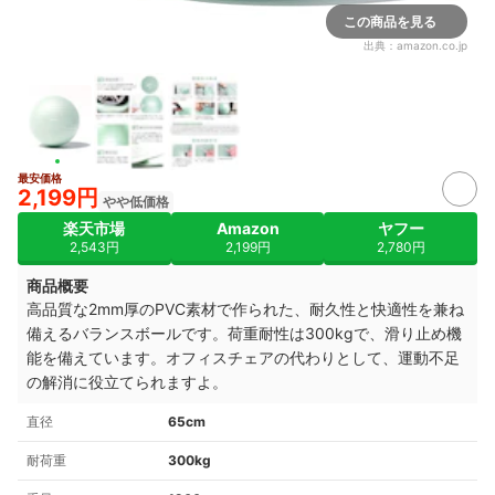
この商品を見る
出典：
amazon.co.jp
最安価格
2,199円
やや低価格
楽天市場
Amazon
ヤフー
2,543円
2,199円
2,780円
商品概要
高品質な2mm厚のPVC素材で作られた、耐久性と快適性を兼ね
備えるバランスボールです。荷重耐性は300kgで、滑り止め機
能を備えています。オフィスチェアの代わりとして、運動不足
の解消に役立てられますよ。
直径
65cm
耐荷重
300kg