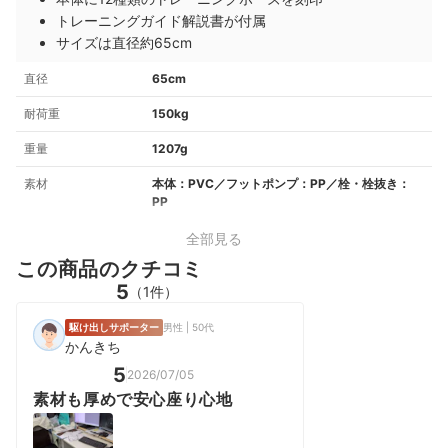
トレーニングガイド解説書が付属
サイズは直径約65cm
直径
65cm
耐荷重
150kg
重量
1207g
素材
本体：PVC／フットポンプ：PP／栓・栓抜き：
PP
全部見る
この商品のクチコミ
5
（1件）
駆け出しサポーター
男性 | 50代
かんきち
5
2026/07/05
素材も厚めで安心座り心地