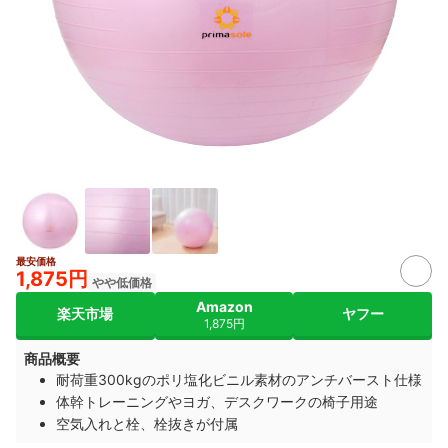
最安価格
1,875円
やや低価格
Amazon
楽天市場
ヤフー
1,875円
商品概要
耐荷重300kgのポリ塩化ビニル素材のアンチバースト仕様
体幹トレーニングやヨガ、デスクワークの椅子用途
空気入れと栓、栓抜きが付属