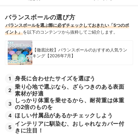
65cmのバランスボール全31商品おすすめ人気ランキング
バランスボールの選び方
65cmのバランスボールの売れ筋ランキングもチェック！
バランスボールを選ぶ際に必ずチェックしておきたい「5つのポ
イント」
を以下のコンテンツから抜粋してご紹介します。
【徹底比較】バランスボールのおすすめ人気ラン
キング【2026年7月】
身長に合わせたサイズを選ぼう
1
乗り心地で選ぶなら、ざらつきのある表面
2
素材が好適
しっかり体重を乗せるから、耐荷重は体重
3
の2倍のものを
ほしい付属品があるかチェックしよう
4
インテリアに馴染む、おしゃれなカバー付
5
きに注目！