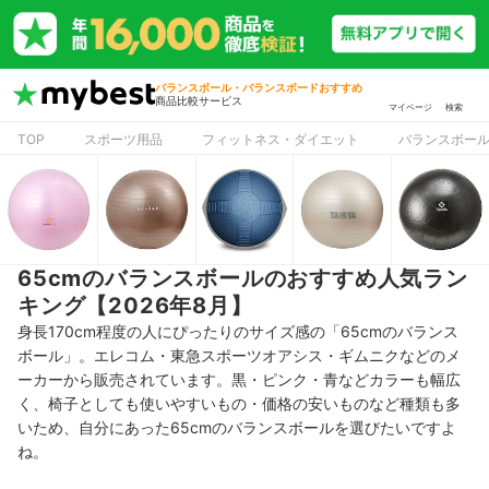
バランスボール・バランスボードおすすめ
商品比較サービス
マイページ
検索
TOP
スポーツ用品
フィットネス・ダイエット
バランスボー
65cmのバランスボールのおすすめ人気ラン
キング【2026年8月】
身長170cm程度の人にぴったりのサイズ感の「65cmのバランス
ボール」。エレコム・東急スポーツオアシス・ギムニクなどのメ
ーカーから販売されています。黒・ピンク・青などカラーも幅広
く、椅子としても使いやすいもの・価格の安いものなど種類も多
いため、自分にあった65cmのバランスボールを選びたいですよ
ね。