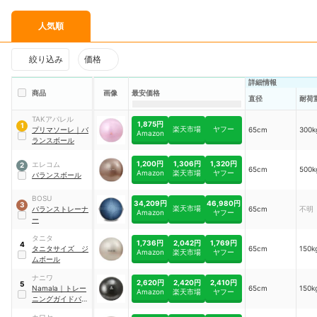
人気順
絞り込み
価格
詳細情報
商品
画像
最安価格
直径
耐荷
TAKアパレル
1,875円
1
楽天市場
ヤフー
プリマソーレ
｜
バ
65cm
300k
Amazon
ランスボール
1,200円
1,306円
1,320円
エレコム
2
65cm
500k
Amazon
楽天市場
ヤフー
バランスボール
BOSU
34,209円
46,980円
3
楽天市場
バランストレーナ
65cm
不明
Amazon
ヤフー
ー
タニタ
1,736円
2,042円
1,769円
4
タニタサイズ ジ
65cm
150k
Amazon
楽天市場
ヤフー
ムボール
ナニワ
2,620円
2,420円
2,410円
5
Namala
｜
トレー
65cm
150k
Amazon
楽天市場
ヤフー
ニングガイドバラ
ンスボール
｜
カワセ