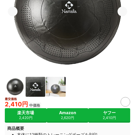
最安価格
2,410円
中価格
楽天市場
Amazon
ヤフー
2,420円
2,620円
2,410円
商品概要
本体に12種類のトレーニングポーズを刻印