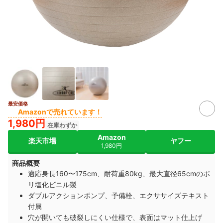
最安価格
Amazonで売れています！
1,980円
在庫わずか
Amazon
楽天市場
ヤフー
1,980円
商品概要
適応身長160〜175cm、耐荷重80kg、最大直径65cmのポ
リ塩化ビニル製
ダブルアクションポンプ、予備栓、エクササイズテキスト
付属
穴が開いても破裂しにくい仕様で、表面はマット仕上げ