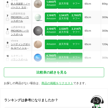
NA6449
1,980円
6
楽天市場
ヤフー
鉄人倶楽部
｜
ノー
65cm
80kg
Amazon
バースト ヨガボー
ル
山西新和实业
2,199円
2,543円
2,780円
7
PROIRON
｜
バラ
65cm
300k
Amazon
楽天市場
ヤフー
ンスボール
山西新和实业
2,199円
2,529円
2,314円
8
PROIRON
｜
バラ
65cm
300k
Amazon
楽天市場
ヤフー
ンスボール
vivora
9
Amazon
楽天市場
ヤフー
シーティングボー
65cm
120k
ル ルーノ シェニ
ール
｜
802
4,780円
ルネサンス
10
楽天市場
ヤフー
65cm
300k
Amazon
バランスボール
比較表の続きを見る
お探しの商品がない場合は、
商品の掲載をリクエスト
できます。
ランキングは参考になりましたか？