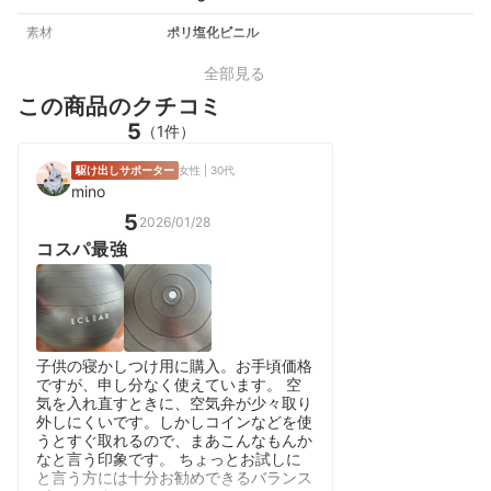
素材
ポリ塩化ビニル
全部見る
この商品のクチコミ
5
（1件）
駆け出しサポーター
女性 | 30代
mino
5
2026/01/28
コスパ最強
子供の寝かしつけ用に購入。お手頃価格
ですが、申し分なく使えています。 空
気を入れ直すときに、空気弁が少々取り
外しにくいです。しかしコインなどを使
うとすぐ取れるので、まあこんなもんか
なと言う印象です。 ちょっとお試しに
と言う方には十分お勧めできるバランス