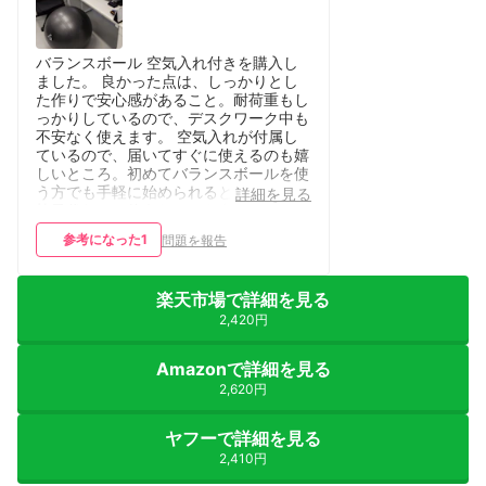
バランスボール 空気入れ付きを購入し
ました。 良かった点は、しっかりとし
た作りで安心感があること。耐荷重もし
っかりしているので、デスクワーク中も
不安なく使えます。 空気入れが付属し
ているので、届いてすぐに使えるのも嬉
しいところ。初めてバランスボールを使
う方でも手軽に始められると思います。
詳細を見る
椅子代わりに使うだけでも自然と姿勢が
良くなり、運動不足の解消にも役立って
参考になった
1
問題を報告
います。 サイズも選べるので、自分の
体格に合ったものを選べるのもGOOD。
「運動不足を解消したい人」「姿勢を良
楽天市場で詳細を見る
くしたい人」「手軽に家トレを始めたい
人」におすすめできる、コスパの良いバ
2,420円
ランスボールです。
Amazonで詳細を見る
2,620円
ヤフーで詳細を見る
2,410円