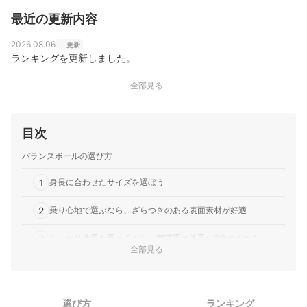
最近の更新内容
2026.08.06
更新
ランキングを更新しました。
全部見る
目次
バランスボールの選び方
1
身長に合わせたサイズを選ぼう
2
乗り心地で選ぶなら、ざらつきのある表面素材が好適
3
しっかり体重を乗せるから、耐荷重は体重の2倍のものを
全部見る
4
ほしい付属品があるかチェックしよう
5
インテリアに馴染む、おしゃれなカバー付きに注目！
選び方
ランキング