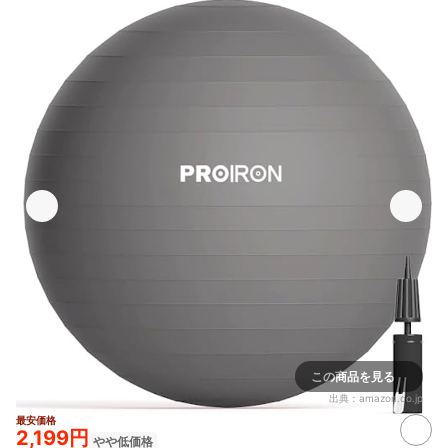
この商品を見る
出典：
amazon.co.jp
最安価格
2,199円
やや低価格