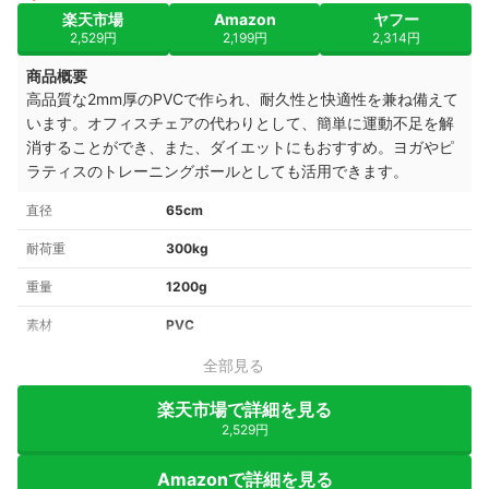
楽天市場
Amazon
ヤフー
2,529円
2,199円
2,314円
商品概要
高品質な2mm厚のPVCで作られ、耐久性と快適性を兼ね備えて
います。オフィスチェアの代わりとして、簡単に運動不足を解
消することができ、また、ダイエットにもおすすめ。ヨガやピ
ラティスのトレーニングボールとしても活用できます。
直径
65cm
耐荷重
300kg
重量
1200g
素材
PVC
全部見る
楽天市場で詳細を見る
2,529円
Amazonで詳細を見る