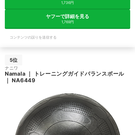
1,736円
ヤフーで詳細を見る
1,769円
コンテンツの誤りを送信する
5位
ナニワ
Namala
｜
トレーニングガイドバランスボール
｜
NA6449