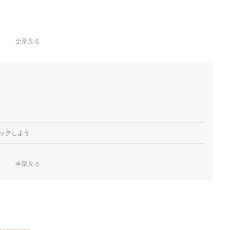
全部見る
ックしよう
全部見る
う