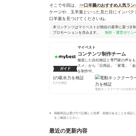
そこで今回は、
一口羊羹のおすすめ人気ラン
ケージや、玉羊羹といった見た目にインパク
口羊羹を見つけてくださいね。
本コンテンツはマイベストが独自の基準に基づき
プロモーションを含みます。
制作・運営ポリシ
マイベスト
コンテンツ制作チーム
徹底した自社検証と専門家の声をもと
スメ」から「日用品」「家電」「金
ガイド
を制作中。
コンテンツ制作チームのプロフ
柔軟剤の吸水力を検証
電動ネッククーラーの冷却力を
掲載商品は選び方で記載した効果・効能があることを保証し
をご確認ください。
最近の更新内容