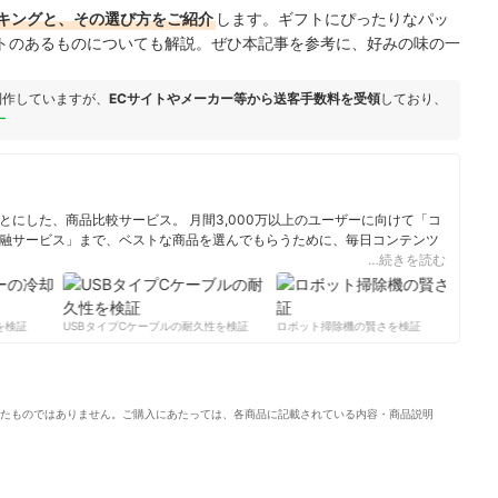
キングと、その選び方をご紹介
します。ギフトにぴったりなパッ
トのあるものについても解説。ぜひ本記事を参考に、好みの味の一
制作していますが、
ECサイトやメーカー等から送客手数料を受領
しており、
ー
にした、商品比較サービス。 月間3,000万以上のユーザーに向けて「コ
融サービス」まで、ベストな商品を選んでもらうために、毎日コンテンツ
…続きを読む
ィール
検証
USBタイプCケーブルの耐久性を検証
ロボット掃除機の賢さを検証
サ
たものではありません。ご購入にあたっては、各商品に記載されている内容・商品説明