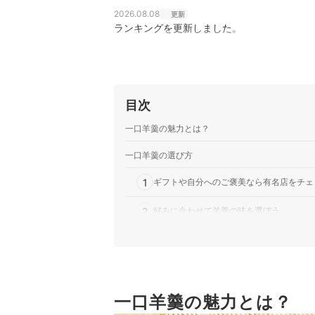
2026.08.08
更新
ランキングを更新しました。
目次
一口羊羹の魅力とは？
一口羊羹の選び方
1
ギフトや自分へのご褒美なら有名店をチェ
2
好みに合わせて羊羹の味を選ぼう
3
甘味や食感を左右する羊羹の種類を決めよ
4
食べやすさや見た目の印象で形状を選ぼう
一口羊羹の魅力とは？
一口羊羹全245商品おすすめ人気ランキング