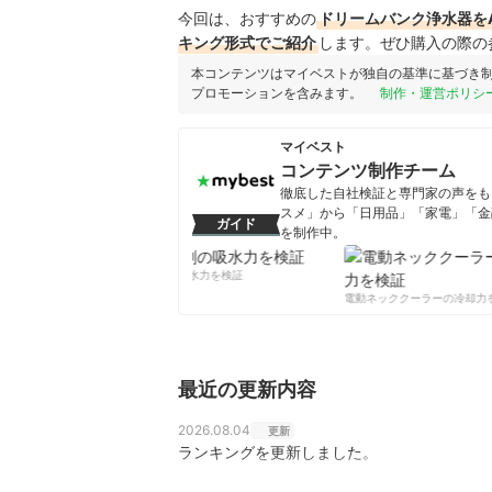
今回は、おすすめの
ドリームバンク浄水器をA
キング形式でご紹介
します。ぜひ購入の際の
本コンテンツはマイベストが独自の基準に基づき
プロモーションを含みます。
制作・運営ポリシ
マイベスト
コンテンツ制作チーム
徹底した自社検証と専門家の声をもと
スメ」から「日用品」「家電」「金
ガイド
を制作中。
コンテンツ制作チームのプロフ
柔軟剤の吸水力を検証
電動ネッククーラーの冷却力を
最近の更新内容
2026.08.04
更新
ランキングを更新しました。