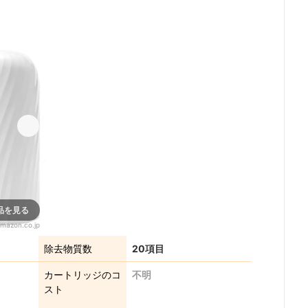
ン、
PFAS（PFOS
/PFOA）
品を見る
mazon.co.jp
除去物質数
20項目
カートリッジのコ
不明
スト