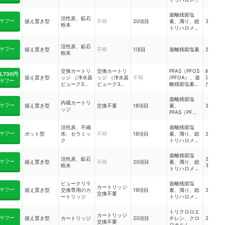
ン、溶解性
鉛、2-
遊離残留塩
活性炭、鉱石
MIB（カビ
ヤフー
据え置き型
不明
20項目
素、濁り、総
36か月
粉末
臭）、
トリハロメタ
CAT（農薬）
ン、溶解性
2-クロロ-4、
鉛、2-
6-ビスエチル
活性炭、鉱石
MIB（カビ
ヤフー
据え置き型
不明
1項目
遊離残留塩素
24か月
アミノ-1、
粉末
臭）、
3,5-トリアジ
CAT（農薬）
ン、テトラク
2-クロロ-4、
交換カートリ
交換カートリ
PFAS（PFOS
約36か
ロロエチレ
6-ビスエチル
5,730円
据え置き型
ッジ （浄水器
ッジ （浄水器
不明
/PFOA）、遊
日27L
ン、トリクロ
アミノ-1、
ヤフー
ビューク3
ビューク3
離残留塩素な
た場合
ロエチレン、
3,5-トリアジ
年）
年）
ど
クロロホル
ン、テトラク
ム、ブロモジ
遊離残留塩
ロロエチレ
内蔵カートリ
クロロメタ
ヤフー
据え置き型
交換不要
18項目
素、
36か月
ン、トリクロ
ッジ
ン、ジブロモ
PFAS（PFOS
ロエチレン、
クロロメタ
/PFOA）
クロロホル
ン、ブロモホ
ム、ブロモジ
活性炭、不織
遊離残留塩
ルム、陰イオ
クロロメタ
ヤフー
ポット型
布、セラミッ
不明
18項目
素、濁り、総
24か月
ン界面活性
ン、ジブロモ
ク
トリハロメタ
剤、フェノー
クロロメタ
ン、溶解性
ル類、ジェオ
ン、ブロモホ
鉛、2-
遊離残留塩
スミン、1,2-
ルム、陰イオ
活性炭、鉱石
36か月
MIB（カビ
ヤフー
据え置き型
不明
20項目
素、濁り、総
DCE（シス1-
ン界面活性
粉末
不要）
臭）、
トリハロメタ
2ジロロエチ
剤、フェノー
CAT（農薬）
ン、溶解性
レン及びトラ
ル類、ジェオ
2-クロロ-4、
鉛、2-
ンス1-2ジク
ビュークリラ
遊離残留塩
スミン、1,2-
6-ビスエチル
カートリッジ
MIB（カビ
ロロエチレ
ヤフー
据え置き型
交換専用のカ
19項目
素、濁り、総
36か月
DCE（シス1-
アミノ-1、
交換不要
臭）、
ン）、ベンゼ
ートリッジ
トリハロメタ
2ジロロエチ
3,5-トリアジ
CAT（農薬）
ン、
ン、溶解性
レン及びトラ
ン、テトラク
2-クロロ-4、
PFAS（PFOS
鉛、2-
ンス1-2ジク
トリクロロエ
ロロエチレ
6-ビスエチル
カートリッジ
/PFOA）
MIB（カビ
ロロエチレ
ヤフー
据え置き型
カートリッジ
20項目
チレン、クロ
36か月
ン、トリクロ
アミノ-1、
交換不要
臭）、
ン）、ベンゼ
ロホルム、ブ