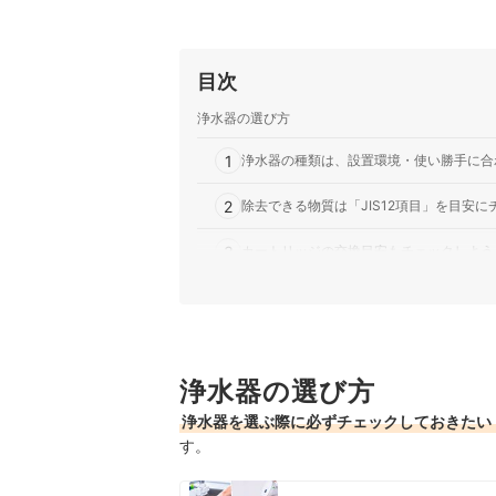
目次
浄水器の選び方
1
浄水器の種類は、設置環境・使い勝手に合
2
除去できる物質は「JIS12項目」を目安に
3
カートリッジの交換目安もチェックしよう
ドリームバンク浄水器全11商品おすすめ人気ラン
ドリームバンク浄水器の売れ筋ランキングもチェ
浄水器の選び方
浄水器を選ぶ際に必ずチェックしておきたい
す。