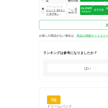
器
ドリームバンク
23,570円
2
10
楽天市場
ビューク 3年タイ
Amazon
プ 井戸用
｜
DS00170b
お探しの商品がない場合は、
商品の掲載をリクエス
ランキングは参考になりましたか？
はい
1位
ドリームバンク