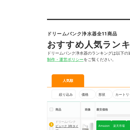
ドリームバンク浄水器全11商品
おすすめ人気ラン
ドリームバンク浄水器のランキングは以下の
制作・運営ポリシー
をご覧ください。
人気順
絞り込み
価格
形状
カートリ
商品
画像
最安価格
ドリームバンク
1
Amazon
楽天市場
ビューク 3年タイ