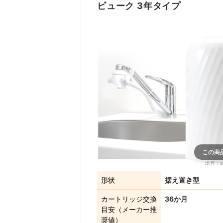
ビューク 3年タイプ
この商
出典：
a
形状
据え置き型
カートリッジ交換
36か月
目安（メーカー推
奨値）