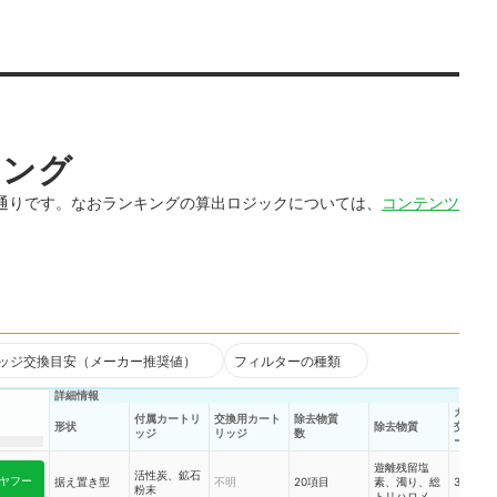
キング
通りです。なおランキングの算出ロジックについては、
コンテンツ
ッジ交換目安（メーカー推奨値）
フィルターの種類
詳細情報
カート
付属カートリ
交換用カート
除去物質
形状
除去物質
交換目
ッジ
リッジ
数
ーカー
値）
遊離残留塩
活性炭、鉱石
ヤフー
据え置き型
不明
20項目
素、濁り、総
36か月
粉末
トリハロメタ