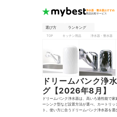
浄水器・整水器おすすめ
商品比較サービス
選び方
ランキング
TOP
キッチン用品
浄水器・整水器
ドリームバンク浄
グ【2026年8月】
ドリームバンク浄水器は、高いろ過性能で家
ーシンク型など設置方法が選べ、カートリッ
ト。使い方に合うドリームバンク浄水器を選