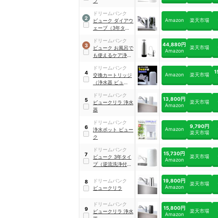
プ
ドリームバンク
2
Amazon
楽天市場
ビューク ダイアウ
ェーブ（3年タイ
プ）
｜
13000003
ドリームバンク
44,880円
3
楽天市場
ビューク お風呂で
Amazon
も使えるケア浄水
器
｜
00000178
ドリームバンク
1
4
Amazon
楽天市場
交換カートリッジ
（浄水器 ビューク
3年）
ドリームバンク
13,800円
5
楽天市場
ビュークリラ 浄水
Amazon
器
ドリームバンク
9,790円
6
Amazon
浄水ポット ビュー
楽天市場
ク
ドリームバンク
15,730円
7
楽天市場
ビューク 3年タイ
Amazon
プ（逆流洗浄付
き）
19,800円
ドリームバンク
8
楽天市場
Amazon
ビュークリラ
ドリームバンク
15,800円
9
楽天市場
ビュークリラ 浄水
Amazon