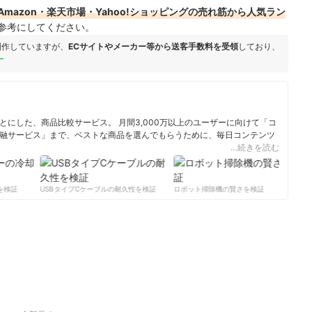
mazon・楽天市場・Yahoo!ショッピングの売れ筋から人気ラン
参考にしてください。
制作していますが、
ECサイトやメーカー等から送客手数料を受領
しており、
ー
にした、商品比較サービス。 月間3,000万以上のユーザーに向けて「コ
融サービス」まで、ベストな商品を選んでもらうために、毎日コンテンツ
…続きを読む
ィール
検証
USBタイプCケーブルの耐久性を検証
ロボット掃除機の賢さを検証
サ