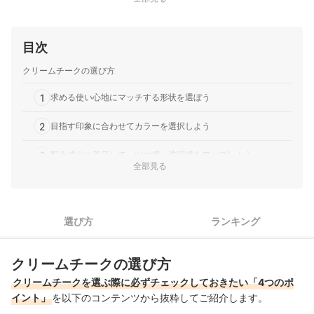
目次
クリームチークの選び方
1
求める使い心地にマッチする形状を選ぼう
2
目指す印象に合わせてカラーを選択しよう
3
配合成分に着目して、ツヤ感・透明感をアップしよう
全部見る
手軽に統一感のあるメイクに仕上げるなら、マルチタイプがお
4
すすめ
選び方
ランキング
プチプラクリームチーク全37商品おすすめ人気ランキング
プチプラクリームチークの売れ筋ランキングもチェック！
クリームチークの選び方
クリームチークを選ぶ際に必ずチェックしておきたい「4つのポ
イント」
を以下のコンテンツから抜粋してご紹介します。