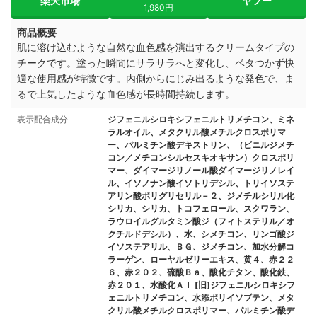
楽天市場
ヤフー
1,980円
商品概要
肌に溶け込むような自然な血色感を演出するクリームタイプの
チークです。塗った瞬間にサラサラへと変化し、ベタつかず快
適な使用感が特徴です。内側からにじみ出るような発色で、ま
るで上気したような血色感が長時間持続します。
表示配合成分
ジフェニルシロキシフェニルトリメチコン、ミネ
ラルオイル、メタクリル酸メチルクロスポリマ
ー、パルミチン酸デキストリン、（ビニルジメチ
コン／メチコンシルセスキオキサン）クロスポリ
マー、ダイマージリノール酸ダイマージリノレイ
ル、イソノナン酸イソトリデシル、トリイソステ
アリン酸ポリグリセリル－２、ジメチルシリル化
シリカ、シリカ、トコフェロール、スクワラン、
ラウロイルグルタミン酸ジ（フィトステリル／オ
クチルドデシル）、水、シメチコン、リンゴ酸ジ
イソステアリル、ＢＧ、ジメチコン、加水分解コ
ラーゲン、ローヤルゼリーエキス、黄４、赤２２
６、赤２０２、硫酸Ｂａ、酸化チタン、酸化鉄、
赤２０１、水酸化Ａｌ [旧]ジフェニルシロキシフ
ェニルトリメチコン、水添ポリイソブテン、メタ
クリル酸メチルクロスポリマー、パルミチン酸デ