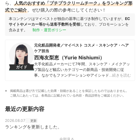
ら、
人気のおすすめ「プチプラクリームチーク」をランキング形
式でご紹介
。ぜひ購入の際の参考にしてください！
本コンテンツはマイベストが独自の基準に基づき制作していますが、
EC
サイトやメーカー等から送客手数料を受領
しており、プロモーションを
含みます。
制作・運営ポリシー
元化粧品開発者／マイベスト コスメ・スキンケア・ヘア
ケア担当
西海友梨恵（Yurie Nishiumi）
大手化粧品メーカーにて7年間、スキンケア・メイクアッ
ガイド
プ製品など幅広いカテゴリーの新商品・技術開発に従
事。なかでもファンデーションやアイシャドウ、口紅な
…続きを読む
どの技術開発を専門とし、日本国内はもちろん海外市場
向けの商品開発も多数経験。 現在はマイベストで年間
掲載商品は選び方で記載した効果・効能があることを保証したものではありません。
1500点以上のコスメを比較検証。開発現場で培った知識
ご購入にあたっては、各商品に記載されている内容・商品説明をご確認ください。
をもとに、成分や処方の背景をふまえながら、専門的な
内容もユーザーにわかりやすく伝えることを大切にしな
最近の更新内容
がらコンテンツを制作している。
西海友梨恵（Yurie Nishiumi）のプロフィール
2026.08.07
更新
ランキングを更新しました。
全部見る