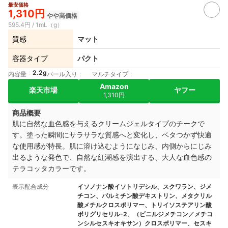
最安価格
1,310円
やや高価格
595.4円 / 1mL（g）
質感
マット
容器タイプ
パクト
2.2g
内容量
パール入り
マルチタイプ
Amazon
楽天市場
ヤフー
1,310円
商品概要
肌に自然な血色感を与えるクリームジェルタイプのチークで
す。塗った瞬間にサラサラな質感へと変化し、ベタつかず快適
な使用感が特長。肌に溶け込むようになじみ、内側からにじみ
出るような発色で、自然な紅潮感を演出する、大人な血色感の
テラコッタカラーです。
表示配合成分
イソノナン酸イソトリデシル、スクワラン、ジメ
チコン、パルミチン酸デキストリン、メタクリル
酸メチルクロスポリマー、トリイソステアリン酸
ポリグリセリル-2、（ビニルジメチコン／メチコ
ンシルセスキオキサン）クロスポリマー、セスキ