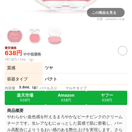
この商品を見る
出典：
amazon.co.jp
最安価格
638円
やや低価格
167.8円 / 1mL（g）
質感
ツヤ
容器タイプ
パクト
3.8mL（g）
内容量
パール入り
マルチタイプ
楽天市場
Amazon
ヤフー
638円
638円
638円
商品概要
やわらかい血色感を叶えるまろやかなピーチピンクのクリーム
チークです。生レアなむにゅっとした質感で肌に密着し、パー
ル高配合によりうるおい感のある艶仕上げを実現します。さら