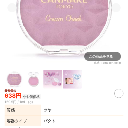
この商品を見る
出典：
amazon.co.jp
最安価格
638円
やや低価格
159.5円 / 1mL（g）
質感
ツヤ
容器タイプ
パクト