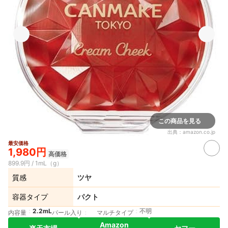
この商品を見る
出典：
amazon.co.jp
最安価格
1,980円
高価格
899.9円 / 1mL（g）
質感
ツヤ
容器タイプ
パクト
2.2mL
不明
内容量
パール入り
マルチタイプ
Amazon