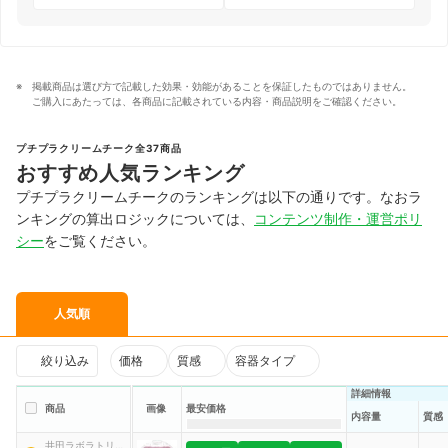
掲載商品は選び方で記載した効果・効能があることを保証したものではありません。
ご購入にあたっては、各商品に記載されている内容・商品説明をご確認ください。
プチプラクリームチーク全37商品
おすすめ人気ランキング
プチプラクリームチークのランキングは以下の通りです。なおラ
ンキングの算出ロジックについては、
コンテンツ制作・運営ポリ
シー
をご覧ください。
人気順
絞り込み
価格
質感
容器タイプ
詳細情報
商品
画像
最安価格
内容量
質感
井田ラボラトリー