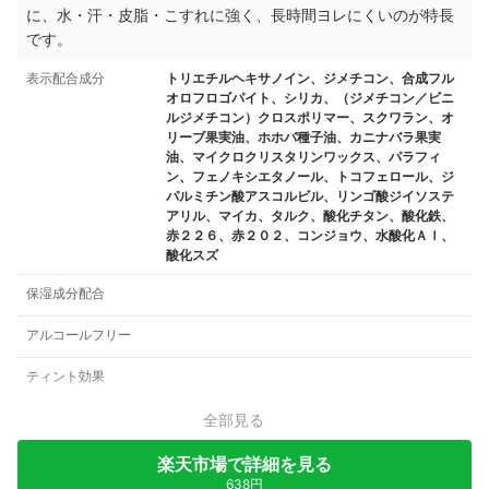
に、水・汗・皮脂・こすれに強く、長時間ヨレにくいのが特長
です。
表示配合成分
トリエチルヘキサノイン、ジメチコン、合成フル
オロフロゴパイト、シリカ、（ジメチコン／ビニ
ルジメチコン）クロスポリマー、スクワラン、オ
リーブ果実油、ホホバ種子油、カニナバラ果実
油、マイクロクリスタリンワックス、パラフィ
ン、フェノキシエタノール、トコフェロール、ジ
パルミチン酸アスコルビル、リンゴ酸ジイソステ
アリル、マイカ、タルク、酸化チタン、酸化鉄、
赤２２６、赤２０２、コンジョウ、水酸化Ａｌ、
酸化スズ
保湿成分配合
アルコールフリー
ティント効果
全部見る
楽天市場で詳細を見る
638円