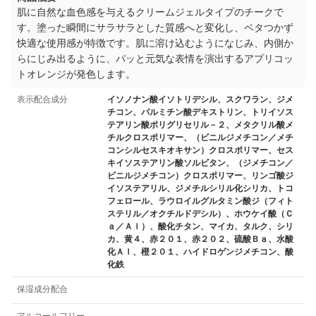
肌に自然な血色感を与えるクリームジェルタイプのチークで
す。塗った瞬間にサラサラとした質感へと変化し、ベタつかず
快適な使用感が特徴です。肌に溶け込むようになじみ、内側か
らにじみ出るように、パッと元気な表情を演出するアプリコッ
トオレンジが発色します。
表示配合成分
イソノナン酸イソトリデシル、スクワラン、ジメ
チコン、パルミチン酸デキストリン、トリイソス
テアリン酸ポリグリセリル－２、メタクリル酸メ
チルクロスポリマー、（ビニルジメチコン／メチ
コンシルセスキオキサン）クロスポリマー、セス
キイソステアリン酸ソルビタン、（ジメチコン／
ビニルジメチコン）クロスポリマー、リンゴ酸ジ
イソステアリル、ジメチルシリル化シリカ、トコ
フェロール、ラウロイルグルタミン酸ジ（フィト
ステリル／オクチルドデシル）、ホウケイ酸（Ｃ
ａ／Ａｌ）、酸化チタン、マイカ、タルク、シリ
カ、黄４、赤２０１、赤２０２、硫酸Ｂａ、水酸
化Ａｌ、橙２０１、ハイドロゲンジメチコン、酸
化鉄
保湿成分配合
アルコールフリー