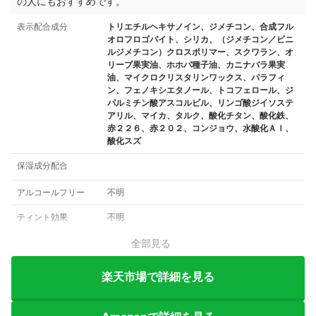
の人にもおすすめです。
表示配合成分
トリエチルヘキサノイン、ジメチコン、合成フル
オロフロゴパイト、シリカ、（ジメチコン／ビニ
ルジメチコン）クロスポリマー、スクワラン、オ
リーブ果実油、ホホバ種子油、カニナバラ果実
油、マイクロクリスタリンワックス、パラフィ
ン、フェノキシエタノール、トコフェロール、ジ
パルミチン酸アスコルビル、リンゴ酸ジイソステ
アリル、マイカ、タルク、酸化チタン、酸化鉄、
赤２２６、赤２０２、コンジョウ、水酸化Ａｌ、
酸化スズ
保湿成分配合
アルコールフリー
不明
ティント効果
不明
全部見る
楽天市場で詳細を見る