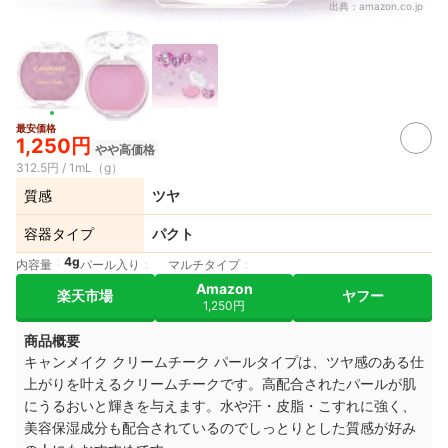
出典：
amazon.co.jp
最安価格
1,250円
やや高価格
312.5円 / 1mL（g）
質感
ツヤ
容器タイプ
パクト
4g
内容量
パール入り
マルチタイプ
Amazon
楽天市場
ヤフー
1,250円
商品概要
キャンメイク クリームチーク パールタイプは、ツヤ感のある仕
上がりを叶えるクリームチークです。高配合されたパールが肌
にうるおいと輝きを与えます。水や汗・皮脂・こすれに強く、
美容保湿成分も配合されているのでしっとりとした質感が好み