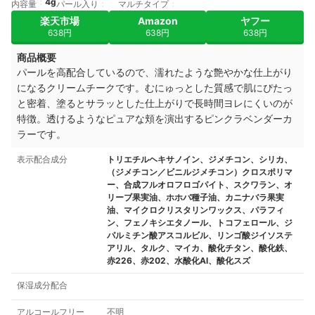
4g
内容量
パール入り
マルチタイプ
楽天市場
Amazon
ヤフー
638円
638円
638円
商品概要
パールを高配合しているので、濡れたような艶やかな仕上がり
になるクリームチークです。むにゅっとした質感で肌にぴたっ
と密着、塗るとサラッとした仕上がりで長時間ヨレにくいのが
特徴。
透けるようなピュアな頬を演出するピンクラベンダーカ
ラーです。
表示配合成分
トリエチルヘキサノイン、ジメチコン、シリカ、
（ジメチコン／ビニルジメチコン）クロスポリマ
ー、合成フルオロフロゴパイト、スクワラン、オ
リーブ果実油、ホホバ種子油、カニナバラ果実
油、マイクロクリスタリンワックス、パラフィ
ン、フェノキシエタノール、トコフェロール、ジ
パルミチン酸アスコルビル、リンゴ酸ジイソステ
アリル、タルク、マイカ、酸化チタン、酸化鉄、
赤226、赤202、水酸化Al、酸化スズ
保湿成分配合
アルコールフリー
不明