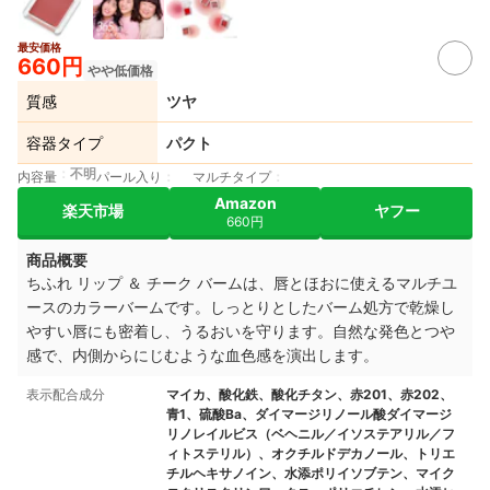
最安価格
660円
やや低価格
質感
ツヤ
容器タイプ
パクト
不明
内容量
パール入り
マルチタイプ
Amazon
楽天市場
ヤフー
660円
商品概要
ちふれ リップ ＆ チーク バームは、唇とほおに使えるマルチユ
ースのカラーバームです。しっとりとしたバーム処方で乾燥し
やすい唇にも密着し、うるおいを守ります。自然な発色とつや
感で、内側からにじむような血色感を演出します。
表示配合成分
マイカ、酸化鉄、酸化チタン、赤201、赤202、
青1、硫酸Ba、ダイマージリノール酸ダイマージ
リノレイルビス（ベヘニル／イソステアリル／フ
ィトステリル）、オクチルドデカノール、トリエ
チルヘキサノイン、水添ポリイソブテン、マイク