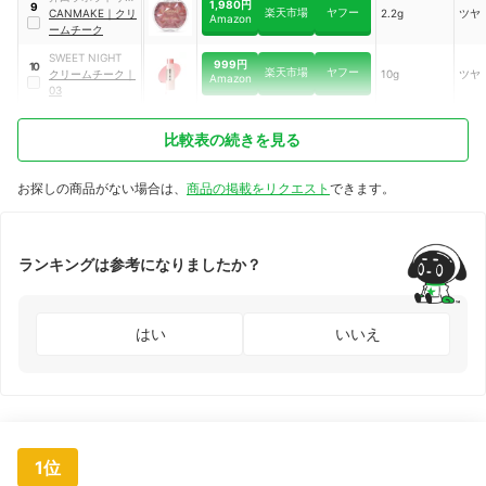
1,980円
9
楽天市場
ヤフー
ズ
CANMAKE
｜
クリ
2.2g
ツヤ
Amazon
ームチーク
SWEET NIGHT
999円
10
楽天市場
ヤフー
クリームチーク
｜
10g
ツヤ
Amazon
03
比較表の続きを見る
お探しの商品がない場合は、
商品の掲載をリクエスト
できます。
ランキングは参考になりましたか？
はい
いいえ
1位