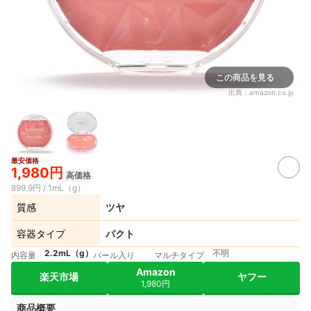
この商品を見る
出典：
amazon.co.jp
最安価格
1,980円
高価格
899.9円 / 1mL（g）
質感
ツヤ
容器タイプ
パクト
2.2mL（g）
不明
内容量
パール入り
マルチタイプ
Amazon
楽天市場
ヤフー
1,980円
商品概要