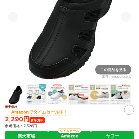
この商品を見る
出典：
amazon.co.jp
最安価格
4+
Amazonでタイムセール中！
2,290円
9%OFF
参考価格：
2,528円
タイムセール
楽天市場
Amazon
ヤフー