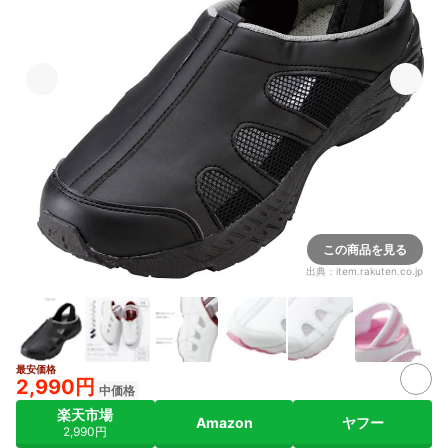
この商品を見る
出典：
item.rakuten.co.jp
最安価格
4+
2,990円
中価格
楽天市場
Amazon
ヤフー
2,990円