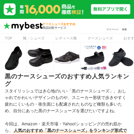
ナースシューズおすすめ
商品比較サービス
マイページ
検索
TOP
靴・シューズ
レディース靴
ナースシューズ
おす
黒のナースシューズのおすすめ人気ランキン
グ
スタイリッシュではき心地のいい「黒のナースシューズ」。おし
ゃれでかわいいデザインのものや、スニーカー形状で歩きやすく
疲れにくいもの・衛生面にも配慮されたものなど種類も多いた
め、自分にあった黒のナースシューズを選びたいですよね。
今回は、Amazon・楽天市場・Yahoo!ショッピングの売れ筋か
ら、
人気のおすすめ「黒のナースシューズ」をランキング形式で