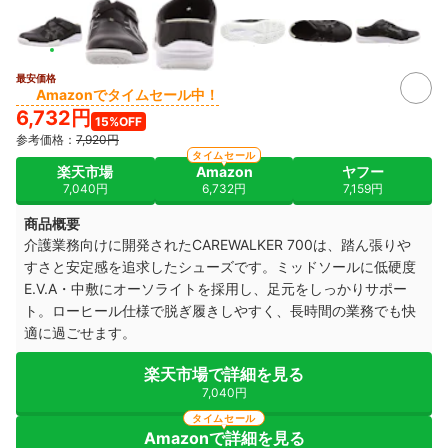
最安価格
Amazonでタイムセール中！
6,732円
15%OFF
参考価格：
7,920円
タイムセール
楽天市場
Amazon
ヤフー
7,040円
6,732円
7,159円
商品概要
介護業務向けに開発されたCAREWALKER 700は、踏ん張りや
すさと安定感を追求したシューズです。ミッドソールに低硬度
E.V.A・中敷にオーソライトを採用し、足元をしっかりサポー
ト。ローヒール仕様で脱ぎ履きしやすく、長時間の業務でも快
適に過ごせます。
楽天市場で詳細を見る
7,040円
タイムセール
Amazonで詳細を見る