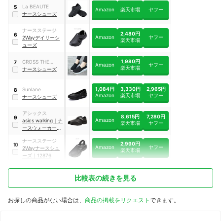
La BEAUTE
5
Amazon
楽天市場
ヤフー
ナースシューズ
ナースステージ
2,480円
6
Amazon
ヤフー
2Wayデイリーシ
楽天市場
ューズ
1,980円
CROSS THE
7
Amazon
ヤフー
楽天市場
RIVER
ナースシューズ
1,084円
3,330円
2,965円
Sunlane
8
Amazon
楽天市場
ヤフー
ナースシューズ
アシックス
8,615円
7,280円
9
Amazon
asics walking
｜
ナ
楽天市場
ヤフー
ースウォーカー
510
｜
1273A041
ナースステージ
2,990円
10
Amazon
ヤフー
2Wayナースシュ
楽天市場
ーズ
｜
12876
比較表の続きを見る
お探しの商品がない場合は、
商品の掲載をリクエスト
できます。