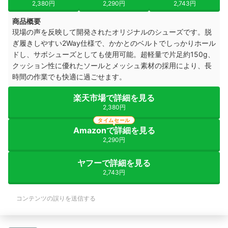
2,380円
2,290円
2,743円
商品概要
現場の声を反映して開発されたオリジナルのシューズです。脱
ぎ履きしやすい2Way仕様で、かかとのベルトでしっかりホール
ドし、サボシューズとしても使用可能。超軽量で片足約150g、
クッション性に優れたソールとメッシュ素材の採用により、長
時間の作業でも快適に過ごせます。
楽天市場で詳細を見る
2,380円
タイムセール
Amazonで詳細を見る
2,290円
ヤフーで詳細を見る
2,743円
コンテンツの誤りを送信する