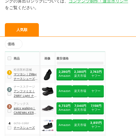
ングの算出ロジックについては、
コンテンツ制作・運営ポリシー
をご覧ください。
人気順
価格
商品
画像
最安価格
松吉医科器械
2,290円
2,380円
2,743円
1
マツヨシ
｜
2Way
Amazon
楽天市場
ヤフー
ナースシューズ
｜
MY-NS1001BL
ナースステージ
2
Amazon
楽天市場
ヤフー
アンファミエ
｜
2WAY Light ナー
スシューズ
アシックス
6,732円
7,040円
7,159円
3
asics walking
｜
Amazon
楽天市場
ヤフー
CAREWALKER
700
3,851円
octo-color
4
Amazon
楽天市場
ヤフー
ナースシューズ