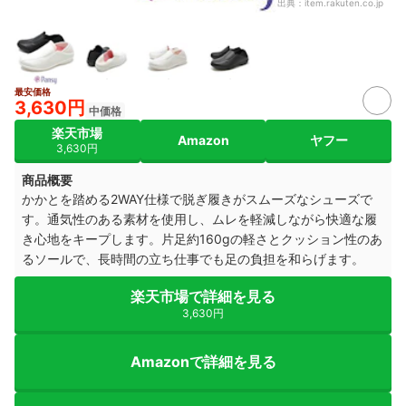
出典：
item.rakuten.co.jp
最安価格
3,630円
中価格
楽天市場
Amazon
ヤフー
3,630円
商品概要
かかとを踏める2WAY仕様で脱ぎ履きがスムーズなシューズで
す。通気性のある素材を使用し、ムレを軽減しながら快適な履
き心地をキープします。片足約160gの軽さとクッション性のあ
るソールで、長時間の立ち仕事でも足の負担を和らげます。
楽天市場で詳細を見る
3,630円
Amazonで詳細を見る