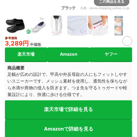
この商品を見る
出典：
store.shopping.yahoo.co.jp
参考価格
2+
3,289円
中価格
楽天市場
Amazon
ヤフー
商品概要
足幅が広めの設計で、甲高や外反母趾の人にもフィットしやす
いスニーカーです。メッシュ素材を使用し、通気性を保ちなが
ら水滴や異物の侵入を防ぎます。つま先を守るトゥガードや軽
量設計により、快適に歩ける仕様です。
楽天市場で詳細を見る
Amazonで詳細を見る