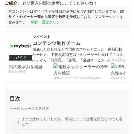
ご紹介
。ぜひ購入の際の参考にしてくださいね！
本コンテンツはマイベストが独自の基準に基づき制作していますが、
EC
サイトやメーカー等から送客手数料を受領
しており、プロモーションを
含みます。
制作・運営ポリシー
マイベスト
コンテンツ制作チーム
徹底した自社検証と専門家の声をもとにした、商品比較
サービス。 月間3,000万以上のユーザーに向けて「コス
ガイド
メ」から「日用品」「家電」「金融サービス」まで、ベ
…続きを読む
ストな商品を選んでもらうために、毎日コンテンツを制
作中。
剤の吸水力を検証
コンテンツ制作チームのプロフィール
電動ネッククーラーの冷却力を検証
USBタイプCケー
目次
ナースシューズの選び方
まずは疲れにくいものを。現場によっては優先順位をつけて選
1
んで