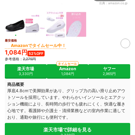
出典：
amazon.co.jp
最安価格
Amazonでタイムセール中！
1,084円
52%OFF
参考価格：
2,275円
タイムセール
楽天市場
Amazon
ヤフー
3,330円
1,084円
2,965円
商品概要
厚底4.8cmで美脚効果があり、グリップ力の高い滑り止めアウ
トソールを採用しています。やわらかいインソールとエアクッ
ション機能により、長時間の歩行でも疲れにくく、快適な履き
心地です。看護師や介護士・清掃業務などの室内作業に適して
おり、通勤や旅行にも便利です。
楽天市場で詳細を見る