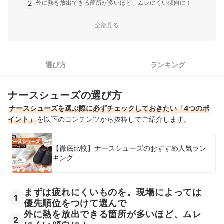
2
外に熱を放出できる箇所が多いほど、ムレにくい傾向に！
サイズは足長・足幅・足囲を確認。つま先に1cm程度のスペー
全部見る
3
スを
4
軽さは参考程度に！必要な機能が備わっていない場合も
選び方
ランキング
黒のナースシューズ全15商品おすすめ人気ランキング
黒のナースシューズの売れ筋ランキングもチェック！
ナースシューズの選び方
ナースシューズを選ぶ際に必ずチェックしておきたい「4つのポ
イント」
を以下のコンテンツから抜粋してご紹介します。
【徹底比較】ナースシューズのおすすめ人気ラン
キング
まずは疲れにくいものを。現場によっては
1
優先順位をつけて選んで
外に熱を放出できる箇所が多いほど、ムレ
2