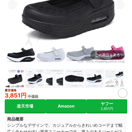
この商品を見る
出典：
store.shopping.yahoo.co.jp
最安価格
3,851円
中価格
ヤフー
楽天市場
Amazon
3,851円
商品概要
シンプルなデザインで、カジュアルからきれいめコーデまで幅
広く合わせやすい厚底スニーカーです。厚みのあるソールがス