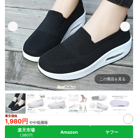
この商品を見る
出典：
item.rakuten.co.jp
最安価格
1,980円
やや低価格
楽天市場
Amazon
ヤフー
1,980円