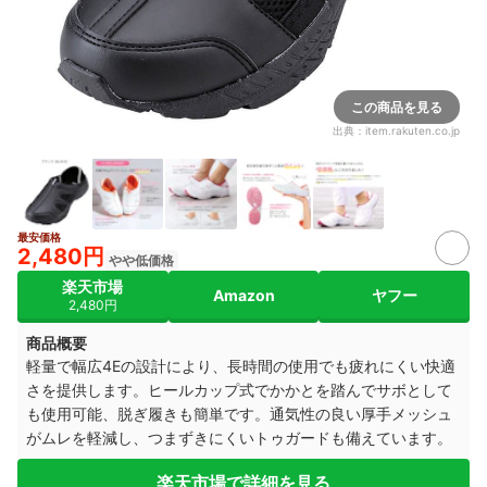
この商品を見る
出典：
item.rakuten.co.jp
最安価格
2,480円
やや低価格
楽天市場
Amazon
ヤフー
2,480円
商品概要
軽量で幅広4Eの設計により、長時間の使用でも疲れにくい快適
さを提供します。ヒールカップ式でかかとを踏んでサボとして
も使用可能、脱ぎ履きも簡単です。通気性の良い厚手メッシュ
がムレを軽減し、つまずきにくいトゥガードも備えています。
楽天市場で詳細を見る