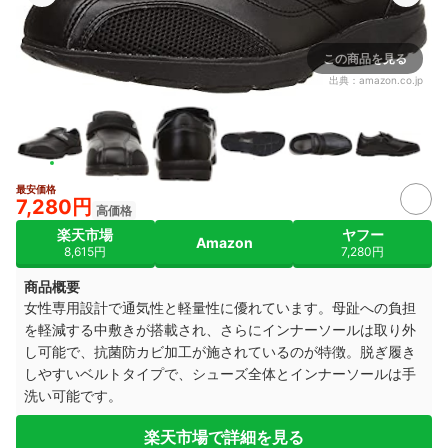
この商品を見る
出典：
amazon.co.jp
最安価格
7,280円
高価格
楽天市場
ヤフー
Amazon
8,615円
7,280円
商品概要
女性専用設計で通気性と軽量性に優れています。母趾への負担
を軽減する中敷きが搭載され、さらにインナーソールは取り外
し可能で、抗菌防カビ加工が施されているのが特徴。脱ぎ履き
しやすいベルトタイプで、シューズ全体とインナーソールは手
洗い可能です。
楽天市場で詳細を見る