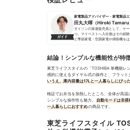
家電製品アドバイザー・家電製品エ
田丸大暉（Hiroki Tamar
ダイソンの派遣販売員として、ケー
つ。マイベストへ入社後はその経験
ガイド
ど季節家電・空調家電や掃除機をは
クなどの総合家電メーカーから、ダイ
証してきた。毎日使う家電製品だか
エネ性能やお手入れのしやすさまで
結論！シンプルな機能性が特
田丸大暉（Hiroki Tamaru）
東芝ライフスタイルの「TOSHIBA 単機能レ
感的に使えるダイヤル式の操作と、フラット
いうえ、庫内容量は17Lと一人暮らしにぴっ
検証でお弁当を加熱したところ、全体が高温
シンプルな操作性も魅力。
自動モードは非搭
一人暮らしにおすすめ
の商品です。
東芝ライフスタイル TOSH