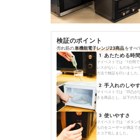
検証のポイント
売れ筋の
単機能電子レンジ23商品
をすべ
あたためる時
1
マイベストでは「1分間
レスがない」ものをユー
方法で検証を行いました
手入れのしや
2
マイベストでは「凹凸が
きる商品とし、以下の方
使いやすさ
3
マイベストでは「ボタン
ものをユーザーが満足で
スコア化しました。