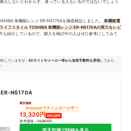
A。実際に購入しないとわからず、迷っている人もいるのではないでしょう
IBA 単機能レンジ ER-NS170Aを徹底検証しました。
単機能電
スタイル TOSHIBA 単機能レンジ ER-NS170Aの実力をレビ
方も紹介しているので、購入を検討中の人はぜひ参考にしてみて
制作していますが、
ECサイトやメーカー等から送客手数料を受領
しており、
ー
｜
ER-NS170A
最安価格
Amazonでタイムセール中！
13,320円
10%OFF
参考価格：
14,801円
楽天市場で詳細を見る