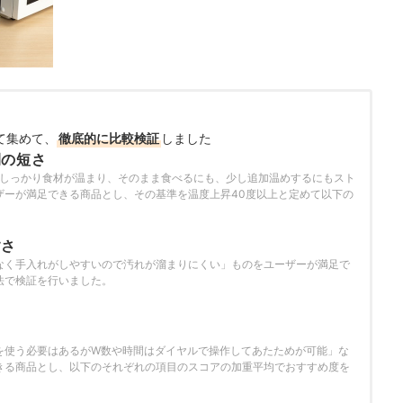
て集めて、
徹底的に比較検証
しました
間の短さ
でしっかり食材が温まり、そのまま食べるにも、少し追加温めするにもスト
ザーが満足できる商品とし、その基準を温度上昇40度以上と定めて以下の
。
すさ
なく手入れがしやすいので汚れが溜まりにくい」ものをユーザーが満足で
法で検証を行いました。
を使う必要はあるがW数や時間はダイヤルで操作してあたためが可能」な
きる商品とし、以下のそれぞれの項目のスコアの加重平均でおすすめ度を