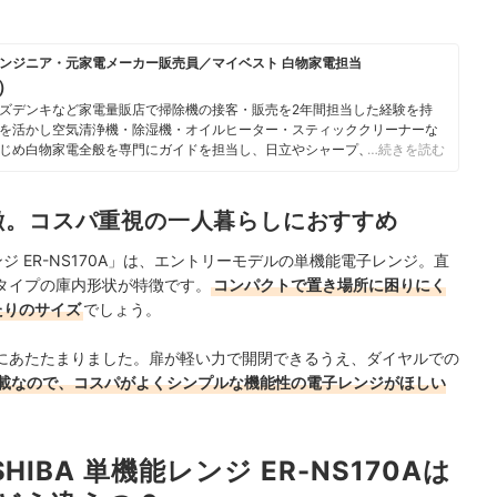
ンジニア・元家電メーカー販売員／マイベスト 白物家電担当
u）
ズデンキなど家電量販店で掃除機の接客・販売を2年間担当した経験を持
を活かし空気清浄機・除湿機・オイルヒーター・スティッククリーナーな
じめ白物家電全般を専門にガイドを担当し、日立やシャープ、パナソニッ
…続きを読む
ニチ工業・Sharkなどの専門メーカーまで、150以上の家電製品を比較検
らこそ、本当によい商品を誰もが簡単に選べるように、性能はもちろん省
ひとつひとつ丁寧に確認しながらコンテンツ制作を行う。
徴。コスパ重視の一人暮らしにおすすめ
のプロフィール
ンジ ER-NS170A」は、エントリーモデルの単機能電子レンジ。直
タイプの庫内形状が特徴です。
コンパクトで置き場所に困りにく
たりのサイズ
でしょう。
にあたたまりました。扉が軽い力で開閉できるうえ、ダイヤルでの
載なので、コスパがよくシンプルな機能性の電子レンジがほしい
IBA 単機能レンジ ER-NS170Aは