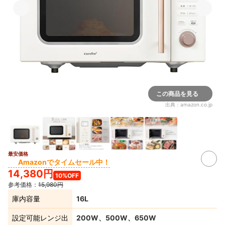
この商品を見る
出典：
amazon.co.jp
最安価格
Amazonでタイムセール中！
14,380円
10%OFF
参考価格：
15,980円
庫内容量
16L
設定可能レンジ出
200W、500W、650W