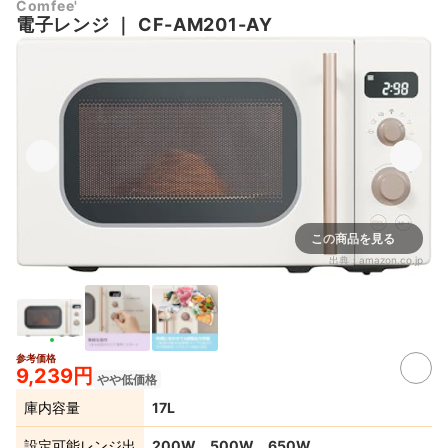
Comfee'
電子レンジ
｜
CF-AM201-AY
この商品を見る
出典：
amazon.co.jp
参考価格
9,239円
やや低価格
庫内容量
17L
設定可能レンジ出
200W、500W、650W