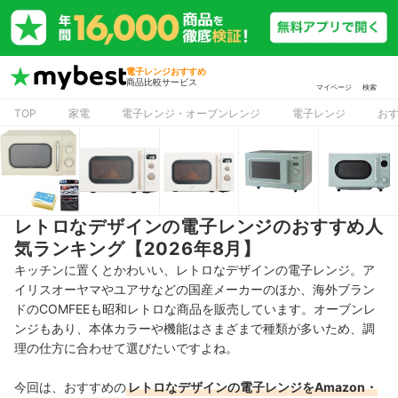
電子レンジおすすめ
商品比較サービス
マイページ
検索
TOP
家電
電子レンジ・オーブンレンジ
電子レンジ
お
レトロなデザインの電子レンジのおすすめ人
気ランキング【2026年8月】
キッチンに置くとかわいい、レトロなデザインの電子レンジ。ア
イリスオーヤマやユアサなどの国産メーカーのほか、海外ブラン
ドのCOMFEEも昭和レトロな商品を販売しています。オーブンレ
ンジもあり、本体カラーや機能はさまざまで種類が多いため、調
理の仕方に合わせて選びたいですよね。
今回は、おすすめの
レトロなデザインの電子レンジをAmazon・