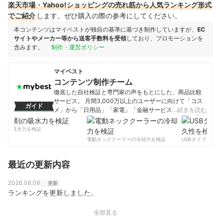
楽天市場・Yahoo!ショッピングの売れ筋から人気ランキング形式
でご紹介
します。ぜひ購入の際の参考にしてください。
本コンテンツはマイベストが独自の基準に基づき制作していますが、
EC
サイトやメーカー等から送客手数料を受領
しており、プロモーションを
含みます。
制作・運営ポリシー
マイベスト
コンテンツ制作チーム
徹底した自社検証と専門家の声をもとにした、商品比較
サービス。 月間3,000万以上のユーザーに向けて「コス
ガイド
メ」から「日用品」「家電」「金融サービス」まで、ベ
…続きを読む
ストな商品を選んでもらうために、毎日コンテンツを制
作中。
剤の吸水力を検証
コンテンツ制作チームのプロフィール
電動ネッククーラーの冷却力を検証
USBタイプCケー
最近の更新内容
2026.08.06
更新
ランキングを更新しました。
全部見る