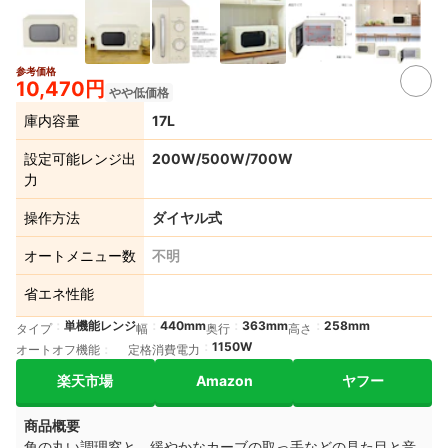
参考価格
10,470円
やや低価格
庫内容量
17L
設定可能レンジ出
200W/500W/700W
力
操作方法
ダイヤル式
オートメニュー数
不明
省エネ性能
単機能レンジ
440mm
363mm
258mm
タイプ
幅
奥行
高さ
1150W
オートオフ機能
定格消費電力
楽天市場
Amazon
ヤフー
商品概要
角の丸い調理窓と、緩やかなカーブの取っ手などの見た目と
音