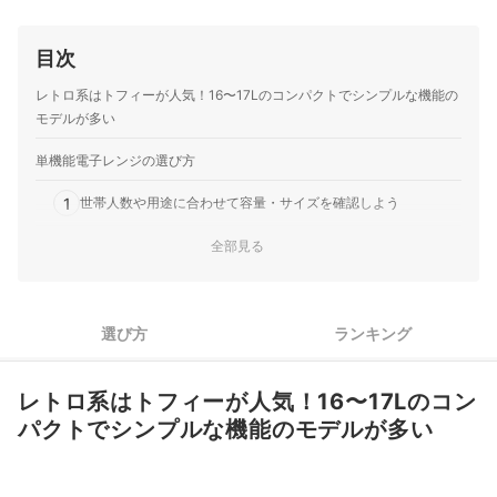
目次
レトロ系はトフィーが人気！16〜17Lのコンパクトでシンプルな機能の
モデルが多い
単機能電子レンジの選び方
1
世帯人数や用途に合わせて容量・サイズを確認しよう
解凍やあたためのムラが変わる！センサーの有無や種類は要確
全部見る
2
認
3
使いやすさや加熱ムラにかかわる、庫内のタイプを確認しよう
選び方
ランキング
4
取り出しやすさにかかわる、扉の開き方を確認しよう
レトロ系はトフィーが人気！16〜17Lのコン
5
ダイヤル式とボタン式、自分に合った操作方法を選ぼう
パクトでシンプルな機能のモデルが多い
6
住んでいる場所に合わせて周波数をチェックしよう
レトロなデザインの電子レンジ全16商品おすすめ人気ランキング