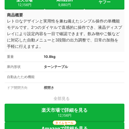
ヤフー
12,156円
9,880円
商品概要
レトロなデザインと実用性を兼ね備えたシンプル操作の単機能
モデルです。2つのダイヤルで直感的に操作でき、液晶ディスプ
レイにより設定内容を一目で確認できます。飲み物やご飯など
に対応した自動メニューと3段階の出力調整で、日常の加熱を
手軽に行えますよ。
重量
10.8kg
庫内形状
ターンテーブル
自動あたため機能
ドア開閉方向
横開き
全部見る
楽天市場で詳細を見る
12,156円
タイムセール
Amazonで詳細を見る