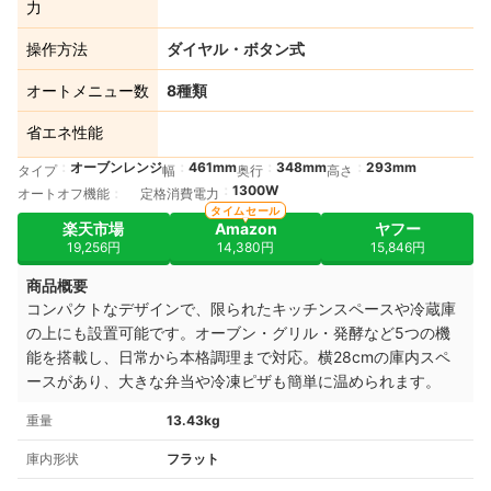
力
操作方法
ダイヤル・ボタン式
オートメニュー数
8種類
省エネ性能
オーブンレンジ
461mm
348mm
293mm
タイプ
幅
奥行
高さ
1300W
オートオフ機能
定格消費電力
タイムセール
楽天市場
Amazon
ヤフー
19,256円
14,380円
15,846円
商品概要
コンパクトなデザインで、限られたキッチンスペースや冷蔵庫
の上にも設置可能です。オーブン・グリル・発酵など5つの機
能を搭載し、日常から本格調理まで対応。横28cmの庫内スペ
ースがあり、大きな弁当や冷凍ピザも簡単に温められます。
重量
13.43kg
庫内形状
フラット