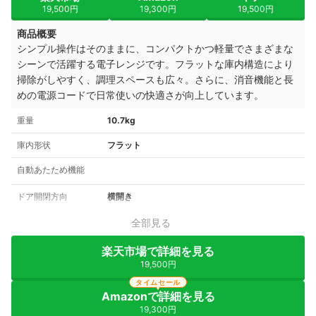
19,500円
19,300円
19,500円
商品概要
シンプル操作はそのままに、コンパクトかつ軽量でさまざまな
シーンで活躍する電子レンジです。フラットな庫内構造により
掃除がしやすく、調理スペースも広々。さらに、消音機能と長
めの電源コードで日常使いの快適さが向上しています。
重量
10.7kg
庫内形状
フラット
自動あたため機能
ドア開閉方向
横開き
全部見る
楽天市場で詳細を見る
19,500円
タイムセール
Amazonで詳細を見る
19,300円