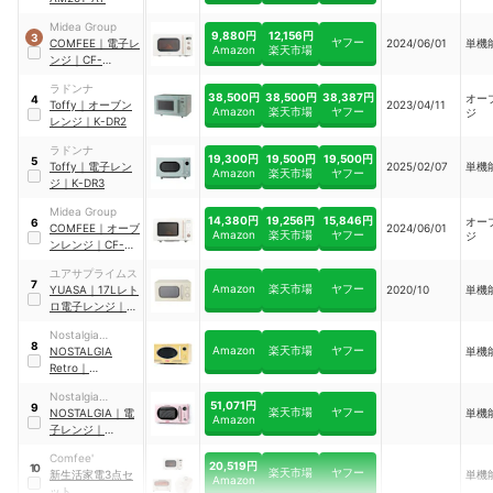
Midea Group
9,880円
12,156円
3
ヤフー
COMFEE
｜
電子レ
2024/06/01
単機
Amazon
楽天市場
ンジ
｜
CF-
AM201-AY
ラドンナ
38,500円
38,500円
38,387円
オー
4
Toffy
｜
オーブン
2023/04/11
Amazon
楽天市場
ヤフー
ジ
レンジ
｜
K-DR2
ラドンナ
19,300円
19,500円
19,500円
5
Toffy
｜
電子レン
2025/02/07
単機
Amazon
楽天市場
ヤフー
ジ
｜
K-DR3
Midea Group
14,380円
19,256円
15,846円
オー
6
COMFEE
｜
オーブ
2024/06/01
Amazon
楽天市場
ヤフー
ジ
ンレンジ
｜
CF-
EA161-AY
ユアサプライムス
7
Amazon
楽天市場
ヤフー
YUASA
｜
17Lレト
2020/10
単機
ロ電子レンジ
｜
PRE-702B
Nostalgia
8
Amazon
楽天市場
ヤフー
Products
NOSTALGIA
単機
Retro
｜
NRMO9YLW
Nostalgia
51,071円
9
楽天市場
ヤフー
Products
NOSTALGIA
｜
電
単機
Amazon
子レンジ
｜
NRMO7PK6A
Comfee'
20,519円
10
楽天市場
ヤフー
新生活家電3点セ
単機
Amazon
ット