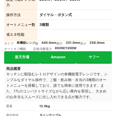
力
操作方法
ダイヤル・ボタン式
オートメニュー数
3種類
省エネ性能
単機能レンジ
440.0mm
331.0mm
258.0mm
タイプ
幅
奥行
高さ
850W/1300W
オートオフ機能
定格消費電力
楽天市場
Amazon
ヤフー
商品概要
キッチンに馴染むレトロデザインの単機能電子レンジです。シ
ンプルなダイヤル操作で、ご飯・飲み物・弁当の3種類のオー
トメニューを搭載しており、誰でも簡単に使用できます。ま
た、17Lのコンパクトサイズながら広い庫内を実現し、大きめ
のお弁当もスムーズに出し入れできる点が魅力です。
重量
12.0kg
庫内形状
ターンテーブル