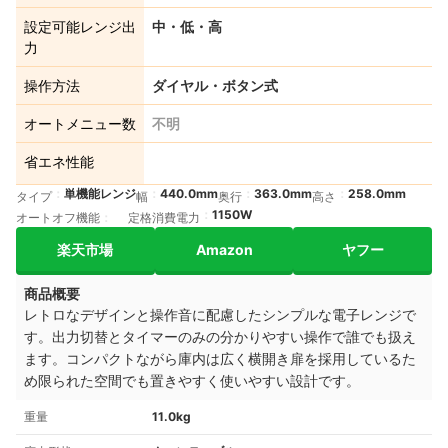
設定可能レンジ出
中・低・高
力
操作方法
ダイヤル・ボタン式
オートメニュー数
不明
省エネ性能
単機能レンジ
440.0mm
363.0mm
258.0mm
タイプ
幅
奥行
高さ
1150W
オートオフ機能
定格消費電力
楽天市場
Amazon
ヤフー
商品概要
レトロなデザインと操作音に配慮したシンプルな電子レンジで
す。出力切替とタイマーのみの分かりやすい操作で誰でも扱え
ます。コンパクトながら庫内は広く横開き扉を採用しているた
め限られた空間でも置きやすく使いやすい設計です。
重量
11.0kg