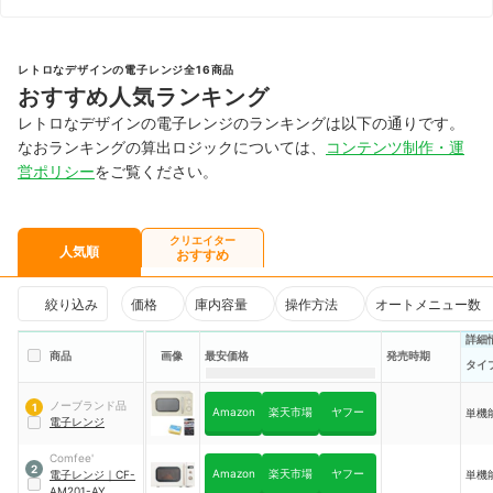
レトロなデザインの電子レンジ全16商品
おすすめ人気ランキング
レトロなデザインの電子レンジのランキングは以下の通りです。
なおランキングの算出ロジックについては、
コンテンツ制作・運
営ポリシー
をご覧ください。
クリエイター
人気順
おすすめ
絞り込み
価格
庫内容量
操作方法
オートメニュー数
詳細
商品
画像
最安価格
発売時期
タイ
ノーブランド品
1
Amazon
楽天市場
ヤフー
単機
電子レンジ
Comfee'
2
Amazon
楽天市場
ヤフー
電子レンジ
｜
CF-
単機
AM201-AY