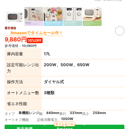
最安価格
Amazonでタイムセール中！
9,880円
10%OFF
参考価格：
10,980円
庫内容量
17L
設定可能レンジ出
200W、500W、650W
力
操作方法
ダイヤル式
オートメニュー数
3種類
省エネ性能
単機能レンジ
440mm
331mm
258mm
タイプ
幅
奥行
高さ
1050W
オートオフ機能
定格消費電力
タイムセール
楽天市場
Amazon