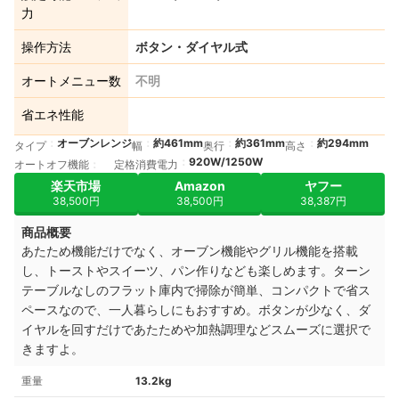
力
操作方法
ボタン・ダイヤル式
オートメニュー数
不明
省エネ性能
オーブンレンジ
約461mm
約361mm
約294mm
タイプ
幅
奥行
高さ
920W/1250W
オートオフ機能
定格消費電力
楽天市場
Amazon
ヤフー
38,500円
38,500円
38,387円
商品概要
あたため機能だけでなく、オーブン機能やグリル機能を搭載
し、トーストやスイーツ、パン作りなども楽しめます。
ターン
テーブルなしのフラット庫内で掃除が簡単、
コンパクトで省ス
ペースなので、一人暮らしにもおすすめ。
ボタンが少なく、ダ
イヤルを回すだけであたためや加熱調理などスムーズに選択で
きますよ。
重量
13.2kg