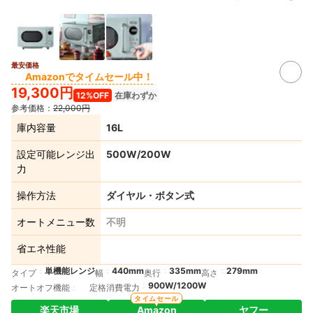
最安価格
Amazonでタイムセール中！
19,300円
12%OFF
在庫わずか
参考価格：
22,000円
庫内容量
16L
設定可能レンジ出
500W/200W
力
操作方法
ダイヤル・ボタン式
オートメニュー数
不明
省エネ性能
単機能レンジ
440mm
335mm
279mm
タイプ
幅
奥行
高さ
900W/1200W
オートオフ機能
定格消費電力
タイムセール
楽天市場
Amazon
ヤフー